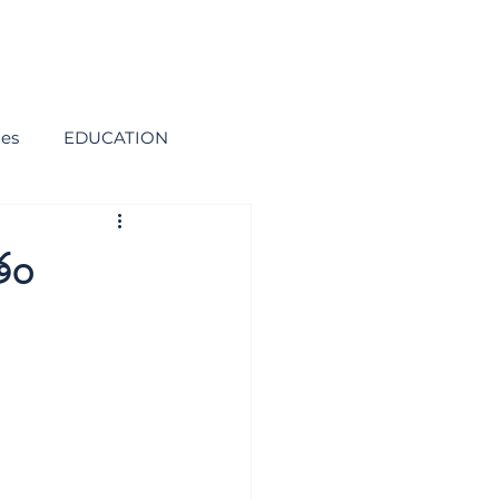
ies
EDUCATION
ేతం