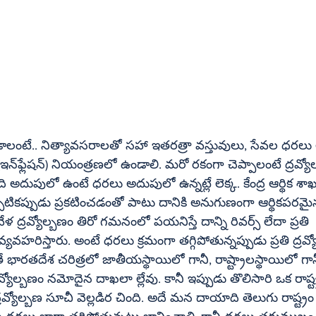
ఉండాలంటే.. నిత్యావసరాలతో సహా ఇతరత్రా వస్తువులు, సేవల ధరల
బణం అంటే ధరల 
ుపులో ఉంటే ధరలు అదుపులో ఉన్నట్లే లెక్క. కేంద్ర ఆర్థిక శాఖ, రిజర్వ్‌
ప్పటికప్పుడు ప్రకటించడంతో పాటు దానికి అనుగుణంగా ఆర్థికపరమై
వ్యోల్బణం తిరో గమనంలో పయనిస్తే దాన్ని రివర్స్‌ లేదా ప్రతి 
ారతదేశ చరిత్రలో జాతీయస్థాయిలో గానీ, రాష్ట్రాలస్థాయిలో గాన
వ్యోల్బణం నమోదైన దాఖలా ల్లేవు. కానీ ఇప్పుడు తొలిసారి ఒక రాష్ట
్రవ్యోల్బణ సూచీ వెల్లడిర చింది. అదే మన దాయాది తెలుగు రాష్ట్