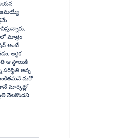
ి ఆయన 
రమే 
లో మాత్రం 
టే 
ి ఆ స్థాయికి 
పరిస్థితి అన్న 
నే మార్కెట్లో 
థితి నెలకొందని 