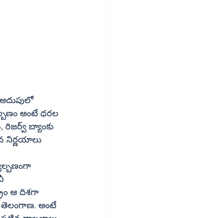
ు అదుపులో 
 బ్యాంకు 
న నిర్ణయాలు 
ీ 
్రం ఆ దిశగా 
రం తెలంగాణ. అంటే 