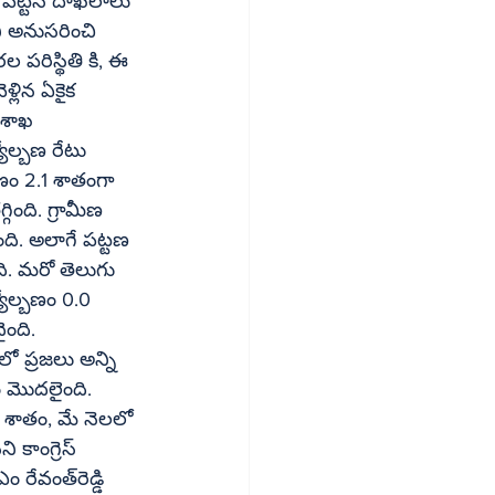
ం పట్టిన దాఖలాలు 
ిని అనుసరించి 
రల పరిస్థితి కి, ఈ 
 శాఖ 
ణం 2.1 శాతంగా 
గింది. గ్రామీణ 
ది. అలాగే పట్టణ 
. మరో తెలుగు 
ంది. 
 ప్రజలు అన్ని 
త్‌రెడ్డి 