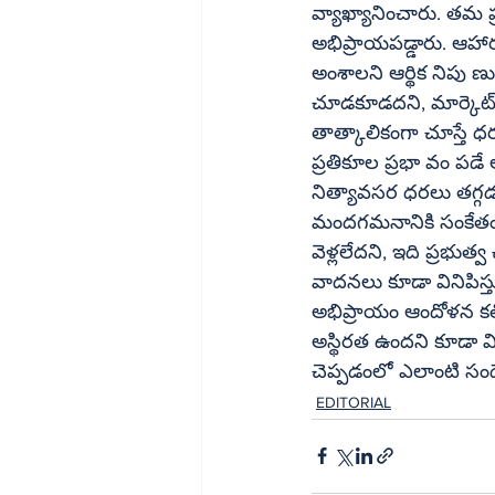
వ్యాఖ్యానించారు. తమ 
అభిప్రాయపడ్డారు. ఆహార ధరలు తగ్గడం, విద్యుత్‌
అంశాలని ఆర్థిక నిపు ణ
చూడకూడదని, మార్కెట్‌లో ఉన్న ఇతర కారణాలను కూడా పరిగణనలోకి తీసుకోవాలని సూచిస్తున్నారు.
తాత్కాలికంగా చూస్తే 
ప్రతికూల ప్రభా వం పడే అవ
నిత్యావసర ధరలు తగ్గడం ఒక్కటే కాదని.. మార్కెట్
మందగమనానికి సంకేతంగా 
వెళ్లలేదని, ఇది ప్రభుత
వాదనలు కూడా వినిపిస్తున్నాయి. ద్రవ్యోల్బణం మైన
అభిప్రాయం ఆందోళన కలిగి
అస్థిరత ఉందని కూడా విశ్
చెప్పడంలో ఎలాంటి సం
EDITORIAL