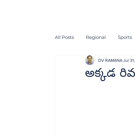
All Posts
Regional
Sports
DV RAMANA
Jul 31
health
EDITORIAL
అక్కడ రివర్