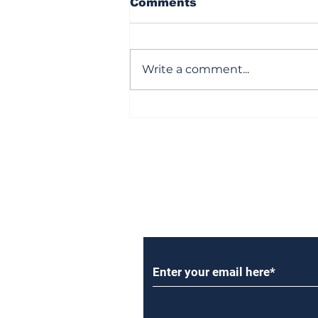
Comments
Write a comment...
సొంతింటి కలను చెరిపేస్తున్న
జెన్‌జీ!
Subscribe to Our Newsl