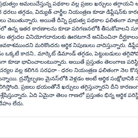
ప్రభుత్వం అమలుచేస్తున్న పథకాల వల్ల ప్రజల ఖర్చులు తగ్గాయన
 చార్జీల నియంత్రణ కూడా డిఫ్లేషన్‌కు కారణమయ్యే 
ులు చెబుతున్నారు. అయితే దీన్ని ప్రభుత్వ పథకాల ఫలితంగా మాత్
 
ధరల తగ్గుదల వినియోగదారులకు ఊరటగానే అనిపించినా దీర్ఘకాలం
కాశముందని మరికొందరు ఆర్థిక నిపుణులు వాదిస్తున్నారు. డిఫ్లేషన్‌ అం
‌ డిమాండ్‌ తగ్గడం, పెట్టుబడులు తగ్గిపోవడం, ఆర్థిక 
కూడా భావించాలంటున్నారు. అయితే ప్రస్తుతం తెలంగాణ పరిస్థిత
్వ చర్యల వల్ల కలిగిన సరఫరా - ధరల నియంత్రణ ఫలితంగా నెల కొన్న 
స్‌లోకి వెళ్లడం అంటే ఆర్థిక సంక్షోభానికి సంకేతమనే మరో 
స్తోంది. ప్రజలు భయంతోనే ఖర్చులు తగ్గిస్తున్నారని దీని కారణంగా
లేషిస్తున్నారు. ఏది ఏమైనా తెలం గాణలో ప్రస్తుతం భిన్న ఆర్థిక పరిస్
దేహం లేదు.