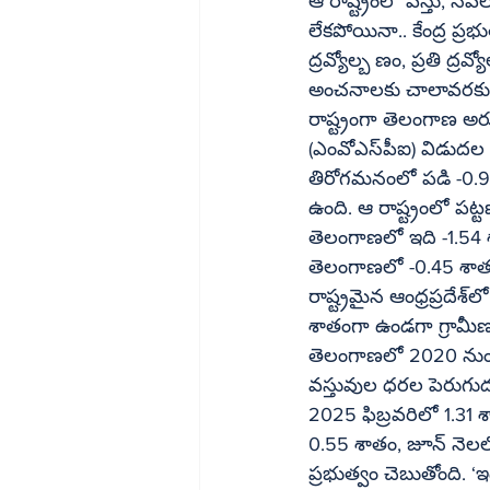
ఆ రాష్ట్రంలో వస్తు, సే
లేకపోయినా.. కేంద్ర ప్రభ
ద్రవ్యోల్బ ణం, ప్రతి ద్రవ
అంచనాలకు చాలావరకు పొంతన ఉ
రాష్ట్రంగా తెలంగాణ అరుద
(ఎంవోఎస్‌పీఐ) విడుదల చేసిన సమాచారం ప్రకారం 2025 జూన్‌ నెలలో తెలంగాణ లో ద్రవ్యోల్బణ రేటు 
తిరోగమనంలో పడి -0.9
ఉంది. ఆ రాష్ట్రంలో పట్టణ
తెలంగాణలో ఇది -1.54 
తెలంగాణలో -0.45 శాత
రాష్ట్రమైన ఆంధ్రప్రదేశ్‌లో కూడా ధరల పెరుగుదల చాలా తక్కువగా ఉంది. ఆ రాష్ట్రంలో ద్రవ్యోల్బణం 0.0 
శాతంగా ఉండగా గ్రామీణ ప
తెలంగాణలో 2020 నుంచి
వస్తువుల ధరల పెరుగుదలతో ఇబ్బందిప
2025 ఫిబ్రవరిలో 1.31 శాతం ద్రవ
0.55 శాతం, జూన్‌ నెలలో -0.93 శాతంగా ఉంది. ధరల తగ్గుదల తమ ప్రభుత్వ విజయమేనని కాంగ్రెస్‌ 
ప్రభుత్వం చెబుతోంది. ‘ఇ