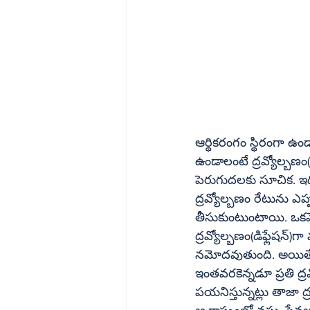
ఆర్థికరంగం స్థిరంగా 
ఉండాలంటే ద్రవ్యోల్బణం(ఇన్‌ఫ్లేషన్‌) నియంత్రణలో ఉండాలి. మరో రకంగా చెప్పాలంటే ద్రవ్యోల్
పెరుగుదలకు సూచిక. ఇది అద
ద్రవ్యోల్బణం రేటును ఎ
తీసుకుంటుంటాయి. ఒకవేళ ద్ర
ద్రవ్యోల్బణం(డిఫ్లేషన్‌)గా వ్యవహరిస్తారు. అంటే ధరలు క్రమంగా తగ్గిపోతున్నప్పుడు ప్రతి ద్రవ్యోల్బణంగా 
నమోదవుతుంది. అయితే భ
ఇంతవరకెన్నడూ ప్రతి ద్ర
పయనిస్తున్నట్లు తాజా ద