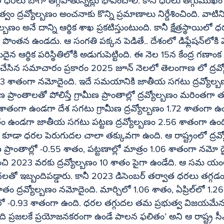
వల ధరలు బాగా తగ్గిపోతున్నట్లు భావించాలి. కానీ ధరలు తగ్గుముఖ
ుత్వం ద్రవ్యోల్బణం అంచనాకు కొన్ని ప్రమాణాలు నిర్దేశించింది. వాట
్యోల్బణం అనే దాన్ని ఆర్థిక శాఖ ప్రకటిస్తుంటుంది. కానీ క్షేత్రస్థాయిలో ధ
ండదు. ఆ సంగతి పక్కన పెడితే.. దేశంలో డిఫ్లేషన్‌లోకి వెళ్లిన ఏకైక 
ైన ఆర్థిక పరిస్థితిలోకి అడుగుపెట్టింది. ఈ నెల 15న కేంద్ర గణాంక
3 శాతంగా నమోదైంది. ఇదే సమయానికి జాతీయ సగటు ద్రవ్యోల్బ
 ప్రాంతాలతో పోలిస్తే గ్రామీణ ప్రాంతాల్లో ద్రవ్యోల్బణం మరింతగా తగ్
శాతంగా ఉండగా దేశ సగటు గ్రామీణ ద్రవ్యోల్బణం 1.72 శాతంగా ఉం
ం ఉండగా జాతీయ సగటు పట్టణ ద్రవ్యోల్బణం 2.56 శాతంగా ఉంది
్రాంతాల్లో -0.55 శాతం, పట్టణాల్లో మాత్రం 1.06 శాతంగా నమో దై
 2023 వరకు ద్రవ్యోల్బణం 10 శాతం పైగా ఉండేది. ఆ సమ యంలో
డ్డారు. కానీ 2023 డిసెంబర్‌ తర్వాత ధరలు తగ్గడం మొదలైంది. 
్యోల్బణం నమోదైంది. మార్చిలో 1.06 శాతం, ఏప్రిల్‌లో 1.26 శాతం, మే నెలలో 
ది ప్రజలకే ప్రయోజనకరంగా ఉండే పాలన ఫలితం’ అని ఆ రాష్ట్ర సీఎం రేవం