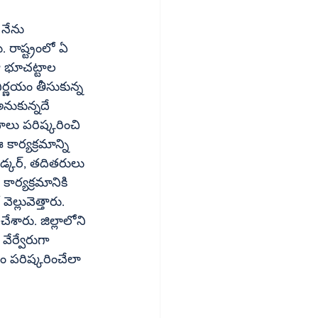
నేను 
రాష్ట్రంలో ఏ 
 భూచట్టాల 
ిర్ణయం తీసుకున్న 
నుకున్నదే 
ర్యక్రమానికి 
లువెత్తారు. 
ేశారు. జిల్లాలోని 
వేర్వేరుగా 
 పరిష్కరించేలా 