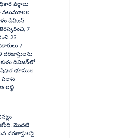
ల్లా నలుమూలల 
9 దరఖాస్తులను 
  పలాస 
నట్లు 
ుతోంది. మొదటి 
ిన దరఖాస్తులపై 