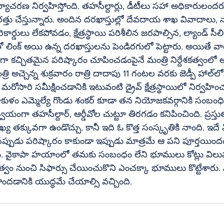
యాచరణ నిర్వహిస్తోంది. తహసీల్దార్లు, డీటీలు సహా అధికారులందరూ కలె
రత్తు చేస్తున్నారు. అందిన దరఖాస్తుల్లో దేవదాయ శాఖ వివాదాలు,
 లేకపోవడం, క్షేత్రస్థాయి పరిశీలిన జరపాల్సిన, ల్యాండ్‌ సీలింగ్‌ వివాదాలు, 
కచ్చితమైన పరిష్కారం చూపించడంపైనే మంత్రి నిర్దేశకత్వంలో అధి
అచ్చెన్న శుక్రవారం రాత్రి దాదాపు 11 గంటల వరకు జెడ్పీ హాల్‌లోనే ఉండిపోయారు. 
షించడానికి ఇటువంటి డ్రైవ్‌ క్షేత్రస్థాయిలో నిర్వహించడానికి 
డు శంకర్‌ కూడా తన నియోజకవర్గానికి సంబంధించిన భూముల 
ల చుట్టూ తిరగడం కనిపించింది. ప్రస్తుతానికి 
్య తక్కువగా ఉండొచ్చు. కానీ ఇది ఓ కొత్త సంస్కృతికి నాంది. ఇదే
త్వం నుంచి సిఫార్సు చేయించుకొని ఎంచక్కా భూములు కొట్టేశారు.
దడానికి యుద్ధమే చేయాల్సి వచ్చింది.