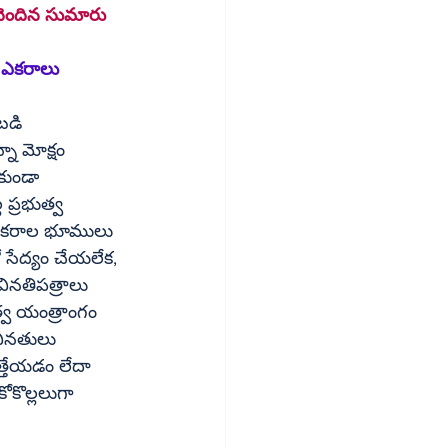
 చెందిన సుమారు 
1 ఎకరాలు 
బడి 
కుండా 
ప్రభుత్వ 
 సేద్యం చేయలేక, 
ినతిపత్రాలు 
త్వ యంత్రాంగం 
త్తేయడం లేదా 
కొల్లలుగా 