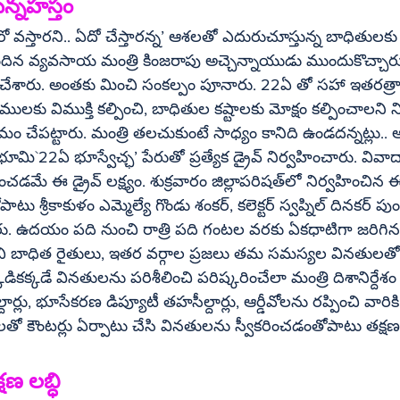
న్నహస్తం
స్తారని.. ఏదో చేస్తారన్న’ ఆశలతో ఎదురుచూస్తున్న బాధితులకు 
ందిన వ్యవసాయ మంత్రి కింజరాపు అచ్చెన్నాయుడు ముందుకొచ్చారు. 
చేశారు. అంతకు మించి సంకల్పం పూనారు. 22ఏ తో సహా ఇతరత్రా
ములకు విముక్తి కల్పించి, బాధితుల కష్టాలకు మోక్షం కల్పించాలని న
ం చేపట్టారు. మంత్రి తలచుకుంటే సాధ్యం కానిది ఉండదన్నట్లు.. అ
చ్ఛ’ పేరుతో ప్రత్యేక డ్రైవ్‌ నిర్వహించారు. వివాదాలు పరిష్కరించి 
్లాపరిషత్‌లో నిర్వహించిన ఈ కార్యక్రమాన్ని 
్యే గొండు శంకర్‌, కలెక్టర్‌ స్వప్నిల్‌ దినకర్‌ పుండ్కర్‌, తదితరులు 
రు. ఉదయం పది నుంచి రాత్రి పది గంటల వరకు ఏకధాటిగా జరిగిన కా
 బాధిత రైతులు, ఇతర వర్గాల ప్రజలు తమ సమస్యల వినతులతో వెల్
క్కడే వినతులను పరిశీలించి పరిష్కరించేలా మంత్రి దిశానిర్దేశం చ
లు, భూసేకరణ డిప్యూటీ తహసీల్దార్లు, ఆర్డీవోలను రప్పించి వారికి 
ో కౌంటర్లు ఏర్పాటు చేసి వినతులను స్వీకరించడంతోపాటు తక్షణం
షణ లబ్ధి