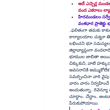
అదే ఎచ్చెర్ల మండ
హిరమండలం సర్వే న
వంశధార ప్రాజెక్టు
..ఫలితంగా తమకు కాకుం
కార్యాలయాల చుట్టూ తిరుగుతూ , గ్రీవెన్స్‌ల్లో దరఖాస్తుల
లభించని భూ సమస్యలకు ఒ
జిల్లావ్యాప్తంగా వందల
భూముల జాబితా అయిన 22ఏ, ల్యాండ్‌ సీలింగ్‌, భూసేకరణ చట
చిక్కుకుని, వాటి హక్
అవసరానికి అమ్ముకోలేక
సమర్పించినా వారి వైపు
వారం వారం నిర్వహించే గ్రీవెన్స్‌ సెల్‌కు రెవెన్యూకు సంబంధించి ఇలాంటి భూ
అందుతున్నా.. రెవెన్యూ
చూద్దాం.. చేద్దాం.. 
పేరుకుపోయాయి. 