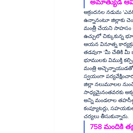
అమాత్యుడి ఆప
ఆక్రందనల నడుమ ‘ఎవరో వ
ఉన్నానంటూ జిల్లాకు చె
మంత్రీ చేయని సాహసం 
ఉచ్చులో చిక్కుకున్న భూ
ఆయన వినూత్న కార్యక్రమ
తడవుగా ‘మీ చేతికి మీ భూమి`22ఏ భూస్వే
భూములకు విముక్తి కల్పించడమే ఈ డ్రైవ్‌ లక్ష్యం. శుక్రవారం జిల
మంత్రి అచ్చెన్నాయుడతోపాటు శ్రీకాకుళం ఎమ్మెల
స్వయంగా పర్యవేక్షించా
జిల్లా నలుమూలల నుంచి
సాధ్యమైనంతవరకు అక్కడిక
అన్ని మండలాల తహసీల్దార్
కంప్యూటర్లు, సహయకులత
చర్యలు తీసుకున్నారు. 
758 మందికి తక్