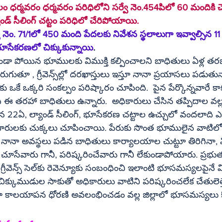
లం ధర్మవరం ధర్మవరం పరిధిలోని సర్వే నెం.454పిలో 60 మందికి
వంద ఎకరాలు ల్యాండ్‌ సీలింగ్‌ చట్టం పరిధిలో చేరిపోయాయి. 
ెం. 71/1లో 450 మంది పేదలకు నివేశన స్థలాలుగా ఇవ్వాల్సిన 1
 భూసేకరణలో చిక్కుకున్నాయి
.
డా పోయిన భూములకు విముక్తి కల్పించాలని బాధితులు ఏళ్ల తర
ు ఇస్తూ నానా ప్రయాసలు పడుతున్నా మోక్షం 
కే ఒక్కరి సంకల్పం పరిష్కారం చూపింది.  పైన పేర్కొన్నవారే కా
ాది ఈ తరహా బాధితులు ఉన్నారు.  అధికారులు చేసిన తప్పిదాల వల్ల 
్టాల ఉచ్చులో వందలాది ఎకరాల భూములు 
కుదారులకు చుక్కలు చూపించాయి. పేరుకు సొంత భూములైన వాటిలో
 నానా అవస్థలు పడిన బాధితులు కార్యాలయాల చుట్టూ తిరిగినా, వ
 చూసేవారు గానీ, పరిష్కరించేవారు గానీ లేకుండాపోయారు. ప్రభు
సమస్యలపైనే వినతులు 
 చిక్కుముడుల సాకుతో అధికారులు వాటిని పరిష్కరించలేక చేతులె
అంటూ కాలయాపన ధోరణి అవలంభించడం వల్ల జిల్లాలో భూసమస్యలు కో