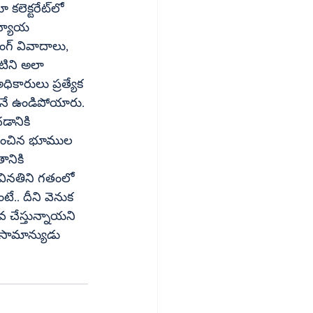
క్టరేట్‌లో 
 న్యాయ 
కారులు ప్రత్యేక 
 వినతిని గతంలో 
 సామాన్యుడు 