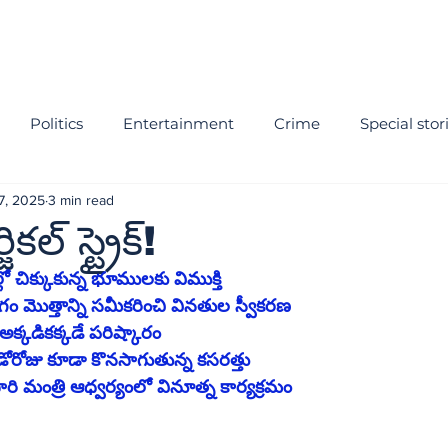
Politics
Entertainment
Crime
Special stor
7, 2025
3 min read
కల్‌ స్ట్రైక్‌!
లో చిక్కుకున్న భూములకు విముక్తి
ంగం మొత్తాన్ని సమీకరించి వినతుల స్వీకరణ
అక్కడికక్కడే పరిష్కారం 
డోరోజు కూడా కొనసాగుతున్న కసరత్తు
ిసారి మంత్రి ఆధ్వర్యంలో వినూత్న కార్యక్రమం