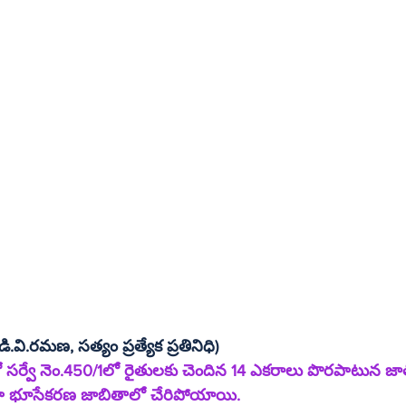
(డి.వి.రమణ, సత్యం ప్రత్యేక ప్రతినిధి)
ో సర్వే నెం.450/1లో రైతులకు చెందిన 14 ఎకరాలు పొరపాటున 
గా భూసేకరణ జాబితాలో చేరిపోయాయి.