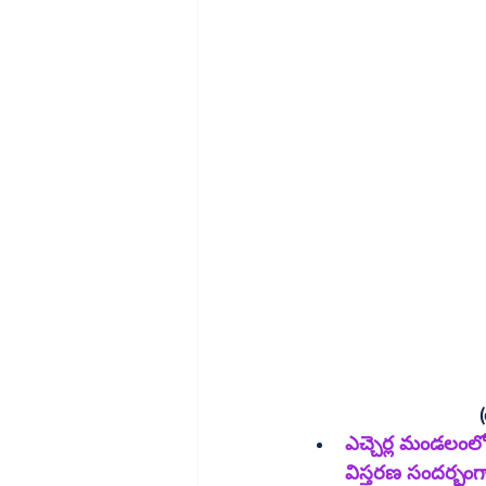
ఎచ్చెర్ల మండలంల
విస్తరణ సందర్భం