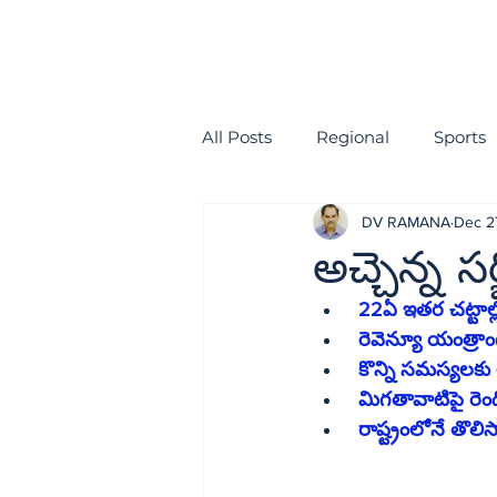
All Posts
Regional
Sports
DV RAMANA
Dec 2
health
EDITORIAL
అచ్చెన్న సర్జి
 22ఏ ఇతర చట్టాల్
 రెవెన్యూ యంత్రా
 కొన్ని సమస్యలకు 
 మిగతావాటిపై రెం
 రాష్ట్రంలోనే తొల