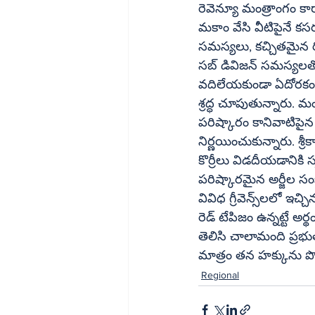
రెవెన్యూ మంత్రాంగం కార్
మకాం వేసి వీటిపైనే కస
సమస్యలు, కచ్చితమైన రికార్డులు
సబ్‌ డివిజన్‌ సమస్యలతో లింక్‌ అయి ఉన్న దరఖాస్తులను పెండిరగులో పెట్టారు. అయితే వాటిని అలా 
వదిలేయకుండా ఏదోరకంగా 
శ్రద్ధ చూపుతున్నారు. మంత్రి 
పరిష్కారం కానివాటిపైన మరోసారి సమీక్
నిర్ణయించుకున్నారు. శ్రీకాకుళం ఎమ్మెల్యే గొం
కొర్రీలు విడదీయడానికి స్వయంగా తహసీల్దార్‌, ఆర్డీవో
పరిష్కారమైన అర్జీల సంఖ
వివిధ గ్రీవెన్స్‌లలో ఇచ్చినప్పుడు పరిష్కారం కాకుండా ఇప్పుడు మాత్రమే ఆ పని పూర్తయిందంటే.. దీని వెనుక 
రెడ్‌ టేపిజం ఉన్నట్టే అర్థం. వైకాపా హయాంలో తమకు సంబంధం లేని భూములు కోట్లు విలువ చేస్తున్నాయని 
తెలిసి చాలామంది ప్రభు
మాత్రం తన హక్కును పొం
Regional