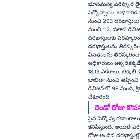
భూసమస్య పరిష్కార డ్రైవ్‌ ద్వారా జిల్లాలో 758 మందికి తక్షణ ఉపశమనం లభించినట్లు అధికా
పేర్కొన్నాయి. అధికా
నుంచి 293 దరఖాస్తులు అందాయి. వీట
నుంచి 112, పలాస డివిజన్‌ నుంచి 25 దరఖాస్తులు అందాయి. వీటిలో రెండు దరఖాస్తులను తిరస్కర
దరఖాస్తులకు పరిష్కారం చూపించారు. శ్రీక
దరఖాస్తులను తిరస్కరించారు. ఇక టెక్కలి డివిజన
వినతులను తిరస్కరించార
అధికారులు అక్కడికక్కడే క్లియర్‌ చేశారు. తద్వారా పలాస డివిజన్‌లో 34.219 ఎకరాలు
18.13 ఎకరాలు, టెక్కలి డివిజన్‌లో 35.09 ఎకరాలు.. మొత్తం 87.43 ఎకరాల భూమ
జాబితా నుంచి తప్పిం
డివిజన్‌లో 98 మంది, శ్రీకాకుళం డివిజన్‌ లో 44 మంది, టెక్కలి డివిజన్‌లో 616 మందికి తక్షణ లబ్ధి 
చేకూరింది. 
పైన పేర్కొన్న గణాంకాలు
కనిపిస్తుంది. అయితే ప
రోజు అందిన దరఖాస్తుల్