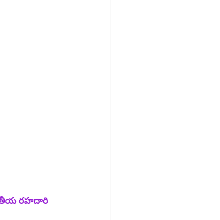
జాతీయ రహదారి 