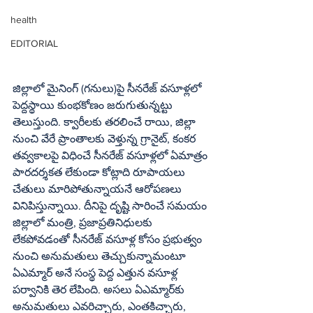
health
EDITORIAL
జిల్లాలో మైనింగ్‌ (గనులు)పై సీనరేజ్‌ వసూళ్లలో 
పెద్దస్థాయి కుంభకోణం జరుగుతున్నట్టు 
తెలుస్తుంది. క్వారీలకు తరలించే రాయి, జిల్లా 
నుంచి వేరే ప్రాంతాలకు వెళ్తున్న గ్రానైట్‌, కంకర 
తవ్వకాలపై విధించే సీనరేజ్‌ వసూళ్లలో ఏమాత్రం 
పారదర్శకత లేకుండా కోట్లాది రూపాయలు 
చేతులు మారిపోతున్నాయనే ఆరోపణలు 
వినిపిస్తున్నాయి. దీనిపై దృష్టి సారించే సమయం 
జిల్లాలో మంత్రి, ప్రజాప్రతినిధులకు 
లేకపోవడంతో సీనరేజ్‌ వసూళ్ల కోసం ప్రభుత్వం 
నుంచి అనుమతులు తెచ్చుకున్నామంటూ 
ఏఎమ్మార్‌ అనే సంస్థ పెద్ద ఎత్తున వసూళ్ల 
పర్వానికి తెర లేపింది. అసలు ఏఎమ్మార్‌కు 
అనుమతులు ఎవరిచ్చారు, ఎంతకిచ్చారు, 