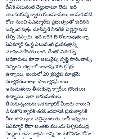
దీనికి ఎటువంటి చెల్లుబాటూ లేదు. ఇది 
తెలుసుకున్న క్వారీ యజమానులు ఆ మరుసటి 
రోజు నుంచి ఏఎమ్మార్‌కు ప్రభుత్వంతో కుదిరిన 
ఒప్పంద పత్రం చూపిస్తేనే సీనరేజ్‌ చెల్లిస్తామని 
తేల్చి చెప్పారు. ఇది జరిగి 15 రోజులవుతున్నా 
ఏఎమ్మార్‌ సంస్థ ఎటువంటి ధ్రువపత్రాన్ని 
చూపించలేకపోయింది. దీంతో విజిలెన్స్‌ 
అధికారులు కూడా అటువైపు దృష్టి సారించాల్సి 
వచ్చింది. జిల్లాలో దాదాపు 105 క్రషర్లు 
ఉన్నాయి. ఇందులో 20 క్రషర్లకు మాత్రమే 
పర్యావరణ శాఖ, పొల్యూషన్‌ శాఖ 
అనుమతులు తీసుకున్న క్వారీలు (కొండలు) 
ఉన్నాయి. ఇలా అనుమతులు 
తీసుకున్నందుకు ఒక క్యూబిక్‌ మీటరు రాయిని 
తీసుకొని క్వారీకి తరలించడానికి ప్రభుత్వానికి 
వీరు సొమ్ములు చెల్లిస్తుంటారు. కానీ ఇప్పుడు 
ఏఎమ్మార్‌ లేదా అంతకు ముందు విశ్వసముద్ర 
సంస్థలు తమ వ్యాపారాన్ని పెంచుకోవడం కోసం 