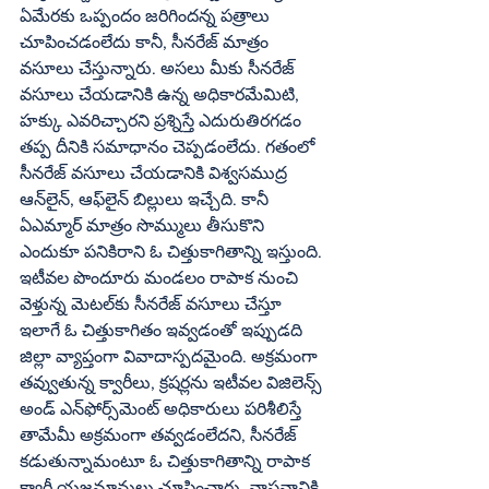
ఏమేరకు ఒప్పందం జరిగిందన్న పత్రాలు 
చూపించడంలేదు కానీ, సీనరేజ్‌ మాత్రం 
వసూలు చేస్తున్నారు. అసలు మీకు సీనరేజ్‌ 
వసూలు చేయడానికి ఉన్న అధికారమేమిటి, 
హక్కు ఎవరిచ్చారని ప్రశ్నిస్తే ఎదురుతిరగడం 
తప్ప దీనికి సమాధానం చెప్పడంలేదు. గతంలో 
సీనరేజ్‌ వసూలు చేయడానికి విశ్వసముద్ర 
ఆన్‌లైన్‌, ఆఫ్‌లైన్‌ బిల్లులు ఇచ్చేది. కానీ 
ఏఎమ్మార్‌ మాత్రం సొమ్ములు తీసుకొని 
ఎందుకూ పనికిరాని ఓ చిత్తుకాగితాన్ని ఇస్తుంది. 
ఇటీవల పొందూరు మండలం రాపాక నుంచి 
వెళ్తున్న మెటల్‌కు సీనరేజ్‌ వసూలు చేస్తూ 
ఇలాగే ఓ చిత్తుకాగితం ఇవ్వడంతో ఇప్పుడది 
జిల్లా వ్యాప్తంగా వివాదాస్పదమైంది. అక్రమంగా 
తవ్వుతున్న క్వారీలు, క్రషర్లను ఇటీవల విజిలెన్స్‌ 
అండ్‌ ఎన్‌ఫోర్స్‌మెంట్‌ అధికారులు పరిశీలిస్తే 
తామేమీ అక్రమంగా తవ్వడంలేదని, సీనరేజ్‌ 
కడుతున్నామంటూ ఓ చిత్తుకాగితాన్ని రాపాక 
క్వారీ యజమానులు చూపించారు. వాస్తవానికి 