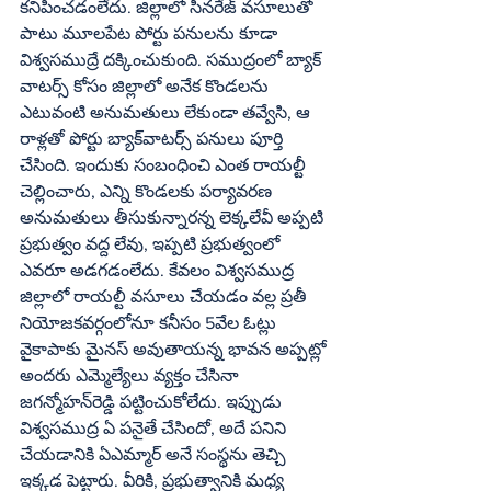
కనిపించడంలేదు. జిల్లాలో సీనరేజ్‌ వసూలుతో 
పాటు మూలపేట పోర్టు పనులను కూడా 
విశ్వసముద్రే దక్కించుకుంది. సముద్రంలో బ్యాక్‌ 
వాటర్స్‌ కోసం జిల్లాలో అనేక కొండలను 
ఎటువంటి అనుమతులు లేకుండా తవ్వేసి, ఆ 
రాళ్లతో పోర్టు బ్యాక్‌వాటర్స్‌ పనులు పూర్తి 
చేసింది. ఇందుకు సంబంధించి ఎంత రాయల్టీ 
చెల్లించారు, ఎన్ని కొండలకు పర్యావరణ 
అనుమతులు తీసుకున్నారన్న లెక్కలేవీ అప్పటి 
ప్రభుత్వం వద్ద లేవు, ఇప్పటి ప్రభుత్వంలో 
ఎవరూ అడగడంలేదు. కేవలం విశ్వసముద్ర 
జిల్లాలో రాయల్టీ వసూలు చేయడం వల్ల ప్రతీ 
నియోజకవర్గంలోనూ కనీసం 5వేల ఓట్లు 
వైకాపాకు మైనస్‌ అవుతాయన్న భావన అప్పట్లో 
అందరు ఎమ్మెల్యేలు వ్యక్తం చేసినా 
జగన్మోహన్‌రెడ్డి పట్టించుకోలేదు. ఇప్పుడు 
విశ్వసముద్ర ఏ పనైతే చేసిందో, అదే పనిని 
చేయడానికి ఏఎమ్మార్‌ అనే సంస్థను తెచ్చి 
ఇక్కడ పెట్టారు. వీరికి, ప్రభుత్వానికి మధ్య 