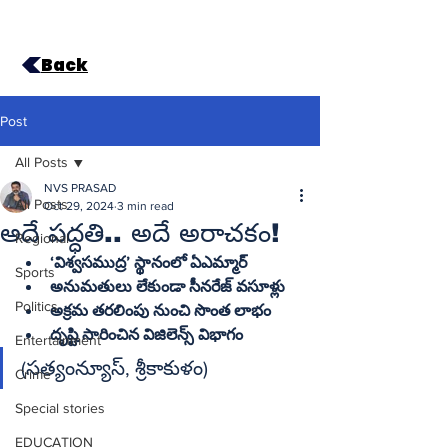
Back
Post
All Posts
NVS PRASAD
All Posts
Oct 29, 2024
3 min read
అదే పద్ధతి.. అదే అరాచకం!
Regional
Sports
అనుమతులు లేకుండా సీనరేజ్‌ వసూళ్లు
Politics
అక్రమ తరలింపు నుంచి సొంత లాభం
దృష్టి సారించిన విజిలెన్స్‌ విభాగం
Entertainment
(సత్యంన్యూస్‌, శ్రీకాకుళం)
Crime
Special stories
EDUCATION