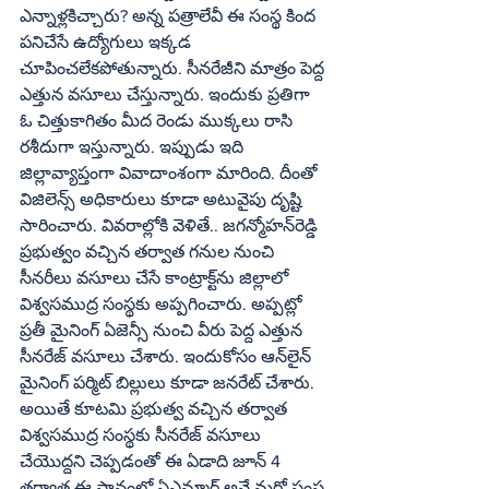
ఎన్నాళ్లకిచ్చారు? అన్న పత్రాలేవీ ఈ సంస్థ కింద 
పనిచేసే ఉద్యోగులు ఇక్కడ 
చూపించలేకపోతున్నారు. సీనరేజీని మాత్రం పెద్ద 
ఎత్తున వసూలు చేస్తున్నారు. ఇందుకు ప్రతిగా 
ఓ చిత్తుకాగితం మీద రెండు ముక్కలు రాసి 
రశీదుగా ఇస్తున్నారు. ఇప్పుడు ఇది 
జిల్లావ్యాప్తంగా వివాదాంశంగా మారింది. దీంతో 
విజిలెన్స్‌ అధికారులు కూడా అటువైపు దృష్టి 
సారించారు. వివరాల్లోకి వెళితే.. జగన్మోహన్‌రెడ్డి 
ప్రభుత్వం వచ్చిన తర్వాత గనుల నుంచి 
సీనరీలు వసూలు చేసే కాంట్రాక్ట్‌ను జిల్లాలో 
విశ్వసముద్ర సంస్థకు అప్పగించారు. అప్పట్లో 
ప్రతీ మైనింగ్‌ ఏజెన్సీ నుంచి వీరు పెద్ద ఎత్తున 
సీనరేజ్‌ వసూలు చేశారు. ఇందుకోసం ఆన్‌లైన్‌ 
మైనింగ్‌ పర్మిట్‌ బిల్లులు కూడా జనరేట్‌ చేశారు. 
అయితే కూటమి ప్రభుత్వ వచ్చిన తర్వాత 
విశ్వసముద్ర సంస్థకు సీనరేజ్‌ వసూలు 
చేయొద్దని చెప్పడంతో ఈ ఏడాది జూన్‌ 4 
తర్వాత ఈ స్థానంలో ఏఎమ్మార్‌ అనే మరో సంస్థ 