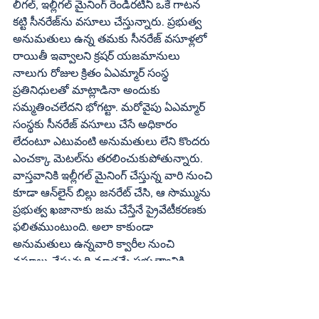
లీగల్‌, ఇల్లీగల్‌ మైనింగ్‌ రెండిరటినీ ఒకే గాటన 
కట్టి సీనరేజ్‌ను వసూలు చేస్తున్నారు. ప్రభుత్వ 
అనుమతులు ఉన్న తమకు సీనరేజ్‌ వసూళ్లలో 
రాయితీ ఇవ్వాలని క్రషర్‌ యజమానులు 
నాలుగు రోజుల క్రితం ఏఎమ్మార్‌ సంస్థ 
ప్రతినిధులతో మాట్లాడినా అందుకు 
సమ్మతించలేదని భోగట్టా. మరోవైపు ఏఎమ్మార్‌ 
సంస్థకు సీనరేజ్‌ వసూలు చేసే అధికారం 
లేదంటూ ఎటువంటి అనుమతులు లేని కొందరు 
ఎంచక్కా మెటల్‌ను తరలించుకుపోతున్నారు. 
వాస్తవానికి ఇల్లీగల్‌ మైనింగ్‌ చేస్తున్న వారి నుంచి 
కూడా ఆన్‌లైన్‌ బిల్లు జనరేట్‌ చేసి, ఆ సొమ్మును 
ప్రభుత్వ ఖజానాకు జమ చేస్తేనే ప్రైవేటీకరణకు 
ఫలితముంటుంది. అలా కాకుండా 
అనుమతులు ఉన్నవారి క్వారీల నుంచి 
వసూలు చేస్తున్నది మాత్రమే ప్రభుత్వానికి 
చూపించి అనధికారిక తరలింపునకు 
మాన్యువల్‌ బిల్లులు ఇచ్చి, ఆ సొమ్మును 
సంబంధిత సంస్థలు తమ సొంత ఖాతాలో 