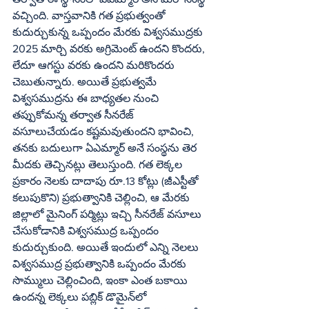
వచ్చింది. వాస్తవానికి గత ప్రభుత్వంతో 
కుదుర్చుకున్న ఒప్పందం మేరకు విశ్వసముద్రకు 
2025 మార్చి వరకు అగ్రిమెంట్‌ ఉందని కొందరు, 
లేదూ ఆగస్టు వరకు ఉందని మరికొందరు 
చెబుతున్నారు. అయితే ప్రభుత్వమే 
విశ్వసముద్రను ఈ బాధ్యతల నుంచి 
తప్పుకోమన్న తర్వాత సీనరేజ్‌ 
వసూలుచేయడం కష్టమవుతుందని భావించి, 
తనకు బదులుగా ఏఎమ్మార్‌ అనే సంస్థను తెర 
మీదకు తెచ్చినట్లు తెలుస్తుంది. గత లెక్కల 
ప్రకారం నెలకు దాదాపు రూ.13 కోట్లు (జీఎస్టీతో 
కలుపుకొని) ప్రభుత్వానికి చెల్లించి, ఆ మేరకు 
జిల్లాలో మైనింగ్‌ పర్మిట్లు ఇచ్చి సీనరేజ్‌ వసూలు 
చేసుకోడానికి విశ్వసముద్ర ఒప్పందం 
కుదుర్చుకుంది. అయితే ఇందులో ఎన్ని నెలలు 
విశ్వసముద్ర ప్రభుత్వానికి ఒప్పందం మేరకు 
సొమ్ములు చెల్లించింది, ఇంకా ఎంత బకాయి 
ఉందన్న లెక్కలు పబ్లిక్‌ డొమైన్‌లో 