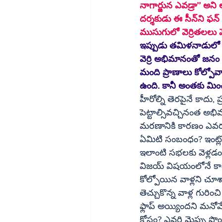
దర్శకుడు ఈ సీన్‌ని ఫన్‌ మోడ్‌ లోనే రాసుకొని ఉండొచ్చు. కానీ.. ఆ సీన్‌ వెనుక ఓ డెప్త్‌ ఉంది. అభిమానం 
ముసుగులో వెర్రితలలు వ
ఇప్పుడు తమిళనాడులో జరిగిన కరూర్‌ దుర్ఘటన విషయానికి వద్దా
వెర్రి అభిమానంతో జనం
మంది ప్రాణాలు కోల్పోవాల్సివచ్చింద
ఉంది. కానీ అంతకు మిం
హీరోల్ని తెరపైనే కాదు,
పెట్టాల్సివచ్చినంత అ
మరణానికి కారణం ఎవరు? చ
ఏమిటి సంబంధం? ఇంట్లో టీవీలో
ఇలాంటి సభలకు వెళ్లడ
విజయ్‌ విషయంలోనే కాదు.. చాలా చోట్ల ఇదే దుస్థితి. కటౌట్‌ కడుతూ, విద్యుత్‌ తీగలు తగిలి ప్రాణాలు 
కోల్పోయిన వాళ్లని చూశ
తెచ్చుకొన్న వాళ్ల గుర
ఫ్లాప్‌ అయ్యిందని మనోవేదన చెంది, ఆత్మహత్య చేసుకొన్న వాళ్ల కథలూ తెలుసు మనకు. ఇదంతా.. ఎవరి 
కోసం? ఎవరి మెప్పు పొ