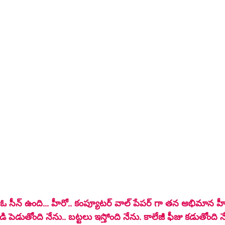
ండి పెడుతోంది నేను.. బట్టలు ఇస్తోంది నేను. కాలేజీ ఫీజు కడుతోంది 