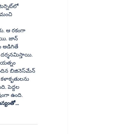
ి. పెద్దల 
షంగా ఉంది.
.కామ్‌ సౌజన్యంతో...