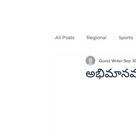
All Posts
Regional
Sports
Guest Writer
Sep 3
health
EDITORIAL
అభిమానమా