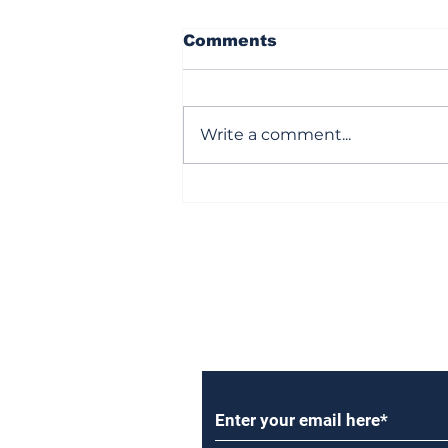
Comments
Write a comment...
అన్నగారి ఆహార్యాన్నే మార్చేసిన
విజయవాడ యాక్స్ టైలర్
వాలేశ్వరరావు..
Subscribe to Our Newsl