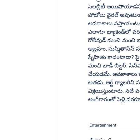
సెలబ్రిటీ అయిపోయాడనుకోండి. 
ఫోటోలు వైరల్‌ అవుతున్నాయి. ఈ నేపథ్యంలోనే నికోలాయ్‌ విలన్‌గా ప్రయత్నిస్తే ఇండస్ట్రీలో మంచి 
అవకాశాలు వస్తాయంటున
ఎలాగూ బ్యాకెండ్‌లో వరలక్ష్మి రిఫరెన్స్‌ ఉంటుంది. అత్త-మామలు కూడా ఇండస్ట్రీలోనే ఉన్నారు. ఆ రకంగా 
కోలీవుడ్‌ నుంచి మంచి బ్యాకప్‌ ఉంటుంది. నికోలాయ్‌కి బాలీవుడ్‌లో మంచి పరిచయాలున్నాయి. జాన్‌ 
అబ్రహం, సుస్మితాసేన్‌ సహా చాలామంది స్నేహితులున్నారు. జాన్‌ సినిమాలో విలన్‌ అవకాశం అడిగితే 
స్నేహితు కాదంటాడా? పైగా నికోలాయ్‌ పచ్చబొట్టు ప్రేమికుడు. అతడి శర
మంచి బాడీ బిల్డర్‌. సినిమాకు పనికొచ్చే ప్రతీ క్వాలిటీ నికోలాయ్‌లో ఉంది. అతడు వచ్చి ఓ ప్రయత్నం 
చేయడమే. అవకాశాలు ఇవ్వని వారుండరు. ఒసారి న
అతడు. ఆర్ట్‌ గ్యాలరీని నడుపుతున్నాడు. ఆన్‌ లైన్‌ వేదికగానూ వివిధ రకాల పెయింటింగ్‌లు, కళాకృతులను 
విక్రయిస్తుంటారు. నటి 
అంగీకారంతో పెళ్లి వరక
Entertainment