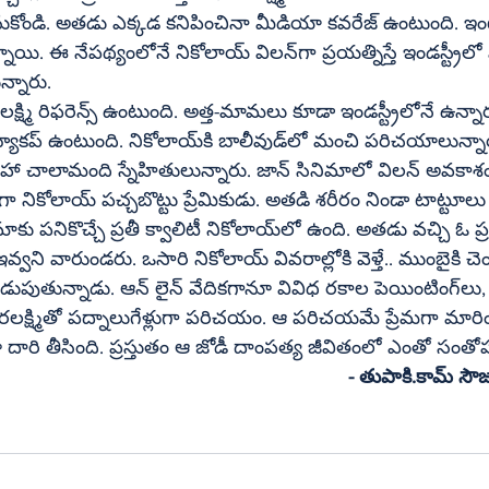
అతడు ఎక్కడ కనిపించినా మీడియా కవరేజ్‌ ఉంటుంది. ఇంటర్నెట్‌లో 
్నారు.
ీరం నిండా టాట్టూలు దర్శనమిస్తాయి. 
ికోలాయ్‌ వివరాల్లోకి వెళ్తే.. ముంబైకి చెందిన బిజినెస్‌మేన్‌ 
వరలక్ష్మితో పద్నాలుగేళ్లుగా పరిచయం. ఆ పరిచయమే ప్రేమగా మారింద
ూ దారి తీసింది. ప్రస్తుతం ఆ జోడీ దాంపత్య జీవితంలో ఎంతో సంతో
 - తుపాకి