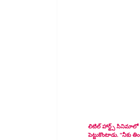
లిటిల్‌ హార్ట్స్‌ సినిమాలో ఓ సీన్‌ ఉంది... హీరో.. కంప్యూటర్‌ వాల్‌ పేపర్‌ గా తన అభిమాన హీరో నాగార్జున పిక్‌ 
పెట్టుకొంటాడు. ‘‘నీకు తి