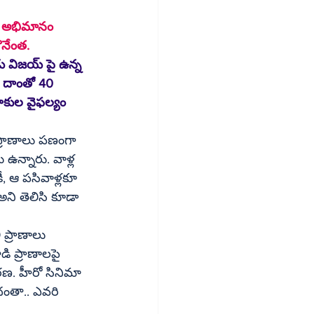
ొనేంత.
. దాంతో 40 
 ప్రాణాలు పణంగా 
న్నారు. వాళ్ల 
ీ, ఆ పసివాళ్లకూ 
ి ప్రాణాలపై 
రణ. హీరో సినిమా 