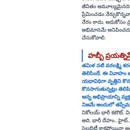
జీవితం అమూల్యమైనది. అది
ప్రేమించడం నేర్చుకొన్న
నేరం కాదు. అదుకోసం ప
అభిమానమే అనిపించదు. మ
చేసుకోవాలి.
హబ్బీ ప్రయత్నిస్
తమిళ నటి వరలక్ష్మి శరత్‌ కుమార్‌ ముంబైకి చెందిన నికోలాయ్‌ సచ్‌దేవ్‌ని ప్రేమ వివాహం చేసుకున్న 
తెలిసిందే. ఈ వివాహం జర
యధావిధిగా వృత్తిని కొన
కొనసాగుతున్నట్లు తెలిప
అన్న అభిప్రాయాన్ని వ్యక్తం చేసారు. నికోలాయ్‌ నటుడిగా అ
నిజమే అందులో తప్పేమ
నికోలయ్‌ భారీ కటౌట్‌. విలన్‌ పాత్రలకు పర్పెక్ట్‌గా సెట్‌ అవుతారు. ఒంటి చేత్తో నలుగుర్ని అలా విసిరేసే కటౌట్‌ 
అది. భారీ దేహం.. హైట్‌.. వెయిట్‌.. కండలు తిరిగిన దేహంతో మంచి ఫిట్‌ నెస్‌ మెయింటెన్‌ చేస్తున్నారు. తాను 
సెలబ్రిటీ కాకపోయినా అచ