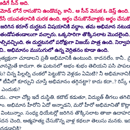
నాగార్జున ఎవడ్రా’’ అని అడిగే సీన్‌ అది.
ేసే యువతరానికి చురక ఉంది. అర్థం చేసుకొనేవాళ్లకు అర్థం చేసుక
ం. తమ అభిమాన నటుడు విజయ్‌ పై ఉన్న 
 తండోపతండాలుగా వచ్చారు. ఒక్కసారిగా తొక్కిసలాట మొదలైంది
ి. ఈ దుర్ఘటనలో పరోక్షంగా విజయ్‌ పాత్ర ఉంది. నిర్వాహకుల వైఫల్యం 
చి.. అభిమానం ముసుగులో ఉన్న వెర్రితనం కూడా ఉంది.
 ప్రత్యక్షంగా చూడాలని ప్రతీ అభిమానికీ ఉంటుంది. కాదనలేం. కానీ..
భిమానమైతే కాదుగా. ఈ ఘటనలో అభం శుభం తెలియని పసి పాపలు ఉ
ిన్న పిల్లల్ని చంకలో పెట్టుకొని వెళ్లడం ఏమిటి? నీ అభిమానానిక
 కూర్చుని చూస్తే అభిమానం తగ్గినట్టా? కాదు కదా..? రిస్క్‌ అని తెలిసి కూడా 
ం ఎందుకు?
ాం. అభిమాన హీరోని ఏదో అన్నాడని, మరో హీరో అభిమానితో కొట్లాడ
ించి వింటున్నాం. సంధ్య ధియేటర్లో జరిగిన తొక్కిసలాట తాజా ఉదాహ
ందడడానికి?