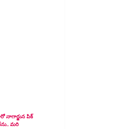
నేను.. మరి 