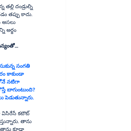
తల్లి దండ్రుల్ని 
చడం తప్పు కాదు. 
ది అసలు 
ి అర్థం 
60.కామ్‌ సౌజన్యంతో...
ూరం కాకుండా 
ోనే నటిగా 
స్తే బాగుంటుంది? 
ో తాను కూడా 