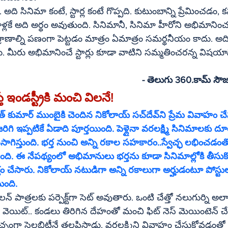
 సినిమా కంటే, స్టార్ల కంటే గొప్పది. కుటుంబాన్ని ప్రేమించడం, కన్న 
వాళ్లకే అది అర్థం అవుతుంది. సినిమానీ, సినిమా హీరోని అభిమానిం
్రాణాల్ని పణంగా పెట్టడం మాత్రం ఏమాత్రం సమర్థనీయం కాదు. అ
ీరు అభిమానించే స్టార్లు కూడా వాటిని సమ్మతించరన్న విషయాన్న
 - తెలుగు 3
తే ఇండస్ట్రీకి మంచి విలనే! 
సంగతి 
ిగి ఇప్పటికే ఏడాది పూర్తయింది. పెళ్లైనా వరలక్ష్మి సినిమాలకు ద
సాగిస్తుంది. భర్త నుంచి అన్ని రకాల సహకారం..స్వేచ్ఛ లభించడంత
ింది. ఈ నేపథ్యంలో అభిమానులు భర్తను కూడా సినిమాల్లోకి తీసుకొ
న్ని రకాలుగా అర్హుడంటూ పోస్టులు పెడుతున్నారు. 
ుంది.
్చంగా సెలబ్రిటీనే తలపిస్తాడు. వరలక్ష్మిని వివాహం చేసుకోవడంత