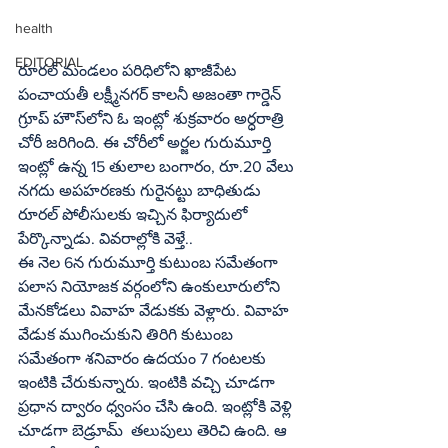
health
EDITORIAL
రూరల్‌ మండలం పరిధిలోని ఖాజీపేట 
పంచాయతీ లక్ష్మీనగర్‌ కాలనీ అజంతా గార్డెన్‌ 
గ్రూప్‌ హౌస్‌లోని ఓ ఇంట్లో శుక్రవారం అర్ధరాత్రి 
చోరీ జరిగింది. ఈ చోరీలో అర్జల గురుమూర్తి 
ఇంట్లో ఉన్న 15 తులాల బంగారం, రూ.20 వేలు 
నగదు అపహరణకు గురైనట్టు బాధితుడు 
రూరల్‌ పోలీసులకు ఇచ్చిన ఫిర్యాదులో 
పేర్కొన్నాడు. వివరాల్లోకి వెళ్తే..
ఈ నెల 6న గురుమూర్తి కుటుంబ సమేతంగా 
పలాస నియోజక వర్గంలోని ఉంకులూరులోని 
మేనకోడలు వివాహ వేడుకకు వెళ్లారు. వివాహ 
వేడుక ముగించుకుని తిరిగి కుటుంబ 
సమేతంగా శనివారం ఉదయం 7 గంటలకు 
ఇంటికి చేరుకున్నారు. ఇంటికి వచ్చి చూడగా 
ప్రధాన ద్వారం ధ్వంసం చేసి ఉంది. ఇంట్లోకి వెళ్లి 
చూడగా బెడ్రూమ్‌  తలుపులు తెరిచి ఉంది. ఆ 