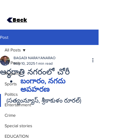
Back
Post
All Posts
BAGADI NARAYANARAO
All Posts
May 10, 2025
1 min read
అర్ధరాత్రి నగరంలో చోరీ
Regional
బంగారం, నగదు 
Sports
అపహరణ
Politics
(సత్యంన్యూస్‌, శ్రీకాకుళం రూరల్‌)
Entertainment
Crime
Special stories
EDUCATION