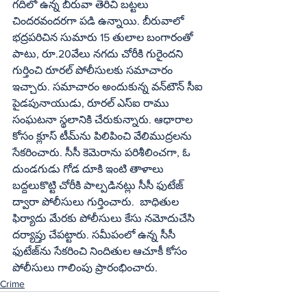
గదిలో ఉన్న బీరువా తెరిచి బట్టలు 
చిందరవందరగా పడి ఉన్నాయి. బీరువాలో 
భద్రపరిచిన సుమారు 15 తులాల బంగారంతో 
పాటు, రూ.20వేలు నగదు చోరీకి గురైందని 
గుర్తించి రూరల్‌ పోలీసులకు సమాచారం 
ఇచ్చారు. సమాచారం అందుకున్న వన్‌టౌన్‌ సీఐ 
పైడపునాయుడు, రూరల్‌ ఎస్‌ఐ రాము 
సంఘటనా స్థలానికి చేరుకున్నారు. ఆధారాల 
కోసం క్లూస్‌ టీమ్‌ను పిలిపించి వేలిముద్రలను 
సేకరించారు. సీసీ కెమెరాను పరిశీలించగా, ఓ 
దుండగుడు గోడ దూకి ఇంటి తాళాలు 
బద్దలుకొట్టి చోరీకి పాల్పడినట్లు సీసీ ఫుటేజ్‌ 
ద్వారా పోలీసులు గుర్తించారు.  బాధితుల 
ఫిర్యాదు మేరకు పోలీసులు కేసు నమోదుచేసి 
దర్యాప్తు చేపట్టారు. సమీపంలో ఉన్న సీసీ 
ఫుటేజ్‌ను సేకరించి నిందితుల ఆచూకీ కోసం 
పోలీసులు గాలింపు ప్రారంభించారు.
Crime