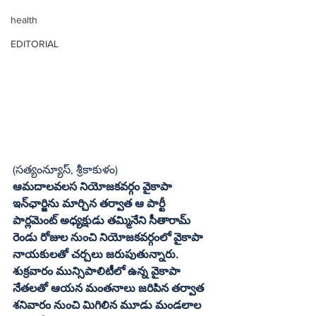
health
EDITORIAL
(సత్యంన్యూస్‌, శ్రీకాకుళం)
ఆమదాలవలస నియోజకవర్గం వైకాపా 
ఇన్‌ఛార్జిను మార్చిన తర్వాత ఆ పార్టీ 
పార్లమెంట్‌ అధ్యక్షుడు తమ్మినేని సీతారామ్‌ 
రెండు రోజుల నుంచి నియోజకవర్గంలో వైకాపా 
నాయకులతో చర్చలు జరుపుతున్నారు. 
శుక్రవారం మున్సిపాలిటీలో ఉన్న వైకాపా 
నేతలతో ఆయన మంతనాలు జరిపిన తర్వాత 
శనివారం నుంచి మిగిలిన మూడు మండలాల 