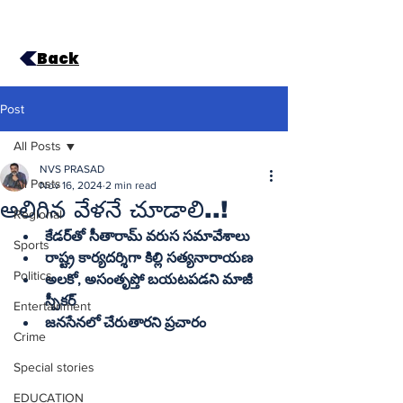
Back
Post
All Posts
NVS PRASAD
All Posts
Nov 16, 2024
2 min read
అలిగిన వేళనే చూడాలి..!
Regional
కేడర్‌తో సీతారామ్‌ వరుస సమావేశాలు
Sports
రాష్ట్ర కార్యదర్శిగా కిల్లి సత్యనారాయణ
Politics
అలకో, అసంతృప్తో బయటపడని మాజీ 
Entertainment
జనసేనలో చేరుతారని ప్రచారం
Crime
Special stories
EDUCATION