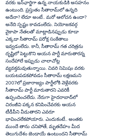
వరకు ఇన్‌ఛార్జిగా ఉన్న నాయకుడికి అసహనం 
ఉంటుంది. ప్రస్తుతం సీతారామ్‌లో ఉన్నది 
అదేనా? లేదూ అంటే.. మరో ఆలోచన ఉందా? 
అనేది స్పష్టం కావడంలేదు. నియోజకవర్గ 
వైకాపా నేతలతో మాట్లాడినప్పుడు కూడా 
ఎక్కడా సీతారామ్‌ పరోక్ష సంకేతాలు 
ఇవ్వడంలేదు. కానీ, సీతారామ్‌ గత చరిత్రను 
దృష్టిలో పెట్టుకొని ఆయన పార్టీ మారుతారన్న 
సందేహాలే ఇప్పుడు చాలాచోట్ల 
వ్యవక్తమవుతున్నాయి. చివరి నిమిషం వరకు 
బయటపడకపోవడం సీతారామ్‌ లక్షణమని 
2007లో ప్రజారాజ్యం పార్టీలోకి వెళ్లేవరకు 
సీతారామ్‌ పార్టీ మారుతారని ఎవరికీ 
ఉప్పందించలేదు. నేరుగా హైదరాబాద్‌లో 
చిరంజీవి పక్కన కనిపించేవరకు ఆయన 
టీడీపీని వీడుతారని ఎవరూ 
భావించలేకపోయారు. ఎందుకంటే.. అంతకు 
ముందే తాను చనిపోతే, మృతదేహం మీద 
తెలుగుదేశం జెండాయే ఉంటుందని సీతారామ్‌ 