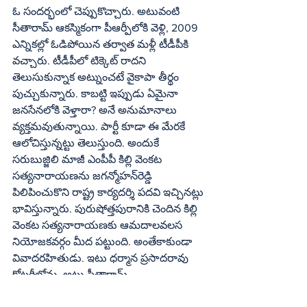
ఓ సందర్భంలో చెప్పుకొచ్చారు. అటువంటి 
సీతారామ్‌ ఆకస్మికంగా పీఆర్పీలోకి వెళ్లి, 2009 
ఎన్నికల్లో ఓడిపోయిన తర్వాత మళ్లీ టీడీపీకి 
వచ్చారు. టీడీపీలో టిక్కెట్‌ రాదని 
తెలుసుకున్నాక అట్నుంచటే వైకాపా తీర్థం 
పుచ్చుకున్నారు. కాబట్టి ఇప్పుడు ఏమైనా 
జనసేనలోకి వెళ్తారా? అనే అనుమానాలు 
వ్యక్తమవుతున్నాయి. పార్టీ కూడా ఈ మేరకే 
ఆలోచిస్తున్నట్టు తెలుస్తుంది. అందుకే 
సరుబుజ్జిలి మాజీ ఎంపీపీ కిల్లి వెంకట 
సత్యనారాయణను జగన్మోహన్‌రెడ్డి 
పిలిపించుకొని రాష్ట్ర కార్యదర్శి పదవి ఇచ్చినట్లు 
భావిస్తున్నారు. పురుషోత్తపురానికి చెందిన కిల్లి 
వెంకట సత్యనారాయణకు ఆమదాలవలస 
నియోజకవర్గం మీద పట్టుంది. అంతేకాకుండా 
వివాదరహితుడు. ఇటు ధర్మాన ప్రసాదరావు 
కోటరీలోను, అటు సీతారామ్‌ 
ఆంతరంగికుడిగాను మెసులుతున్న ఏకైక 