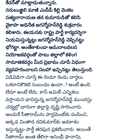
కేడర్‌తో మాట్లాడుతున్నారు.
సరుబుజ్జిలి మాజీ ఎంపీపీ కిల్లి వెంకట 
సత్యనారాయణ తన కుమారుడితో కలిసి 
వైకాపా అధినేత జగన్మోహన్‌రెడ్డి శుక్రవారం 
కలిశారు. ఈయనకు రాష్ట్ర పార్టీ కార్యదర్శిగా 
నియమిస్తున్నట్లు జగన్మోహన్‌రెడ్డి చెప్పినట్టు 
భోగట్టా. అంతేకాకుండా ఆమదాలవలస 
నియోజకవర్గంతో పాటు జిల్లాలో కళింగ 
సామాజికవర్గం మీద ప్రభావం చూపే విధంగా 
వ్యవహరించాలని సలహా ఇచ్చినట్లు తెలుస్తుంది
.
విడివిడిగా చూస్తే ఈ రెండూ రెండు వార్తలు. 
ఒకదానికొకటి సంబంధం ఉందా..? అంటే ఉంది. 
లేదూ అంటే లేదు. కానీ జమిలీ ఎన్నికలు 
వస్తాయని భావిస్తున్న జగన్మోహన్‌రెడ్డి ముందస్తు 
చర్యల్లో భాగంగా జిల్లాపై దృష్టి సారించారు. 
అందుకే సీతారామ్‌ను పార్లమెంట్‌కు పంపించి, 
అక్కడ చింతాడ రవికుమార్‌కు అవకాశం 
ఇస్తున్నట్టు పార్టీ తరఫున ప్రకటించారు. అయితే 
సీతారామ్‌ అంత తేలిగ్గా అసెంబ్లీ స్థానాన్ని 