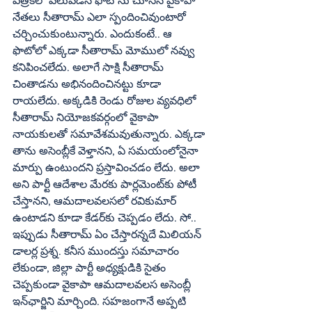
పత్రికలో వెలువడిన ఫొటోను చూసిన వైకాపా 
నేతలు సీతారామ్‌ ఎలా స్పందించివుంటారో 
చర్చించుకుంటున్నారు. ఎందుకంటే.. ఆ 
ఫొటోలో ఎక్కడా సీతారామ్‌ మోములో నవ్వు 
కనిపించలేదు. అలాగే సాక్షి సీతారామ్‌ 
చింతాడను అభినందించినట్టు కూడా 
రాయలేదు. అక్కడికి రెండు రోజుల వ్యవధిలో 
సీతారామ్‌ నియోజకవర్గంలో వైకాపా 
నాయకులతో సమావేశమవుతున్నారు. ఎక్కడా 
తాను అసెంబ్లీకే వెళ్తానని, ఏ సమయంలోనైనా 
మార్పు ఉంటుందని ప్రస్తావించడం లేదు. అలా 
అని పార్టీ ఆదేశాల మేరకు పార్లమెంట్‌కు పోటీ 
చేస్తానని, ఆమదాలవలసలో రవికుమార్‌ 
ఉంటాడని కూడా కేడర్‌కు చెప్పడం లేదు. సో.. 
ఇప్పుడు సీతారామ్‌ ఏం చేస్తారన్నదే మిలియన్‌ 
డాలర్ల ప్రశ్న. కనీస ముందస్తు సమాచారం 
లేకుండా, జిల్లా పార్టీ అధ్యక్షుడికి సైతం 
చెప్పకుండా వైకాపా ఆమదాలవలస అసెంబ్లీ 
ఇన్‌ఛార్జిని మార్చింది. సహజంగానే అప్పటి 