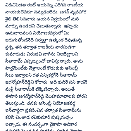
విడిచిపెడతారంటే ఆయన్ను ఎరిగిన రాజకీయ 
నాయకులెవరూ నమ్మడంలేదు. జగన్‌ వ్యవహార 
శైలి తెలిసినవారు ఆయన నిర్ణయంలో మరి 
మార్పు ఉండదని చెబుతున్నారు. ఇప్పుడు 
ఆమదాలవలస నియోజకవర్గంలో ఏం 
జరుగుతోందనేదే సర్వత్రా ఉత్కంఠ రేపుతున్న 
ప్రశ్న. తన తర్వాత రాజకీయ వారసుడిగా 
కుమారుడు చిరంజీవి నాగ్‌ను నిలబెట్టాలని 
సీతారామ్‌ ఎప్పట్నుంచో భావిస్తున్నారు. తాను 
పార్లమెంట్‌కు వెళ్లాలంటే కొడుకుకు అసెంబ్లీ 
సీటు ఇవ్వాలని గత ఎన్నికల్లోనే సీతారామ్‌ 
జగన్మోహన్‌రెడ్డిని కోరారు. అది కుదిరే పని కాదనే 
మళ్లీ సీతారామ్‌కే టిక్కెటిచ్చారు. అయితే 
ఈసారి జగన్మోహన్‌రెడ్డి మొహమాటాలకు పోరని 
తెలుస్తుంది. తనకు అసెంబ్లీ నియోజకవర్గ 
ఇన్‌ఛార్జిగా ప్రకటించిన తర్వాత సీతారామ్‌ను 
కలిసి చింతాడ రవికుమార్‌ పుష్పగుచ్ఛం 
ఇచ్చారు. ఈ సందర్భంగా వైకాపా అధికార 