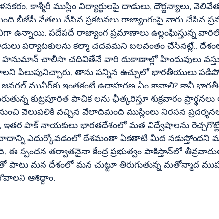
ం. కాశ్మీరీ ముస్లిం విద్యార్ధులపై దాడులు, దౌర్జన్యాలు, వెలివే
 బీజేపీ నేతలు చేసిన ప్రకటనలు రాజ్యాంగంపై వారు చేసిన ప్
గా ఉన్నాయి. పదేపదే రాజ్యాంగ ప్రమాణాలు ఉల్లంఘిస్తున్న వారిలో 
వాదులు పర్యాటకులను కల్మా చదవమని బలవంతం చేసినట్లే.. దేశంల
ో హిందువులు వస్తువులు కొనాలని, 
యాలని పిలుపునిచ్చారు. తాను పన్నిన ఉచ్చులో భారతీయులు పడిపో
నీ భారతీయుల్లో చీలికలు 
నుంచి వెలుపలికి వచ్చిన వేలాదిమంది ముస్లింలు నిరసన ప్రదర్శనలు
 ఉగ్ర వాదాన్ని ఎదుర్కోవడంలో దేశమంతా ఏకతాటి మీద నడుస్తోందని 
దన తర్వాతనైనా కేంద్ర ప్రభుత్వం పాకిస్తాన్‌లో తీవ్రవాదుల భరతం 
ావటంతో పాటు మన దేశంలో మన చుట్టూ తిరుగుతున్న మతోన్మాద మ
ోవాలని ఆశిద్దాం.