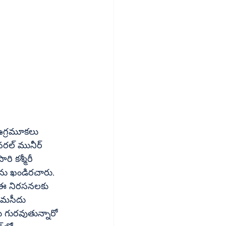
ి కశ్మీరీ 
నను ఖండిరచారు. 
ు గురవుతున్నారో 