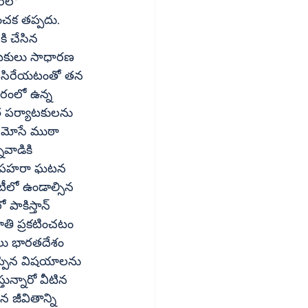
 
ించక తప్పదు. 
ాటకులు సాధారణ 
ూరంలో ఉన్న 
ిత పర్యాటకులను 
ులు మోసే ముఠా 
వాడికి 
గాల పహరా ఘటన 
ీలో ఉండాల్సిన 
ాకిస్తాన్‌ 
తలు భారతదేశం 
ెప్పిన విషయాలను 
న జీవితాన్ని 