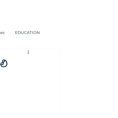
ies
EDUCATION
లి