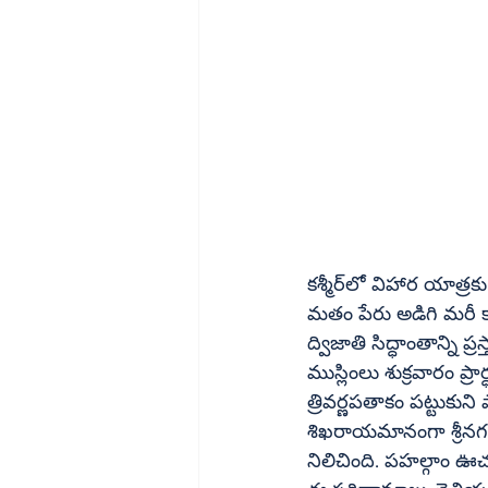
కశ్మీర్‌లో విహార యాత్రకు వెళ్లిన పర్యాటకులను పహల్గాం బైసారన్‌ లోయలో చుట్టుముట్టిన ఉగ్రమూకలు 
మతం పేరు అడిగి మరీ కాల్చి చంపడ
ద్విజాతి సిద్ధాంతాన్ని 
ముస్లింలు శుక్రవారం ప
త్రివర్ణపతాకం పట్టుకుని పాకిస్తాన్‌ ముర్దాబాద్‌ అని దిక్కులు పిక్కటిల్లేలా నిన
శిఖరాయమానంగా శ్రీనగర్‌ ప్రధాన ముల్లా మిర్వాయిజ్‌ ఉమర్‌ ఫరూక్‌ నేతృత్వంలోని జామా 
నిలిచింది. పహల్గాం ఊచ