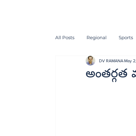
All Posts
Regional
Sports
DV RAMANA
May 2
health
EDITORIAL
అంతర్గత 