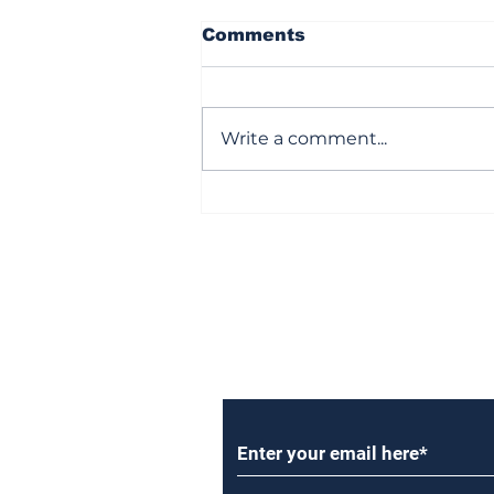
Comments
Write a comment...
బానకచర్ల వెనుకబాట!
Subscribe to Our Newsl