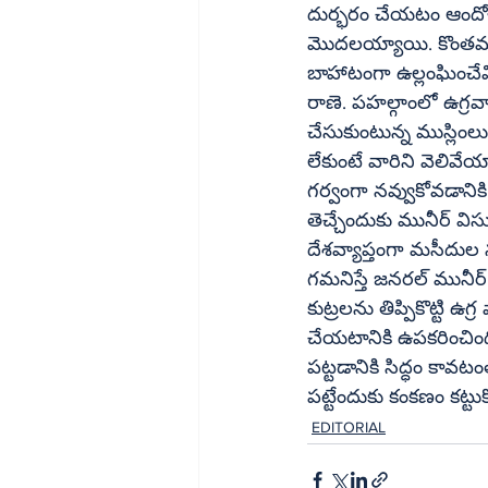
దుర్భరం చేయటం ఆందోళనకర
మొదలయ్యాయి. కొంతమంది
బాహాటంగా ఉల్లంఘించేవి
రాణె. పహల్గాంలో ఉగ్ర
చేసుకుంటున్న ముస్లింలు హనుమాన్‌ చాలీసా చదివితేనే వారి దుకాణాల్ల
లేకుంటే వారిని వెలివే
గర్వంగా నవ్వుకోవడానికి జనరల్‌ మునీర్‌కు ఇంతకంటే ఉదాహరణ ఏం కావాలి? కా
తెచ్చేందుకు మునీర్‌ విసురుతున్న కుట్రపూరిత పాచిక లను ఛీత్కరిస్తూ శుక్రవారం ప్రార్థనలు అయ్యాక 
దేశవ్యాప్తంగా మసీదుల 
గమనిస్తే జనరల్‌ మునీర్‌, ఇతర పాక్‌ నాయకులు భారతదేశంలో మత విద్వేషాలను రెచ్చగొట్టేందుకు చేస్తున్న 
కుట్రలను తిప్పికొట్టి
చేయటానికి ఉపకరించింది. ఈ స్పం
పట్టడానికి సిద్ధం క
పట్టేందుకు కంకణం కట్టుక
EDITORIAL