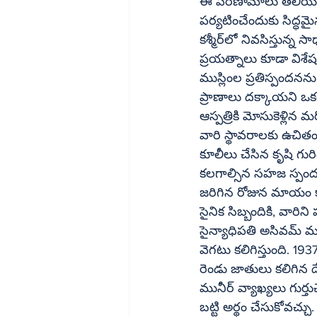
ఈ పరిణామాలు తెలియచేస్త
పర్యటించేందుకు సిద్ధమై
కశ్మీర్‌లో నివసిస్తున్న సాధారణ ముస్లింలు తమ ప్రాణాలు అడ్డుపెట్టి పర్యాటకులను కాపాడానికి చేసిన 
ప్రయత్నాలు కూడా విశ
ముస్లింల ప్రతిస్పందనను వెల్లడిరచారు. ఉగ్ర
ప్రాణాలు దక్కాయని ఒకర
ఆస్పత్రికి మోసుకెళ్లిన
వారి స్థావరాలకు ఉచితంగా
కూలీలు చేసిన కృషి గుర
కలగాల్సిన సహజ స్పంద
జరిగిన రోజున మాయం క
సైనిక సిబ్బందికి, వారిని
సైన్యాధిపతి అసివమ్‌ మునీర్‌ దేశంలోని మిగిలిన ప్రాంతాల్లో ఉన్న హిందువుల పట్ల సానుభూతి ప్రకటించటం 
వెగటు కలిగిస్తుంది. 1
రెండు జాతులు కలిగిన 
మునీర్‌ వ్యాఖ్యలు గుర్తుచేస్తున్నాయి. ఒక దేశ సైన్యాధక్షుడు ఎంత కుట్రపూరిత వ్యాఖ్యలు చేస్తున్నారో వీటిన 
బట్టి అర్థం చేసుకోవచ్చు