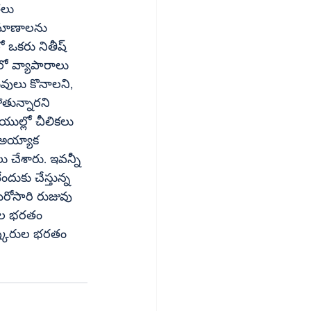
తలు 
రమాణాలను 
ఒకరు నితీష్‌ 
ో వ్యాపారాలు 
తున్నారని 
 చేశారు. ఇవన్నీ 
మరోసారి రుజువు 
ుష్కరుల భరతం 