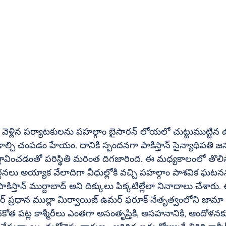
ం హేయం. దానికి స్పందనగా పాకిస్తాన్‌ సైన్యాధిపతి జనరల్‌ మునీర్‌ 
ప్రస్తావించడంతో పరిస్థితి మరింత దిగజారింది. ఈ మధ్యకాలంలో తొలిసార
్రార్ధనలు అయ్యాక వేలాదిగా వీధుల్లోకి వచ్చి పహల్గాం పాశవిక ఘట
ాదాలు చేశారు. ఈ నిరసనలకు 
మసీదు 
కోత పట్ల కాశ్మీరీలు ఎంతగా అసంతృప్తికి, అసహనానికి, ఆందోళనక