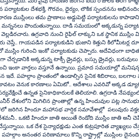
ున్నాయి. మరోవైపు దారుణం జరిగిన ఐదు రోజులకే తిరిగి కాశ్మీర్‌లో
న పర్యాటకుల దేశభక్తి, గౌరవం, ధైర్యం, లౌకిక స్పందనను అభినంద
ేష మన్ననలు పొందుతున్నాయి. దాడి సమయంలో అక్కడున్న పర్య
వాది నుంచి రైఫిల్‌ లాక్కుని ఒక స్థానిక ముస్లిం విసిరేయటంతో తన 
ు చెప్తే.. గాయపడిన పర్యాటకుడిని భుజాని కెత్తుని కిలోమీటర్ల ద
 మరో ముస్లిం గురించి ఇంకో పర్యాటకుడు చెప్పారు. అదేవిధంగా బాధ
 చేర్చడానికి అక్కడున్న టాక్సీ డ్రైవర్లు, బస్సు డ్రైవర్లు, బరువ
ించి ఇంకా వార్తలు వస్తూనే ఉన్నాయి. ప్రమాద సమయాల్లో మనిషన్న
న ఇదే. పహల్గాం ప్రాంతంలో ఉండాల్సిన సైనిక శిబిరాలు, బల
ావటం వెనుక కారణాలు ఏమిటో.. ఆదేశాలు ఎవరివో అక్కడ డ్యూట
 పర్యవేక్షించే ఉన్నత సైనికాధికారులకే తెలియాలి. ఉగ్రదాడి నేపథ్యంలో ప
937లో జరిగిన హిందూ మహాసభ వార్షిక సమావేశాల్లో  పలువురు వక్
దేశమనీ.. ఒకటి హిందూ జాతి అయితే రెండోది ముస్లిం జాతి అనీ చ
.  పహల్గాం అనంతర పరిణామాలు కొన్ని రాష్ట్రాల్లో ముస్లింల దైనంది