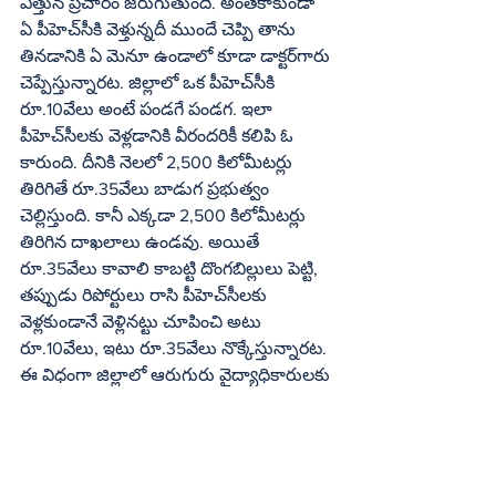
ఎత్తున ప్రచారం జరుగుతుంది. అంతేకాకుండా 
ఏ పీహెచ్‌సీకి వెళ్తున్నదీ ముందే చెప్పి తాను 
తినడానికి ఏ మెనూ ఉండాలో కూడా డాక్టర్‌గారు 
చెప్పేస్తున్నారట. జిల్లాలో ఒక పీహెచ్‌సీకి 
రూ.10వేలు అంటే పండగే పండగ. ఇలా 
పీహెచ్‌సీలకు వెళ్లడానికి వీరందరికీ కలిపి ఓ 
కారుంది. దీనికి నెలలో 2,500 కిలోమీటర్లు 
తిరిగితే రూ.35వేలు బాడుగ ప్రభుత్వం 
చెల్లిస్తుంది. కానీ ఎక్కడా 2,500 కిలోమీటర్లు 
తిరిగిన దాఖలాలు ఉండవు. అయితే 
రూ.35వేలు కావాలి కాబట్టి దొంగబిల్లులు పెట్టి, 
తప్పుడు రిపోర్టులు రాసి పీహెచ్‌సీలకు 
వెళ్లకుండానే వెళ్లినట్టు చూపించి అటు 
రూ.10వేలు, ఇటు రూ.35వేలు నొక్కేస్తున్నారట. 
ఈ విధంగా జిల్లాలో ఆరుగురు వైద్యాధికారులకు 
అద్దెవాహనాలు ఉన్నాయి. అన్నిచోట్లా ఇదే 
తంతు నడుస్తుంది. 20 రోజుల క్రితం 
పైడిభీమవరం ఇండస్ట్రియల్‌ ఏరియాలో ఓ మల్టీ 
నేషనల్‌ కంపెనీకి లిక్విడ్‌ స్టోరేజ్‌ కోసం ఓ 