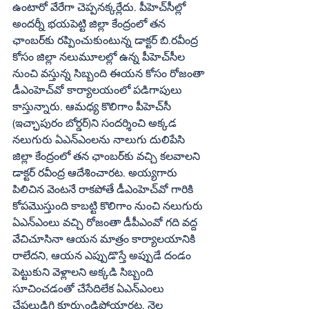
ఉంటారో వేరేగా చెప్పనక్కర్లేదు. పీహెచ్‌సీల్లో 
అందర్నీ భయపెట్టి జిల్లా కేంద్రంలో తన 
ఛాంబర్‌కు రప్పించుకుంటున్న డాక్టర్‌ బి.రవీంద్ర 
కోసం జిల్లా నలుమూలల్లో ఉన్న పీహెచ్‌సీల 
నుంచి వస్తున్న సిబ్బంది ఈయన కోసం రోజంతా 
డీఎంహెచ్‌వో కార్యాలయంలో పడిగాపులు 
కాస్తున్నారు. ఆమధ్య కొలిగాం పీహెచ్‌సీ 
(ఇచ్ఛాపురం బోర్డర్‌)ని సందర్శించి అక్కడ 
నలుగురు ఏఎన్‌ఎంలను నాలుగు దులిపేసి 
జిల్లా కేంద్రంలో తన ఛాంబర్‌కు వచ్చి కలవాలని 
డాక్టర్‌ రవీంద్ర ఆదేశించారట. అయ్యగారు 
పిలిచిన వెంటనే రాకపోతే డీఎంహెచ్‌వో గారికి 
కోపమొస్తుంది కాబట్టి కొలిగాం నుంచి నలుగురు 
ఏఎన్‌ఎంలు వచ్చి రోజంతా డీపీఎంవో గది వద్ద 
వేచిచూసినా ఆయన మాత్రం కార్యాలయానికి 
రాలేదని, ఆయన ఎప్పుడొస్తే అప్పుడే దండం 
పెట్టుకుని వెళ్లాలని అక్కడి సిబ్బంది 
సూచించడంతో చేసేదిలేక ఏఎన్‌ఎంలు 
చేష్టలుడిగి కూర్చుండిపోయారట. నెల 