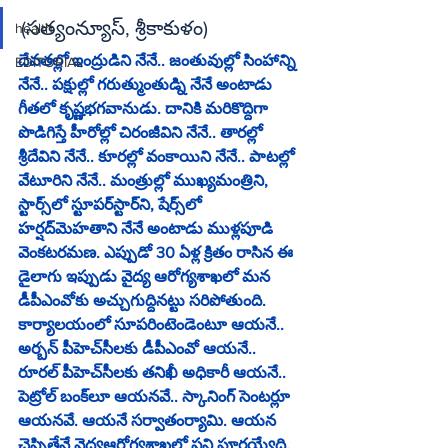
(సత్యంన్యూస్‌, శ్రీకాకుళం)
health
దేవతల్లో ఇంద్రుడిని నేనే.. జంతువుల్లో సింహాన్ని 
EDITORIAL
నేనే.. పక్షుల్లో గరుత్ముంతుడ్ని నేనే అంటాడు 
గీతలో కృష్ణభగవానుడు. దానికి మరికొద్దిగా 
పొడిగిస్తే హీరోల్లో చిరంజీవిని నేనే.. తారల్లో 
శ్రీదేవిని నేనే.. కూరల్లో వంకాయిని నేనే.. పాటల్లో 
వేటూరిని నేనే.. మంత్రుల్లో ముఖ్యమంత్రిని, 
స్టార్స్‌లో స్టూపర్‌స్టార్‌ని, షేర్స్‌లో 
హర్షద్‌మెహతాని నేనే అంటాడు ముళ్లపూడి 
వెంకటరమణ. ఎప్పుడో 30 ఏళ్ల క్రితం రాసిన ఈ 
డైలాగు ఇప్పుడు వైద్య ఆరోగ్యశాఖలో మన 
డీపీఎంవోకు అచ్చుగుద్దినట్టు సరిపోతుంది. 
కార్యాలయంలో సూపరింటెండెంటూ ఆయనే.. 
అర్బన్‌ పీహెచ్‌సీలకు డీపీఎంవో ఆయనే.. 
రూరల్‌ పీహెచ్‌సీలకు తనిఖీ అధికారీ ఆయనే.. 
పెట్రోల్‌ బంక్‌లూ ఆయనవే.. స్కానింగ్‌ సెంటర్లూ 
ఆయనవే. ఆయనే సర్వాతంర్యామి. ఆయన 
చెప్పితేనే వైద్యఆరోగ్యశాఖలో పని పూర్తయ్యేది.