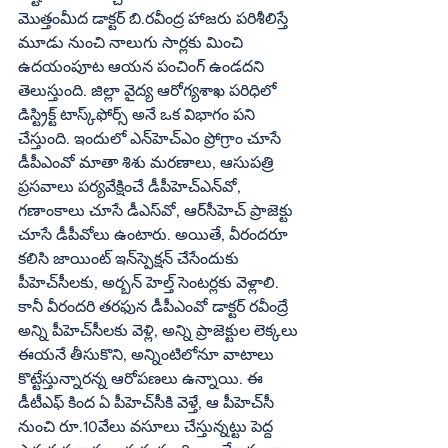
మొత్తంమీద డాక్టర్‌ బి.రవీంద్ర హాజరు పరిశీలిస్తే 
మూడు నుంచి నాలుగు సార్లకు మించి 
ఉదయంపూట ఆయన పంచింగ్‌ ఉండదని 
తెలుస్తుంది. జిల్లా వైద్య ఆరోగ్యశాఖ పరిధిలో 
డిస్ట్రిక్ట్‌ టాస్క్‌ఫోర్స్‌ అనే ఒక విభాగం పని 
చేస్తుంది. ఇందులో ఎన్‌హెచ్‌ఎం ప్రోగ్రాం చూసే 
డీపీఎంవో మాతా శిశు మరణాలు, ఆసుపత్రి 
ప్రసవాలు పర్యవేక్షించే డీపీహెచ్‌ఎన్‌వో, 
గణాంకాలు చూసే డీఎస్‌వో, ఆర్‌సీహెచ్‌ ప్రాజెక్టు 
చూసే డీపీవోలు ఉంటారు. అయితే, వీరందరూ 
కలిసి జాయింట్‌ ఇన్‌స్పెక్షన్‌ చేసేందుకు 
పీహెచ్‌సీలకు, అర్బన్‌ హెల్త్‌ సెంటర్లకు వెళ్లాలి. 
కానీ వీరందరి తరఫున డీపీఎంవో డాక్టర్‌ రవీంద్రే 
అన్ని పీహెచ్‌సీలకు వెళ్లి, అన్ని ప్రాజెక్టుల లెక్కలు 
ఈయనే తీసుకొని, అన్నింటిలోనూ వాటాలు 
కొట్టేస్తున్నారన్న ఆరోపణలు ఉన్నాయి. ఈ 
డీటీఎఫ్‌ కింద ఏ పీహెచ్‌సీకి వెళ్తే, ఆ పీహెచ్‌సీ 
నుంచి రూ.10వేలు వసూలు చేస్తున్నట్టు పెద్ద 