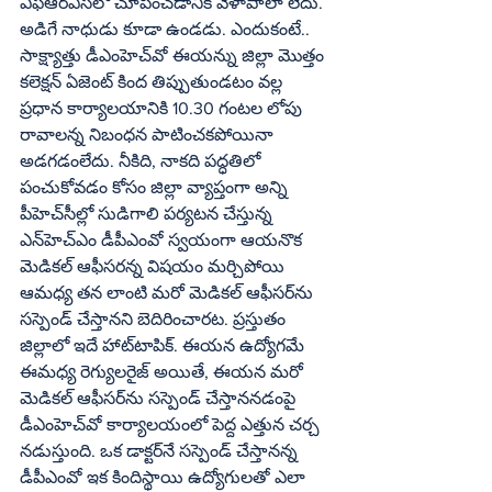
ఎఫ్‌ఆర్‌ఎస్‌లో చూపించడానికి వేళాపాలా లేదు. 
అడిగే నాధుడు కూడా ఉండడు. ఎందుకంటే.. 
సాక్ష్యాత్తు డీఎంహెచ్‌వో ఈయన్ను జిల్లా మొత్తం 
కలెక్షన్‌ ఏజెంట్‌ కింద తిప్పుతుండటం వల్ల 
ప్రధాన కార్యాలయానికి 10.30 గంటల లోపు 
రావాలన్న నిబంధన పాటించకపోయినా 
అడగడంలేదు. నీకిది, నాకది పద్ధతిలో 
పంచుకోవడం కోసం జిల్లా వ్యాప్తంగా అన్ని 
పీహెచ్‌సీల్లో సుడిగాలి పర్యటన చేస్తున్న 
ఎన్‌హెచ్‌ఎం డీపీఎంవో స్వయంగా ఆయనొక 
మెడికల్‌ ఆఫీసరన్న విషయం మర్చిపోయి 
ఆమధ్య తన లాంటి మరో మెడికల్‌ ఆఫీసర్‌ను 
సస్పెండ్‌ చేస్తానని బెదిరించారట. ప్రస్తుతం 
జిల్లాలో ఇదే హాట్‌టాపిక్‌. ఈయన ఉద్యోగమే 
ఈమధ్య రెగ్యులరైజ్‌ అయితే, ఈయన మరో 
మెడికల్‌ ఆఫీసర్‌ను సస్పెండ్‌ చేస్తాననడంపై 
డీఎంహెచ్‌వో కార్యాలయంలో పెద్ద ఎత్తున చర్చ 
నడుస్తుంది. ఒక డాక్టర్‌నే సస్పెండ్‌ చేస్తానన్న 
డీపీఎంవో ఇక కిందిస్థాయి ఉద్యోగులతో ఎలా 