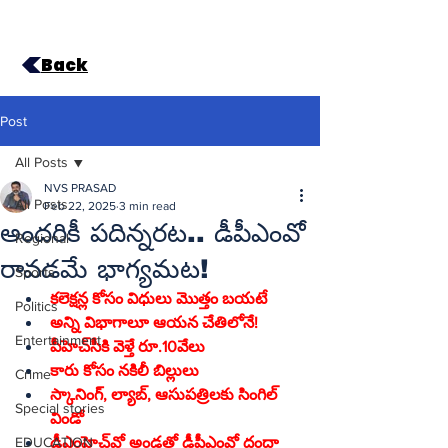
Back
Post
All Posts
NVS PRASAD
All Posts
Feb 22, 2025
3 min read
అందరికీ పదిన్నరట.. డీపీఎంవో
Regional
రావడమే భాగ్యమట!
Sports
కలెక్షన్ల కోసం విధులు మొత్తం బయటే
Politics
అన్ని విభాగాలూ ఆయన చేతిలోనే!
Entertainment
పీహెచ్‌సీకి వెళ్తే రూ.10వేలు
కారు కోసం నకిలీ బిల్లులు
Crime
స్కానింగ్‌, ల్యాబ్‌, ఆసుపత్రిలకు సింగిల్‌ 
Special stories
విండో
EDUCATION
డీఎంహెచ్‌వో అండతో డీపీఎంవో దందా