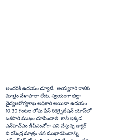
అందరికీ ఉదయం డ్యూటీ.. అయ్యగారి రాకకు 
మాత్రం వేళాపాలా లేదు. స్వయంగా జిల్లా 
వైద్యఆరోగ్యశాఖ అధికారి అయినా ఉదయం 
10.30 గంటల లోపు ఫేస్‌ రికగ్నైజేషన్‌ యాప్‌లో 
ఒకసారి ముఖం చూపించాలి. కానీ ఇక్కడ 
ఎన్‌హెచ్‌ఎం డీపీఎంవోగా పని చేస్తున్న డాక్టర్‌ 
బి.రవీంద్ర మాత్రం తన ముఖారవిందాన్ని 