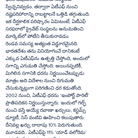
స్వేచ్ఛనివ్వడం. తద్వారా ఏటీఎఫ్ నుంచి 
నష్టపరిహారాన్ని రాబట్టాలనే ఒత్తిడి తగ్గుతుంది. 
ఇక దీర్ఘకాలిక పరిష్కారం ఏమిటంటే, ఏటీఎఫ్ 
సరఫరాలో ప్రైవేట్ సంస్థలను అనుమతించి 
మార్కెట్‌లో పోటీని తీసుకురావడం.
రెండవ సమస్య అత్యంత విడ్డూరమైనది. 
భారతదేశం తను వినియోగించే దానికంటే 
ఎక్కువ ఏటీఎఫ్‌ను ఉత్పత్తి చేస్తోంది, అందులో 
సగాన్ని ఎగుమతి చేస్తోంది. అయినప్పటికీ, 
మిగిలిన సగానికి ధరను నిర్ణయించేటప్పుడు 
మాత్రం అది విదేశాల నుంచి దిగుమతి 
చేసుకున్నట్లుగా పరిగణించి ధర కడుతోంది. 
2002 నుంచి, ఏటీఎఫ్ ధరను ‘ఇంపోర్ట్ పారిటీ’ 
ప్రాతిపదికన నిర్ణయిస్తున్నారు. ఇందులో గల్ఫ్ 
నుంచి వస్తే అయ్యే రవాణా ఖర్చులు, కస్టమ్స్ 
డ్యూటీ, సెస్ వంటివి ఊహించి కలుపుతారు. 
దీనివల్ల ఖర్చు దాదాపు 10% పెరుగుతుంది.
మూడవది.. ఏటీఎఫ్‌పై 11% ‘యాడ్ వలోరెమ’ 