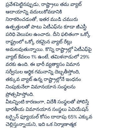
ప్రవేశపెట్టినప్పుడు, రాష్ట్రాలు తమ వ్యాట్ 
ఆదాయాన్ని వదులుకోవడానికి 
నిరాకరించడంతో, ఇతర ముడి చమురు 
ఉత్పత్తులతో పాటు ఏటీఎఫ్‌ను కూడా జీఎస్టీ 
పరిధి వెలుపల ఉంచారు. దీని ఫలితంగా ఒక్కో 
రాష్ట్రంలో ఒక్కో రకమైన వ్యాట్ రేట్లు 
అమలవుతున్నాయి. కొన్ని రాష్ట్రాల్లో ఏటీఎఫ్‌పై 
వ్యాట్ కేవలం 1% ఉంటే, తమిళనాడులో 29% 
వరకు ఉంది. ఈ భారీ వ్యత్యాసం విమాన 
సర్వీసుల ఆర్థిక గమనాన్ని దెబ్బతీస్తోంది, 
తక్కువ వ్యాట్ ఉన్న రాష్ట్రాల్లోనే ఇంధనం 
నింపుకునేలా విమానయాన సంస్థలను 
ప్రోత్సహిస్తోంది.
వీటన్నింటి కారణంగా, విదేశీ సంస్థలతో పోలిస్తే 
భారతీయ విమానయాన సంస్థలు ఏవియేషన్ 
టర్బైన్ ఫ్యూయల్ కోసం దాదాపు 65% ఎక్కువ 
చెల్లిస్తున్నాయని, ఇది ఒక నిర్మాణాత్మక 
ప్రతికూలత అని ఎఫఐఏ ఎప్పటి నుంచో 
వాదిస్తోంది. 2021లో జరిగిన 45వ జీఎస్టీ 