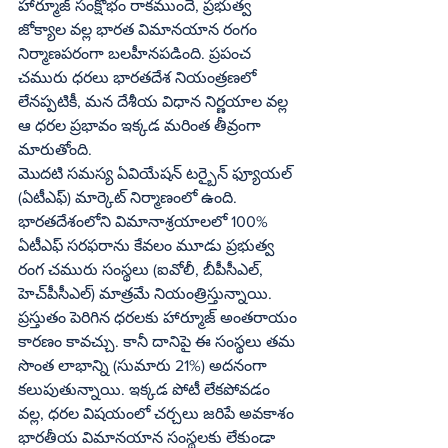
హార్మూజ్ సంక్షోభం రాకముందే, ప్రభుత్వ 
జోక్యాల వల్ల భారత విమానయాన రంగం 
నిర్మాణపరంగా బలహీనపడింది. ప్రపంచ 
చమురు ధరలు భారతదేశ నియంత్రణలో 
లేనప్పటికీ, మన దేశీయ విధాన నిర్ణయాల వల్ల 
ఆ ధరల ప్రభావం ఇక్కడ మరింత తీవ్రంగా 
మారుతోంది.
మొదటి సమస్య ఏవియేషన్ టర్బైన్ ఫ్యూయల్ 
(ఏటీఎఫ్) మార్కెట్ నిర్మాణంలో ఉంది. 
భారతదేశంలోని విమానాశ్రయాలలో 100% 
ఏటీఎఫ్ సరఫరాను కేవలం మూడు ప్రభుత్వ 
రంగ చమురు సంస్థలు (ఐవోలీ, బీపీసీఎల్, 
హెచ్‌పీసీఎల్) మాత్రమే నియంత్రిస్తున్నాయి. 
ప్రస్తుతం పెరిగిన ధరలకు హార్మూజ్ అంతరాయం 
కారణం కావచ్చు. కానీ దానిపై ఈ సంస్థలు తమ 
సొంత లాభాన్ని (సుమారు 21%) అదనంగా 
కలుపుతున్నాయి. ఇక్కడ పోటీ లేకపోవడం 
వల్ల, ధరల విషయంలో చర్చలు జరిపే అవకాశం 
భారతీయ విమానయాన సంస్థలకు లేకుండా 