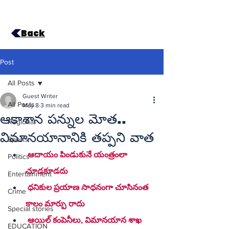
Back
Post
All Posts
Guest Writer
All Posts
May 8
3 min read
ఆకాశాన పన్నుల మోత..
Regional
విమానయానానికి తప్పని వాత
Sports
 ఆదాయం పిండుకునే యంత్రంలా 
Politics
చూడకూడదు
Entertainment
 ధనికుల ప్రయాణ సాధనంగా చూసినంత 
Crime
కాలం మార్పు రాదు
Special stories
 ఆయిల్ కంపెనీలు, విమానయాన శాఖ 
EDUCATION