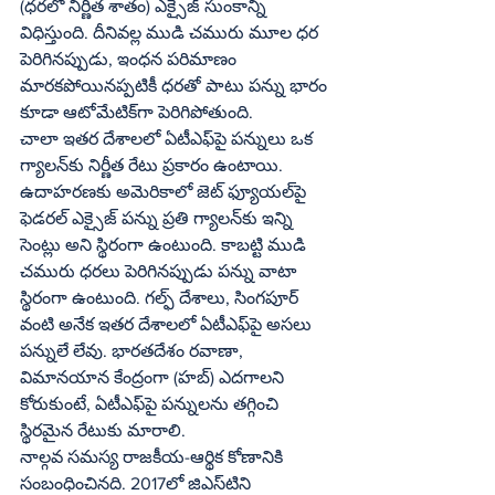
(ధరలో నిర్ణీత శాతం) ఎక్సైజ్ సుంకాన్ని 
విధిస్తుంది. దీనివల్ల ముడి చమురు మూల ధర 
పెరిగినప్పుడు, ఇంధన పరిమాణం 
మారకపోయినప్పటికీ ధరతో పాటు పన్ను భారం 
కూడా ఆటోమేటిక్‌గా పెరిగిపోతుంది.
చాలా ఇతర దేశాలలో ఏటీఎఫ్‌పై పన్నులు ఒక 
గ్యాలన్‌కు నిర్ణీత రేటు ప్రకారం ఉంటాయి. 
ఉదాహరణకు అమెరికాలో జెట్ ఫ్యూయల్‌పై 
ఫెడరల్ ఎక్సైజ్ పన్ను ప్రతి గ్యాలన్‌కు ఇన్ని 
సెంట్లు అని స్థిరంగా ఉంటుంది. కాబట్టి ముడి 
చమురు ధరలు పెరిగినప్పుడు పన్ను వాటా 
స్థిరంగా ఉంటుంది. గల్ఫ్ దేశాలు, సింగపూర్ 
వంటి అనేక ఇతర దేశాలలో ఏటీఎఫ్‌పై అసలు 
పన్నులే లేవు. భారతదేశం రవాణా, 
విమానయాన కేంద్రంగా (హబ్) ఎదగాలని 
కోరుకుంటే, ఏటీఎఫ్‌పై పన్నులను తగ్గించి 
స్థిరమైన రేటుకు మారాలి.
నాల్గవ సమస్య రాజకీయ-ఆర్థిక కోణానికి 
సంబంధించినది. 2017లో జిఎస్‌టిని 