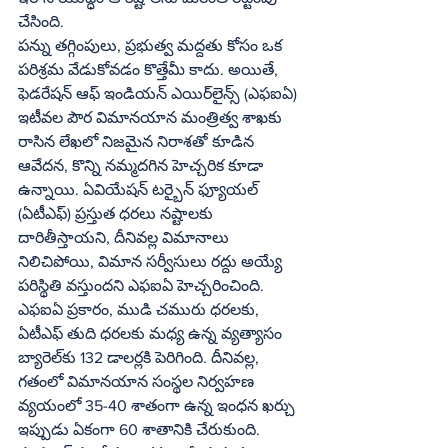
చేసింది.
పన్ను తగ్గింపులు, ప్రభుత్వ మద్దతు కోసం ఒక 
పరిశ్రమ వేడుకోవడం కొత్తేమీ కాదు. అయితే, 
ఫెడరేషన్ ఆఫ్ ఇండియన్ ఎయిర్‌లైన్స్ (ఎఫఐఏ) 
ఇటీవల పౌర విమానయాన మంత్రిత్వ శాఖకు 
రాసిన లేఖలో నిజమైన నిరాశతో కూడిన 
ఆవేదన, కొన్ని నమ్మదగిన హెచ్చరిక కూడా 
ఉన్నాయి. ఏవియేషన్ టర్బైన్ ఫ్యూయల్ 
(ఏటీఎఫ్) ప్రస్తుత ధరలు నష్టాలకు 
దారితీస్తాయని, దీనివల్ల విమానాలు 
నిలిచిపోయి, విమాన సర్వీసులు రద్దు అయ్యే 
పరిస్థితి వస్తుందని ఎఫఐఏ హెచ్చరించింది. 
ఎఫఐఏ ప్రకారం, ముడి చమురు ధరలకు, 
ఏటీఎఫ్ తుది ధరలకు మధ్య ఉన్న వ్యత్యాసం 
బ్యారెల్‌కు 132 డాలర్లకి పెరిగింది. దీనివల్ల, 
గతంలో విమానయాన సంస్థల నిర్వహణ 
వ్యయంలో 35-40 శాతంగా ఉన్న ఇంధన ఖర్చు 
ఇప్పుడు ఏకంగా 60 శాతానికి చేరుకుంది.