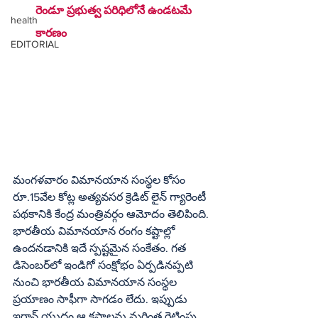
రెండూ ప్రభుత్వ పరిధిలోనే ఉండటమే 
health
కారణం
EDITORIAL
మంగళవారం విమానయాన సంస్థల కోసం 
రూ.15వేల కోట్ల అత్యవసర క్రెడిట్ లైన్ గ్యారెంటీ 
పథకానికి కేంద్ర మంత్రివర్గం ఆమోదం తెలిపింది. 
భారతీయ విమానయాన రంగం కష్టాల్లో 
ఉందనడానికి ఇదే స్పష్టమైన సంకేతం. గత 
డిసెంబర్‌లో ఇండిగో సంక్షోభం ఏర్పడినప్పటి 
నుంచి భారతీయ విమానయాన సంస్థల 
ప్రయాణం సాఫీగా సాగడం లేదు. ఇప్పుడు 
ఇరాన్ యుద్ధం ఆ కష్టాలను మరింత రెట్టింపు 