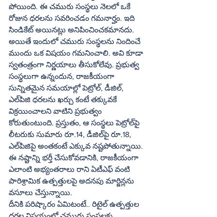
పోయింది. ఈ చమురు సంస్థలు నెలలో ఒకే 
రోజున ధరలను సవరించడం గమనార్హం. ఇది 
సిండికేట్ అయినట్లు అనిపించించకమానదు.
అయితే ఇందులో చమురు సంస్థలను నిందించే 
ముందు ఒక విషయం గమనించాలి. అవి కూడా 
స్వతంత్రంగా నిర్ణయాలు తీసుకోలేవు. ప్రభుత్వ 
సంస్థలుగా ఉన్నందున, రాజకీయంగా 
సున్నితమైన సమయాల్లో పెట్రోల్, డీజిల్, 
ఎల్‌పిజి ధరలను ఖర్చు కంటే తక్కువకే 
విక్రయించాలని వాటిని ప్రభుత్వం 
కోరుతుంటుంది. ప్రస్తుతం, ఆ సంస్థలు పెట్రోల్‌పై 
లీటరుకు సుమారు రూ.14, డీజిల్‌పై రూ.18, 
ఎల్‌పిజిపై అంతకంటే ఎక్కువ నష్టపోతున్నాయి. 
ఈ నష్టాన్ని భర్తీ చేసుకోవడానికి, రాజకీయంగా 
ఎలాంటి అభ్యంతరాలు రాని ఏటీఎఫ్ వంటి 
పారిశ్రామిక ఉత్పత్తులపై అదనపు మార్జిన్లను 
వసూలు చేస్తున్నాయి.
దీనికి పరిష్కారం ఏమిటంటే.. రిటైల్ ఉత్పత్తుల 
ధరల విషయంలో చమురు సంస్థలకు 