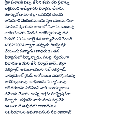
శ్రీకాకుళానికి వచ్చి జేసీని కలసి తన స్థలాన్ని 
ఆక్రమించి అమ్మేశారని ఫిర్యాదు చేశారు. 
తూర్పుగోదావరి జిల్లా అనపర్తికి చెందిన 
అనుసూరి వెంకటరమణను స్థల యజమానిగా 
చూపించి శ్రీకాకుళం బలగలో నివాసం ఉంటున్న 
వాకలవలసకు చెందిన తారకేశ్వరరావు తన 
పేరుతో 2024 జూలై 4న డాక్యుమెంట్‌ నెంబర్‌ 
4962/2024 ద్వారా తప్పుడు రిజిస్ట్రేషన్‌ 
చేయించుకున్నాడని బాధితుడు తన 
ఫిర్యాదులో పేర్కొన్నాడు. దీనిపై  స్వయంగా 
విచారణ జరిపిన జేసీ ఫర్మాన్‌ ఖాన్‌.. జిల్లా 
రిజిస్ట్రార్‌, ఆమదాలవలస సబ్‌ రిజిస్ట్రార్‌, 
డాక్యుమెంట్‌ రైటర్‌, ఆరోపణలు ఎదుర్కొంటున్న 
తారకేశ్వరరావు, బాధితుడు సన్యాసిరావు 
తదితరులను పిలిపించి వారి వాంగ్మూలాలు 
నమోదు చేశారు. దాన్ని అక్రమ రిజిస్ట్రేషన్‌గా 
తేల్చారు. తక్షణమే వాకలవలస వద్ద వేసి 
అజంతా లే అవుట్‌లో లావాదేవీలు 
నిలిపేయాలని ఆమదాలవలస సబ్‌ రిజిస్ట్రార్‌ 