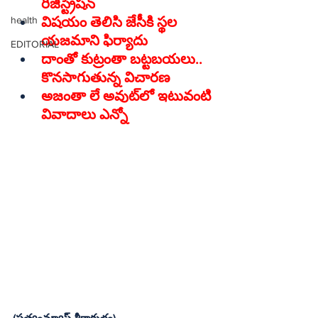
health
విషయం తెలిసి జేసీకి స్థల 
యజమాని ఫిర్యాదు
EDITORIAL
దాంతో కుట్రంతా బట్టబయలు.. 
కొనసాగుతున్న విచారణ
అజంతా లే అవుట్‌లో ఇటువంటి 
వివాదాలు ఎన్నో