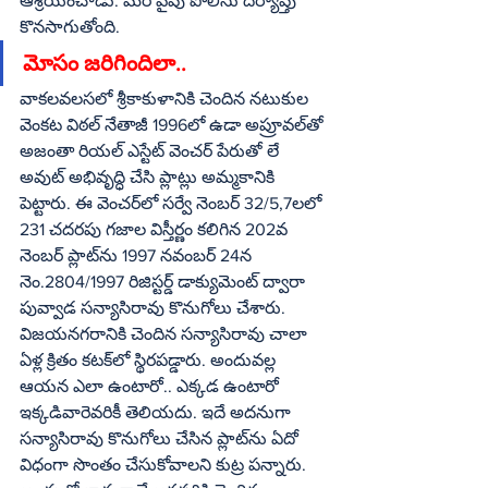
ఆశ్రయించాడు. మరోవైపు పోలీసు దర్యాప్తు 
కొనసాగుతోంది. 
మోసం జరిగిందిలా..
వాకలవలసలో శ్రీకాకుళానికి చెందిన నటుకుల 
వెంకట విఠల్‌ నేతాజీ 1996లో ఉడా అప్రూవల్‌తో 
అజంతా రియల్‌ ఎస్టేట్‌ వెంచర్‌ పేరుతో లే 
అవుట్‌ అభివృద్ధి చేసి ప్లాట్లు అమ్మకానికి 
పెట్టారు. ఈ వెంచర్‌లో సర్వే నెంబర్‌ 32/5,7లలో 
231 చదరపు గజాల విస్తీర్ణం కలిగిన 202వ 
నెంబర్‌ ప్లాట్‌ను 1997 నవంబర్‌ 24న    
నెం.2804/1997 రిజిస్టర్డ్‌ డాక్యుమెంట్‌ ద్వారా 
పువ్వాడ సన్యాసిరావు కొనుగోలు చేశారు. 
విజయనగరానికి చెందిన సన్యాసిరావు చాలా 
ఏళ్ల క్రితం కటక్‌లో స్థిరపడ్డారు. అందువల్ల 
ఆయన ఎలా ఉంటారో.. ఎక్కడ ఉంటారో 
ఇక్కడివారెవరికీ తెలియదు. ఇదే అదనుగా 
సన్యాసిరావు కొనుగోలు చేసిన ప్లాట్‌ను ఏదో 
విధంగా సొంతం చేసుకోవాలని కుట్ర పన్నారు. 