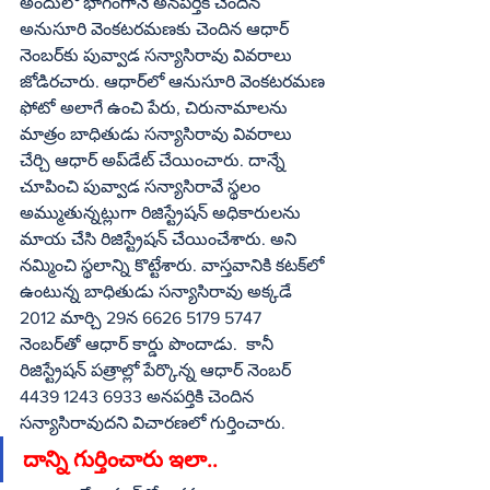
అందులో భాగంగానే అనపర్తికి చెందిన 
అనుసూరి వెంకటరమణకు చెందిన ఆధార్‌ 
నెంబర్‌కు పువ్వాడ సన్యాసిరావు వివరాలు 
జోడిరచారు. ఆధార్‌లో ఆనుసూరి వెంకటరమణ 
ఫోటో అలాగే ఉంచి పేరు, చిరునామాలను 
మాత్రం బాధితుడు సన్యాసిరావు వివరాలు 
చేర్చి ఆధార్‌ అప్‌డేట్‌ చేయించారు. దాన్నే 
చూపించి పువ్వాడ సన్యాసిరావే స్థలం 
అమ్ముతున్నట్లుగా రిజిస్ట్రేషన్‌ అధికారులను 
మాయ చేసి రిజిస్ట్రేషన్‌ చేయించేశారు. అని 
నమ్మించి స్థలాన్ని కొట్టేశారు. వాస్తవానికి కటక్‌లో 
ఉంటున్న బాధితుడు సన్యాసిరావు అక్కడే 
2012 మార్చి 29న 6626 5179 5747 
నెంబర్‌తో ఆధార్‌ కార్డు పొందాడు.  కానీ 
రిజిస్ట్రేషన్‌ పత్రాల్లో పేర్కొన్న ఆధార్‌ నెంబర్‌ 
4439 1243 6933 అనపర్తికి చెందిన 
సన్యాసిరావుదని విచారణలో గుర్తించారు.
దాన్ని గుర్తించారు ఇలా..