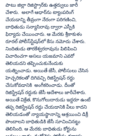
పాటు జిల్లా రిజిస్ట్రార్‌కు ఉత్తర్వులు జారీ 
చేశారు.  అలాగే ఆధార్‌ను ట్యాంపరింగ్‌ 
చేయడాన్ని తీవ్రంగా నేరంగా పరిగణించి, 
బాధితుడు సన్యాసిరావు ద్వారా ఎస్పీకి 
ఫిర్యాదు చేయించారు. ఆ మేరకు శ్రీకాకుళం 
రూరల్‌ పోలీస్‌స్టేషన్‌లో కేసు నమోదు చేశారు. 
నిందితుడు తారకేశ్వరరావును పిలిపించి 
విచారించగా అసలు యజమాని ఎవరో 
తెలియదని తప్పించుకునేందుకు 
యత్నించాడు. అయితే జేసీ, పోలీసులు చేసిన 
హెచ్చరికలతో దిగివచ్చి రిజిస్ట్రేషన్‌ రద్దు 
చేసుకోవడానికి  అంగీకరించాడు. దీంతో 
రిజిస్ట్రేషన్‌ రద్దుకు జేసీ ఆదేశాలు జారీచేశారు. 
అయితే విక్రేత, కొనుగోలుదారుడు ఇద్దరూ ఉంటే 
తప్ప రిజిస్ట్రేషన్‌ రద్దు చేయడానికి వీలు కాదని 
తెలియడంతో న్యాయస్థానాన్ని ఆశ్రయించి డిక్రీ 
పొందాలని బాధితుడికి జేసీ సూచించినట్టు 
తెలిసింది. ఆ మేరకు బాధితుడు కోర్టును 