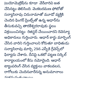
(బయోమెట్రిక్‌)ను కూడా  వేరేవారివి జత 
చేసినట్టు తెలిసింది. వెంకటరమణ ఫోటోతో 
సన్యాసిరావు చిరునామాతో మూడో వ్యక్తికి 
చెందిన ఫింగర్‌ ప్రింట్స్‌తో ఉన్న ఆధార్‌ను 
తీసుకువచ్చి తారకేశ్వరరావుకు స్థలం 
విక్రయించినట్టు  రిజిస్టర్‌ చేయించారని రెవెన్యూ 
అధికారులు గుర్తించారు. ఆధార్‌ కార్డు మార్ఫింగ్‌ 
చేసిన వారిని గుర్తించాలని కోరుతూ బాధితుడు 
సన్యాసిరావు మార్చి 29న ఎస్పీకి గ్రీవెన్స్‌లో 
ఫిర్యాదు చేశారు. దీనిపై ఒకటో పట్టణ సర్కిల్‌ 
కార్యాలయంలో కేసు నమోదైంది. ఆధార్‌ 
ట్యాంపరింగ్‌ చేసిన వ్యక్తులు వాకలవలస, 
రాగోలుకు చెందినవారేనన్న అనుమానాలు 
వ్యక్తమవుతున్నాయి.
60 ప్లాట్లపై వివాదాలు
అజంతా లే అవుట్‌లో 495 ప్లాట్లు ఉన్నాయి. 
వీటిలో సుమారు 60 ప్లాట్లపై వివాదాలు 
ఉన్నాయి. పలు ప్లాట్లను అసలు 