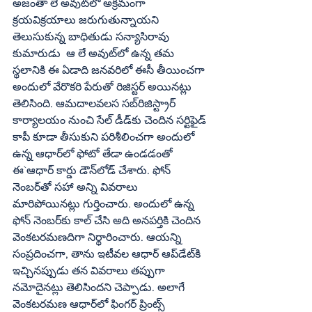
అజంతా లే అవుట్‌లో అక్రమంగా 
క్రయవిక్రయాలు జరుగుతున్నాయని 
తెలుసుకున్న బాధితుడు సన్యాసిరావు 
కుమారుడు  ఆ లే అవుట్‌లో ఉన్న తమ 
స్థలానికి ఈ ఏడాది జనవరిలో ఈసీ తీయించగా 
అందులో వేరొకరి పేరుతో రిజిస్టర్‌ అయినట్లు 
తెలిసింది. ఆమదాలవలస సబ్‌రిజిస్ట్రార్‌ 
కార్యాలయం నుంచి సేల్‌ డీడ్‌కు చెందిన సర్టిఫైడ్‌ 
కాపీ కూడా తీసుకుని పరిశీలించగా అందులో 
ఉన్న ఆధార్‌లో ఫోటో తేడా ఉండడంతో 
ఈ`ఆధార్‌ కార్డు డౌన్‌లోడ్‌ చేశారు. ఫోన్‌ 
నెంబర్‌తో సహా అన్ని వివరాలు 
మారిపోయినట్లు గుర్తించారు. అందులో ఉన్న  
ఫోన్‌ నెంబర్‌కు కాల్‌ చేసి అది అనపర్తికి చెందిన 
వెంకటరమణదిగా నిర్థారించారు. ఆయన్ని 
సంప్రదించగా, తాను ఇటీవల ఆధార్‌ ఆప్‌డేట్‌కి 
ఇచ్చినప్పుడు తన వివరాలు తప్పుగా 
నమోదైనట్లు తెలిసిందని చెప్పాడు. అలాగే 
వెంకటరమణ ఆధార్‌లో ఫింగర్‌ ప్రింట్స్‌ 