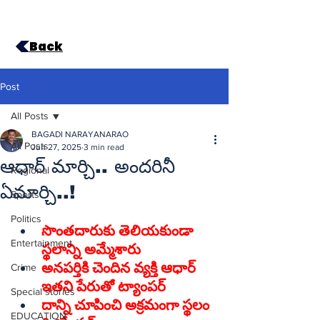
Back
Post
All Posts
BAGADI NARAYANARAO
All Posts
Jun 27, 2025
3 min read
ఆధార్‌ మార్చి.. అందరినీ
Regional
ఏమార్చి..!
Sports
Politics
సొంతదారుకు తెలియకుండా 
Entertainment
స్థలాన్ని అమ్మేశారు
అనపర్తికి చెందిన వ్యక్తి ఆధార్‌ 
Crime
ఇతని పేరుతో ట్యాంపర్‌ 
Special stories
దాన్ని చూపించి అక్రమంగా స్థలం 
EDUCATION