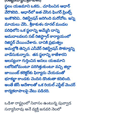
(సత్యంన్యూస్‌,శ్రీకాకుళం)
స్థలం యజమాని ఒకరు.. చూపించిన ఆధార్‌ 
వేరొకరిది.. ఆధార్‌లో జత చేసిన ఫింగర్‌ ప్రింట్స్‌ 
ఇంకొకరివి.. రిజిస్ట్రేషన్‌ జరిగింది మరోచోట. ఇన్ని 
మాయలు చేసి.. శ్రీకాకుళం రూరల్‌ మండల 
పరిధిలోని ఒక స్థలాన్ని అమ్మేసి దాన్ని 
ఆమదాలవలస సబ్‌ రిజిస్ట్రార్‌ కార్యాయంలో 
రిజిస్టర్‌ చేయించేశారు. దానికి ప్రభుత్వం 
అమల్లోకి తెచ్చిన ఎనీవేర్‌ రిజిస్ట్రేషన్‌ సౌకర్యాన్ని 
వాడేసుకున్నారు.  తన స్థలాన్ని కాజేశారని 
ఆలస్యంగా గుర్తించిన అసలు యజమాని 
లబోదిబోమంటూ పరిగెత్తుకుంటూ వచ్చి జిల్లా 
జాయింట్‌ కలెక్టర్‌కు ఫిర్యాదు చేయడంతో 
భూకబ్జా కాండకు చెందిన డొంకంతా కదిలింది. 
అంతే జేసీ ఆదేశాలతో ఒక రియల్‌ ఎస్టేట్‌ వెంచర్‌ 
కార్యకలాపాలపై వేటు పడిరది. 
ఒడిశా రాష్ట్రంలో నివాసం ఉంటున్న పువ్వాడ 
సన్యాసిరావు అనే వ్యక్తి జనవరి నెలలో 