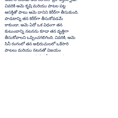
చివరికి ఆమె కృషి మరియు పాటల పట్ల 
ఆసక్తితో పాటు ఆమె దానిని కెరీర్‌గా తీసుకుంది. 
పాడటాన్ని తన కెరీర్‌గా తీసుకోవడమే 
కాకుండా, ఆమె ఏదో ఒక విధంగా తన 
కుటుంబాన్ని నటనను కూడా తన వృత్తిగా 
తీసుకోవాలని ఒప్పించగలిగింది. చివరికి, ఆమె 
సినీ రంగంలో తన అభిరుచులలో ఒకేసారి 
పాటలు మరియు నటనతో విజయం 
సాధించింది. ఆమె తండ్రి ఎస్పీ సాంబమూర్తి, 
ఆయన హరి కథకు ప్రసిద్ధి చెందిన వ్యక్తి. ఆమె 
అన్నయ్య ఎస్పీ బాలసుబ్రమణియన్‌ భారతీయ 
సినీ పరిశ్రమ అంతటా ప్రసిద్ధి చెందిన మరియు 
గొప్ప నేపథ్య గాయకుడుబీ ఆయన 
మలయాళం, తమిళం, తెలుగు, కన్నడ వంటి 
దక్షిణ భారత భాషలలో అనేక పాటలు పాడారు 
మరియు హిందీ (బాలీవుడ్‌)లో కూడా అనేక 
పాటలు పాడారు. ఆమె ఎస్పీబీ రక్త 
సంబంధీకురాలిగా నిరూపించుకుంది, ఆమె 