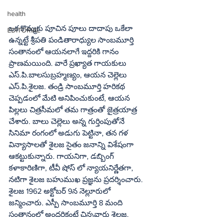
health
ఒక కొమ్మకు పూచిన పూలు దాదాపు ఒకేలా 
EDITORIAL
ఉన్నట్టే శ్రీపతి పండితారాధ్యుల సాంబమూర్తి 
సంతానంలో ఆయనలాగే ఇద్దరికి గానం 
ప్రాణమయింది. వారే ప్రఖ్యాత గాయకులు 
ఎస్‌.పి.బాలసుబ్రహ్మణ్యం, ఆయన చెల్లెలు 
ఎస్‌.పి.శైలజ. తండ్రి సాంబమూర్తి హరికథ 
చెప్పడంలో మేటి అనిపించుకుంటే, ఆయన 
పిల్లలు చిత్రసీమలో తమ గాత్రంతో జైత్రయాత్ర 
చేశారు. బాలు చెల్లెలు అన్న గుర్తింపుతోనే 
సినిమా రంగంలో అడుగు పెట్టినా, తన గళ 
విన్యాసాలతో శైలజ సైతం జనాన్ని విశేషంగా 
ఆకట్టుకున్నారు. గాయనిగా, డబ్బింగ్‌ 
కళాకారిణిగా, టీవీ షోస్‌ లో న్యాయనిర్ణేతగా, 
నటిగా శైలజ బహుముఖ ప్రజ్ఞను ప్రదర్శించారు.
శైలజ 1962 అక్టోబర్‌ 9న నెల్లూరులో 
జన్మించారు. ఎస్పీ సాంబమూర్తి 8 మంది 
సంతానంలో అందరికంటే చిన్నవారు శైలజ. 