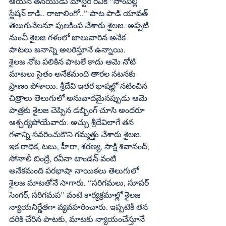
ఆయన తనయుడు మాస్టర్‌ రవికి ‘‘నాంపల్లి 
స్టేషన్‌ కాడి.. రాజాలింగో..’’ పాట పాడి యావత్‌ 
తెలుగునేలనూ పులకింప చేశారు శైలజ. అప్పటి 
నుంచీ శైలజ గళంలో జాలువారిన అనేక 
పాటలు జనాన్ని అలరిస్తూనే ఉన్నాయి.
శైలజ నోట పలికిన పాటలే కాదు ఆమె నోటి 
మాటలు సైతం అనేకమంది తారల నటనకు 
ప్రాణం పోశాయి. శ్రీదేవి ఇతర భాషల్లో నటించిన 
చిత్రాలు తెలుగులో అనువాదమైనప్పుడు ఆమె 
పాత్రకు శైలజ చెప్పిన డబ్బింగ్‌ చూసి అందరూ 
ఆశ్చర్యపోయేవారు. అచ్చు శ్రీదేవిలాగే తన 
గళాన్ని సవరించుకొని గమ్మత్తు చేశారు శైలజ. 
ఇక రాధిక, టబు, హీరా, శరణ్య, సాక్షి శివానంద్‌, 
సోనాలీ బింద్రే, రవీనా టాండన్‌ వంటి 
అనేకమంది పరభాషా నాయికలు తెలుగులో 
శైలజ మాటతోనే సాగారు. ‘‘సరిగమలు, సూపర్‌ 
సింగర్‌, సరిగమప’’ వంటి కార్యక్రమాల్లో శైలజ 
న్యాయనిర్ణేతగా వ్యవహరించారు. ఇప్పటికీ తన 
దరికి చేరిన పాటకు, మాటకు న్యాయంచేస్తూనే 