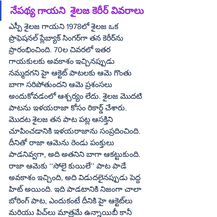
నేపథ్య గాయని  శైలజ కెరీర్‌ వివరాలు
ఎస్పీ శైలజ గాయని 1978లో శైలజ ఒక 
ప్రొఫెషనల్‌ ప్లేబ్యాక్‌ సింగర్‌గా తన కెరీర్‌ను 
ప్రారంభించింది. 70ల చివరలో ఇతర 
గాయకులకు అవకాశం ఇచ్చినప్పుడు 
నమ్మదగని హై ఆక్టెట్‌ పాటలకు ఆమె గొంతు 
బాగా సరిపోతుందని ఆమె ప్రశంసలు 
అందుకోవడంలో ఆశ్చర్యం లేదు. శైలజ మొదటి 
పాటను ఇళయరాజా కోసం రికార్డ్‌ చేశారు. 
మొదట శైలజ తన పాట పట్ల ఆసక్తిని 
చూపించడానికి ఇళయరాజాను సంప్రదించింది. 
దీనితో రాజా ఆమెను రెండు పంక్తులు 
పాడనివ్వగా, అది అతనిని బాగా ఆకట్టుకుంది. 
రాజా ఆమెకు ‘‘సోలై కుయిలే’’ పాట పాడే 
అవకాశం ఇచ్చింది, అది విడుదలైనప్పుడు పెద్ద 
హిట్‌ అయింది. ఇది పాడటానికి నిజంగా చాలా 
బోరింగ్‌ పాట, ఎందుకంటే దీనికి హై ఆక్టెట్‌లు 
మరియు పిచ్‌లు మాత్రమే ఉన్నాయిబీ కానీ 