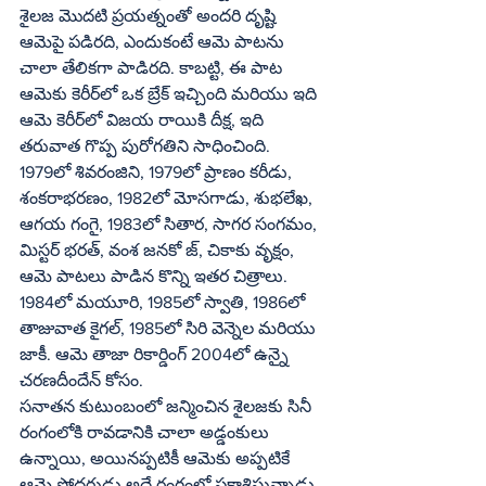
శైలజ మొదటి ప్రయత్నంతో అందరి దృష్టి 
ఆమెపై పడిరది, ఎందుకంటే ఆమె పాటను 
చాలా తేలికగా పాడిరది. కాబట్టి, ఈ పాట 
ఆమెకు కెరీర్‌లో ఒక బ్రేక్‌ ఇచ్చింది మరియు ఇది 
ఆమె కెరీర్‌లో విజయ రాయికి దీక్ష, ఇది 
తరువాత గొప్ప పురోగతిని సాధించింది. 
1979లో శివరంజిని, 1979లో ప్రాణం కరీడు, 
శంకరాభరణం, 1982లో మోసగాడు, శుభలేఖ, 
ఆగయ గంగై, 1983లో సితార, సాగర సంగమం, 
మిస్టర్‌ భరత్‌, వంశ జనకో జ్‌, చికాకు వృక్షం, 
ఆమె పాటలు పాడిన కొన్ని ఇతర చిత్రాలు. 
1984లో మయూరి, 1985లో స్వాతి, 1986లో 
తాజువాత కైగల్‌, 1985లో సిరి వెన్నెల మరియు 
జాకీ. ఆమె తాజా రికార్డింగ్‌ 2004లో ఉన్నై 
చరణదీందేన్‌ కోసం.
సనాతన కుటుంబంలో జన్మించిన శైలజకు సినీ 
రంగంలోకి రావడానికి చాలా అడ్డంకులు 
ఉన్నాయి, అయినప్పటికీ ఆమెకు అప్పటికే 
ఆమె సోదరుడు అదే రంగంలో ప్రకాశిస్తున్నాడు. 