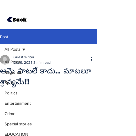
Back
Post
All Posts
Guest Writer
All Posts
Oct 9, 2025
3 min read
ఆమె పాటలే కాదు.. మాటలూ
Regional
శ్రావ్యమే!!
Sports
Politics
Entertainment
Crime
Special stories
EDUCATION