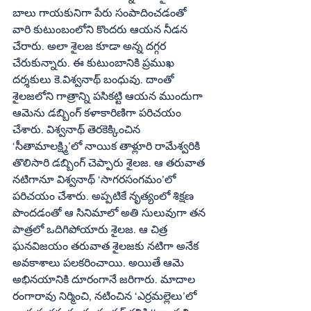
బాలు గాయకునిగా పేరు సంపాదించడంతో 
వారి కుటుంబంలోని కొందరు ఆయన నీడన 
చేరారు. అలా శైలజ కూడా అన్న దగ్గర 
చేరుకున్నారు. ఈ కుటుంబానికి ప్రముఖ 
దర్శకులు కె.విశ్వనాథ్‌ బంధువు. దాంతో 
శైలజలోని గాత్రాన్ని పసికట్టి ఆయన ముందుగా 
ఆమెను డబ్బింగ్‌ కళాకారిణిగా పరిచయం 
చేశారు. విశ్వనాథ్‌ తెరకెక్కించిన 
‘సీతామాలక్ష్మి’లో నాయిక తాళ్లూరి రామేశ్వరికి 
తొలిసారి డబ్బింగ్‌ చెప్పారు శైలజ. ఆ తరువాత 
నటిగానూ విశ్వనాథ్‌ ‘సాగరసంగమం’లో 
పరిచయం చేశారు. అప్పటికే నృత్యంలో శిక్షణ 
పొందడంతో ఆ సినిమాలో అతి సులువుగా తన 
పాత్రలో ఒదిగిపోయారు శైలజ. ఆ చిత్ర 
ఘనవిజయం తరువాత శైలజకు నటిగా అనేక 
అవకాశాలు పలకరించాయి. అయితే ఆమె 
అభినయానికి దూరంగానే జరిగారు. మాదాల 
రంగారావు నిర్మించి, నటించిన ‘ఎర్రమల్లెలు’లో 