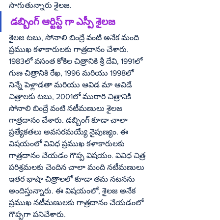
సాగుతున్నారు శైలజ.
డబ్బింగ్‌ ఆర్టిస్ట్‌ గా ఎస్పీ శైలజ
శైలజ టబు, సోనాలి బింద్రే వంటి అనేక మంది 
ప్రముఖ కళాకారులకు గాత్రదానం చేశారు. 
1983లో వసంత కోకిల చిత్రానికి శ్రీ దేవి, 1991లో 
గుణ చిత్రానికి రేఖ, 1996 మరియు 1998లో 
నిన్నే పెళ్లాడతా మరియు ఆవిడ మా ఆవిడే 
చిత్రాలకు టబు, 2001లో మురారి చిత్రానికి 
సోనాలి బింద్రే వంటి నటీమణులు శైలజ 
గాత్రదానం చేశారు. డబ్బింగ్‌ కూడా చాలా 
ప్రత్యేకతలు అవసరమయ్యే నైపుణ్యం. ఈ 
విషయంలో వివిధ ప్రముఖ కళాకారులకు 
గాత్రదానం చేయడం గొప్ప విషయం. వివిధ చిత్ర 
పరిశ్రమలకు చెందిన చాలా మంది నటీమణులు 
ఇతర భాషా చిత్రాలలో కూడా తమ నటనను 
అందిస్తున్నారు. ఈ విషయంలో, శైలజ అనేక 
ప్రముఖ నటీమణులకు గాత్రదానం చేయడంలో 
గొప్పగా పనిచేశారు.