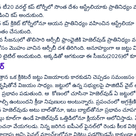
ండ్‌ను ఓడించి కప్ అందుకుంది.
ంతం చేసుకుంది. 
్ కోసం మొహం వాచిన ఆర్సీబీ దశ తిరిగింది. అనూహ్యంగా ఆ జట్టు
లి టైటిల్ అందుకుంది. అక్కడితో ఆగకుండా ఈ సీజను(2026)లో కూ
ండర్
రాన ఒక క్రికెటరే జట్టు విజయాలకు కారకుడని చెప్పడం సమంజసం క
ుతుంది. ఆ  కోణంలో చూసినా హెజెల్‌వుడ్ ఏ జట్టులో ఉన్నా విలువైన 
 ఉంటుందని క్రీడా నిపుణులు అంటున్నారు. ప్రపంచంలో అగ్రశ్రేణి ఆల్‌రౌండర
రభావం చూపగలడు. ఆర్సీబీ 
ోచిస్తాడు. ఏ బ్యాటర్‌కు ఏ 
ు. నిన్న జరిగిన ఐపీఎల్ ఫైనల్‌లో రెండు కీలక వికెట్లు పడగొట్టిన ఈ 
్‌లలోనూ వికెట్లు పడగొట్టడమే కాకుండా తమ జట్టు 