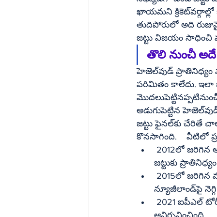
ఖాయమని క్రికెట్‌వర్గాల్లో ఒక బలమైన అభిప్రాయం ఉంది. ఆదివారం రాత్రి జరిగిన ఐపీఎల్ 19వ సీజన్ 
తుదిపోరులో అది రుజువై
జట్టు విజయం సాధించి వ
తొలి నుంచీ అద
హెజెల్‌వుడ్ ప్రాతినిధ్యం వహించిన జట్లు విజయం సాధించి టైటిల్ విజేతలుగా నిలవడం ఒకటిరెండుసార్లక 
పరిమితం కాలేదు. ఇలా జరగ
మొదలుపెట్టినప్పటినుంచీ ఇలాగే జరుగుతు
అడుగుపెట్టిన హెజెల్‌వుడ్ 2013 ఫిబ్రవరిలో టీ20 క్రికెట్‌లోకి ప్రవేశించాడు. కాగా  ఆయన సభ్యుడిగా ఉన్న 
జట్టు ఫైనల్‌కు చేరితే చాలు.. విజేతగా నిలిచే సంప్రదాయం 2012లో మొదలై నిన్నటి ఐపీఎల్ వరకు 
 2012లో జరిగిన ఆస్ట్రేలియాకు చెందిన ఛాంపియన్స్ లీగ్ టీ20 క్రికెట్ టోర్నీలో హెజెల్‌వుడ్ సిడ్నీ సిక్సర్స్ 
 2015లో జరిగిన వన్డే వరల్డ్ కప్ క్రికెట్ టోర్నీలో హెజెల్‌వుడ్ సభ్యుడిగా ఉన్న ఆస్ట్రేలియా జట్టు 
న్యూజీలా
 2021 ఐపీఎల్ టోర్నీలో చైన్నె సూపర్ కింగ్స్‌కు ప్రాతినిధ్యం వహించగా ఆ జట్లు ఫైనల్ విజేతగా 
ఆవిర్భవించింది.