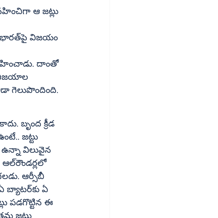
 విజయాల 
డా గెలుపొందింది.
ాదు. బృంద క్రీడ 
్లలో 