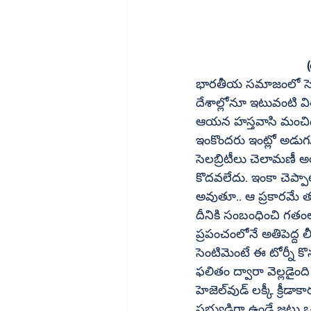
భారతీయ సమాజంలో సెంట
దేశాల్లోనూ ఇటువంటి వి
ఆయన హస్తవాసి మంచిదని 
ఇంకొందరు ఇంట్లో అడుగు
సెలబ్రిటీలు చెలామణీ అ
కొదవలేదు. ఇంకా చెప్పాల
అవుతూ.. ఆ ప్రకారమే తమ కదలికలు 
దీనికి సంబంధించి గతంల
ప్రపంచంలోనే అతిపెద్ద
సెంటిమెంటే ఈ టోర్నీ 
ఫలితం ద్వారా వెల్లడైంద
హెజెల్‌వుడ్ లక్కీ క్రీడాకారుడని, అతనిది గోల్డెన్ హ్యాండ్ అన్న విశ్వాసం క్రికెట్ ప్రపంచంలో ఉంది. ఆయన 
సభ్యుడిగా ఉండే జట్టు ఒకవేళ ఫైనల్‌కు చేరితే మాత్రం ఆ జట్టు విజే