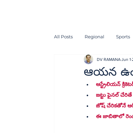
All Posts
Regional
Sports
DV RAMANA
Jun 1
health
EDITORIAL
ఆయన ఉంటే.
 జట్టు ఫైనల్ చే
 జోష్ చేరికతోనే ఆర