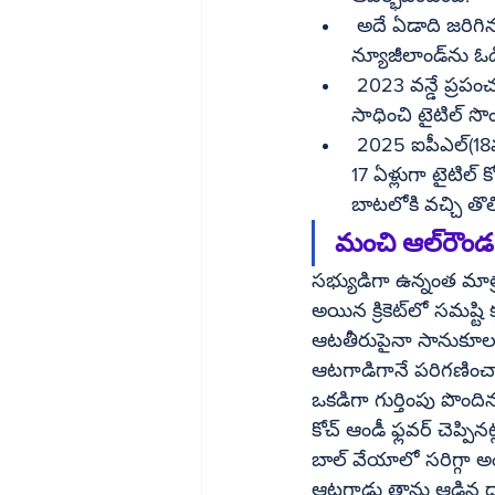
 అదే ఏడాది జరిగిన టీ20 వరల్డ్ కప్ టోర్నీలో సొంత దేశం ఆస్ట్రేలియాకు ప్రాతినిధ్యం వహించిగా ఆ జట్లు 
న్యూజీలా
 2023 వన్డే ప్రపంచ కప్ క్రికెట్ టోర్నీలోనూ ఆయన ప్రాతినిధ్యం వహించిన ఆస్ట్రేలియా భారత్‌పై విజయం 
సాధించి టైటిల్ సొ
 2025 ఐపీఎల్(18వ సీజను)లో తొలిసారి ఆర్సీబీ ఫ్రాంఛైజీకి హెజెల్‌వుడ్ ప్రాతినిధ్యం వహించాడు. దాంతో 
17 ఏళ్లుగా టైటిల
బాటలోకి వచ్చి తొ
మంచి ఆల్‌రౌ
సభ్యుడిగా ఉన్నంత మాత్
అయిన క్రికెట్‌లో సమష్టి కృషితోనే విజయం సాధ్యం. జట్టులో ఉన్న సభ్యులపై పాజిటివ్ వైబ్ ఉంటే.. జట్టు 
ఆటతీరుపైనా సానుకూల ప్రభావం పడ
ఆటగాడిగానే పరిగణించాల్సి
ఒకడిగా గుర్తింపు పొందిన హెజెల్‌వుడు అటు బాల్‌తోనూ, ఇటు బ్యాట్‌తోనూ ప్
కోచ్ ఆండీ ఫ్లవర్ చెప్పినట్లు కూల్‌గా ఉండే హెజెల్‌వుడ్ ఒత్తిడిలోనూ క్లియర్‌గా ఆల
బాల్ వేయాలో సరిగ్గా అంచనా వేయగలడ
ఆటగాడు తాను ఆడిన దాదాపు అన్ని ఫైనల్ మ్యాచ