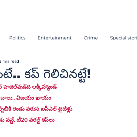
Politics
Entertainment
Crime
Special stor
2 min read
. కప్ గెలిచినట్టే!
 ఆస్ట్రేలియన్ క్రికెటర్ హెజెల్‌వుడ్‌ది లక్కీహ్యాండ్
రితే చాలు.. విజయం ఖాయం
్సీబీకి రెండు వరుస ఐపీఎల్ టైటిళ్లు
 ఈ జాబితాలో రెండు వన్డే, టీ20 వరల్డ్ కప్‌లు 