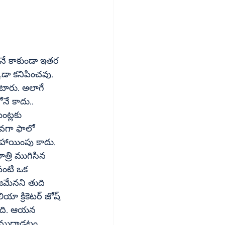
నే కాకుండా ఇతర 
కడా కనిపించవు. 
టారు. అలాగే 
నే కాదు.. 
ంట్లకు 
కువగా ఫాలో 
త్రి ముగిసిన 
వంటి ఒక 
జమేనని తుది 
యా క్రికెటర్ జోష్ 