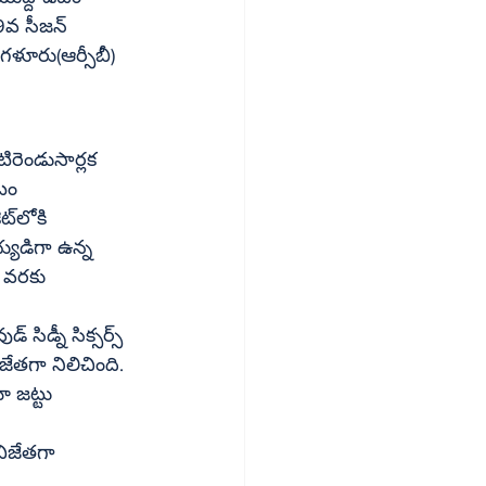
గళూరు(ఆర్సీబీ) 
 ఓడించి విజేతగా నిలిచింది.