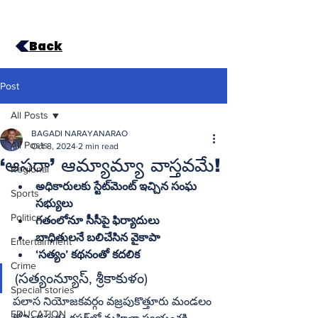
Back
Post
All Posts
BAGADI NARAYANARAO
All Posts
Oct 8, 2024
2 min read
‘ఆసరా’ ఆమ్యామ్యా వాస్తవమే!
Regional
అధికారులకు స్టేట్‌మెంట్‌ ఇచ్చిన సంఘ 
Sports
సభ్యులు
Politics
గతంలోనూ సీసీపై ఫిర్యాదులు
బాధితులనే బలిచేసిన వైకాపా
Entertainment
‘సత్యం’ కథనంతో కదలిక
Crime
(సత్యంన్యూస్‌, శ్రీకాకుళం)
Special stories
పలాస నియోజకవర్గం వజ్రపుకొత్తూరు మండలం 
EDUCATION