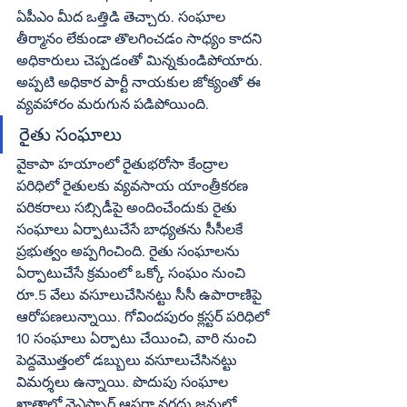
ఏపీఎం మీద ఒత్తిడి తెచ్చారు. సంఘాల 
తీర్మానం లేకుండా తొలగించడం సాధ్యం కాదని 
అధికారులు చెప్పడంతో మిన్నకుండిపోయారు. 
అప్పటి అధికార పార్టీ నాయకుల జోక్యంతో ఈ 
వ్యవహారం మరుగున పడిపోయింది.
రైతు సంఘాలు
వైకాపా హయాంలో రైతుభరోసా కేంద్రాల 
పరిధిలో రైతులకు వ్యవసాయ యాంత్రీకరణ 
పరికరాలు సబ్సిడీపై అందించేందుకు రైతు 
సంఘాలు ఏర్పాటుచేసే బాధ్యతను సీసీలకే 
ప్రభుత్వం అప్పగించింది. రైతు సంఘాలను 
ఏర్పాటుచేసే క్రమంలో ఒక్కో సంఘం నుంచి 
రూ.5 వేలు వసూలుచేసినట్టు సీసీ ఉపారాణిపై 
ఆరోపణలున్నాయి. గోవిందపురం క్లస్టర్‌ పరిధిలో 
10 సంఘాలు ఏర్పాటు చేయించి, వారి నుంచి 
పెద్దమొత్తంలో డబ్బులు వసూలుచేసినట్టు 
విమర్శలు ఉన్నాయి. పొదుపు సంఘాల 
ఖాతాల్లో వైఎస్సార్‌ ఆసరా నగదు జమలో 