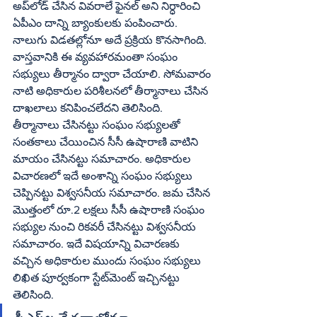
అప్‌లోడ్‌ చేసిన వివరాలే ఫైనల్‌ అని నిర్ధారించి 
ఏపీఎం దాన్ని బ్యాంకులకు పంపించారు. 
నాలుగు విడతల్లోనూ అదే ప్రక్రియ కొనసాగింది. 
వాస్తవానికి ఈ వ్యవహారమంతా సంఘం 
సభ్యులు తీర్మానం ద్వారా చేయాలి. సోమవారం 
నాటి అధికారుల పరిశీలనలో తీర్మానాలు చేసిన 
దాఖలాలు కనిపించలేదని తెలిసింది. 
తీర్మానాలు చేసినట్టు సంఘం సభ్యులతో 
సంతకాలు చేయించిన సీసీ ఉషారాణి వాటిని 
మాయం చేసినట్టు సమాచారం. అధికారుల 
విచారణలో ఇదే అంశాన్ని సంఘం సభ్యులు 
చెప్పినట్టు విశ్వసనీయ సమాచారం. జమ చేసిన 
మొత్తంలో రూ.2 లక్షలు సీసీ ఉషారాణి సంఘం 
సభ్యుల నుంచి రికవరీ చేసినట్టు విశ్వసనీయ 
సమాచారం. ఇదే విషయాన్ని విచారణకు 
వచ్చిన అధికారుల ముందు సంఘం సభ్యులు 
లిఖిత పూర్వకంగా స్టేట్‌మెంట్‌ ఇచ్చినట్టు 
తెలిసింది.