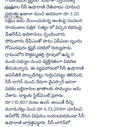
గోవిందపురం క్లస్టర్‌లో మహిళా స్వయంశక్తి 
సంఘాల సీసీ ఉషారాణి చేతివాటం చూపించి 
health
ప్రభుత్వ ఖజానా నుంచి అదనంగా రూ.3.20 
EDITORIAL
లక్షలు జమ చేయించుకున్న అంశంపై సంచలన 
సాయంకాల పత్రిక ‘సత్యం’లో వచ్చిన కథనంపై 
డీఆర్‌డీఏ అధికారులు స్పందించారు. 
సోమవారం డీపీఎంతో పాటు ఏపీఎంల బృందం 
గోవిందపురం క్లష్టర్‌ పరిధిలో రెయ్యపాడు 
గ్రామంలోని కొత్తమ్మతల్లి గ్రూపులో ఉన్న 11 
మంది సభ్యుల నుంచి వ్యక్తిగతంగా వివరణ 
తీసుకున్నారు. ఈ వ్యవహారంలో సీసీ ఉషారాణి 
అవినీతికి పాల్పడినట్టు గుర్తించినట్టు తెలిసింది. 
సీసీ లాగిన్‌ నుంచి నేరుగా వైఎస్సార్‌ ఆసరా 
పథకం లబ్ధిదారుల ఖాతాలకు సొమ్ములు జమ 
చేశారు. బ్యాంకు స్టేట్‌మెంట్‌ ప్రకారం 
రూ.1,10,807 రుణం ఉంది. అయితే దీన్ని 
మూడురెట్లు పెంచి రూ.4,33,209గా చూపించి 
అప్‌లోడ్‌ చేసిన విషయం బయటపడకుండా సీసీ 
ఉషారాణి జాగ్రత్తపడ్డారు. సీసీ లాగిన్‌లో 