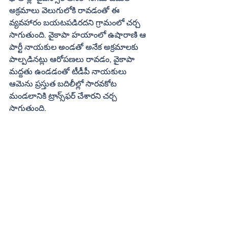
అక్రమాలు వెలుగులోకి రావడంతో ఈ 
వ్యవహారం బయటపడిరదని గ్రామంలో చర్చ 
సాగుతుంది. వైకాపా హయాంలో ఉషారాణి ఆ 
పార్టీ నాయకుల అండతో అనేక అక్రమాలకు 
పాల్పడినట్లు ఆరోపణలు రావడం, వైకాపా 
మద్దతు ఉండడంతో టీడీపీ నాయకులు 
ఆమెను ప్రస్తుత బదిలీల్లో సారవకోట 
మండలానికి ట్రాన్స్‌ఫర్‌ చేశారని చర్చ 
సాగుతుంది.