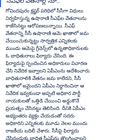
సీఎఫ్‌ల వేతనాల్లోనూ..
గోవిందపురం క్లష్టర్‌ పరిధిలో సీసీగా విధులు 
నిర్వహిస్తున్న ఉషారాణి సీఎఫ్‌ల వేతనాలను 
కాజేసినట్టు ఆరోపణలున్నాయి. సీఎఫ్‌ 
వేతనాన్ని సీసీ ఉషారాణి ఆమె ఖాతాలో జమ 
చేయించుకున్నట్టు సార్వత్రిక ఎన్నికలకు 
ముందు ఆమెపై గ్రీవెన్స్‌లో ఉన్నతాధికారులకు 
ఓ బాధితురాలు ఫిర్యాదు చేసింది. ఈ 
ఫిర్యాదుపై స్పందించిన అధికారులు విచారణ 
చేసి నివేదిక ఇవ్వాలని ఏపీఎంను ఆదేశించారు. 
బాధితురాలికి వేతనం జమ కాలేదని, సీసీ 
ఖాతాలో జమైందని ఏపీఎం నిర్ధారించినా ఆ 
నివేదిక ఇవ్వకుండా అప్పటి అధికార పార్టీ 
నాయకులతో ఒత్తిడి చేయించి అడ్డుకొనే 
ప్రయత్నం చేసినట్టు తెలిసింది. దీనికి ఏపీఎం 
అభ్యంతరం వ్యక్తం చేయడంతో సదరు 
అధికారిని ఎన్నికలకు మూడు నెలల ముందు 
రాజకీయ బదిలీ చేశారు. సీసీపై ఫిర్యాదు 
చేసినందుకు బాధిత సీఎఫ్‌ను తొలగించాలని 