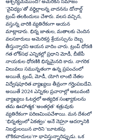
ఆశ్చర్యమేముంది? అమెరికన్‌ సమాజం 
‘వైవిధ్యం’తో వర్థిల్లాలన్న వాదనను డోనాల్డ్‌ 
ట్రంప్‌ తలకిందులు చేశారు. వలస వచ్చిన, 
వస్తున్న వారికి వ్యతిరేకంగా ఆయన 
మాట్లాడారు. భిన్న జాతుల, మతాలకు చెందిన 
వలసకారులు అమెరికన్ల శ్రేయస్సును దెబ్బ 
తీస్తున్నారని ఆయన వాదిం చారు. ట్రంప్‌ ధోరణి 
గత లోక్‌సభ ఎన్నికల్లో ప్రధాని మోడీ, బీజేపీ 
నాయకుల ధోరణికి భిన్నమైనది కాదు. నాగరిక 
విలువలు సమున్నతంగా ఉన్న ప్రపంచంలో 
అయితే, ట్రంప్‌, మోడీ, యోగి లాంటి నేతల 
విద్వేషపూరిత వ్యాఖ్యలు తీవ్రంగా గర్హింపబడేవి. 
అయితే 2024 ఎన్నికల ప్రచారాల్లో అటువంటి 
వ్యాఖ్యలు ఓటర్లలో అత్యధిక సంఖ్యాకులను 
తమ ఊహాత్మక ‘అంతర్గత’ శత్రువుకు 
వ్యతిరేకంగా పరిణమింపచేశాయి. మన దేశంలో 
‘భిన్నత్వంలో ఏకత్వం’ అనే నెహ్రూ ఆదర్శానికి 
నిబద్ధులయిన వారిని ‘బూటకపు 
లౌకికవాదులు’గా భావిస్తున్నారిప్పుడు. ఒక 