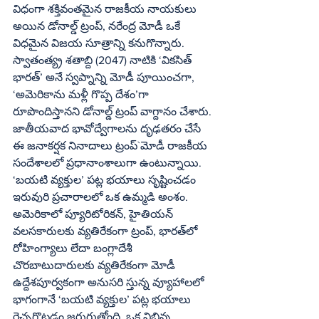
విధంగా శక్తివంతమైన రాజకీయ నాయకులు 
అయిన డోనాల్డ్‌ ట్రంప్‌, నరేంద్ర మోడీ ఒకే 
విధమైన విజయ సూత్రాన్ని కనుగొన్నారు. 
స్వాతంత్య్ర శతాబ్ది (2047) నాటికి ‘వికసిత్‌ 
భారత్‌’ అనే స్వప్నాన్ని మోడీ పూయించగా, 
‘అమెరికాను మళ్లీ గొప్ప దేశం’గా 
రూపొందిస్తానని డోనాల్డ్‌ ట్రంప్‌ వాగ్దానం చేశారు. 
జాతీయవాద భావోద్వేగాలను దృఢతరం చేసే 
ఈ జనాకర్షక నినాదాలు ట్రంప్‌`మోడీ రాజకీయ 
సందేశాలలో ప్రధానాంశాలుగా ఉంటున్నాయి. 
‘బయటి వ్యక్తుల’ పట్ల భయాలు సృష్టించడం 
ఇరువురి ప్రచారాలలో ఒక ఉమ్మడి అంశం. 
అమెరికాలో ప్యూరిటోరికన్‌, హైతియన్‌ 
వలసకారులకు వ్యతిరేకంగా ట్రంప్‌, భారత్‌లో 
రోహింగ్యాలు లేదా బంగ్లాదేశీ 
చొరబాటుదారులకు వ్యతిరేకంగా మోడీ 
ఉద్దేశపూర్వకంగా అనుసరి స్తున్న వ్యూహాలలో 
భాగంగానే ‘బయటి వ్యక్తుల’ పట్ల భయాలు 
రెచ్చగొట్టడం జరుగుతోంది. ఒక విభిన్న 