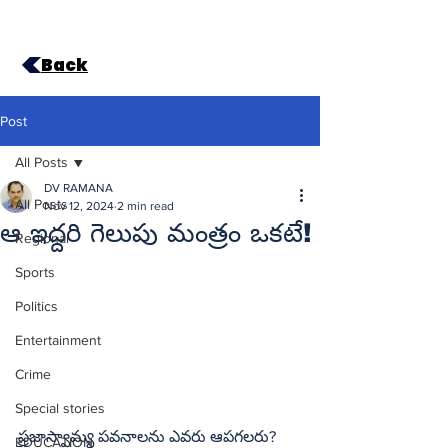
Back
Post
All Posts
DV RAMANA
All Posts
Nov 12, 2024
2 min read
ఆ ఇద్దరి గెలుపు మంత్రం ఒకటే!
Regional
Sports
Politics
Entertainment
Crime
Special stories
ప్రజాస్వామ్య పవనాలను ఎవరు ఆపగలరు? 
EDUCATION