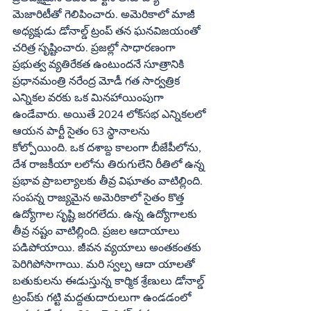
మెజారిటీతో గెలిపించారు. అమెరికాలో మాజీ 
అధ్యక్షుడు డోనాల్డ్‌ ట్రంప్‌ తన ఘనవిజయంతో 
చరిత్ర సృష్టించారు. ప్రజల్లో సాధారణంగా 
ప్రభుత్వ వ్యతిరేకత ఉంటుందనే సూత్రానికి 
ప్రధానమంత్రి నరేంద్ర మోడీ గత సార్వత్రిక 
ఎన్నికల వరకు ఒక మినహాయింపుగా 
ఉండేవారు. అయితే 2024 లోక్‌సభ ఎన్నికలలో 
ఆయన పార్టీ సైతం 63 స్థానాలను 
కోల్పోయింది. ఒక దశాబ్ద కాలంగా బీజేపీలోను, 
దేశ రాజకీయా లలోను తిరుగులేని రీతిలో ఉన్న 
ప్రభావ ప్రాబల్యాలకు తీవ్ర విఘాతం వాటిల్లింది. 
సంపన్న రాజ్యమైన అమెరికాలో సైతం కొత్త 
ఉద్యోగాల సృష్టి జరగలేదు. ఉన్న ఉద్యోగాలకు 
తీవ్ర నష్టం వాటిల్లింది. ప్రజల ఆదాయాలు 
పడిపోయాయి. జీవన వ్యయాలు అంతకంతకు 
పెరిగిపోసాగాయి. మరి స్వల్ప ఆదా యాలతో 
బతుకులను ఈడుస్తున్న కార్మిక శ్రేణులు డోనాల్డ్‌ 
ట్రంప్‌కు గట్టి మద్దతుదారులుగా ఉండడంలో 