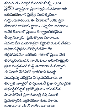
మరి రెండు నెలల్లో ముగియనున్న 2024 
health
ప్రపంచ వ్యాప్తంగా ప్రజాస్వామిక సమాజాలకు 
ఒక మరపురాని ప్రత్యేక సంవత్సరంగా 
EDITORIAL
గుర్తుండిపోతుంది. ఈ ఏడాదిలో 60కు పైగా 
దేశాలలో జాతీయ స్థాయి ఎన్నికలు జరిగాయి. 
అనేక దేశాలలో ప్రజలు దిగ్భ్రాంతికరమైన 
తీర్పునిచ్చారు. ప్రభుత్వాలు మారాయి. 
ఎదురులేని మొనగాళ్లలా వ్యవహరించిన నేతలు 
అధికార వైభవం కోల్పోవడమో లేక 
తగ్గిపోవడమో జరిగింది. గతంలో ప్రజల చేత 
తిరస్కరించబడిన నాయకులు అనూహ్యమైన 
ప్రజా మద్దతుతో మళ్లీ అధికారానికి వచ్చారు. 
ఈ ఏడాది వేసవిలో భారతీయ ఓటర్లు 
నడుస్తున్న చరిత్రను విస్మయపరిచారు. ఆ 
తర్వాత జూలైలో పార్లమెంటరీ ప్రజాస్వామ్యానికి 
పథనిర్దేశకులైన బ్రిటిష్‌ ప్రజలు యువనేత, 
సాహసోపేత ప్రధానమంత్రి రిషి సునాక్‌ 
ప్రభుత్వానికి వ్యతిరేకంగా ఓటువేశారు. 
ప్రతిపక్షమైన లేబర్‌ పార్టీని అనూహ్య 