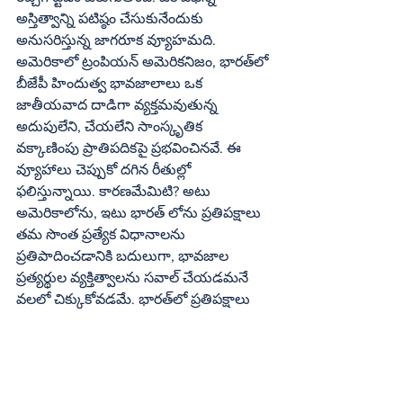
అస్తిత్వాన్ని పటిష్ఠం చేసుకునేందుకు 
అనుసరిస్తున్న జాగరూక వ్యూహమది. 
అమెరికాలో ట్రంపియన్‌ అమెరికనిజం, భారత్‌లో 
బీజేపీ హిందుత్వ భావజాలాలు ఒక 
జాతీయవాద దాడిగా వ్యక్తమవుతున్న 
అదుపులేని, చేయలేని సాంస్కృతిక 
వక్కాణింపు ప్రాతిపదికపై ప్రభవించినవే. ఈ 
వ్యూహాలు చెప్పుకో దగిన రీతుల్లో 
ఫలిస్తున్నాయి. కారణమేమిటి? అటు 
అమెరికాలోను, ఇటు భారత్‌ లోను ప్రతిపక్షాలు 
తమ సొంత ప్రత్యేక విధానాలను 
ప్రతిపాదించడానికి బదులుగా, భావజాల 
ప్రత్యర్థుల వ్యక్తిత్వాలను సవాల్‌ చేయడమనే 
వలలో చిక్కుకోవడమే. భారత్‌లో ప్రతిపక్షాలు 
ఎంతకూ మోడీని విమర్శించడానికే 
పరిమితమవుతున్నాయి. అలాగే అమెరికాలో 
డెమొక్రాట్లు అమెరికా భవిష్యత్తు విషయమై ఒక 
సుసం బంధ దార్శనికతతో ఓటర్లను కొత్త 