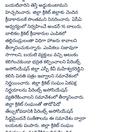
బయటివారిని తెస్తే అడ్డుకుంటామని 
హెచ్చరించారు. జిల్లా క్రికెట్ జిల్లాకు చెందిన 
క్రీడాకారులకే సొంతమని నినదించారు. ఏసీఏ 
ఆధ్వర్యంలో నిర్వహించే అండర్-16 బాలురు, 
బాలికల క్రికెట్ క్రీడాకారుల ఎంపికలో 
తల్లిదండ్రులంతా విధిగా హాజరు కావాలని 
తీర్మానించుకున్నారు. ఎంపికలు సజావుగా 
సాగాలని, బయటి వ్యక్తులు వచ్చి ఆటంకం 
కలిగించకుండా భద్రత కల్పించాలని పేరెంట్స్ 
అసోసియేషన్ జిల్లా ఎస్పీ కేవీ మహేశ్వరరెడ్డిని 
కలిసి వినతి పత్రం ఇవ్వాలని సమావేశంలో 
నిర్ణయించారు. జిల్లా క్రికెట్ సంఘం ఏకపక్ష 
నిర్ణయాలను పేరెంట్స్ అసోసియేషన్ 
వ్యతిరేకించాలని సమావేశంలో తీర్మానించారు. 
జిల్లా క్రికెట్ సంఘంతో తాడోపేడో 
తేల్చుకోవడానికి పేరెంట్స్ అసోసియేషన్ 
సిద్ధమైందనే సంకేతాలను ఈ సమావేశం ద్వారా 
బయటకు పంపారు. జిల్లా క్రికెట్ సంఘం 