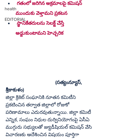
 గతంలో జరిగిన అక్రమాలపై కమిషన్ 
health
ముందుకు వెళ్తామని ప్రకటన
EDITORIAL
 స్థానికేతరులను సెలక్ట్ చేస్తే 
అడ్డుకుంటామని హెచ్చరిక
(సత్యంన్యూస్, 
శ్రీకాకుళం)
జిల్లా క్రికెట్ సంఘానికి నూతన కమిటీని 
ప్రకటించిన తర్వాత జిల్లాలో రోజుకో 
పరిణామాలు ఎదురవుతున్నాయి. జిల్లా కమిటీ 
ఎన్నిక, సంఘం నిధుల దుర్వినియోగంపై ఏసీఏ 
ముగ్గురు సభ్యులతో జ్యుడీషియల్ కమిషన్ వేసి 
విచారణకు ఆదేశించిన విషయం పూర్తిగా 