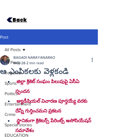
Back
Post
All Posts
BAGADI NARAYANARAO
All Posts
May 28
2 min read
ఆ ఎంపికలకు వెళ్లకండి
Regional
 జిల్లా క్రికెట్ సంఘం పిలుపుపై ఏసీఏ 
Sports
స్పందన
Politics
 జ్యుడీషియల్ విచారణ పూర్తయ్యే వరకు 
Entertainment
దేన్నీ గుర్తించమని ప్రకటన
Crime
 స్థానికంగా క్రికెటర్స్ పేరెంట్స్ అసోసియేషన్ 
Special stories
సమావేశం
EDUCATION