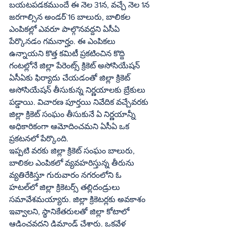
బయటపడకముందే ఈ నెల 31న, వచ్చే నెల 1న 
జరగాల్సిన అండర్`16 బాలురు, బాలికల 
ఎంపికల్లో ఎవరూ పాల్గొనవద్దని ఏసీఏ 
పేర్కొనడం గమనార్హం. ఈ ఎంపికలు 
ఉన్నాయని కొత్త కమిటీ ప్రకటించిన కొద్ది 
గంటల్లోనే జిల్లా పేరెంట్స్ క్రికెట్ అసోసియేషన్ 
ఏసీఏకు ఫిర్యాదు చేయడంతో జిల్లా క్రికెట్ 
అసోసియేషన్ తీసుకున్న నిర్ణయాలకు బ్రేకులు 
పడ్డాయి. విచారణ పూర్తయి నివేదిక వచ్చేవరకు 
జిల్లా క్రికెట్ సంఘం తీసుకునే ఏ నిర్ణయాన్నీ 
అధికారికంగా ఆమోదించమని ఏసీఏ ఒక 
ప్రకటనలో పేర్కొంది. 
ఇప్పటి వరకు జిల్లా క్రికెట్ సంఘం బాలురు, 
బాలికల ఎంపికలో వ్యవహరిస్తున్న తీరును 
వ్యతిరేకిస్తూ గురువారం నగరంలోని ఓ 
హటల్‌లో జిల్లా క్రికెటర్స్ తల్లిదండ్రులు 
సమావేశమయ్యారు. జిల్లా క్రికెటర్లకు అవకాశం 
ఇవ్వాలని, స్థానికేతరులతో జిల్లా కోటాలో 
ఆడించవద్దని డిమాండ్ చేశారు. ఒకవేళ 