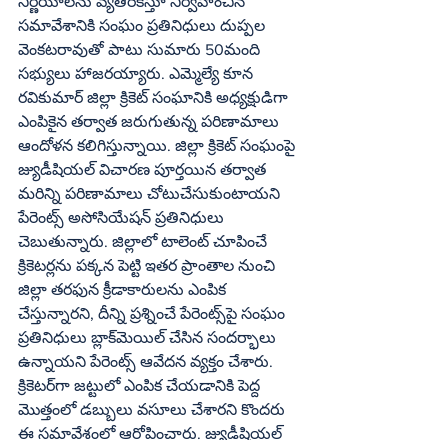
నిర్ణయాలను వ్యతిరేకిస్తూ నిర్వహించిన 
సమావేశానికి సంఘం ప్రతినిధులు దుప్పల 
వెంకటరావుతో పాటు సుమారు 50మంది 
సభ్యులు హాజరయ్యారు. ఎమ్మెల్యే కూన 
రవికుమార్ జిల్లా క్రికెట్ సంఘానికి అధ్యక్షుడిగా 
ఎంపికైన తర్వాత జరుగుతున్న పరిణామాలు 
ఆందోళన కలిగిస్తున్నాయి. జిల్లా క్రికెట్ సంఘంపై 
జ్యుడీషియల్ విచారణ పూర్తయిన తర్వాత 
మరిన్ని పరిణామాలు చోటుచేసుకుంటాయని 
పేరెంట్స్ అసోసియేషన్ ప్రతినిధులు 
చెబుతున్నారు. జిల్లాలో టాలెంట్ చూపించే 
క్రికెటర్లను పక్కన పెట్టి ఇతర ప్రాంతాల నుంచి 
జిల్లా తరఫున క్రీడాకారులను ఎంపిక 
చేస్తున్నారని, దీన్ని ప్రశ్నించే పేరెంట్స్‌పై సంఘం 
ప్రతినిధులు బ్లాక్‌మెయిల్ చేసిన సందర్భాలు 
ఉన్నాయని పేరెంట్స్ ఆవేదన వ్యక్తం చేశారు. 
క్రికెటర్‌గా జట్టులో ఎంపిక చేయడానికి పెద్ద 
మొత్తంలో డబ్బులు వసూలు చేశారని కొందరు 
ఈ సమావేశంలో ఆరోపించారు. జ్యుడీషియల్ 