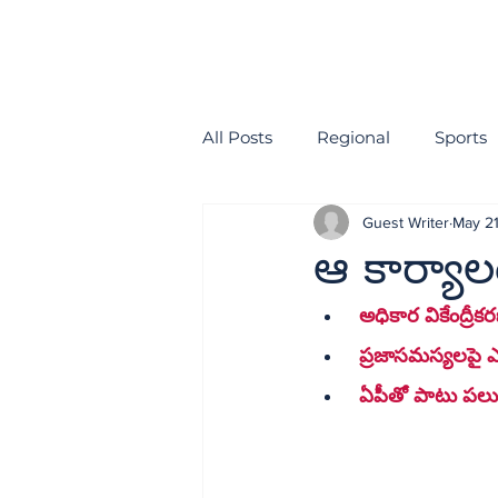
All Posts
Regional
Sports
Guest Writer
May 2
health
EDITORIAL
ఆ కార్యాల
 అధికార వికేంద్రీక
 ప్రజాసమస్యలపై ఎ
 ఏపీతో పాటు పలు రా