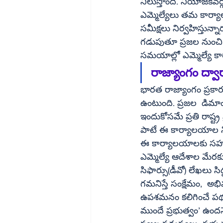
నిలుస్తోంది. నియోజకవర్
ఎమ్మెల్యేలు తమ కార్యా
సమీక్షలు నిర్వహిస్తు
గడుపుతూ ప్రజల నుంచి 
రాజ్యాంగం ద్వా
భారత రాజ్యాంగం ప్రకా
ఉంటుంది. ప్రజల  డిమాం
ఇందుకోసమే ప్రతి రాష్ట
పాటే ఈ కార్యాలయాల నిర
ఈ కార్యాలయాలకు సహాయక
ఎమ్మెల్యే ఆదేశాల మేరకు
సిఫార్సు(డీవో) లేఖలు సి
గమనిస్తే సంక్షేమం,  అభి
ఉపశమనం కలిగించే పథకా
ముందే ప్రభుత్వం’ ఉందన