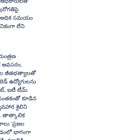
సు అధికారులతో 
ురోగతిపై 
ోనే అధిక సమయం 
ికంగా లేని 
ియంత్రణ 
ిక అవసరం. 
యేల జీతభత్యాలతో 
టెడ్ ఉద్యోగులను 
్, ఐటీ టీమ్ 
యే సంతకంతో కూడిన 
యవహార శైలిని 
. తాత్కాలిక 
ాలు ‘ప్రజల 
్చడంలో భాగంగా 