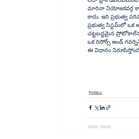
మారినా నియోజకవర్గ కార
కాదు, ఇది ప్రభుత్వ పరి
ప్రభుత్వ సిస్టమ్‌లో ఒక అప్లికేషన్ లేదా ఫైల్ ఎలా కదులుతుందో నియోజకవర్గ కార్యాలయం కూడా అదే 
చట్టబద్ధమైన ప్రోటోకాల్‌ను అనుసరిస్తుంది. నియోజకవర్గ కార్యాలయం కేవలం ఒక రాజకీయ అడ్డాలా కాకుండా 
ఒక రిసోర్స్ అండ్ గవర్నెన్స్ సెంటర్‌లా పనిచేసినప్పుడే ప్రజాస్వామ్య వ్యవస్థ
ఈ విధానం నిరూపిస్తోంది
Politics