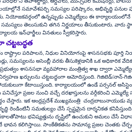
గ పరిధిలోని తహశీల్దార్లు, ఆర్డీవోలు, మున్సిపల్ కమిషనర్లు, పోలీ
లయాల్లోనే సమావేశపర్చి సమస్యల పరిష్కారం, అభివృద్ధి పనుల ప
న్నారు. నియోజకవర్గంలో ఉన్నప్పుడు ఎమ్మెల్యేలు ఈ కార్యాలయంల
సమస్యలు తెలుసుకుని తగిన నిర్ణయాలు తీసుకుంటారు. వారు స్థాన
సమయాల్లో ఎమ్మెల్యే కార్యాలయ ఇన్‌ఛార్జీలు వినతులు స్వీకరిస్తారు. 
రా చట్టబద్ధత
రం రాష్ట్రాల పరిపాలన, నిధుల వినియోగంపై శాసనసభకు పూర్తి న
డ్లు, సమస్యలను అసెంబ్లీ వరకు తీసుకెళ్లడానికి ఒక అధికారిక వేద
్ర ప్రభుత్వం శాసనసభా వ్యవహారాల మంత్రిత్వ శాఖ ద్వారా ఎమ్మెల్
్వహణ ఖర్చులను చట్టబద్ధంగా ఆమోదిస్తుంది. గెజిటెడ్/నాన్-గెజి
ులుగా కేటాయిస్తుంది. కార్యాలయంలో ఉండే పర్సనల్ అసిస్టెంట
 పనిచేస్తూ ప్రజల నుంచి వచ్చే దరఖాస్తులను వర్గీకరించి ఎమ్మెల్
ద్ధం చేస్తారు. ఇక ఆంధ్రప్రదేశ్ ముఖ్యమంత్రి  చంద్రబాబునాయుడు వ్
వృద్ధి రెండింటినీ సమతుల్యం చేసే స్పష్టమైన దార్శనికత కనిపిస్తుంది
లతోపాటు భవిష్యత్తును దృష్టిలో ఉంచుకుని అమలు చేసే విధాన
ే భావన కలిగిస్తాయి. సాంకేతికతను సామాన్య ప్రజల చెంతకు చేర