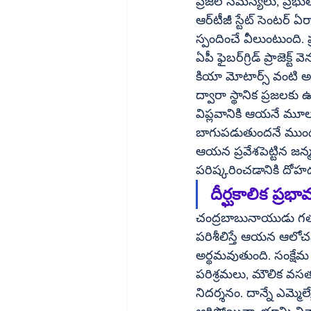
ప్రజల సమస్యలు, ప్రభుత్
ఆర్‌టీజీ స్టేట్ సెంటర్ ఏర్పాటు చేశారు. దీనివల్ల నియోజకవర్గ స్థాయి నుంచి రాష్ట్రస్థాయి వరకు తక్షణమే 
స్పందించే వీలుంటుంది. ప
ఏపీ ఫైబర్‌గ్రిడ్ ప్రాజెక్ట్ వెనుక గ్రామీణ ప్రజలను డిజిటల్ ప్రపంచంతో అనుసంధానించాలనే ముందుచూపు ఉంది. 
కియా మోటార్స్ వంటి అ
ద్వారా స్థానిక ప్రజలకు
విప్లవానికి ఆయనే మూల
బాగుపడుతుందనే ముంద
ఆయన ప్రవేశపెట్టిన జన్
పరిష్కరించడానికి దోహ
దీర్ఘకాలిక ప్రభా
చంద్రబాబునాయుడు గతంలో
పరిశీలిస్తే ఆయన ఆలోచ
అర్థమవుతుంది. సంక్షేమ
పరిశ్రమలు, మౌలిక వస
నిదర్శనం. దాన్నే ఎమ్మె