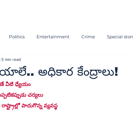
Politics
Entertainment
Crime
Special stor
1
3 min read
యాలే.. అధికార కేంద్రాలు!
రణే వీటి ధ్యేయం
ప్పటికప్పుడు చర్యలు
ష్ట్రాల్లో పాదుగొన్న వ్యవస్థ