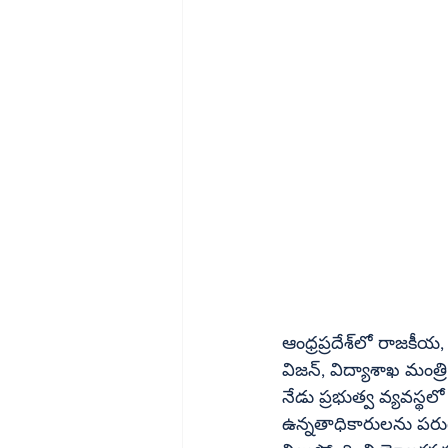
ఆంధ్రప్రదేశ్‌లో రాజకీయ, పరిపాలన సంస్కరణలు సత్ఫలితాలిస్తున్నాయి. ముఖ్యమంత్రి చంద్రబాబునాయుడు 
విజన్, విద్యాశాఖ మంత్ర
నేడు ప్రభుత్వ వ్యవస్థల
ఉన్నతాధికారులను పరు