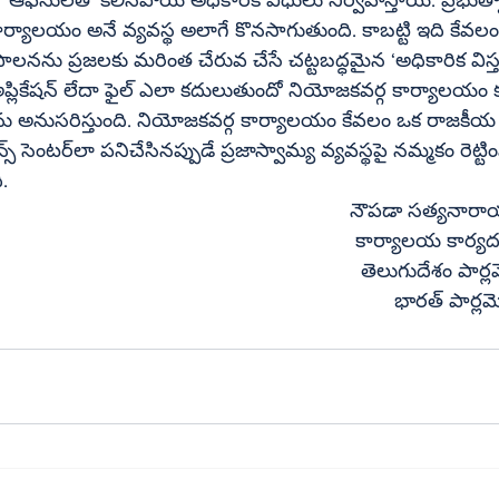
్యాలయం అనే వ్యవస్థ అలాగే కొనసాగుతుంది. కాబట్టి ఇది కేవలం ఒ
పాలనను ప్రజలకు మరింత చేరువ చేసే చట్టబద్ధమైన ‘అధికారిక విస్త
పై నమ్మకం రెట్టింపు అవుతుందని 
.
												నౌపడా సత్యన
            											 కార్యాలయ కార్య
                                                                           
                                                                 