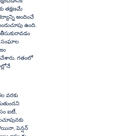
షించడానికి 
ర్యాన్ని అందించే 
 తీసుకురావడం 
ుపు సంఘాల 
జం 
ేశారు. గతంలో 
్లోనే 
ికల వరకు 
గుతుందని 
సం ఐటీ, 
దుచూపునకు 
యినా, పెన్షన్ 