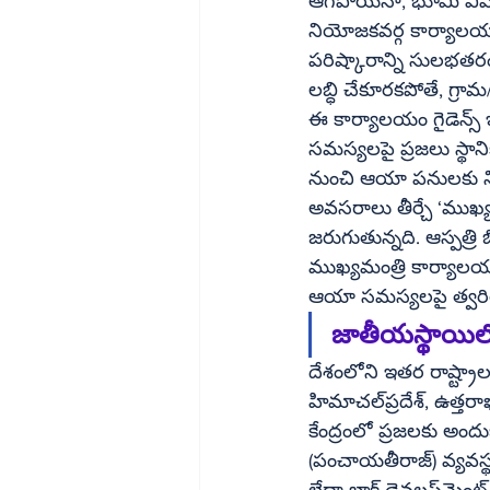
ఆగిపోయినా, భూమి వివాద
నియోజకవర్గ కార్యాలయా
పరిష్కారాన్ని సులభతరం
లబ్ధి చేకూరకపోతే, గ్రా
ఈ కార్యాలయం గైడెన్స్ ఇస్
సమస్యలపై ప్రజలు స్థాని
నుంచి ఆయా పనులకు నిధ
అవసరాలు తీర్చే ‘ముఖ్య
జరుగుతున్నది. ఆస్పత్రి బిల్
ముఖ్యమంత్రి కార్యాలయాన
ఆయా సమస్యలపై త్వరితగ
జాతీయస్థాయిల
దేశంలోని ఇతర రాష్ట్రాలతో పోలిస్తే ఆంధ్రప్రదేశ్‌లో ఈ 
హిమాచల్‌ప్రదేశ్, ఉత్తరాఖండ్ వంటి కొండ ప్రాంత రాష్ట్రాల్లో ఇక్కడ భౌగోళిక పరిస్థితుల వల్ల నియోజకవర్గ 
కేంద్రంలో ప్రజలకు అందు
(పంచాయతీరాజ్) వ్యవస్థ 
లేదా బ్లాక్ డెవలప్‌మెంట్  ఆఫీసులతో కలిసిపోయి అధికారిక విధులు నిర్వహిస్తాయి. ప్రభుత్వాలు, ఎమ్మెల్యేలు 