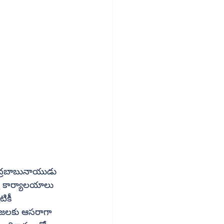
యే కార్యాలయాలు 
ికీ 
్రజలకు ఆసరాగా 