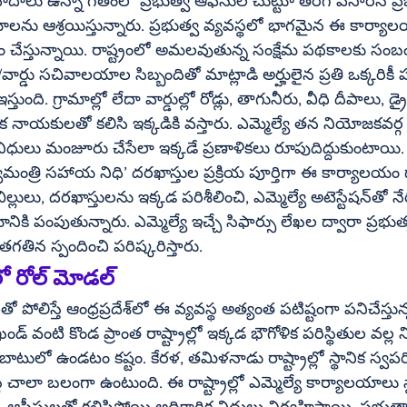
ాలు ఉన్నా గతంలో ప్రభుత్వ ఆఫీసుల చుట్టూ తిరిగి వేసారిన ప్ర
లను ఆశ్రయిస్తున్నారు. ప్రభుత్వ వ్యవస్థలో భాగమైన ఈ కార్
 చేస్తున్నాయి. రాష్ట్రంలో అమలవుతున్న సంక్షేమ పథకాలకు సంబం
మ/వార్డు సచివాలయాల సిబ్బందితో మాట్లాడి అర్హులైన ప్రతి ఒక్కరిక
తుంది. గ్రామాల్లో లేదా వార్డుల్లో రోడ్లు, తాగునీరు, వీధి దీపాలు, డ్ర
క నాయకులతో కలిసి ఇక్కడికి వస్తారు. ఎమ్మెల్యే తన నియోజకవర్గ 
ులు మంజూరు చేసేలా ఇక్కడే ప్రణాళికలు రూపుదిద్దుకుంటాయి. ప
మంత్రి సహాయ నిధి’ దరఖాస్తుల ప్రక్రియ పూర్తిగా ఈ కార్యాలయం ద
లులు, దరఖాస్తులను ఇక్కడ పరిశీలించి, ఎమ్మెల్యే అటెస్టేషన్‌తో నేరుగా 
ికి పంపుతున్నారు. ఎమ్మెల్యే ఇచ్చే సిఫార్సు లేఖల ద్వారా ప్రభు
తిన స్పందించి పరిష్కరిస్తారు.
ో రోల్ మోడల్
వ్యవస్థ అత్యంత పటిష్టంగా పనిచేస్తున్నది. అసోం, 
బాటులో ఉండటం కష్టం. కేరళ, తమిళనాడు రాష్ట్రాల్లో స్థానిక స్వ
చాలా బలంగా ఉంటుంది. ఈ రాష్ట్రాల్లో ఎమ్మెల్యే కార్యాలయాలు స్