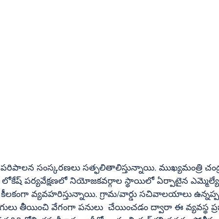
ి లోకేష్ పర్యవేక్షణలో నియోజకవర్గాల స్థాయిలో ఏర్పాటైన ఎమ్మెల్
ో కీలకంగా వ్యవహరిస్తున్నాయి. గ్రామ/వార్డు సచివాలయాలు ఉన్నప్పట
గులు తీయించి వేగంగా పనులు  చేయించడం ద్వారా ఈ వ్యవస్థ ప