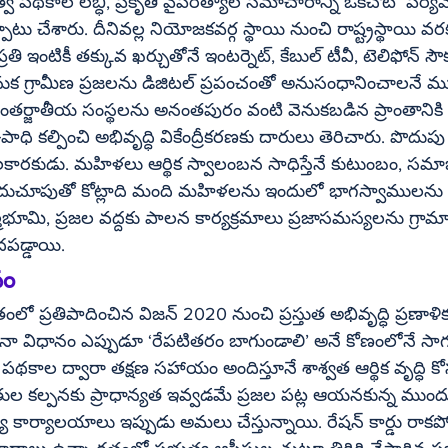
వ పథకాల లబ్ధి, ప్రకృతి వైపరీత్యాల సమాచారాన్ని ఒకేచోట  పర్యవేక్
్రతి ఇంటికీ తక్కువ ఖర్చుతోనే ఇంటర్నెట్, కేబుల్ టీవీ, టెలిఫోన్ సౌక
ంతర్జాతీయ సంస్థలను అనంతపురం వంటి వెనుకబడిన ప్రాంతానికి
 ఉపాధి కల్పించి అభివృద్ధి వికేంద్రీకరణకు దారులు తెరిచారు. పొద
కారకుడు. మహిళలు ఆర్థిక స్వాలంబన సాధిస్తేనే కుటుంబం, సమా
ుచూపుతో కోట్లాది మంది మహిళలను ఇందులో భాగస్వాములను చ
మభూమి, ప్రజల వద్దకు పాలన కార్యక్రమాలు ప్రజాసమస్యలను గ్రామాల
దపడ్డాయి.
వం
 ప్రతిపాదించిన విజన్ 2020 నుంచి ప్రస్తుత అభివృద్ధి ప్రణాళ
నా విధానం ఎప్పుడూ ‘రేపటితరం బాగుండాలి’ అనే కోణంలోనే సా
 పథకాల ద్వారా తక్షణ సహాయం అందిస్తూనే శాశ్వత ఆర్థిక వృద్ధి కో
తుల కల్పనకు ప్రాధాన్యత ఇవ్వడమే ప్రజల పట్ల ఆయనకున్న ముం
ల్యే కార్యాలయాలు ఇప్పుడు అమలు చేస్తున్నాయి. రేషన్ కార్డు రాకపో