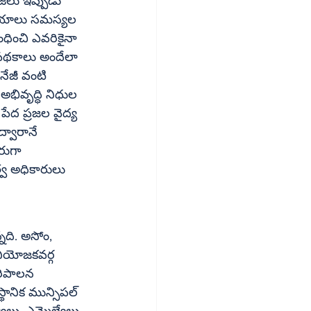
జలు ఇప్పుడు 
యాలయాలు సమస్యల 
ధించి ఎవరికైనా 
ీ పథకాలు అందేలా 
ైనేజీ వంటి 
అభివృద్ధి నిధుల 
ేద ప్రజల వైద్య 
్వారానే 
త్వ అధికారులు 
పరిపాలన 
థానిక మున్సిపల్ 