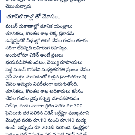
చెబుతున్నారు. 
తూనిక‘రాళ్ల’తో మోసం..
మటన్‌ దుకాణాల్లో తూనిక యంత్రాలు 
తూనికలు, కొలతల శాఖ లెక్క ప్రకారమే 
ఉన్నప్పటికీ వీధుల్లో తిరిగే చేపల గంపల తూకం 
సరిగా లేదన్నది బహిరంగ రహస్యం. 
అందులోనూ చికెన్‌ అంటే ప్రజలు 
భయపడిపోతుండటం, వెయ్యి రూపాయలు 
పెట్టి మటన్‌ కొనలేని మధ్యతరగతి ప్రజలు చేపల 
వైపే మొగ్గు చూపడంతో కుళ్లిన (మాగిపోయిన) 
చేపల అమ్మకం విపరీతంగా జరుగుతోంది. 
తూనికలు, కొలతల శాఖ అధికారులు కనీసం 
చేపల గంపల వైపు కన్నెత్తి చూడకపోవడం 
విశేషం. రెండు వారాల క్రితం వరకు రూ.300 
పైచిలుకు ధర పలికిన చికెన్‌ బర్డ్‌ఫ్లూ పుణ్యమాని 
మొన్నటి వరకు రూ.110 నుంచి రూ.140 మధ్య 
ఉండి, ఇప్పుడు రూ.200కు పెరిగింది. ఫంక్షన్లలో 
సైతం బడ్జెట్‌ విషయం పక్కన పెట్టి చికెన్‌ పెడితే 