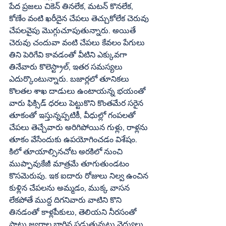
పేద ప్రజలు చికెన్‌ తినలేక, మటన్‌ కొనలేక, 
కోణేం వంటి ఖరీదైన చేపలు తెచ్చుకోలేక చెరువు 
చేపలవైపు మొగ్గుచూపుతున్నారు. అయితే 
చెరువు చందువా వంటి చేపలు కేవలం పేగులు 
తిని పెరిగేవి కావడంతో వీటిని ఎక్కువగా 
తినేవారు కొలెస్ట్రాల్‌, ఇతర సమస్యలు 
ఎదుర్కొంటున్నారు. బజార్లలో తూనికలు 
కొలతల శాఖ దాడులు ఉంటాయన్న భయంతో 
వారు ఫిక్సిడ్‌ ధరలు పెట్టుకొని కొంతమేర సరైన 
తూకంతో ఇస్తున్నప్పటికీ, వీధుల్లో గంపలతో 
చేపలు తెచ్చేవారు అరిగిపోయిన గుళ్లు, రాళ్లను 
తూకం వేసేందుకు ఉపయోగించడం విశేషం. 
కిలో తూయాల్సినచోట అరకిలో నుంచి 
ముప్పావుకేజీ మాత్రమే తూగుతుండటం 
కొసమెరుపు. ఇక ఐదారు రోజులు నిల్వ ఉంచిన 
కుళ్లిన చేపలను అమ్మడం, ముక్క వాసన 
లేకపోతే ముద్ద దిగనివారు వాటిని కొని 
తినడంతో కాళ్లపీకులు, తెలియని నీరసంతో 
పాటు జ్వరాల బారిన పడుతున్నట్లు వైద్యులు 