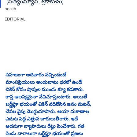
(సత్యంన్యూస్‌, శ్రీకాకుళం)
health
EDITORIAL
సహజంగా ఆదివారం వచ్చిందంటే 
మాంసప్రియులు అందుబాటు ధరలో ఉండే 
చికెన్‌ కోసం షాపుల ముందు క్యూ కడతారు. 
కాస్త ఆలస్యమైనా వేచిచూస్తుంటారు. అయితే 
బర్డ్‌ఫ్లూ భయంతో చికెన్‌ వదిలేసిన జనం మటన్‌, 
చేపల వైపు మొగ్గుచూపారు. ఆయా దుకాణాల 
ఎదుట పెద్ద ఎత్తున బారులుతీరారు. ఇదే 
అదనుగా వ్యాపారులు రేట్లు పెంచేశారు. గత 
రెండు వారాలుగా బర్డ్‌ఫ్లూ భయంతో ప్రజలు 