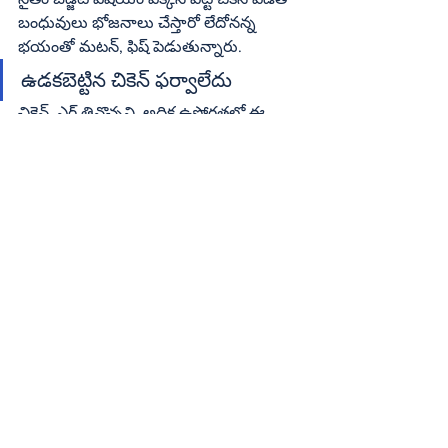
బంధువులు భోజనాలు చేస్తారో లేదోనన్న 
భయంతో మటన్‌, ఫిష్‌ పెడుతున్నారు. 
ఉడకబెట్టిన చికెన్‌ ఫర్వాలేదు
చికెన్‌, ఎగ్‌ తినొచ్చని, అధిక ఉష్ణోగ్రతలో ఈ 
వైరస్‌ బతకదని వైద్యులు చెబుతున్నారు. 
కోడిమాంసం, గుడ్లను 100 డిగ్రీల ఉష్ణోగ్రతలో 
ఉడికిస్తాం కాబట్టి అందులో ఎలాంటి వైరస్‌ 
ప్రభావం ఉండదని చెబుతున్నారు. ఈ వైరస్‌ 
వ్యాప్తిపై భయపడాల్సిన అవసరం లేదని 
అంటున్నారు.
చికెన్‌ మేళాలతో అవగాహన
బాగా ఉడికించిన చికెన్‌, ఎగ్‌ తినొచ్చని వైద్యులు 
చెబుతున్నా చికెన్‌ కొనడానికి ప్రజలు 
వెనుకాడుతున్నారు. అంతేకాకుండా ఫాస్ట్‌ఫుడ్‌ 
సెంటర్లు, చికెన్‌షాపులు, చీకుల సెంటర్ల వైపు 
జంధ్యంచూపులు చూస్తున్నారు. దీంతో వారిలో 
అపోహలు, భయాలు తొలగించేందుకు పౌల్ట్రీ 