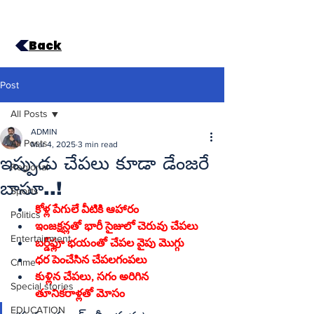
Back
Post
All Posts
ADMIN
All Posts
Mar 4, 2025
3 min read
ఇప్పుడు చేపలు కూడా డేంజరే
Regional
బాసూ..!
Sports
కోళ్ల పేగులే వీటికి ఆహారం
Politics
ఇంజక్షన్లతో భారీ సైజులో చెరువు చేపలు
Entertainment
బర్డ్‌ఫ్లూ భయంతో చేపల వైపు మొగ్గు
ధర పెంచేసిన చేపలగంపలు
Crime
కుళ్లిన చేపలు, సగం అరిగిన 
Special stories
తూనికరాళ్లతో మోసం
EDUCATION