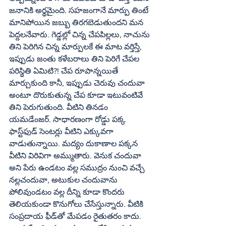
జనానికి అర్థమైంది. సహజంగానే మార్పు తింటే 
మానిపోయిన జబ్బు తిరగబెడుతుందని మన 
పెద్దలనేవారు. గెడ్డల్లో చిన్న చేపపిల్లలు, నాచును 
తిని పెరిగిన చిన్న మార్పులకే ఈ మాట వర్తిస్తే, 
ఇప్పుడు జంతు కళేబరాలు తిని పెరిగే చేపల 
పరిస్థితి ఏమిటి?! చేప రూపాన్నయితే 
మార్చుకుంది కానీ, ఇప్పుడు చెరువు చందువా 
అంటూ దొరుకుతున్న చేప కూడా ఇటువంటివే 
తిని పెరుగుతుంది. వీటిని తినడం 
యమడేంజర్‌. సాధారణంగా రోడ్డు పక్క 
ఫాస్ట్‌ఫుడ్‌ సెంటర్లు వీటిని ఎక్కువగా 
వాడుతున్నాయి. మద్యం దుకాణాల పక్కన 
వీటిని విరివిగా అమ్ముతారు. వెనుక చందువా 
అని పేరు ఉండటం వల్ల సముద్రం నుంచి వచ్చే 
నల్లచందువా, అటుకుల చందువాను 
పోలివుండటం వల్ల దీన్ని కూడా కొందరు 
తెలియకుండా కొనుగోలు చేసేస్తున్నారు. వీటికి 
సంప్రదాయ ఫీడ్‌తో మేపడం రైతుతరం కాదు. 