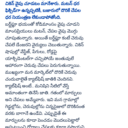
చికెన్‌ వైపు చూడటం మానేశారు. మటన్‌ ధర 
ఫిక్సిడ్‌గా ఉన్నప్పటికీ, బజారులో దొరికే చేపల 
ధర నియంత్రణ లేకుండాపోతోంది. 
బర్డ్‌ఫ్లూ భయంతో కోడిమాంసం వైపు చూడని 
మాంసప్రియులు మటన్‌, చేపల వైపు మొగ్గు 
చూపుతున్నారు. అయితే బర్డ్‌ఫ్లూ కంటే చెరువు 
చేపలే డేంజరని వైద్యులు చెబుతున్నారు. చికెన్‌ 
షాపుల్లో వేస్టేజ్‌, పేగులు, రోడ్లపై 
యాక్సిడెంటల్‌గా చచ్చిపోయే జంతువులే 
ఆహారంగా చెరువు చేపలు పెరుగుతున్నాయి. 
ముఖ్యంగా మన మార్కెట్‌లో దొరికే చెరువు 
చందువాలైతే క్యాట్‌ఫిష్‌ జాతికి చెందినవి. 
క్యాట్‌ఫిష్‌ అంటే.. మనిషిని నీటిలో వేస్తే 
అమాంతంగా తినేసే జాతి. గతంలో మార్పులు 
అని చేపలు అమ్మేవారు. ఇవి మన గ్రామాల్లో 
గెడ్డల్లోను, చెరువుల్లోను చిన్నసైజులో దొరికినంత 
వరకు బాగానే ఉండేవి. ఎప్పుడైతే ఈ 
మార్పులను కూడా పెంచడం మొదలుపెట్టారో 
అప్పట్నుంచి రోగాలు చేపలకు కూడా వస్తాయని 