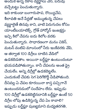
అందుకే అన్ని రకాల వ్యర్థాలు వేసి, బరువు 
వచ్చేటట్టు పెంచుతున్నారు.
ఇది కాకుండా బంగారుపాప, రొయ్యిచేప, 
శీలావతి అనే పేర్లతో అమ్ముతున్న చేపలు 
వ్యర్థాలైతే తినవు కాని, వాటి పెరుగుదల కోసం 
యాంటీబయాటిక్స్‌, గ్రోత్‌ హార్మోన్‌ ఇంజక్షన్లు 
ఇచ్చి కిలో చేపను ఐదు కిలోల వరకు 
పెంచుతున్నారు. సాధారణంగా మనం చికెన్‌, 
మటన్‌ వంటివి మాంసంలో నీరు ఇంకేవరకు వేపి, 
ఆ తర్వాత 100 డిగ్రీలు దాటిన వేడిలో 
ఉడకబెడతాం. అయినా బర్డ్‌ఫ్లూ ఉంటుందంటూ 
భయపడిపోతున్నాం. కానీ చేపలను అంత ఫ్రై 
చేయలేం. అన్ని డిగ్రీల్లో ఉడకబెట్టలేం. 
ఎందుకంటే చేపకు సెగ పెరిగేకొద్దీ వీడిపోతుంది. 
దీనివల్ల ఏ చేపల కూరయినా కాస్త పచ్చిగానే 
ఉంటుందనడంలో సందేహం లేదు. ఇప్పుడు 
100 డిగ్రీల్లో ఉడకబెట్టినదానికి బర్డ్‌ఫ్లూ ఉంటే 50 
డిగ్రీల లోపు ఉడికిస్తున్న చేప ఏం కావాలి? 
ఇప్పుడు బర్డ్‌ఫ్లూ పుణ్యమాని మధ్యతరగతి, 