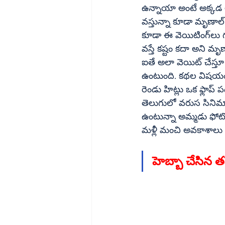
ఉన్నాయా అంటే అక్కడ అరకొర అవకాశాలే తప్
వస్తున్నా కూడా మృణాల్‌ వాటిని వెయిటింగ్‌లో పెట్టినట్టు తెలుస్తుంది. మరి కెరీర్‌ అటు ఇటుగా ఉన్నప్పుడు 
కూడా ఈ వెయిటింగ్‌లు గట్రా దేనికన్నది అర్థం కావట్లేదు. ఐతే ఒక ఆఫర్‌కి ఓకే చెప్పాక దానికంటే బెటర్‌ ఆఫర్‌ 
ఐతే అలా వెయిట్‌ చేస్తూ ఆఫర్లను హోల్డ్‌లో పెడుతూ వస్తే ఇక ఉన్న ఆ ఒక్క ఛాన్స్‌ కూడా చేజారే అవకాశం 
ఉంటుంది. కథల విషయంలో నచ్చక వెయిట్‌ చేయడం మంచి వ
రెండు హిట్లు ఒక ఫ్లాప్‌ పడగానే డీలా పడిపోవడం ఆమె ఫ్యాన్స్‌ని కన్‌ ఫ్యూజ్‌ చేస్తుంది. మృణాల్‌ మళ్లీ తిరిగి 
తెలుగులో వరుస సినిమాలు చేయాలని ఆమె ఫా
ఉంటున్నా అమ్మడు ఫోటో షూట్స్‌తో ఆడియన్స్‌కు రెగ్యులర్‌గా టచ్‌ లోనే ఉంటుం
హెబ్బా చేసిన త