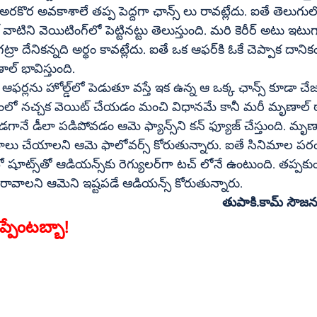
ప పెద్దగా ఛాన్స్‌ లు రావట్లేదు. ఐతే తెలుగులో కొన్ని ఆఫర్లు 
వస్తే కష్టం కదా అని మృణాల్‌ భావిస్తుంది. 
ిధానమే కానీ మరీ మృణాల్‌ ఠాకూర్‌ ఇలా 
లోవర్స్‌ కోరుతున్నారు. ఐతే సినిమాల పరంగా దూరంగా 
ది. తప్పకుండా మృణాల్‌కి 
మళ్లీ మంచి అవకాశాలు రావాలని ఆమెని ఇష్టపడే ఆడియన్స్‌ కోరుతున్నారు.
తుపాకి.కామ్‌
ప్పేంటబ్బా!