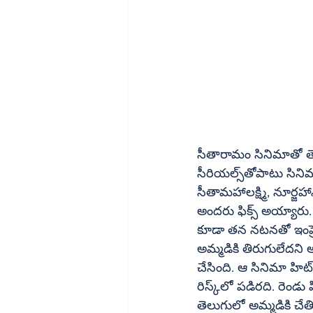
సీతారామం సినిమాతో తెలుగు ప్రేక్ష
సీరియల్స్‌తోపాటు సినిమాలు కూడా చేసినా రాని క్రేజ్‌ అమ్మడికి సీతారామంతో వచ్చింది. సినిమాలో 
సీతామహాలక్ష్మి, నూర్జహాన్‌ పాత్రల్లో మృణాల్‌ అదరగొట్టేసింది. టాలీవుడ్‌కి మరో స్టార్‌ హీరోయిన్‌ వచ్చ
అందరు ఫిక్స్‌ అయ్యారు. సీతారామం తర్వాత నానితో హాయ్‌ నాన్న సినిమా చేసింది అమ్మడు. ఆ సినిమాలో 
కూడా తన నటనతో ఇంప్రెస్‌ చేసింది. రెండు బ్యాక్‌ టు బ్యాక్‌ హిట్లతో మృణాల్‌ అదరగొట్టగా ఇక ట
అమ్మడికి తిరుగులేదని అనుకున్నారు. కానీ విజయ్‌ దేవ
చేసింది. ఆ సినిమా హిట్‌ అయితే పరిస్థితి ఎలా ఉండేదో కానీ ఆ సినిమా ఫ్లాప్‌ అవ్వడం వల్ల మృణాల్‌ కెరీర్‌ 
రిస్క్‌లో పడిరది. రెండు హిట్లు పడినప్పుడు కాదు ఒక్క ఫ్లాప్‌ పడగానే బ్యాడ్‌ లక్‌ వెంటాడుతుంది. అందుకే 
తెలుగులో అమ్మడికి చేతిదాకా 