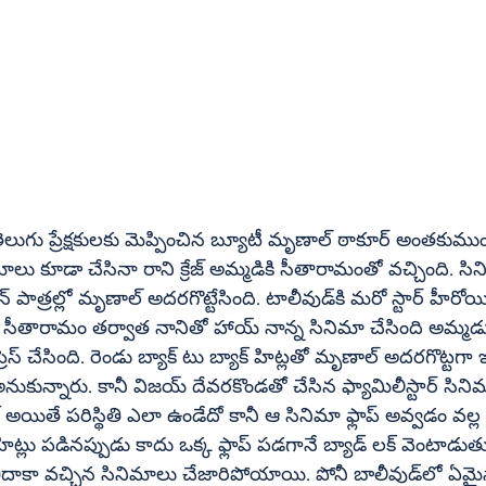
కులకు మెప్పించిన బ్యూటీ మృణాల్‌ ఠాకూర్‌ అంతకుముందు బాలీవుడ్‌ 
ిందని 
ాలీవుడ్‌లో 
రకొండతో చేసిన ఫ్యామిలీస్టార్‌ సినిమా డిజప్పాయింట్‌ 
వచ్చిన సినిమాలు చేజారిపోయాయి. పోనీ బాలీవుడ్‌లో ఏమైనా వరుస ఆఫర్లు 