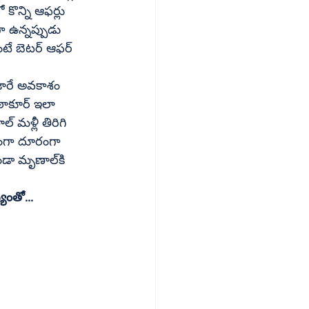
 సౌజన్యంతో...