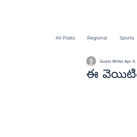
All Posts
Regional
Sports
Guest Writer
Apr 4,
health
EDITORIAL
ఈ వెయిటిం