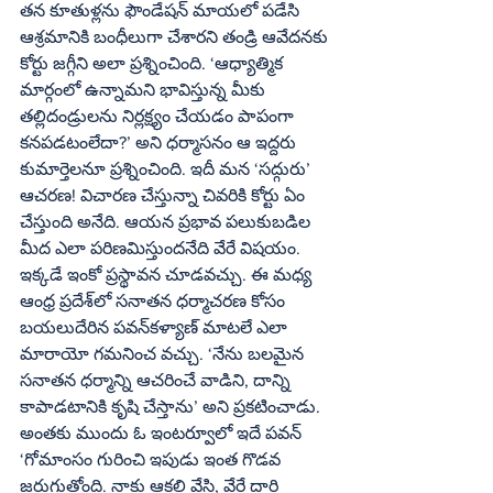
తన కూతుళ్లను ఫౌండేషన్‌ మాయలో పడేసి 
ఆశ్రమానికి బంధీలుగా చేశారని తండ్రి ఆవేదనకు 
కోర్టు జగ్గీని అలా ప్రశ్నించింది. ‘ఆధ్యాత్మిక 
మార్గంలో ఉన్నామని భావిస్తున్న మీకు 
తల్లిదండ్రులను నిర్లక్ష్యం చేయడం పాపంగా 
కనపడటంలేదా?’ అని ధర్మాసనం ఆ ఇద్దరు 
కుమార్తెలనూ ప్రశ్నించింది. ఇదీ మన ‘సద్గురు’ 
ఆచరణ! విచారణ చేస్తున్నా చివరికి కోర్టు ఏం 
చేస్తుంది అనేది. ఆయన ప్రభావ పలుకుబడిల 
మీద ఎలా పరిణమిస్తుందనేది వేరే విషయం. 
ఇక్కడే ఇంకో ప్రస్థావన చూడవచ్చు. ఈ మధ్య 
ఆంధ్ర ప్రదేశ్‌లో సనాతన ధర్మాచరణ కోసం 
బయలుదేరిన పవన్‌కళ్యాణ్‌ మాటలే ఎలా 
మారాయో గమనించ వచ్చు. ‘నేను బలమైన 
సనాతన ధర్మాన్ని ఆచరించే వాడిని, దాన్ని 
కాపాడటానికి కృషి చేస్తాను’ అని ప్రకటించాడు. 
అంతకు ముందు ఓ ఇంటర్వూలో ఇదే పవన్‌ 
‘గోమాంసం గురించి ఇపుడు ఇంత గొడవ 
జరుగుతోంది. నాకు ఆకలి వేసి, వేరే దారి 