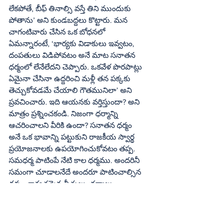
లేకపోతే, బీఫ్‌ తినాల్సి వస్తే తిని ముందుకు 
పోతాను’ అని కుండబద్దలు కొట్టారు. మన 
చాగంటివారు చేసిన ఒక బోధనలో 
ఏమన్నారంటే, ‘భార్యకు విడాకులు ఇవ్వటం, 
దంపతులు విడిపోవటం అనే మాట సనాతన 
ధర్మంలో లేనేలేదని చెప్పారు. ఒకవేళ పొరపాట్లు 
ఏమైనా చేసినా ఉద్దరించి మళ్లీ తన పక్కకు 
తెచ్చుకోవడమే చేయాలి గౌతమునిలా’ అని 
ప్రవచించారు. ఇది ఆయనకు వర్తిస్తుందా? అని 
మాత్రం ప్రశ్నించకండి. నిజంగా ధర్మాన్ని 
ఆచరించాలని వీరికి ఉందా? సనాతన ధర్మం 
అనే ఒక భావాన్ని పట్టుకుని రాజకీయ స్వార్థ 
ప్రయోజనాలకు ఉపయోగించుకోవటం తప్ప. 
సమధర్మ పాటింపే నేటి కాల ధర్మము. అందరినీ 
సమంగా చూడాలనేదే అందరూ పాటించాల్సిన 
ధర్మం. శాశ్వతమైన నీతులు, ధర్మాలు, 
ఆచరణలు ఉండవు. కాలాన్ని బట్టి ఆచారాలు, 
నీతులు మార తాయి. అట్లాంటిది, తిరిగి వెనక్కి 