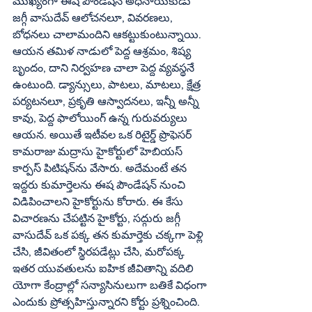
ముఖ్యంగా ఈష పౌండేషన్‌ అధినాయకుడు 
జగ్గీ వాసుదేవ్‌ ఆలోచనలూ, వివరణలు, 
బోధనలు చాలామందిని ఆకట్టుకుంటున్నాయి. 
ఆయన తమిళ నాడులో పెద్ద ఆశ్రమం, శిష్య 
బృందం, దాని నిర్వహణ చాలా పెద్ద వ్యవస్థనే 
ఉంటుంది. డ్యాన్సులు, పాటలు, మాటలు, క్షేత్ర 
పర్యటనలూ, ప్రకృతి ఆస్వాదనలు, ఇన్నీ అన్నీ 
కావు, పెద్ద ఫాలోయింగ్‌ ఉన్న గురువర్యులు 
ఆయన. అయితే ఇటీవల ఒక రిటైర్డ్‌ ప్రొఫెసర్‌ 
కామరాజు మద్రాసు హైకోర్టులో హెబియస్‌ 
కార్పస్‌ పిటిషన్‌ను వేసారు. అదేమంటే తన 
ఇద్దరు కుమార్తెలను ఈష పౌండేషన్‌ నుంచి 
విడిపించాలని హైకోర్టును కోరారు. ఈ కేసు 
విచారణను చేపట్టిన హైకోర్టు, సద్గురు జగ్గీ 
వాసుదేవ్‌ ఒక పక్క తన కుమార్తెకు చక్కగా పెళ్లి 
చేసి, జీవితంలో స్థిరపడేట్లు చేసి, మరోపక్క 
ఇతర యువతులను ఐహిక జీవితాన్ని వదిలి 
యోగా కేంద్రాల్లో సన్యాసినులుగా బతికే విధంగా 
ఎందుకు ప్రోత్సహిస్తున్నారని కోర్టు ప్రశ్నించింది. 