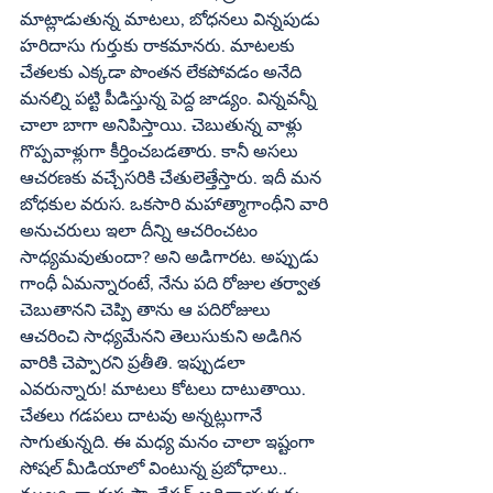
మాట్లాడుతున్న మాటలు, బోధనలు విన్నపుడు 
హరిదాసు గుర్తుకు రాకమానరు. మాటలకు 
చేతలకు ఎక్కడా పొంతన లేకపోవడం అనేది 
మనల్ని పట్టి పీడిస్తున్న పెద్ద జాడ్యం. విన్నవన్నీ 
చాలా బాగా అనిపిస్తాయి. చెబుతున్న వాళ్లు 
గొప్పవాళ్లుగా కీర్తించబడతారు. కానీ అసలు 
ఆచరణకు వచ్చేసరికి చేతులెత్తేస్తారు. ఇదీ మన 
బోధకుల వరుస. ఒకసారి మహాత్మాగాంధీని వారి 
అనుచరులు ఇలా దీన్ని ఆచరించటం 
సాధ్యమవుతుందా? అని అడిగారట. అప్పుడు 
గాంధీ ఏమన్నారంటే, నేను పది రోజుల తర్వాత 
చెబుతానని చెప్పి తాను ఆ పదిరోజులు 
ఆచరించి సాధ్యమేనని తెలుసుకుని అడిగిన 
వారికి చెప్పారని ప్రతీతి. ఇప్పుడలా 
ఎవరున్నారు! మాటలు కోటలు దాటుతాయి. 
చేతలు గడపలు దాటవు అన్నట్లుగానే 
సాగుతున్నది. ఈ మధ్య మనం చాలా ఇష్టంగా 
సోషల్‌ మీడియాలో వింటున్న ప్రబోధాలు.. 