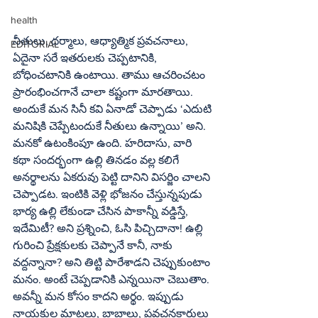
health
నీతులు, ధర్మాలు, ఆధ్యాత్మిక ప్రవచనాలు, 
EDITORIAL
ఏదైనా సరే ఇతరులకు చెప్పటానికి, 
బోధించటానికి ఉంటాయి. తాము ఆచరించటం 
ప్రారంభించగానే చాలా కష్టంగా మారతాయి. 
అందుకే మన సినీ కవి ఏనాడో చెప్పాడు ‘ఎదుటి 
మనిషికి చెప్పేటందుకే నీతులు ఉన్నాయి’ అని. 
మనకో ఉటంకింపూ ఉంది. హరిదాసు, వారి 
కథా సందర్భంగా ఉల్లి తినడం వల్ల కలిగే 
అనర్థాలను ఏకరువు పెట్టి దానిని విసర్జిం చాలని 
చెప్పాడట. ఇంటికి వెళ్లి భోజనం చేస్తున్నపుడు 
భార్య ఉల్లి లేకుండా చేసిన పాకాన్నీ వడ్డిస్తే, 
ఇదేమిటీ? అని ప్రశ్నించి, ఓసి పిచ్చిదానా! ఉల్లి 
గురించి ప్రేక్షకులకు చెప్పానే కానీ, నాకు 
వద్దన్నానా? అని తిట్టి పారేశాడని చెప్పుకుంటాం 
మనం. అంటే చెప్పడానికి ఎన్నయినా చెబుతాం. 
అవన్నీ మన కోసం కాదని అర్థం. ఇప్పుడు 
నాయకుల మాటలు, బాబాలు, ప్రవచనకారులు 