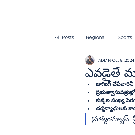
All Posts
Regional
Sports
ADMIN
Oct 5, 2024
health
EDITORIAL
ఎవడైతే మా
జాగింగ్‌ చేసేవ
కుక్కల సంఖ్య పెర
చర్మవ్యాధులకు కార
(సత్య