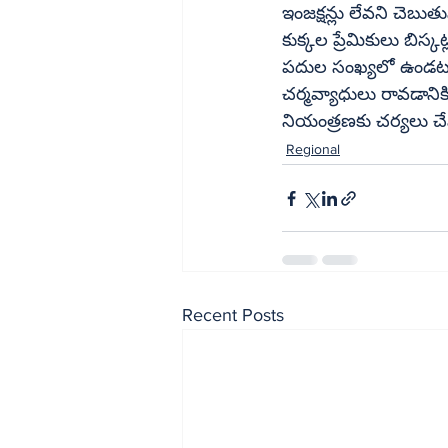
ఇంజక్షన్లు లేవని చెబు
కుక్కల ప్రేమికులు బిస్కట్లు తెచ్చి ప్రతీ సెంటర్‌లోనూ వ
పదుల సంఖ్యలో ఉండటమే 
చర్మవ్యాధులు రావడానికి
నియంత్రణకు చర్యలు చేప
Regional
Recent Posts