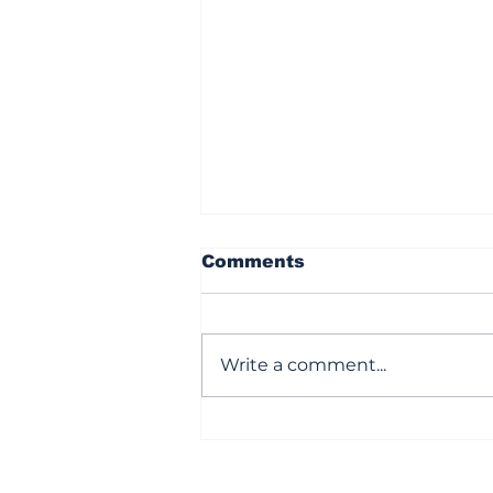
Comments
Write a comment...
కార్పొరేషన్ ఎన్నికలు... చట్టమా?
రాజకీయమా?