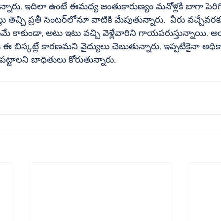
తున్నారు. ఇదిలా ఉంటే ఈమధ్య జంతుకారుణ్యం మనోళ్లకి బాగా పెరిగి
ాటికి మేపుతున్నారు.  వీరు వచ్చేవరకు భైరవులు 
కాకుండా, అటు ఇటు వచ్చి వెళ్లేవారిని గాయపరుస్తున్నాయి. అయ
 ఈ బిస్కట్లే కారణమని వైద్యులు చెబుతున్నారు. ఇప్పటికైనా అధిక
ట్టాలని బాధితులు కోరుతున్నారు.