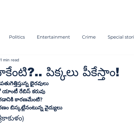
Politics
Entertainment
Crime
Special stor
1 min read
కేంటి?.. పిక్కలు పీకేస్తాం!
ారినీ పతుగెత్తిస్తున్న భైరవులు
ప్రభుత్వాసుపత్రుల్లో యాంటీ రేబిస్‌ కరువు
గడానికి కారణమేంటి?
ణం బిస్కట్లేనంటున్న వైద్యులు
ంన్యూస్‌, శ్రీకాకుళం)