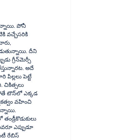
వారు, 
ుతున్నాయి. దీని 
న్‌మెర్సీ 
స్తున్నారట. అదే 
ిల్లలు పెట్టే 
ో ఎక్కడ 
న్నాయి. 
 ఎవరూ ఎప్పుడూ 