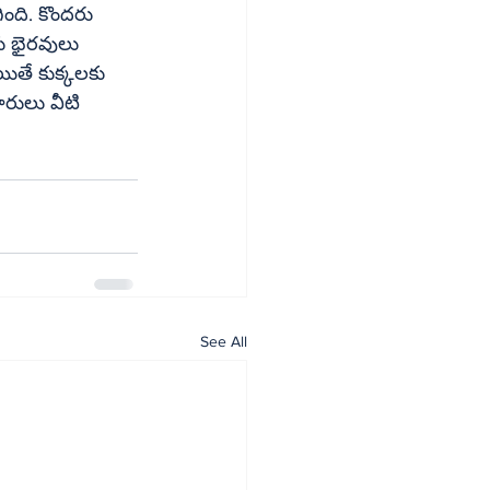
ంది. కొందరు 
ితే కుక్కలకు 
ారులు వీటి 
See All