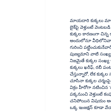
మాయదారి కుక్కలు మార్నింగ్‌ వాక్‌కు వెళ్తుంటే రన్నింగ్‌ రేస్‌లో పాల్గొనేవాడిమళ్లే పరుగెత
బైక్‌పై వెళ్తుంటే వెంటబడి తిరగేసేస్తున్నాయి. పిల్లల్ని వీధిలోని దుకాణానికి పంపితే, వారు ఇంటికి వచ్చేసరికి 
కుక్కల కారణంగా చిన్న 
అందులోనూ వీధిలోనివార
గురించి పట్టించుకునేవారే 
పుణ్యమాని వాటి సంఖ్య పె
నిజమైతే కుక్కల సంఖ్య 
కుక్కలు ఖరీఫ్‌, రబీ పంటల మాదిరిగా ఏడాదికి రెండుసార్లు ఈనేస్తున్నాయి. మరి వాటికి కు.ని. చికిత్సలు 
చేస్తున్నారో, లేక కుక్కల 
చూసినా కుక్కల చర్మంపై జుట్టు
విక్రం హీరోగా నటించి
పక్కనుంచి వెళ్తుంటే కంపు కొడ
చనిపోయిన విషయం అందరి
ఒక్క ఇంజక్షన్‌ కూడా వేయనివి కరిస్తే మన పరిస్థితి ఏమిటి? అసలే ప్రభుత్వాసుపత్రుల్లో యాంటీ రేబిస్‌ 