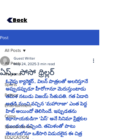
Back
Post
All Posts
Guest Writer
All Posts
May 24, 2025
3 min read
ఏస్‌.. సోసో థ్రిల్లర్‌
Regional
ఓవైపు క్యారెక్టర్‌.. విలన్‌ పాత్రలతో అలరిస్తూనే 
Sports
అప్పుడప్పుడూ హీరోగానూ మెరుస్తుంటాడు 
Politics
తమిళ నటుడు విజయ్‌ సేతుపతి. గత ఏడాది 
అతడి నుంచి వచ్చిన ‘మహారాజా’ ఎంత పెద్ద 
Entertainment
హిట్‌ అయిందో తెలిసిందే. ఇప్పుడతను 
Crime
కథానాయకుడిగా ‘ఏస్‌’ అనే సినిమా ప్రేక్షకుల 
ముందుకు వచ్చింది. తమిళంతో పాటు 
Special stories
తెలుగులోనూ ఒకేసారి విడుదలైన ఈ చిత్ర 
EDUCATION