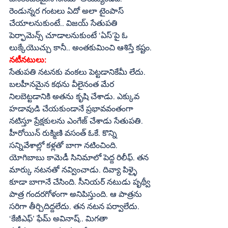
రెండున్నర గంటలు ఏదో అలా టైంపాస్‌ 
చేయాలనుకుంటే.. విజయ్‌ సేతుపతి 
పెర్ఫామెన్స్‌ చూడాలనుకుంటే ‘ఏస్‌’పై ఓ 
లుక్కేయొచ్చు కానీ.. అంతకుమించి ఆశిస్తే కష్టం.
నటీనటులు:
సేతుపతి నటనకు వంకలు పెట్టడానికేమీ లేదు. 
బలహీనమైన కథను వీలైనంత మేర 
నిలబెట్టడానికి అతను కృషి చేశాడు. ఎక్కువ 
హడావుడి చేయకుండానే ప్రభావవంతంగా 
నటిస్తూ ప్రేక్షకులను ఎంగేజ్‌ చేశాడు సేతుపతి. 
హీరోయిన్‌ రుక్మిణి వసంత్‌ ఓకే. కొన్ని 
సన్నివేశాల్లో కళ్లతో బాగా నటించింది. 
యోగిబాబు కామెడీ సినిమాలో పెద్ద రిలీఫ్‌. తన 
మార్కు నటనతో నవ్వించాడు. దివ్యా పిళ్ళై 
కూడా బాగానే చేసింది. సీనియర్‌ నటుడు పృథ్వీ 
పాత్ర గందరగోళంగా అనిపిస్తుంది. ఆ పాత్రను 
సరిగా తీర్చిదిద్దలేదు. తన నటన పర్వాలేదు. 
‘కేజీఎఫ్‌’ ఫేమ్‌ అవినాష్‌.. మిగతా 