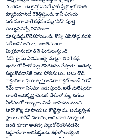
మారడం.. ఈ లైన్లో నడిచే స్టోరీ ప్రేక్షకుల్లో కొంత 
క్యూరియాసిటీ రేకెత్తిస్తుంది. కానీ ఎగుడు 
దిగుడుగా సాగే కథనం వల్ల ‘ఏస్‌’ పూర్తి 
సంతృప్తినిచ్చే సినిమాగా 
రూపుదిద్దుకోలేకపోయింది. కొన్ని ఎపిసోడ్ల వరకు 
ఓకే అనిపించినా.. అంతిమంగా 
మిశ్రమానుభూతినే మిగులుస్తుంది.
‘ఏస్‌’ క్రైమ్‌ ఎలిమెంట్స్‌ చుట్టూ తిరిగే కథ. 
ఇందులో హీరో పెద్ద దొంగతనం చేస్తాడు. అతణ్ని 
పట్టుకోవడానికి ఇటు పోలీసులు.. అటు రౌడీ 
గ్యాంగులు ప్రయత్నిస్తుండగా క్యాట్‌ అండ్‌ మౌస్‌ 
గేమ్‌ లాగా సినిమా నడుస్తుంది. ఐతే మలేషియా 
లాంటి అభివృద్ధి చెందిన దేశంలో పట్ట పగలు 
ఏటీఎంలో డబ్బులు నింపే వాహనం నుంచి 
హీరో కోట్ల రూపాయలు కొట్టేస్తాడు. అత్యున్నత 
స్థాయి పోలీస్‌ విభాగం, అధునాత టెక్నాలజీ 
ఉండి కూడా అతణ్ని పట్టుకోలేకపోవడమే 
విడ్డూరంగా అనిపిస్తుంది. కథలో అత్యంత 