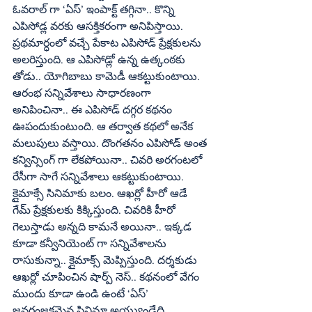
ఓవరాల్‌ గా ‘ఏస్‌’ ఇంపాక్ట్‌ తగ్గినా.. కొన్ని 
ఎపిసోడ్ల వరకు ఆసక్తికరంగా అనిపిస్తాయి. 
ప్రథమార్ధంలో వచ్చే పేకాట ఎపిసోడ్‌ ప్రేక్షకులను 
అలరిస్తుంది. ఆ ఎపిసోడ్లో ఉన్న ఉత్కంఠకు 
తోడు.. యోగిబాబు కామెడీ ఆకట్టుకుంటాయి. 
ఆరంభ సన్నివేశాలు సాధారణంగా 
అనిపించినా.. ఈ ఎపిసోడ్‌ దగ్గర కథనం 
ఊపందుకుంటుంది. ఆ తర్వాత కథలో అనేక 
మలుపులు వస్తాయి. దొంగతనం ఎపిసోడ్‌ అంత 
కన్విన్సింగ్‌ గా లేకపోయినా.. చివరి అరగంటలో 
రేసీగా సాగే సన్నివేశాలు ఆకట్టుకుంటాయి. 
క్లైమాక్సే సినిమాకు బలం. ఆఖర్లో హీరో ఆడే 
గేమ్‌ ప్రేక్షకులకు కిక్కిస్తుంది. చివరికి హీరో 
గెలుస్తాడు అన్నది కామనే అయినా.. ఇక్కడ 
కూడా కన్వీనియెంట్‌ గా సన్నివేశాలను 
రాసుకున్నా.. క్లైమాక్స్‌ మెప్పిస్తుంది. దర్శకుడు 
ఆఖర్లో చూపించిన షార్ప్‌ నెస్‌.. కథనంలో వేగం 
ముందు కూడా ఉండి ఉంటే ‘ఏస్‌’ 
జనరంజకమైన సినిమా అయ్యుండేది. 