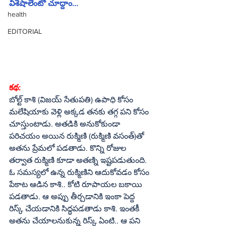
విశేషాలేంటో చూద్దాం...
health
EDITORIAL
కథ:
బోల్ట్‌ కాశి (విజయ్‌ సేతుపతి) ఉపాధి కోసం 
మలేషియాకు వెళ్లి అక్కడ తనకు తగ్గ పని కోసం 
చూస్తుంటాడు. అతడికి అనుకోకుండా 
పరిచయం అయిన రుక్మిణి (రుక్మిణి వసంత్‌)తో 
అతను ప్రేమలో పడతాడు. కొన్ని రోజుల 
తర్వాత రుక్మిణి కూడా అతణ్ని ఇష్టపడుతుంది. 
ఓ సమస్యలో ఉన్న రుక్మిణిని ఆదుకోవడం కోసం 
పేకాట ఆడిన కాశి.. కోటి రూపాయల బకాయి 
పడతాడు. ఆ అప్పు తీర్చడానికి ఇంకా పెద్ద 
రిస్క్‌ చేయడానికి సిద్ధపడతాడు కాశి. ఇంతకీ 
అతను చేయాలనుకున్న రిస్క్‌ ఏంటి.. ఆ పని 