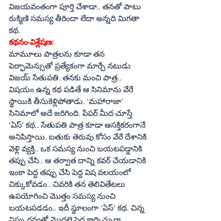
విజయవంతంగా పూర్తి చేశాడా.. తనతో పాటు 
రుక్మిణి సమస్య తీరిందా లేదా అన్నది మిగతా 
కథ.
కథనం-విశ్లేషణ:
మామూలు పాత్రలను కూడా తన 
పెర్ఫామెన్సుతో ప్రత్యేకంగా మార్చే నటుడు 
విజయ్‌ సేతుపతి. తనకు మంచి పాత్ర.. 
విషయం ఉన్న కథ పడితే ఆ సినిమాను వేరే 
స్థాయికి తీసుకెళ్లిపోతాడు. ‘మహారాజా’ 
సినిమాలో అదే జరిగింది. పేపర్‌ మీద చూస్తే 
‘ఏస్‌’ కథ.. సేతుపతి పాత్ర కూడా ఆసక్తికరంగానే 
అనిపిస్తాయి. బతుకు తెరువు కోసం వేరే దేశానికి 
వెళ్లి వ్యక్తి.. ఒక సమస్య నుంచి బయటపడ్డానికి 
తప్పు చేసి.. ఆ తర్వాత దాన్ని కవర్‌ చేయడానికి 
ఇంకా పెద్ద తప్పు చేసి పెద్ద విష వలయంలో 
చిక్కుకోవడం.. చివరికి తన తెలివితేటలు 
ఉపయోగించి మొత్తం సమస్య నుంచి 
బయటపడడం.. ఇదీ స్థూలంగా ‘ఏస్‌’ కథ. చిన్న 
నిప్పు రవ్వతో మొదలై పెద్ద కార్చిచ్చుగా 