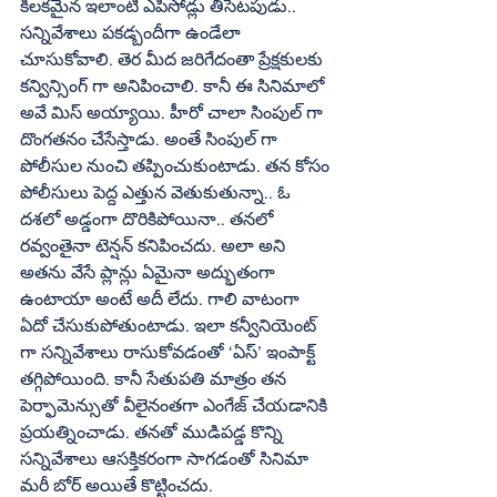
కీలకమైన ఇలాంటి ఎపిసోడ్లు తీసేటపుడు.. 
సన్నివేశాలు పకడ్బందీగా ఉండేలా 
చూసుకోవాలి. తెర మీద జరిగేదంతా ప్రేక్షకులకు 
కన్విన్సింగ్‌ గా అనిపించాలి. కానీ ఈ సినిమాలో 
అవే మిస్‌ అయ్యాయి. హీరో చాలా సింపుల్‌ గా 
దొంగతనం చేసేస్తాడు. అంతే సింపుల్‌ గా 
పోలీసుల నుంచి తప్పించుకుంటాడు. తన కోసం 
పోలీసులు పెద్ద ఎత్తున వెతుకుతున్నా.. ఓ 
దశలో అడ్డంగా దొరికిపోయినా.. తనలో 
రవ్వంతైనా టెన్షన్‌ కనిపించదు. అలా అని 
అతను వేసే ప్లాన్లు ఏమైనా అద్భుతంగా 
ఉంటాయా అంటే అదీ లేదు. గాలి వాటంగా 
ఏదో చేసుకుపోతుంటాడు. ఇలా కన్వీనియెంట్‌ 
గా సన్నివేశాలు రాసుకోవడంతో ‘ఏస్‌’ ఇంపాక్ట్‌ 
తగ్గిపోయింది. కానీ సేతుపతి మాత్రం తన 
పెర్ఫామెన్సుతో వీలైనంతగా ఎంగేజ్‌ చేయడానికి 
ప్రయత్నించాడు. తనతో ముడిపడ్డ కొన్ని 
సన్నివేశాలు ఆసక్తికరంగా సాగడంతో సినిమా 
మరీ బోర్‌ అయితే కొట్టించదు.