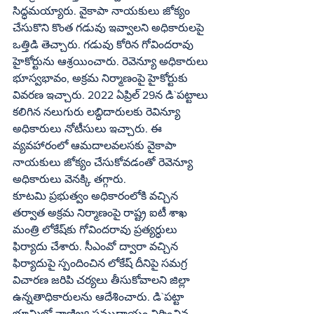
సిద్ధమయ్యారు. వైకాపా నాయకులు జోక్యం 
చేసుకొని కొంత గడువు ఇవ్వాలని అధికారులపై 
ఒత్తిడి తెచ్చారు. గడువు కోరిన గోవిందరావు 
హైకోర్టును ఆశ్రయించారు. రెవెన్యూ అధికారులు 
భూస్వభావం, అక్రమ నిర్మాణంపై హైకోర్టుకు 
వివరణ ఇచ్చారు. 2022 ఏప్రిల్ 29న డి`పట్టాలు 
కలిగిన నలుగురు లబ్ధిదారులకు రెవిన్యూ 
అధికారులు నోటీసులు ఇచ్చారు. ఈ 
వ్యవహారంలో ఆమదాలవలసకు వైకాపా 
నాయకులు జోక్యం చేసుకోవడంతో రెవెన్యూ 
అధికారులు వెనక్కి తగ్గారు.
కూటమి ప్రభుత్వం అధికారంలోకి వచ్చిన 
తర్వాత అక్రమ నిర్మాణంపై రాష్ట్ర ఐటీ శాఖ 
మంత్రి లోకేష్‌కు గోవిందరావు ప్రత్యర్ధులు 
ఫిర్యాదు చేశారు. సీఎంవో ద్వారా వచ్చిన 
ఫిర్యాదుపై స్పందించిన లోకేష్ దీనిపై సమగ్ర 
విచారణ జరిపి చర్యలు తీసుకోవాలని జిల్లా 
ఉన్నతాధికారులను ఆదేశించారు. డి`పట్టా 
భూమిలో వాణిజ్య సముదాయం నిర్మించిన 