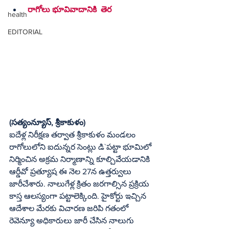
 రాగోలు భూవివాదానికి  తెర
health
EDITORIAL
(సత్యంన్యూస్, శ్రీకాకుళం)
ఐదేళ్ల నిరీక్షణ తర్వాత శ్రీకాకుళం మండలం 
రాగోలులోని ఐదున్నర సెంట్లు డి`పట్టా భూమిలో 
నిర్మించిన అక్రమ నిర్మాణాన్ని కూల్చివేయడానికి 
ఆర్డీవో ప్రత్యూష ఈ నెల 27న ఉత్తర్వులు 
జారీచేశారు. నాలుగేళ్ల క్రితం జరగాల్సిన ప్రక్రియ 
కాస్త ఆలస్యంగా పట్టాలెక్కింది. హైకోర్టు ఇచ్చిన 
ఆదేశాల మేరకు విచారణ జరిపి గతంలో 
రెవెన్యూ అధికారులు జారీ చేసిన నాలుగు 