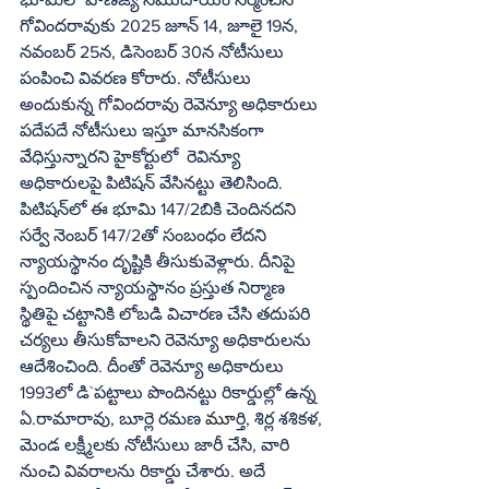
గోవిందరావుకు 2025 జూన్ 14, జూలై 19న, 
నవంబర్ 25న, డిసెంబర్ 30న నోటీసులు 
పంపించి వివరణ కోరారు. నోటీసులు 
అందుకున్న గోవిందరావు రెవెన్యూ అధికారులు  
పదేపదే నోటీసులు ఇస్తూ మానసికంగా 
వేధిస్తున్నారని హైకోర్టులో  రెవిన్యూ 
అధికారులపై పిటిషన్ వేసినట్టు తెలిసింది. 
పిటిషన్‌లో ఈ భూమి 147/2బికి చెందినదని 
సర్వే నెంబర్ 147/2తో సంబంధం లేదని 
న్యాయస్థానం దృష్టికి తీసుకువెళ్లారు. దీనిపై 
స్పందించిన న్యాయస్థానం ప్రస్తుత నిర్మాణ 
స్థితిపై చట్టానికి లోబడి విచారణ చేసి తదుపరి 
చర్యలు తీసుకోవాలని రెవెన్యూ అధికారులను 
ఆదేశించింది. దీంతో రెవెన్యూ అధికారులు 
1993లో డి`పట్టాలు పొందినట్టు రికార్డుల్లో ఉన్న 
ఏ.రామారావు, బూర్లె రమణ 
మూ
ర్తి, శిర్ల శశికళ, 
మెండ లక్ష్మీలకు నోటీసులు జారీ చేసి, వారి 
నుంచి వివరాలను రికార్డు చేశారు. అదే 