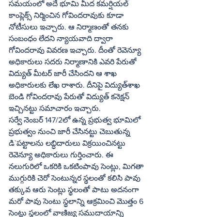
సమయంలో అదే భూమి మీద కమర్షియల్ 
కాంప్లెక్స్ నిర్మించిన గోవిందరావుకు కూడా 
నోటీసులు ఇచ్చారు. ఆ నిర్మాణంతో తనకు 
సంబంధం లేదని న్యాయవాది ద్వారా 
గోవిందరావు వివరణ ఇచ్చారు. దీంతో రెవెన్యూ 
అధికారులు సదరు నిర్మాణానికి ఎవరి పేరుతో 
విద్యుత్ మీటర్ జారీ చేసిందని ఆ శాఖ 
అధికారులకు లేఖ రాశారు. దీనిపై విద్యుత్‌శాఖ 
బెండి గోవిందరావు పేరుతో విద్యుత్ కనెక్షన్ 
ఇచ్చినట్టు సమాచారం ఇచ్చారు.
సర్వే నెంబర్ 147/2లో ఉన్న ప్రభుత్వ భూమిలో 
ప్రభుత్వం నుంచి జారీ చేసినట్టు చెబుతున్న 
డి`పట్టాలను లబ్ధిదారులు విక్రయించినట్టు 
రెవెన్యూ అధికారులు గుర్తించారు. ఈ 
నలుగురిలో ఒకరికి ఒకటింపావు సెంట్లు, మిగతా 
ముగ్గురికి చెరో సెంటున్నర స్థలంతో కలిసి పావు 
తక్కువ ఆరు సెంట్లు స్థలంతో పాటు అదనంగా 
మరో పావు సెంటు స్థలాన్ని ఆక్రమించి మొత్తం 6 
సెంట్లు స్థలంలో వాణిజ్య సముదాయాన్ని 