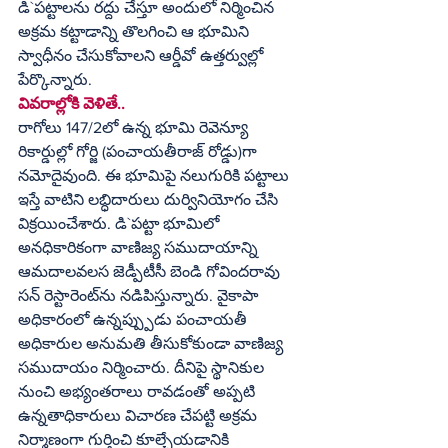
డి`పట్టాలను రద్దు చేస్తూ అందులో నిర్మించిన 
అక్రమ కట్టాడాన్ని తొలగించి ఆ భూమిని 
స్వాధీనం చేసుకోవాలని ఆర్డీవో ఉత్తర్వుల్లో 
పేర్కొన్నారు. 
వివరాల్లోకి వెళితే..
రాగోలు 147/2లో ఉన్న భూమి రెవెన్యూ 
రికార్డుల్లో గోర్జి (పంచాయతీరాజ్ రోడ్డు)గా 
నమోదైవుంది. ఈ భూమిపై నలుగురికి పట్టాలు 
ఇస్తే వాటిని లబ్ధిదారులు దుర్వినియోగం చేసి 
విక్రయించేశారు. డి`పట్టా భూమిలో 
అనధికారికంగా వాణిజ్య సముదాయాన్ని 
ఆమదాలవలస జెడ్పీటీసీ బెండి గోవిందరావు 
సన్ రెస్టారెంట్‌ను నడిపిస్తున్నారు. వైకాపా 
అధికారంలో ఉన్నప్ప్పుడు పంచాయతీ 
అధికారుల అనుమతి తీసుకోకుండా వాణిజ్య 
సముదాయం నిర్మించారు. దీనిపై స్థానికుల 
నుంచి అభ్యంతరాలు రావడంతో అప్పటి 
ఉన్నతాధికారులు విచారణ చేపట్టి అక్రమ 
నిర్మాణంగా గుర్తించి కూల్చేయడానికి 