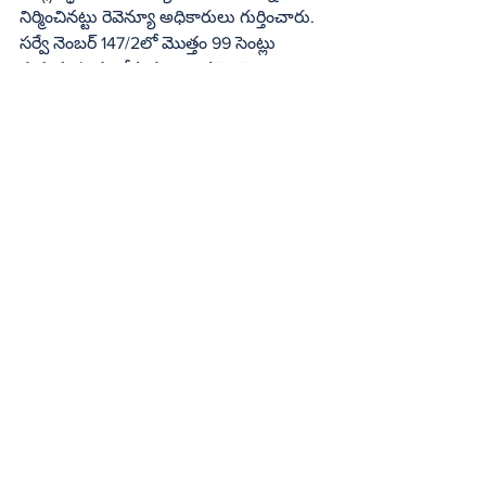
నిర్మించినట్టు రెవెన్యూ అధికారులు గుర్తించారు. 
సర్వే నెంబర్ 147/2లో మొత్తం 99 సెంట్లు 
ప్రభుత్వ పోరంబోకు స్థలంగా నమోదై ఉంది. 
దీంతో స్థానికులు తమ నడకదారిలో అక్రమ 
నిర్మాణం మొదలైనట్లు 2022లోనే ఫిర్యాదు 
చేశారు. దీనిపై విచారణ చేసినా చివరి 
నిమిషంలో రాజకీయ జోక్యంతో నిర్మాణం 
తొలగింపు నిలిచిపోయింది. ఇప్ప్పుడు 
ప్రభుత్వం మారిన తర్వాత కోర్టు విధించిన 
నిబంధనల మేరకు విచారణ జరిపి ఆర్డీవో 
నాలుగు పట్టాలను రద్దు చేసి, అక్రమ నిర్మాణం 
తొలగించాలని తహసీల్దారుకు ఆదేశాలు జారీ 
చేశారు.
Special stories