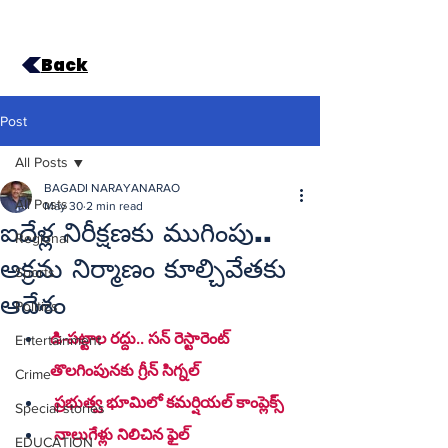
Back
Post
All Posts
BAGADI NARAYANARAO
All Posts
May 30
2 min read
ఐదేళ్ల నిరీక్షణకు ముగింపు..
Regional
అక్రమ నిర్మాణం కూల్చివేతకు
Sports
ఆదేశం
Politics
డి-పట్టాల రద్దు.. సన్ రెస్టారెంట్ 
Entertainment
తొలగింపునకు గ్రీన్ సిగ్నల్
Crime
 ప్రభుత్వ భూమిలో కమర్షియల్ కాంప్లెక్స్
Special stories
 నాలుగేళ్లు నిలిచిన ఫైల్
EDUCATION