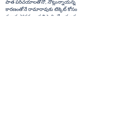
పాత పరిచయాలతోనో, నోట్లున్నాయన్న 
కారణంతోనే రామారావుకు టిక్కెట్‌ కోసం 
ధర్మాన సోదరులు ప్రతిపాదించే అవకాశం 
ఈసారి లేదు. ఎమ్మెల్యే పదవి ఉంటుండగా 
జగన్మోహన్‌రెడ్డి కోసం దాన్ని వదులుకొని వచ్చిన 
పిరియా సాయిరాజ్‌ గెలిస్తే మంత్రి అవుతారన్న 
కారణంతో గత ఎన్నికల్లో చాలామంది వైకాపా 
నాయకులు తమ అభ్యర్థి ఓటమి కోసం ఎక్కువ 
పని చేశారు. ఈసారి అలా కుదరదు కాబట్టి 
సాడి శ్యామ్‌ప్రసాద్‌రెడ్డి వైపే ధర్మాన సోదరులు 
మొగ్గు చూపిస్తున్నారు. శ్యామ్‌ కూడా పార్టీ 
అధికారంలో ఉందా, లేదా? అన్న దానికి 
ప్రమేయం లేకుండా నిత్యం నియోజకవర్గంలో 
ఏదో ఒక సమస్య పరిష్కారం కోసం పరుగులు 
తీస్తున్నారు. కవిటిలో డిగ్రీ కాలేజీ కోసం, 
బారువలో కొత్త ఆస్పత్రి నిర్మాణం పూర్తికి, 
నగరంలోకి భారీ వాహనాలు రావడానికి వీలుగా 
బ్రిడ్జి నిర్మాణానికి, అమ్మవారి ఉత్సవాల్లో 
విద్యుత్‌ షాక్‌తో మరణించిన ముగ్గురికి 