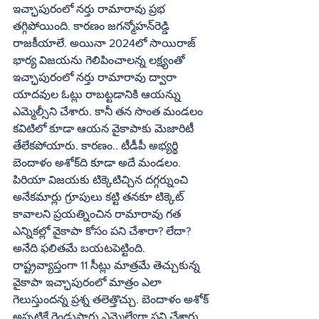
ఇచ్ఛాపురంలో నర్తు రామారావు ప్రభ 
తగ్గిపోయింది. కారణం జగన్మోహన్‌రెడ్డి 
రాజకీయాలే. అయినా 2024లో సాయిరాజ్‌ 
భార్య విజయను గెలిపించాలన్న లక్ష్యంతో 
ఇచ్ఛాపురంలో నర్తు రామారావు ద్వారా 
యాదవుల ఓట్లు రాబట్టడానికి ఆయన్ను 
ఎమ్మెల్సీని చేశారు. కానీ తన సొంత మండలం 
కవిటిలో కూడా ఆయన వైకాపాకు మెజారిటీ 
తేలేకపోయారు. కారణం.. టీడీపీ అభ్యర్థి 
బెందాళం అశోక్‌ది కూడా అదే మండలం. 
పిరియా విజయకు టిక్కెటిచ్చిన దగ్గర్నుంచి 
అనేకమార్లు గ్రూపులు కట్టి తనకూ టిక్కెట్‌ 
కావాలని ప్రయత్నించిన రామారావు గత 
ఎన్నికల్లో వైకాపా కోసం పని చేశారా? లేదా? 
అనేది ఫలితమే బయటపెట్టింది. 
రాష్ట్రవ్యాప్తంగా 11 సీట్లు మాత్రమే తెచ్చుకున్న 
వైకాపా ఇచ్ఛాపురంలో మాత్రం ఎలా 
గెలుస్తుందన్న ప్రశ్న తలెత్తొచ్చు. బెందాళం అశోక్‌ 
అప్పటికే రెండుసార్లు ఎమ్మెల్యేగా పని చేశారు. 