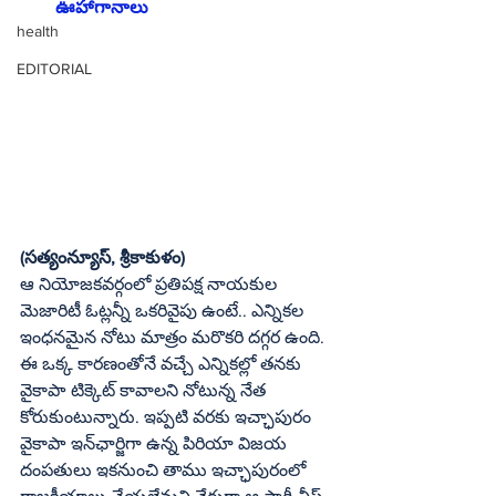
ఊహాగానాలు
health
EDITORIAL
(సత్యంన్యూస్‌, శ్రీకాకుళం)
ఆ నియోజకవర్గంలో ప్రతిపక్ష నాయకుల 
మెజారిటీ ఓట్లన్నీ ఒకరివైపు ఉంటే.. ఎన్నికల 
ఇంధనమైన నోటు మాత్రం మరొకరి దగ్గర ఉంది. 
ఈ ఒక్క కారణంతోనే వచ్చే ఎన్నికల్లో తనకు 
వైకాపా టిక్కెట్‌ కావాలని నోటున్న నేత 
కోరుకుంటున్నారు. ఇప్పటి వరకు ఇచ్ఛాపురం 
వైకాపా ఇన్‌ఛార్జిగా ఉన్న పిరియా విజయ 
దంపతులు ఇకనుంచి తాము ఇచ్ఛాపురంలో 