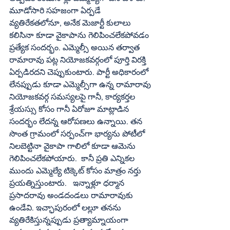
మూడోసారి సహజంగా ఏర్పడే 
వ్యతిరేకతలోనూ, అనేక మెజార్టీ కులాలు 
కలిసినా కూడా వైకాపాను గెలిపించలేకపోవడం 
ప్రత్యేక సందర్భం. ఎమ్మెల్సీ అయిన తర్వాత 
రామారావు పట్ల నియోజకవర్గంలో పూర్తి విరక్తి 
ఏర్పడిరదని చెప్పుకుంటారు. పార్టీ అధికారంలో 
లేనప్పుడు కూడా ఎమ్మెల్సీగా ఉన్న రామారావు 
నియోజకవర్గ సమస్యలపై గానీ, కార్యకర్తల 
శ్రేయస్సు కోసం గానీ ఏరోజూ మాట్లాడిన 
సందర్భం లేదన్న ఆరోపణలు ఉన్నాయి. తన 
సొంత గ్రామంలో సర్పంచ్‌గా భార్యను పోటీలో 
నిలబెట్టినా వైకాపా గాలిలో కూడా ఆమెను 
గెలిపించలేకపోయారు.  కానీ ప్రతి ఎన్నికల 
ముందు ఎమ్మెల్యే టిక్కెట్‌ కోసం మాత్రం నర్తు 
ప్రయత్నిస్తుంటారు.   ఇన్నాళ్లూ ధర్మాన 
ప్రసాదరావు అండదండలు రామారావుకు 
ఉండేవి. ఇచ్ఛాపురంలో లల్లూ తనను 
వ్యతిరేకిస్తున్నప్పుడు ప్రత్యామ్నాయంగా 