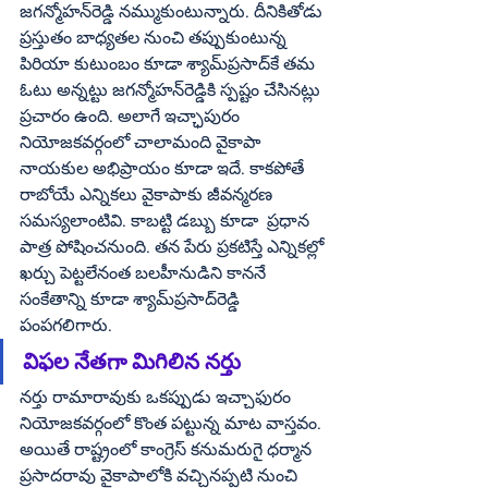
జగన్మోహన్‌రెడ్డి నమ్ముకుంటున్నారు. దీనికితోడు 
ప్రస్తుతం బాధ్యతల నుంచి తప్పుకుంటున్న 
పిరియా కుటుంబం కూడా శ్యామ్‌ప్రసాద్‌కే తమ 
ఓటు అన్నట్టు జగన్మోహన్‌రెడ్డికి స్పష్టం చేసినట్లు 
ప్రచారం ఉంది. అలాగే ఇచ్ఛాపురం 
నియోజకవర్గంలో చాలామంది వైకాపా 
నాయకుల అభిప్రాయం కూడా ఇదే. కాకపోతే 
రాబోయే ఎన్నికలు వైకాపాకు జీవన్మరణ 
సమస్యలాంటివి. కాబట్టి డబ్బు కూడా  ప్రధాన 
పాత్ర పోషించనుంది. తన పేరు ప్రకటిస్తే ఎన్నికల్లో 
ఖర్చు పెట్టలేనంత బలహీనుడిని కాననే 
సంకేతాన్ని కూడా శ్యామ్‌ప్రసాద్‌రెడ్డి 
పంపగలిగారు. 
విఫల నేతగా మిగిలిన నర్తు
నర్తు రామారావుకు ఒకప్పుడు ఇచ్చాఫురం 
నియోజకవర్గంలో కొంత పట్టున్న మాట వాస్తవం. 
అయితే రాష్ట్రంలో కాంగ్రెస్‌ కనుమరుగై ధర్మాన 
ప్రసాదరావు వైకాపాలోకి వచ్చినప్పటి నుంచి 