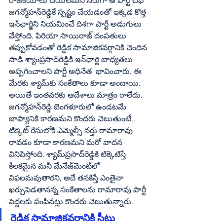
రాజకీయాలు చేయలేమని నేరుగా ఆ పార్టీ చీఫ్‌ 
జగన్మోహన్‌రెడ్డికే స్పష్టం చేయడంతో ఇక్కడ కొత్త 
ఇన్‌ఛార్జిని నియమించే దిశగా పార్టీ అడుగులు 
వేస్తోంది. పిరియా సాయిరాజ్‌ దంపతులు 
తప్పుకోవడంతో రెడ్డిక సామాజికవర్గానికి చెందిన 
సాడి శ్యాంప్రసాద్‌రెడ్డికి ఇన్‌ఛార్జి బాధ్యతలు 
అప్పగించాలని పార్టీ అధినేత  భావించారు. ఈ 
మేరకు శ్యామ్‌కు సంకేతాలు కూడా అందాయి. 
అయితే ఇంతవరకు ఆదేశాలు మాత్రం రాలేదు. 
జగన్మోహన్‌రెడ్డి బెంగళూరులో ఉండటమే 
జాప్యానికి కారణమని కొందరు చెబుతుంటే.. 
టిక్కెట్‌ రేసులోకి ఎమ్మెల్సీ నర్తు రామారావు 
రావడం కూడా కారణమని మరో వాదన 
వినిపిస్తోంది. శ్యామ్‌ప్రసాద్‌రెడ్డికి టిక్కెటిస్తే 
కీలకమైన మనీ మేనేజ్‌మెంట్‌లో 
విఫలమవుతారని, అదే తనకిస్తే ఎంతైనా 
ఖర్చుపెడతానన్న సంకేతాలను రామారావు పార్టీ 
పెద్దలకు పంపినట్లు కొందరు చెబుతున్నారు. 
రెడ్డిక సామాజికవర్గానికి సీటు