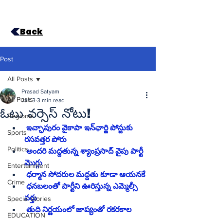
Back
Post
All Posts
Prasad Satyam
All Posts
Jan 3
3 min read
ఓటు వర్సెస్‌ నోటు!
Regional
 ఇచ్ఛాపురం వైకాపా ఇన్‌ఛార్జి పోస్టుకు 
Sports
రసవత్తర పోరు
Politics
 అందరి మద్దతున్న శ్యాంప్రసాద్‌ వైపు పార్టీ 
మొగ్గు
Entertainment
 ధర్మాన సోదరుల మద్దతు కూడా ఆయనకే
Crime
 ధనబలంతో పార్టీని ఊరిస్తున్న ఎమ్మెల్సీ 
నర్తు
Special stories
 తుది నిర్ణయంలో జాప్యంతో రకరకాల 
EDUCATION