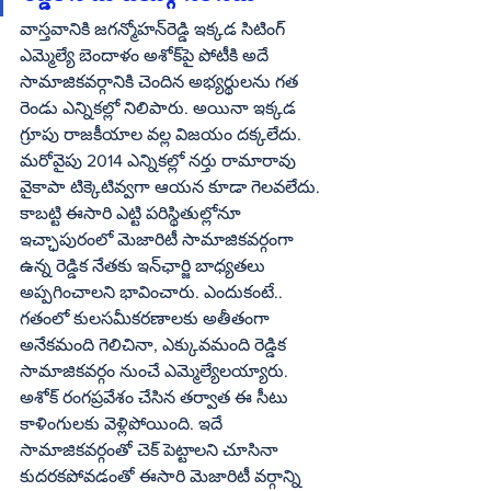
వాస్తవానికి జగన్మోహన్‌రెడ్డి ఇక్కడ సిటింగ్‌ 
ఎమ్మెల్యే బెందాళం అశోక్‌పై పోటీకి అదే 
సామాజికవర్గానికి చెందిన అభ్యర్థులను గత 
రెండు ఎన్నికల్లో నిలిపారు. అయినా ఇక్కడ 
గ్రూపు రాజకీయాల వల్ల విజయం దక్కలేదు. 
మరోవైపు 2014 ఎన్నికల్లో నర్తు రామారావు 
వైకాపా టిక్కెటివ్వగా ఆయన కూడా గెలవలేదు. 
కాబట్టి ఈసారి ఎట్టి పరిస్థితుల్లోనూ 
ఇచ్ఛాపురంలో మెజారిటీ సామాజికవర్గంగా 
ఉన్న రెడ్డిక నేతకు ఇన్‌ఛార్జి బాధ్యతలు 
అప్పగించాలని భావించారు. ఎందుకంటే.. 
గతంలో కులసమీకరణాలకు అతీతంగా 
అనేకమంది గెలిచినా, ఎక్కువమంది రెడ్డిక 
సామాజికవర్గం నుంచే ఎమ్మెల్యేలయ్యారు. 
అశోక్‌ రంగప్రవేశం చేసిన తర్వాత ఈ సీటు 
కాళింగులకు వెళ్లిపోయింది. ఇదే 
సామాజికవర్గంతో చెక్‌ పెట్టాలని చూసినా 
కుదరకపోవడంతో ఈసారి మెజారిటీ వర్గాన్ని 