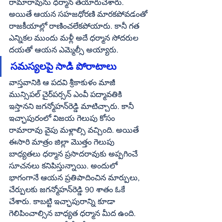
రామారావును ధర్మాన తయారుచేశారు. 
అయితే ఆయన సహజధోరణి మారకపోవడంతో 
రాజకీయాల్లో రాణించలేకపోయారు. కానీ గత 
ఎన్నికల ముందు మళ్లీ అదే ధర్మాన సోదరుల 
దయతో ఆయన ఎమ్మెల్సీ అయ్యారు. 
సమస్యలపై సాడి పోరాటాలు
వాస్తవానికి ఆ పదవి శ్రీకాకుళం మాజీ 
మున్సిపల్‌ చైర్‌పర్సన్‌ ఎంవీ పద్మావతికి 
ఇస్తానని జగన్మోహన్‌రెడ్డి మాటిచ్చారు. కానీ 
ఇచ్ఛాపురంలో విజయ గెలుపు కోసం 
రామారావు వైపు మళ్లాల్సి వచ్చింది. అయితే 
ఈసారి మాత్రం జిల్లా మొత్తం గెలుపు 
బాధ్యతలు ధర్మాన ప్రసాదరావుకు అప్పగించే 
సూచనలు కనిపిస్తున్నాయి. అందులో 
భాగంగానే ఆయన ప్రతిపాదించిన మార్పులు, 
చేర్పులకు జగన్మోహన్‌రెడ్డి 90 శాతం ఓకే 
చేశారు. కాబట్టి ఇచ్ఛాపురాన్ని కూడా 
గెలిపించాల్సిన బాధ్యత ధర్మాన మీద ఉంది. 