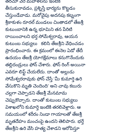
తరచూ వేరే మహిళలను ఇంటికి 
తీసుకురావడం, ప్రశ్నిస్తే భార్యను కొట్టడం 
చేస్తుండేవాడు. మరోవైపు అదనపు కట్నంగా 
శ్రీకాకుళం రూరల్ మండలం చింతాడలో తేజశ్రీ 
కుటుంబానికి ఉన్న భూమిని తన పేరిటి 
రాయించాలని భర్త సోమేశ్వరావు, ఆయన 
కుటుంబ సభ్యులు   కలిసి తేజశ్రీని వేధించడం 
ప్రారంభించారు. ఈ క్రమంలో ఈనెల ఏడో తేదీ 
ఉదయం తేజశ్రీ యోగక్షేమాలు కనుగొనేందుకు 
తల్లిదండ్రులు ఫోన్ చేశారు. ఫోన్ రింగ్ అయినా 
ఎవరూ లిఫ్ట్ చేయలేదు. దాంతో అల్లుడు 
సోమేశ్వరరావుకు ఫోన్ చేస్తే ‘మీ కుమార్తె ఉరి 
వేసుకొని మృతి చెందింది’ అని చావు కబురు 
చల్లగా చెప్పాడని తేజశ్రీ మేనమామ 
చెప్పుకొచ్చారు. దాంతో కుటుంబ సభ్యులు 
విశాఖలోని కుమార్తె ఇంటికి తరలివెళ్లారు. ఆ 
సమయంలో శరీరం నిండా గాయాలతో తేజశ్రీ 
మృతదేహం మంచంపై ఉందని తెలిపారు. భర్తే 
తేజశ్రీని ఉరి వేసి హత్య చేశాడని ఆరోపిస్తూ 