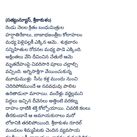
(సత్యంన్యూస్, శ్రీకాకుళం)
రెండు నెలల క్రితం బంధుమిత్రుల 
హర్షాతిరేకాలు, బాజాభజంత్రీల కోలాహలం 
మధ్య పెళ్లిపల్లకీ ఎక్కిన ఆమె.. శుక్రవారం 
సన్నిహితుల రోదనల మధ్య పాడె ఎక్కింది. 
అక్షింతలు వేసి దీవించిన చేతులే ఆమె 
మృతదేహంపై చివరిసారి పూలు చల్లాల్సి 
వచ్చింది. అగ్నిసాక్షిగా వేయించుకున్న 
మూ
డు
ముళ్లు  సీను కళ్ల ముందు నుంచి 
చెదిరిపోకముందే ఆ నవవధువు పాలిట 
ఉరితాడులా మారాయి. వందేళ్లు వర్థిల్లమని 
పెద్దలు ఇచ్చిన దీవెనలు అత్తింటి వరకట్న 
దాహం ధాటికి శక్తి కోల్పోయాయి. చివరికి కలలు 
తీరకుండానే ఆ అమాయకురాలు మరో 
లోకానికి తరలిపోయింది. శ్రీకాకుళం రూరల్  
మండలం శిమ్మపేటకు చెందిన వ్యవసాయ 