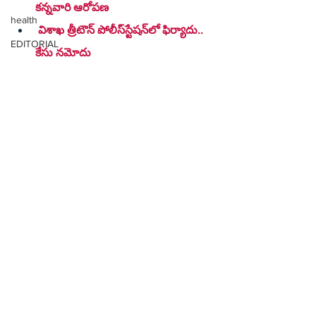
కన్నవారి ఆరోపణ
health
 విశాఖ త్రీటౌన్ పోలీస్‌స్టేషన్‌లో ఫిర్యాదు.. 
EDITORIAL
కేసు నమోదు