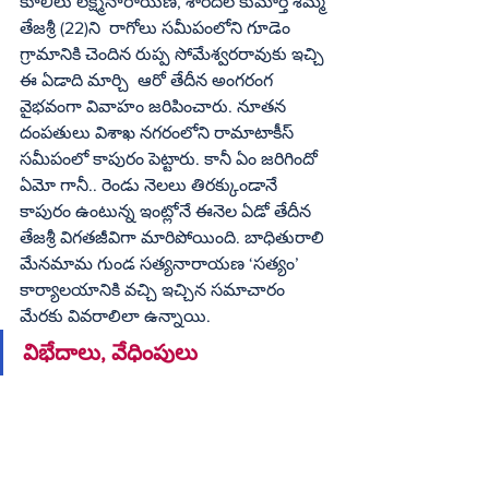
కూలీలు లక్ష్మీనారాయణ, శారదల కుమార్తె శిమ్మ 
తేజశ్రీ (22)ని  రాగోలు సమీపంలోని గూడెం 
గ్రామానికి చెందిన రుప్ప సోమేశ్వరరావుకు ఇచ్చి 
ఈ ఏడాది మార్చి  ఆరో తేదీన అంగరంగ 
వైభవంగా వివాహం జరిపించారు. నూతన 
దంపతులు విశాఖ నగరంలోని రామాటాకీస్ 
సమీపంలో కాపురం పెట్టారు. కానీ ఏం జరిగిందో 
ఏమో గానీ.. రెండు నెలలు తిరక్కుండానే 
కాపురం ఉంటున్న ఇంట్లోనే ఈనెల ఏడో తేదీన 
తేజశ్రీ విగతజీవిగా మారిపోయింది. బాధితురాలి 
మేనమామ గుండ సత్యనారాయణ ‘సత్యం’ 
కార్యాలయానికి వచ్చి ఇచ్చిన సమాచారం 
మేరకు వివరాలిలా ఉన్నాయి. 
విభేదాలు, వేధింపులు