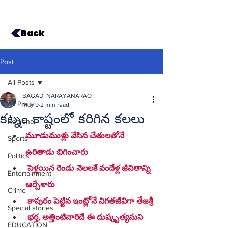
Back
Post
All Posts
BAGADI NARAYANARAO
All Posts
May 9
2 min read
కట్నం కాష్టంలో కరిగిన కలలు
Regional
మూ
డుముళ్లు వేసిన చేతులతోనే 
Sports
ఉరితాడు బిగించారు
Politics
 పెళ్లయిన రెండు నెలలకే వందేళ్ల జీవితాన్ని 
Entertainment
ఆర్పేశారు
Crime
 కాపురం పెట్టిన ఇంట్లోనే విగతజీవిగా తేజశ్రీ
Special stories
 భర్త, అత్తింటివారిదే ఈ దుష్కృత్యమని 
EDUCATION