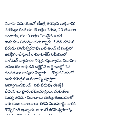
వివాహ సమయంలో తేజశ్రీ తరఫున అత్తివారికి 
వరకట్నం కింద రూ.16 లక్షల నగదు, 20 తులాల 
బంగారం, రూ.10 లక్షల విలువైన ఇతర  
కానుకలు సమర్పించుకున్నారు. బీటెక్ చదివిన 
వరుడు సోమేశ్వరరావు ఎల్ అండ్ టీ సంస్థలో 
ఉద్యోగం చేస్తూనే రామాటాకీస్ సమీపంలో 
హÃటల్ వ్యాపారం నిర్వహిస్తున్నాడు. వివాహం 
అనంతరం అక్కడికి దగ్గర్లోనే అద్దె ఇంట్లో నవ 
దంపతులు కాపురం పెట్టారు.    కొత్త జీవితంలో 
అడుగుపెట్టిన ఆనందాన్ని పూర్తిగా 
ఆస్వాదించకుండే   నవ వధువు తేజశ్రీకి 
వేధింపులు ప్రారంభమయ్యాయి. దంపతుల 
మధ్య తరచూ వివాదాలు తలెత్తుతుండడంతో 
ఇరు కుటుంబాలవారు  కలిసి పలుమార్లు వారికి 
కౌన్సెలింగ్ ఇచ్చారు. అయితే సోమేశ్వరరావు 