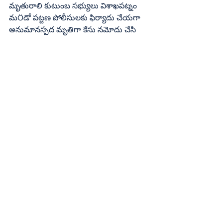
మృతురాలి కుటుంబ సభ్యులు విశాఖపట్నం 
మÖడో పట్టణ పోలీసులకు ఫిర్యాదు చేయగా  
అనుమానస్పద మృతిగా కేసు నమోదు చేసి 
తేజశ్రీ భర్త సోమేశ్వరరావును అదుపులోకి 
తీసుకున్నారని ఆయన ‘సత్యం’కు తెలిపారు. 
తేజశ్రీ మృతదేహానికి పంచనామా చేసిన 
అనంతరం శుక్రవారం సాయంత్రం మృతదేహాన్ని 
శిమ్మపేటకు తీసుకురాగా గ్రామస్తులు 
ఆశ్రునయనాలతో భారీగా అంతిమ యాత్ర 
నిర్వహించి అంతిమ సంస్కారాలు జరిపారు. 
తేజశ్రీది ముమ్మాటికే హత్యేనని, నిందితుడు 
సోమేశ్వరరావుపై చట్టపరంగా కఠిన చర్యలు 
తీసుకోవాలని యువత, మహిళలు నినాదాలు 
చేశారు.
Crime