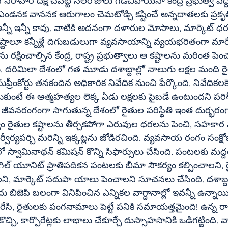
డనక వాననక ఆరుగాలం చెమటోడ్చి కష్టించే అన్నదాతలకు ప్రకృత
న్నీ కావు. వాటికి అదనంగా దళారుల మోసాలు, మార్కెట్‌ ధర పతనాలు, 
ష్టాలూ కన్నీళ్లే దిగుబడులుగా వ్యవసాయాన్ని వ్యయభరితంగా మార
ును రక్షించాల్సిన కేంద్ర, రాష్ట్ర ప్రభుత్వాలు ఆ కష్టాలను మరింత ప
 దరిమిలా దేశంలో గత మూడు దశాబ్దాల్లో నాలుగు లక్షల మంది ర
ప్రీంకోర్టు తనకందిన అధికారిక నివేదిక నుంచి పేర్కొంది. నివేదికల
ుకుంటే ఈ ఆత్మహత్యల లెక్క ఏడు లక్షలకు పైబడే ఉంటుందని పర
జీవనరంగంగా సాగుతున్న దేశంలో రైతుల పరిస్థితి ఇంత దుర్భర
త్వం రైతుల కష్టాలను తీర్చకపోగా ఎరువుల ధరలను పెంచి, సహకార 
ిర్వీర్యపర్చి మరిన్ని ఇక్కట్లను జోడిరచింది. వ్యవసాయ రంగం సంక్ష
 చేసింది. పంటలకు మద్దతు ధర (సి2 + 50 
ైతులందరికీ 
ు చేసింది. దశాబ్దం క్రితం వరకూ 
బిజెపి బలంగా వినిపించిన ఎన్నికల వాగ్దానాల్లో ఇవన్నీ ఉన్నాయి. 
ేసి, రైతులకు పంగనామాలు పెట్టే పనికి సమాయత్తమైంది! ఉన్న రా
చి, కార్పొరేట్లకు లాభాలు చేకూర్చే దుస్సాహసానికి ఒడిగట్టింది. వా