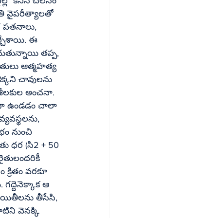
ి వైపరీత్యాలతో 
్చేశాయి. ఈ 
ెంచుతున్నాయి తప్ప, 
ైతులు ఆత్మహత్య 
కెక్కని చావులను 
ిశీలకుల అంచనా. 
ంగా ఉండడం చాలా 
వ్యవస్థలను, 
ోభం నుంచి 
గద్దెనెక్కాక ఆ 
యితీలను తీసేసి, 
టిని వెనక్కి 