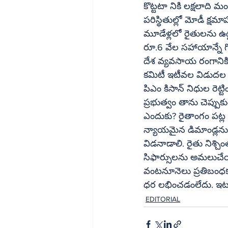
కొట్టటా నికి లక్షలాది మ
పరిస్థితుల్లో మోడీ క్షమా
మూడేళ్లలో రైతులను ఉద్
రూ.6 వేల సహాయాన్నే గ
దేశ వ్యవసాయ రంగానికి 
కమిటీ ఇటీవల విడుదల నివ
పిఎం కిసాన్‌ నిధుల రెట్టింపు, బడ్జెట్లో వ్యవసాయ రంగ వాటా పెంపు వంటి ప్రతిపాదనలు చేసింది. మోడీ 
ప్రభుత్వం తాను చెప్పుకు
ఎందుకు? రైతాంగం పట్ల కత
న్యాయమైన డిమాండ్లను తక
విడనాడాలి. రైతు నిశ్చింత
సిఫార్సులను అమలుచేయా
వంటనూనెలు ప్రతిబంధక
ధర లభించడంలేదు. ఇటువ
EDITORIAL