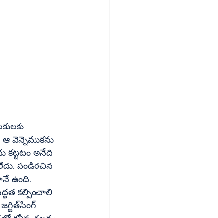
లకులకు 
 ఆ వెన్నెముకను 
దు కట్టటం అనేది 
ేదు. పండిరచిన 
నే ఉంది. 
ద్ధత కల్పించాలి 
ింగ్‌ 