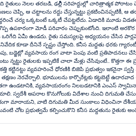
ంది రైతులు నెలల తరబడి, ఢల్లీి సరిహద్దుల్లో చారిత్రాత్మక పోరాటం 
పణలు చెప్పి, ఆ చట్టాలను రద్దు చేస్తున్నట్టు ప్రకటించినప్పటికీ, ఆ 
ధరించే చర్య ఒక్కటంటే ఒక్కటీ చేపట్టలేదు. ఏడాదికి మూడు విడతలు
ొప్ప ఉపకారంగా మోడీ పరివారం చెప్పుకుంటోంది. ఇలాంటి అరకొర 
ఒరిగేది ఏమీ ఉండదు. రైతు సమస్యలపై అధ్యయనం చేసిన పార్లమెంట
ేదిక కూడా దీనినే స్పష్టం చేస్తోంది. కనీస మద్దతు ధరకు గ్యారం
ంటు న్నట్టు రైతులకు ఇప్పటికే చాలా మేళ్లు చేసివుంటే.. కొత్తగా ఈ
్తి కట్టినట్టు వ్యవహరించే ధోరణికి బిజెపి ప్రభుత్వం ఇకనైనా స్వస్
్షణం నెరవేర్చాలి. భూములను కార్పొరేట్లకు కట్టబెట్టే ఉదారవాద 
గా ఉండటానికి, వ్యవసాయరంగం నిలబడటానికి ఎంఎస్‌ స్వామినాథన్‌ 
లి. స్వదేశీ అపరాల కొనుగోలుకు విదేశాల నుంచి దిగుమతి చేసు
ంగా మారాయని, వాటి దిగుమతి మీద సుంకాలు విధించినా దేశీయం
ంటి చోట ప్రభుత్వమే కల్పించుకొని కనీస మద్దతును రైతుకు అం