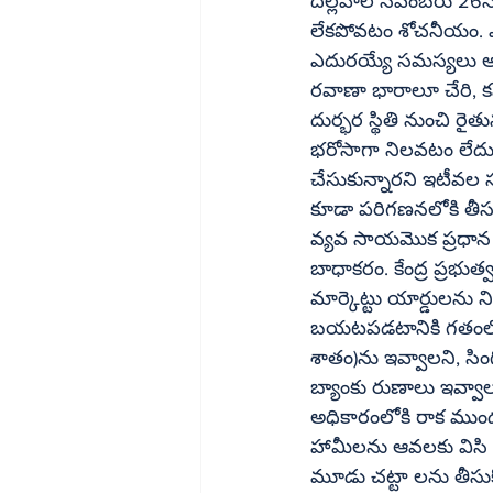
దల్లేవాల్‌ నవంబరు 26న నిరాహార దీక్ష చేపట్టి నెలరోజులు గడిచిపోయినా కేంద్ర ప్రభుత్వ పెద్దల్లో కనీస చలనం 
లేకపోవటం శోచనీయం. ఎం
ఎదురయ్యే సమస్యలు అన్నీ ఇ
రవాణా భారాలూ చేరి, క
దుర్భర స్థితి నుంచి రైత
భరోసాగా నిలవటం లేదు.
చేసుకున్నారని ఇటీవల సు
కూడా పరిగణనలోకి తీస
వ్యవ సాయమొక ప్రధాన 
బాధాకరం. కేంద్ర ప్రభు
మార్కెట్టు యార్డులను న
బయటపడటానికి గతంలో స్వామినాథన్‌ కమిషన్‌ కొన్ని సిఫార్సులు
శాతం)ను ఇవ్వాలని, సింగిల్‌ యూనిట్‌ ప్రాతిపదికన పంటలకు బీమా సౌకర్యం కల్పించాలని, ర
బ్యాంకు రుణాలు ఇవ్వాలని, మార్కెట్‌ సదుపా యాలు పెంచాలని సూచనల
అధికారంలోకి రాక ముందు 
హామీలను ఆవలకు విసి ర
మూడు చట్టా లను తీసుకొచ్