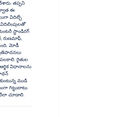
చేశారు. తప్పని 
తర్వాత ఈ 
గా విదిల్చే 
విదిలింపులతో 
రీ స్టాండిరగ్‌ 
టీ, రుణమాఫీ, 
 ప్రతిపాదనలు 
తి పలకాలి. రైతుల 
ఆర్థిక విధానాలను 
కుంటున్న ముడి 
గా గిట్టుబాటు 
దేలా చూడాలి.