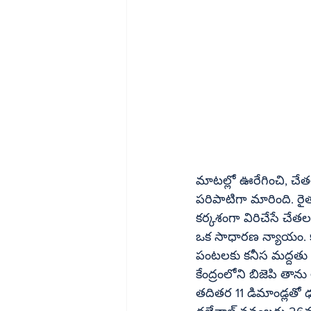
మాటల్లో ఊరేగించి, చే
పరిపాటిగా మారింది. రై
కర్కశంగా విరిచేసే చేతలక
ఒక సాధారణ న్యాయం. క
పంటలకు కనీస మద్దతు ధ
కేంద్రంలోని బిజెపి తాన
తదితర 11 డిమాండ్లతో ఢల్ల