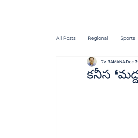
All Posts
Regional
Sports
DV RAMANA
Dec 3
health
EDITORIAL
కనీస ‘మద