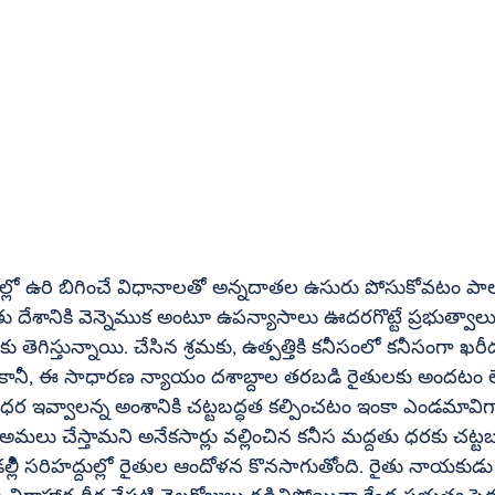
తల్లో ఉరి బిగించే విధానాలతో అన్నదాతల ఉసురు పోసుకోవటం పా
తు దేశానికి వెన్నెముక అంటూ ఉపన్యాసాలు ఊదరగొట్టే ప్రభుత్వాలు
ు తెగిస్తున్నాయి. చేసిన శ్రమకు, ఉత్పత్తికి కనీసంలో కనీసంగా ఖరీ
ానీ, ఈ సాధారణ న్యాయం దశాబ్దాల తరబడి రైతులకు అందటం ల
ర ఇవ్వాలన్న అంశానికి చట్టబద్ధత కల్పించటం ఇంకా ఎండమావిగా
ు అమలు చేస్తామని అనేకసార్లు వల్లించిన కనీస మద్దతు ధరకు చట్టబ
ీి సరిహద్దుల్లో రైతుల ఆందోళన కొనసాగుతోంది. రైతు నాయకుడు జగ్జిత్‌స