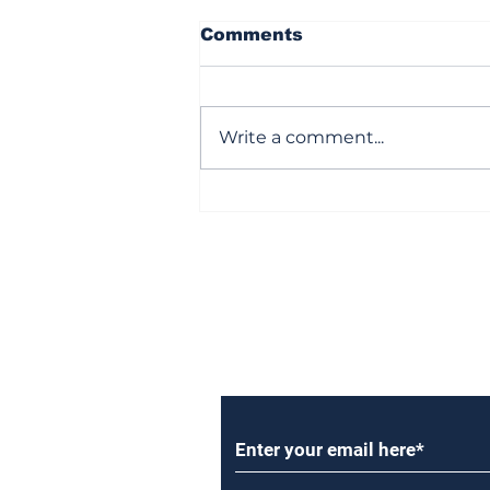
Comments
Write a comment...
సొంతింటి కలను చెరిపేస్తున్న
జెన్‌జీ!
Subscribe to Our Newsl