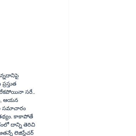
్నదానిపై 
్రస్తుత 
లేకపోయినా సరే.. 
డం, ఆయన 
గాల సమాచారం 
తథ్యం. కాకాపోతే 
న్నే లెజిస్లేచర్ 