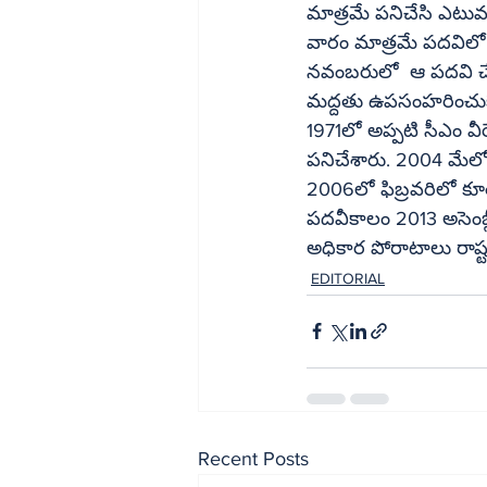
మాత్రమే పనిచేసి ఎటువం
వారం మాత్రమే పదవిలో 
నవంబరులో  ఆ పదవి చేప
మద్దతు ఉపసంహరించుకో
1971లో అప్పటి సీఎం వీ
పనిచేశారు. 2004 మేలో ఏర్పాటైన ధరమ్‌సింగ్ సీఎంగా ఏర్పాట
2006లో ఫిబ్రవరిలో కూ
పదవీకాలం 2013 అసెంబ్లీ
అధికార పోరాటాలు రాష్ట్
EDITORIAL
Recent Posts