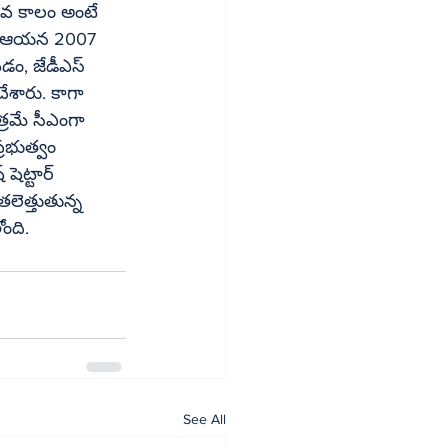
కువ కాలం అంటే 
రు. ఆయన 2007 
డం, జేడీఎస్ 
శారు. కాగా 
్రమే సీఎంగా 
ెట్టార్ 
లెత్తుతున్న 
ంది.
See All