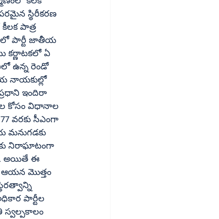
మాణంలో కీలక 
ాపరమైన స్థిరీకరణ 
లో పార్టీ జాతీయ 
ు కర్ణాటకలో ఏ 
ో ఉన్న రెండో 
ీయ నాయకుల్లో 
ల కోసం విధానాల 
977 వరకు సీఎంగా 
కీయ మనుగడకు 
రకు నిరాఘాటంగా 
రు. అయితే ఈ 
రత్వాన్ని 
ికార పార్టీల 
 స్వల్పకాలం 