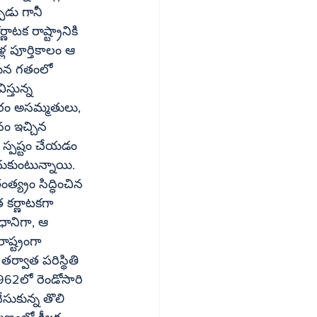
ుడు గానీ 
క రాష్ట్రానికి 
ల పూర్తికాలం ఆ 
ఆయన గతంలో 
్తున్న 
కారం అసమ్మతులు, 
నం ఇచ్చిన 
్య్రం సిద్ధించిన 
త కర్ణాటకగా 
ధానిగా, ఆ 
ష్ట్రంగా 
ర్వాత పరిస్థితి 
962లో రెండోసారి 
సుకున్న తొలి 