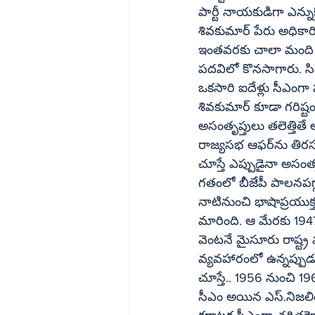
పార్టీ నాయకుడిగా ఎన్న
శివకుమార్ పేరు అధికార
ఇంతవరకు చాలా మంది ముఖ
పదవిలో కొనసాగారు. సి
ఒకసారి ఐదేళ్లు సీఎంగా 
శివకుమార్ కూడా గరిష్టం
అసంతృప్తులు తలెత్తితే
రాజ్యసభ ఆఫర్‌ను తిరస్కరించిన సిద్ధరామయ్య రాష్ట్ర రాజకీయాలకే పరిమితం అవుతానని స్పష్టం చేయడం 
చూస్తే ఎప్పుడైనా అసంతృప్తిరాగం వ
గతంలో బీజేపీ పాలనపగ్గా
నాటినుంచి భాషాప్రయుక్త
మారింది. ఆ మేరకు 1947
వెంటనే మైసూరు రాష్ట్ర
వ్యవహారంలో ఉన్నప్పుడు 
చూస్తే.. 1956 నుంచి 1
సీఎం అయిన ఎస్.నిజలింగ