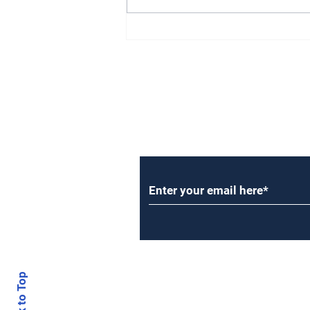
నగర జీవనానికి ట్రాఫిక్ బ్రేకులు!
Subscribe to Our Newsl
Back to Top