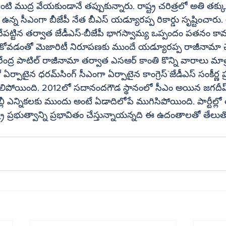
టి ముద్ర వేయకుండానే తప్పుకున్నారు. రాష్ట్ర చరిత్రలో అతి తక్
ఉన్న సీఎంగా బీజేపీ నేత బీఎస్ యడ్యూరప్ప రికార్డు సృష్టించా
ట్టిన తర్వాత జేడీఎస్-బీజేపీ భాగస్వామ్య ఒప్పందం పతనం కావ
వడంతో మెజారిటీ నిరూపణకు ముందే యడ్యూరప్ప రాజీనామా చే
రేంద్ర పాటిల్ రాజీనామా తర్వాత ఎసఆర్ కాంతి కొన్ని వారాలు మాత
ైన కాంగ్రెస్`జేడీఎస్ సంకీర్ణ ప్రభుత్వం 
లిపోయింది. 2012లో సదానందగౌడ స్థానంలో సీఎం అయిన జగదీష్ ష
 ఎన్నికలకు ముందు అంటే ఏడాదిలోపే ముగిసిపోయింది. పార్టీల్లో త
ర ప్రభుత్వాన్ని ప్రభావితం చేస్తున్నాయన్నది ఈ ఉదంతాలతో తేలుతో