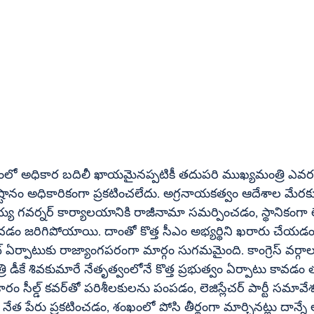
భుత్వంలో అధికార బదిలీ ఖాయమైనప్పటికీ తదుపరి ముఖ్యమంత్రి ఎవరన
ష్టానం అధికారికంగా ప్రకటించలేదు. అగ్రనాయకత్వం ఆదేశాల మేరకు ప
్య గవర్నర్ కార్యాలయానికి రాజీనామా సమర్పించడం, స్థానికంగా 
ంచడం జరిగిపోయాయి. దాంతో కొత్త సీఎం అభ్యర్థిని ఖరారు చేయ
నెట్ ఏర్పాటుకు రాజ్యాంగపరంగా మార్గం సుగమమైంది. కాంగ్రెస్ వర్
 డీకే శివకుమారే నేతృత్వంలోనే కొత్త ప్రభుత్వం ఏర్పాటు కావడం 
స్లేచర్ పార్టీ సమావేశంలో దాన్ని తెరిచి 
ేత పేరు ప్రకటించడం, శంఖంలో పోసి తీర్థంగా మార్చినట్లు దాన్నే అత