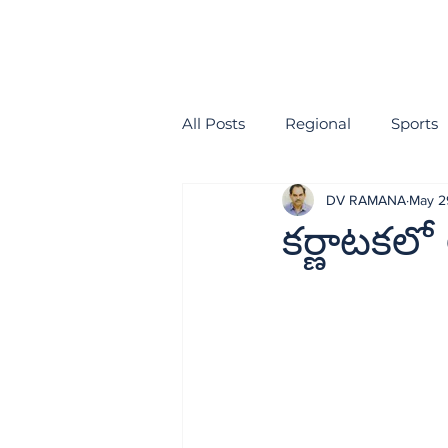
All Posts
Regional
Sports
DV RAMANA
May 2
health
EDITORIAL
కర్ణాటకలో 