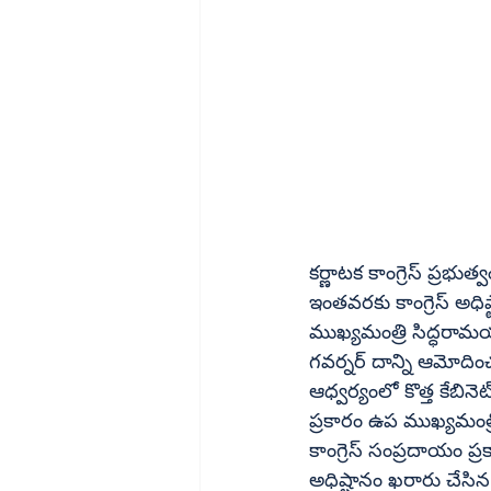
కర్ణాటక కాంగ్రెస్ ప్ర
ఇంతవరకు కాంగ్రెస్ అధి
ముఖ్యమంత్రి సిద్ధరామయ
గవర్నర్ దాన్ని ఆమోది
ఆధ్వర్యంలో కొత్త కేబి
ప్రకారం ఉప ముఖ్యమంత్రి
కాంగ్రెస్ సంప్రదాయం ప్రకారం సీల్డ్ కవర్‌తో పరిశీలకులను పంపడం, లెజి
అధిష్టానం ఖరారు చేసిన న