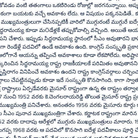
ుకోవడం వంటి తతంగాలు ఒకటిరెండు రోజుల్లో జరగనున్నాయి. అప్ప
ికంగా బయటకు వచ్చే అవకాశం లేదు. ఆ విషయం పక్కనపెడితే.. కర్ణాట
్యమంత్రులుగా చేసినప్పటికీ వారిలో ముగ్గురంటే ముగ్గురే ఐదేళ్
ద్ధరామయ్య కూడా మÖడేళ్లకే తప్పుకోవాల్సి వచ్చింది. అయితే 
పని చేశారు. ఇప్పుడు సిద్ధరామయ్య స్థానంలో సీఎం అవుతారని భావిస
గా రెండేళ్లే పదవిలో ఉండే అవకాశం ఉంది. కాంగ్రెస్ సంస్కృతి ప్ర
 ఆలోగానే ఆయన్ను తప్పించే అవకాశాలు కూడా లేకపోలేదు. అధిష్టా
ినిపించే అవకాశం ఉందని రాష్ట్ర కాంగ్రెస్‌వర్గాలు చర్చించుకుంటున్నాయి. 
లు చేపట్టినప్పుడు కూడా ఇదే సంస్కృతి కొనసాగింది. కాగా స్వాతంత
 రాష్ట్రాలు ఏర్పడేవరకు మైసూర్ రాష్ట్రంగా ఉన్న ఈ రాష్ట్రం తర్వా
 నుంచి 1952 వరకు కె.చెంగలరాయరెడ్డి తొలుత మైసూర్ రాష్ట్ర ప్ర
 ముఖ్యమంత్రి పనిచేశారు. అనంతరం 1956 వరకు మైసూరు కూర్గు రా
సీఎం పునాచ ముఖ్యమంత్రిగా చేశారు. కర్ణాటక రాష్ట్రంగా మారిన త
962 వరకు దాదాపు ఆరేళ్లలో ముగ్గురు ముఖ్యమంత్రులు మారారు. 1
ప్ప 1968 వరకు ఆ పదవిలో కొనసాగి ఐదేళ్ల పదవీకాలం పూర్తి చే