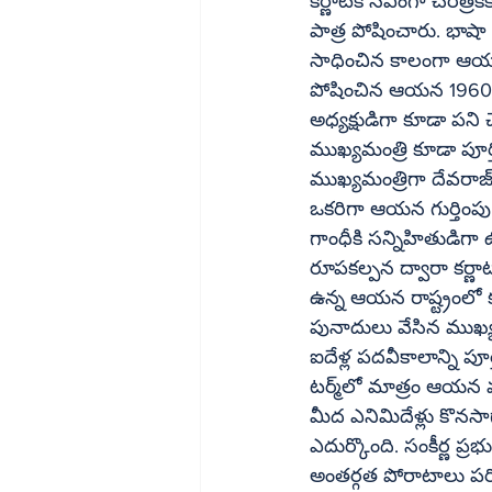
కర్ణాటక సీఎంగా చరిత్ర
పాత్ర పోషించారు. భాషా 
సాధించిన కాలంగా ఆయన హయాం
పోషించిన ఆయన 1960 చివ
అధ్యక్షుడిగా కూడా పని
ముఖ్యమంత్రి కూడా పూర
ముఖ్యమంత్రిగా దేవరాజ్
ఒకరిగా ఆయన గుర్తింపు పొందారు. జాతీయ కాంగ్ర
గాంధీకి సన్నిహితుడి
రూపకల్పన ద్వారా కర్ణా
ఉన్న ఆయన రాష్ట్రంలో 
పునాదులు వేసిన ముఖ్య
ఐదేళ్ల పదవీకాలాన్ని పూ
టర్మ్‌లో మాత్రం ఆయన మÖడేళ్లకే తప్పుకోవాల్సి వచ్చింది. రెండుసార్లు సీఎం పదవి చేపట్టిన ఆయన మొత్తం 
మీద ఎనిమిదేళ్లు కొనసా
ఎదుర్కొంది. సంకీర్ణ ప
అంతర్గత పోరాటాలు పరి