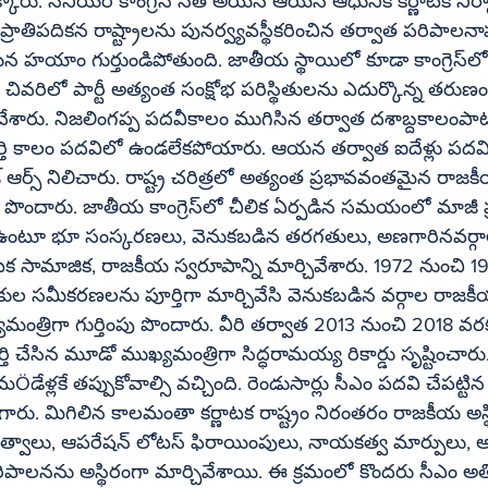
కెక్కారు. సీనియర్ కాంగ్రెస్ నేత అయిన ఆయన ఆధునిక కర్ణాటక నిర్
ప్రాతిపదికన రాష్ట్రాలను పునర్వ్యవస్థీకరించిన తర్వాత పరిపాలన
 గుర్తుండిపోతుంది. జాతీయ స్థాయిలో కూడా కాంగ్రెస్‌లో కీలక పాత్ర 
రిలో పార్టీ అత్యంత సంక్షోభ పరిస్థితులను ఎదుర్కొన్న తరుణం
 చేశారు. నిజలింగప్ప పదవీకాలం ముగిసిన తర్వాత దశాబ్దకాలంపాట
్తి కాలం పదవిలో ఉండలేకపోయారు. ఆయన తర్వాత ఐదేళ్లు పదవిల
 ఆర్స్ నిలిచారు. రాష్ట్ర చరిత్రలో అత్యంత ప్రభావవంతమైన రాజక
ెస్‌లో చీలిక ఏర్పడిన సమయంలో మాజీ ప్రధాని ఇందిరా 
గా ఉంటూ భూ సంస్కరణలు, వెనుకబడిన తరగతులు, అణగారినవర్గా
టక సామాజిక, రాజకీయ స్వరూపాన్ని మార్చివేశారు. 1972 నుంచి 1
కుల సమీకరణలను పూర్తిగా మార్చివేసి వెనుకబడిన వర్గాల రాజ
మంత్రిగా గుర్తింపు పొందారు. వీరి తర్వాత 2013 నుంచి 2018 వ
ర్తి చేసిన మూడో ముఖ్యమంత్రిగా సిద్ధరామయ్య రికార్డు సృష్టించా
గారు. మిగిలిన కాలమంతా కర్ణాటక రాష్ట్రం నిరంతరం రాజకీయ అస్థి
్రభుత్వాలు, ఆపరేషన్ లోటస్ ఫిరాయింపులు, నాయకత్వ మార్పులు, అధ
పాలనను అస్థిరంగా మార్చివేశాయి. ఈ క్రమంలో కొందరు సీఎం అతి