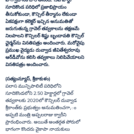
సూదికొండ పరిధిలో ప్రజాభిప్రాయం 
తీసుకోకుండా, కౌన్సిల్‌ తీర్మానం లేకుండా   
ఏకపక్షంగా కలెక్టర్‌ ఇచ్చిన అనుమతితో 
జరుగుతున్న గ్రావెల్‌ తవ్వకాలను తక్షణమే 
నిలపాలని కౌన్సిలర్‌ శిష్టు బృందావతి కౌన్సిల్‌ 
ఛైర్మన్‌ను వినతిపత్రం అందించారు. మరోవైపు 
ప్రముఖ వైద్యడు దువ్వాడ జీవితేశ్వరరావు 
ఆర్‌డీవోను కలిసి తవ్వకాలు నిలిపివేయాలని 
వినతిపత్రం అందించారు.
(సత్యంన్యూస్‌, శ్రీకాకుళం)
పలాస మున్సిపాలిటీ పరిధిలోని 
సూదికొండలోని 2.50 హెక్టార్లలో గ్రావెల్‌ 
తవ్వకాలకు 2020లో కౌన్సిలర్‌ దువ్వాడ 
శ్రీకాంత్‌కు ప్రభుత్వం అనుమతించగా,ం 
అప్పటి మంత్రి అప్పలరాజు క్వారీని 
ప్రారంభించారు. అయితే అంతర్గత పోరులో 
భాగంగా కొందరు వైకాపా నాయకులు 