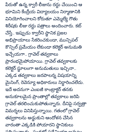
పేరుతో ఉన్న క్వారీ లీజును రద్దు చేయించి ఆ 
భూమిని కేంద్రీయ విద్యాలయం నిర్మాణానికి 
వినియోగించాలని కోరుతూ ఎమ్మెల్యే గౌతు 
శిరీషకు లీజు రద్దు పత్రాలు అందించారు. కట్‌ 
చేస్తే.. ఇప్పుడు క్వారీని స్థానిక ప్రజల 
అభిప్రాయాలు సేకరించకుండా, మున్సిపల్‌ 
కౌన్సిల్‌ ప్రమేయం లేకుండా కలెక్టర్‌ అనుమతి 
ఇచ్చేయగా.. గ్రావెల్‌ తవ్వకాలు 
ప్రారంభమైపోయాయి. గ్రావెల్‌ తవ్వకాలకు 
కలెక్టర్‌ స్థూలంగా అనుమతులు ఇచ్చినా.. 
ఎక్కడ తవ్వకాలు జరపాలన్న విషయాన్ని 
మైనింగ్‌, రెవెన్యూ అధికారులు నిర్ధారించలేదు. 
ఇదే అదనుగా ఎంఐజీ కాంట్రాక్టర్‌ తనకు 
అనుకూలమైన ప్రాంతాల్లో తవ్వకాలు జరిపి 
గ్రావెల్‌ తరలించుకుపోతున్నారు. దీనిపై సర్వత్రా 
విమర్శలు వినిపిస్తున్నాయి. గతంలో గ్రావెల్‌ 
తవ్వకాలను అడ్డుకుని ఆందోళన చేసిన 
వారంతా ఎక్కడికి పోయారని స్థానికులు 
ప్రశ్నిస్తున్నారు.  సందట్లో సడేమియా అన్నట్లు 