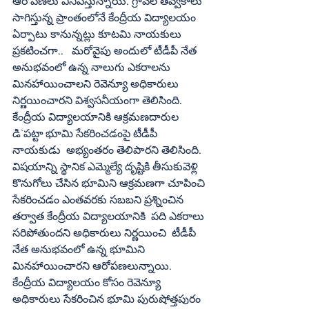
ఆరోపణలు వినిపిస్తున్నాయి. గ్రావెల్‌ తవ్వకాలు 
సాగిస్తున్న ప్రాంతంలోనే కేంద్రీయ విద్యాలయం 
ఏర్పాటు కానున్నట్లు కూటమి నాయకులు 
ప్రకటించగా..   మరోవైపు అందులో టీడీపీ నేత 
అనుభవంలో ఉన్న నాలుగు ఎకరాలను 
మినహాయించాలని రెవెన్యూ అధికారులు 
నిర్ణయించారని విశ్వసనీయంగా తెలిసింది. 
కేంద్రీయ విద్యాలయానికి ఆక్రమణదారుల 
డి`పట్టా భూమి సేకరించడంపై టీడీపీ 
నాయకుడు  అభ్యంతరం తెలిపారని తెలిసింది. 
విషయాన్ని స్థానిక ఎమ్మెల్యే దృష్టికి తీసుకువెళ్లి 
కొనుగోలు చేసిన భూమిని ఆక్రమణగా చూపించి 
సేకరించడం ఎంతవరకు సబబని ప్రశ్నించిన 
తర్వాత కేంద్రీయ విద్యాలయానికి  పది ఎకరాలు 
సరిపోతుందని అధికారులు నిర్ణయించి  టీడీపీ 
నేత అనుభవంలో ఉన్న భూమిని 
మినహాయించారని ఆరోపణలున్నాయి. 
కేంద్రీయ విద్యాలయం కోసం రెవెన్యూ 
అధికారులు సేకరించిన భూమి పురుషోత్తపురం 