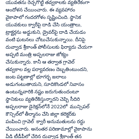
యువతను రెచ్చగొట్టి తవ్వకాలకు వ్యతిరేకంగా 
ఆందోళన చేయించారు. ఈ వ్యవహారం 
వైకాపాలో గందరగోళం సృష్టించింది. స్థానిక 
యువకులు క్వారీపై దాడి చేసి యంత్రాలు, 
ట్రాక్టర్లను అడ్డుకుని, డ్రైవర్‌పై దాడి చేయడం 
వంటి ఘటనలు చోటుచేసుకున్నాయి. దీనిపై 
దువ్వాడ శ్రీకాంత్‌ పోలీసులకు ఫిర్యాదు చేయగా 
అప్పటి మంత్రి అప్పలరాజు జోక్యం 
చేసుకున్నారు. కానీ ఆ తర్వాత గ్రావెల్‌ 
తవ్వకాల వల్ల పర్యావరణం దెబ్బతింటుందని, 
జంట పట్టణాల్లో భూగర్భ జలాలు 
అడుగంటుతాయని, సూదికొండలో నివాసం 
ఉంటున్నవారికి నష్టం జరుగుతుందంటూ 
స్థానికులు వ్యతిరేకిస్తున్నారని చెప్పి సీదిరి 
అప్పలరాజు డైరెక్షన్‌లోనే 2022లో  మున్సిపల్‌ 
కౌన్సిల్‌లో తీర్మానం చేసి జిల్లా కలెక్టర్‌కు 
పంపించి గ్రావెల్‌  క్వారీ అనుమతులను రద్దు 
చేయించారు. అనంతర పరిణామాల్లో వైకాపాను 
వీడి టీడీపీలో చేరిన దువ్వాడ శ్రీకాంత్‌ తన 