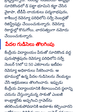
సూదికొండలో డి`పట్టా భూమిని కబ్జా చేసిన 
వైకాపా, టీడీపీ నాయకులు పద్మనాభపురం, 
కాశీబుగ్గ రెవెన్యూ పరిధిలోని సర్వే నెంబర్లతో 
రిజిస్ట్రేషన్లు చేయించుకున్నారు. రెవెన్యూ 
రికార్డుల్లో కొనుగోలు, వారసత్వంగా నమోదు 
చేయించుకున్నారు.
పేదల గుడిసెలు తొలగింపు
కేంద్రీయ విద్యాలయం పేరుతో సూదికొండ వద్ద 
పురుషోత్తపురం రెవెన్యూ పరిధిలోని సర్వే 
నెంబర్‌ 51లో 12.50 ఎకరాలను ఇటీవల 
రెవెన్యూ అధికారులు సేకరించారు. ఆ 
భూముల్లో ఉన్న పేదల గుడిసెలను నేలమట్టం 
చేసి ఆక్రమణలు తొలగించారు. ఇప్పుడు 
కేంద్రీయ విద్యాలయానికి కేటాయించిన స్థలాన్ని 
చదును చేస్తున్నామన్న సాకుతో ఎంఐజీ 
కాంట్రాక్టర్‌కు అప్పగించి గ్రావెల్‌ను 
తరలించుకుపోవడానికి అవకాశం కల్పించారని 