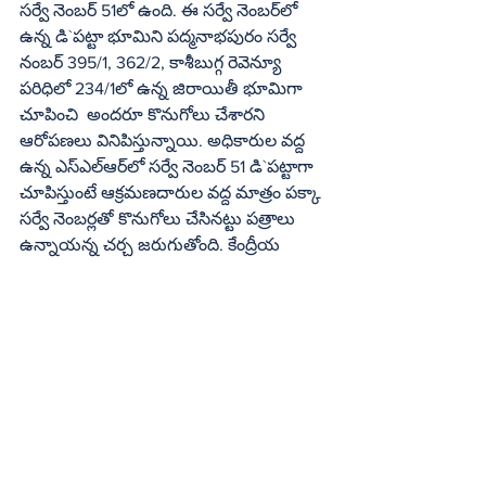
సర్వే నెంబర్‌ 51లో ఉంది. ఈ సర్వే నెంబర్‌లో 
ఉన్న డి`పట్టా భూమిని పద్మనాభపురం సర్వే 
నంబర్‌ 395/1, 362/2, కాశీబుగ్గ రెవెన్యూ 
పరిధిలో 234/1లో ఉన్న జిరాయితీ భూమిగా 
చూపించి  అందరూ కొనుగోలు చేశారని 
ఆరోపణలు వినిపిస్తున్నాయి. అధికారుల వద్ద 
ఉన్న ఎస్‌ఎల్‌ఆర్‌లో సర్వే నెంబర్‌ 51 డి`పట్టాగా 
చూపిస్తుంటే ఆక్రమణదారుల వద్ద మాత్రం పక్కా 
సర్వే నెంబర్లతో కొనుగోలు చేసినట్టు పత్రాలు 
ఉన్నాయన్న చర్చ జరుగుతోంది. కేంద్రీయ 
విద్యాలయం కోసం ఇటీవల సేకరించిన 
భూమిలో ఉన్న ఆక్రమణలన్నీ ఈ కోవకు 
చెందినవే. 
పెద్దల ఆక్రమణలకు మినహయింపు
వైకాపా, టీడీపీ నాయకులు కొనుగోలు చేసి 
పేదలకు విక్రయించిన భూమిని, ఆక్రమణలో 
ఉన్న భూమిని రెవెన్యూ అధికారులు 
సేకరించారు. అదే సమయంలో డి`పట్టా భూమి 