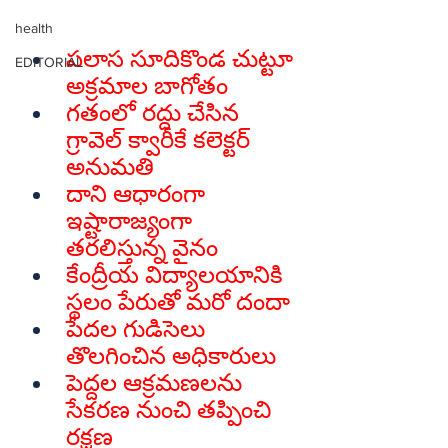
health
పలాస సూదికొండ చుట్టూ 
EDITORIAL
అక్రమాల బాగోతం
గతంలో రద్దు చేసిన 
గ్రావెల్‌ క్వారీకే కలెక్టర్‌ 
అనుమతి
దాని ఆధారంగా 
ఇష్టారాజ్యంగా 
తరలిస్తున్న వైనం
కేంద్రీయ విద్యాలయానికి 
స్థలం పేరుతో మరో దందా
పేదల గుడిసెలు 
తొలగించిన అధికారులు
పెద్దల ఆక్రమణలను 
సేకరణ నుంచి తప్పించి 
రక్షణ