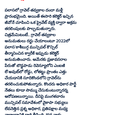
పలాసలో గ్రావెల్‌ తవ్వకాల దందా మళ్లీ 
ప్రారంభమైంది. అయితే ఈసారి కలెక్టర్‌ ఇచ్చిన 
జీవోనే చూపించి ఒక ప్రైవేట్‌ వ్యక్తి ద్వారా అక్రమ 
తరలింపులకు పాల్పడుతున్నారు. 
చిత్రమేమిటంటే.. గ్రావెల్‌ తవ్వకాల 
అనుమతులు రద్దు చేయాలంటూ 2022లో 
పలాస`కాశీబుగ్గ మున్సిపల్‌ కౌన్సిల్‌ 
తీర్మానించిన క్వారీకే ఇప్పుడు కలెక్టర్‌ 
అనుమతించారు. ఆమేరకు ప్రజావసరాల 
పేరుతో బొడ్డపాడు రెవెన్యూలోని ఎంఐజీ 
లే`అవుట్‌లో రోడ్డు, లోతట్టు ప్రాంతం ఎత్తు 
చేయడానికి సూదికొండలోని గ్రావెల్‌ను 
తరలించుకుపోతున్నారు. కొందరు అధికార పార్టీ 
నేతలు కూడా సొమ్ము చేసుకుంటున్నారన్న 
ఆరోపణలున్నాయి. దీనిపై మంగళవారం 
మున్సిపల్‌ సమావేశంలో వైకాపా సభ్యులు 
లేవనెత్తిన ప్రశ్న అధికార, ప్రతిపక్షాల మధ్య 
వాగ్వాదానికి దారి తీసింది. 19వ వార్డు 