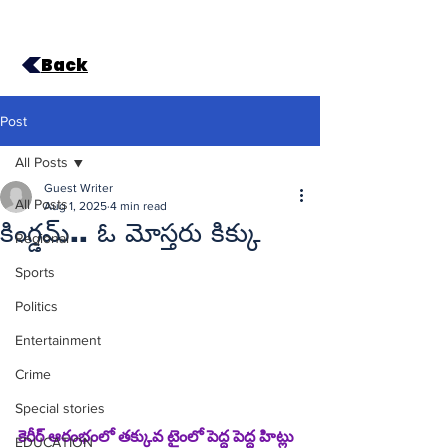
Back
Post
All Posts
Guest Writer
All Posts
Aug 1, 2025
4 min read
కింగ్డమ్‌.. ఓ మోస్తరు కిక్కు
Regional
Sports
Politics
Entertainment
Crime
Special stories
కెరీర్‌ ఆరంభంలో తక్కువ టైంలో పెద్ద పెద్ద హిట్లు 
EDUCATION