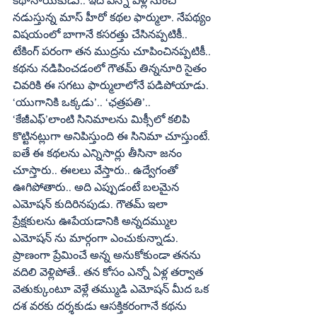
కథానాయకుడు.. ఇది ఎన్నో ఏళ్ల నుంచి 
నడుస్తున్న మాస్‌ హీరో కథల ఫార్ములా. నేపథ్యం 
విషయంలో బాగానే కసరత్తు చేసినప్పటికీ.. 
టేకింగ్‌ పరంగా తన ముద్రను చూపించినప్పటికీ.. 
కథను నడిపించడంలో గౌతమ్‌ తిన్ననూరి సైతం 
చివరికి ఈ సగటు ఫార్ములాలోనే పడిపోయాడు. 
‘యుగానికి ఒక్కడు’.. ‘ఛత్రపతి’.. 
‘కేజీఎఫ్‌’లాంటి సినిమాలను మిక్సీలో కలిపి 
కొట్టినట్లుగా అనిపిస్తుంది ఈ సినిమా చూస్తుంటే. 
ఐతే ఈ కథలను ఎన్నిసార్లు తీసినా జనం 
చూస్తారు.. ఈలలు వేస్తారు.. ఉద్వేగంతో 
ఊగిపోతారు.. అది ఎప్పుడంటే బలమైన 
ఎమోషన్‌ కుదిరినపుడు. గౌతమ్‌ ఇలా 
ప్రేక్షకులను ఊపేయడానికి అన్నదమ్ముల 
ఎమోషన్‌ ను మార్గంగా ఎంచుకున్నాడు. 
ప్రాణంగా ప్రేమించే అన్న అనుకోకుండా తనను 
వదిలి వెళ్లిపోతే.. తన కోసం ఎన్నో ఏళ్ల తర్వాత 
వెతుక్కుంటూ వెళ్లే తమ్ముడి ఎమోషన్‌ మీద ఒక 
దశ వరకు దర్శకుడు ఆసక్తికరంగానే కథను 