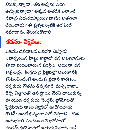
కనుక్కున్నాడా? తన అన్నను తిరిగి 
తెచ్చుకున్నాడా? అక్కడ అతడికి ఎలాంటి 
సవాళ్లు ఎదురయ్యాయి? వాటిని అతనెలా 
ఛేదించాడు? ఈ ప్రశ్నలన్నిటికీ తెర మీదే 
సమాధానం తెలుసుకోవాలి.
కథనం- విశ్లేషణ:
విజయ్‌ దేవరకొండ చివరగా ఎప్పుడు 
నిఖార్సయిన హిట్టు కొట్టాడో తన అభిమానులు 
కూడా మరిచిపోయిన పరిస్థితి. అయినా తన 
కొత్త చిత్రం ‘కింగ్డమ్‌’పై ప్రేక్షకుల్లో అమితాసక్తి 
కనిపించిందంటే అందుకు ప్రధాన కారణం.. 
దర్శకుడు గౌతమ్‌ తిన్ననూరి. మళ్ళీ రావా.. 
జెర్సీ చిత్రాలతో తన స్థాయి వేరని చాటుకున్న 
ఈ యువ దర్శకుడు ‘కింగ్డమ్‌’ప్రోమోలతో 
ప్రేక్షకులను ఆశల పల్లకిలో ఊరేగించాడు. 
గౌతమ్‌ అంటే భిన్నంగా ఏదో చేస్తాడని.. కొత్త 
అనుభూతి పంచుతాడనే భరోసాతో 
‘కింగ్డమ్‌’థియేటర్లలో అడుగు పెట్టారు. కానీ 