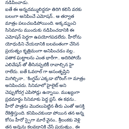
నడిపించాడు.
ఐతే ఈ అన్నదమ్ములిద్దరూ తిరిగి కలిసే వరకు 
బలంగా అనిపించే ఎమోషన్‌.. ఆ తర్వాత 
మాత్రం పలుచబడిపోయింది. అక్కడ్నుంచి 
సినిమాను ముందుకు నడిపించడానికి ఈ 
ఎమోషన్‌ పెద్దగా ఉపయోగపడలేదు. హీరోను 
యోధుడిని చేయడానికి బలవంతంగా చేసిన 
ప్రయత్నం కృత్రిమంగా అనిపించడం వల్ల.. 
పతాక ఘట్టాలను ఎంత భారీగా.. అదిరిపోయే 
ఎలివేషన్‌ తో తీసినప్పటికీ రావాల్సిన హై 
రాలేదు. ఐతే ఓవరాల్‌ గా అసంతృప్తిని 
మిగిల్చినా.. ‘కింగ్డమ్‌’ఎక్కడా బోరింగ్‌ గా మాత్రం 
అనిపించదు. సినిమాలో హైలైట్‌ అని 
చెప్పుకోదగ్గ ఎపిసోడ్లు ఉన్నాయి. ముఖ్యంగా 
ప్రథమార్ధం సినిమాకు పెద్ద ప్లస్‌. ఈ కథను.. 
హీరో పాత్రను మొదలుపెట్టిన తీరు ఎంతో ఆసక్తి 
రేకెత్తిస్తుంది. కనిపించకుండా పోయిన తన అన్న 
కోసం హీరో స్పైగా మారే వైనం.. శ్రీలంకకు వెళ్లి 
తన అన్నను కలవడానికి చేసే ప్రయత్నం.. ఈ 