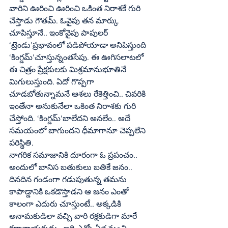
వారిని ఊరించి ఊరించి ఒకింత నిరాశకే గురి 
చేస్తాడు గౌతమ్‌. ఓవైపు తన మార్కు 
చూపిస్తూనే.. ఇంకోవైపు పాపులర్‌ 
‘ట్రెండు’ప్రభావంలో పడిపోయాడా అనిపిస్తుంది 
‘కింగ్డమ్‌’చూస్తున్నంతసేపు. ఈ ఊగిసలాటలో 
ఈ చిత్రం ప్రేక్షకులకు మిశ్రమానుభూతినే 
మిగులుస్తుంది. ఏదో గొప్పగా 
చూడబోతున్నామనే ఆశలు రేకెత్తించి.. చివరికి 
ఇంతేనా అనుకునేలా ఒకింత నిరాశకు గురి 
చేస్తోంది. ‘కింగ్డమ్‌’బాలేదని అనలేం.. అదే 
సమయంలో బాగుందని ధీమాగానూ చెప్పలేని 
పరిస్థితి.
నాగరిక సమాజానికి దూరంగా ఓ ప్రపంచం.. 
అందులో బానిస బతుకులు బతికే జనం.. 
దినదిన గండంగా గడుపుతున్న తమను 
కాపాడ్డానికి ఒకడొస్తాడని ఆ జనం ఎంతో 
కాలంగా ఎదురు చూస్తుంటే.. అక్కడికి 
అనామకుడిలా వచ్చి వారి రక్షకుడిగా మారే 