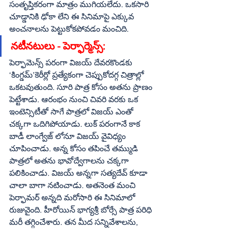
సంతృప్తికరంగా మాత్రం ముగియలేదు. ఒకసారి 
చూడ్డానికి ఢోకా లేని ఈ సినిమాపై ఎక్కువ 
అంచనాలను పెట్టుకోకపోవడం మంచిది.
నటీనటులు - పెర్ఫార్మెన్స్‌:
పెర్ఫామెన్స్‌ పరంగా విజయ్‌ దేవరకొండకు 
‘కింగ్డమ్‌’కెరీర్లో ప్రత్యేకంగా చెప్పుకోదగ్గ చిత్రాల్లో 
ఒకటవుతుంది. సూరి పాత్ర కోసం అతను ప్రాణం 
పెట్టేశాడు. ఆరంభం నుంచి చివరి వరకు ఒక 
ఇంటెన్సిటీతో సాగే పాత్రలో విజయ్‌ ఎంతో 
చక్కగా ఒదిగిపోయాడు. లుక్‌ పరంగానే కాక 
బాడీ లాంగ్వేజ్‌ లోనూ విజయ్‌ వైవిధ్యం 
చూపించాడు. అన్న కోసం తపించే తమ్ముడి 
పాత్రలో అతను భావోద్వేగాలను చక్కగా 
పలికించాడు. విజయ్‌ అన్నగా సత్యదేవ్‌ కూడా 
చాలా బాగా నటించాడు. అతనెంత మంచి 
పెర్ఫామర్‌ అన్నది మరోసారి ఈ సినిమాలో 
రుజువైంది. హీరోయిన్‌ భాగ్యశ్రీ బోర్సే పాత్ర పరిధి 
మరీ తగ్గించేశారు. తన మీద సన్నివేశాలను, 