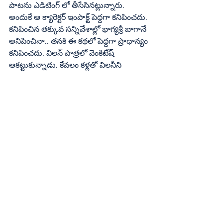
పాటను ఎడిటింగ్‌ లో తీసేసినట్లున్నారు. 
అందుకే ఆ క్యారెక్టర్‌ ఇంపాక్ట్‌ పెద్దగా కనిపించదు. 
కనిపించిన తక్కువ సన్నివేశాల్లో భాగ్యశ్రీ బాగానే 
అనిపించినా.. తనకి ఈ కథలో పెద్దగా ప్రాధాన్యం 
కనిపించదు. విలన్‌ పాత్రలో వెంకిటేష్‌ 
ఆకట్టుకున్నాడు. కేవలం కళ్లతో విలనీని 
పండిరచాడు. కానీ తన పాత్ర నుంచి ఇంకా 
ఎక్కువ ఆశిస్తాం. మరో మలయాళ నటుడు 
బాబు రాజ్‌.. అయ్యప్ప పి.శర్మ.. రాజ్‌ కుమార్‌ 
కసిరెడ్డి.. వీళ్లంతా సహాయ పాత్రల్లో 
ఆకట్టుకున్నారు. హీరోని స్పైగా మార్చే పాత్రలో 
చేసిన బాలీవుడ్‌ నటుడు కూడా ఓకే.
సాంకేతిక వర్గం - పనితీరు :
‘కింగ్డమ్‌’కు సాంకేతికంగా అతి పెద్ద ఆకర్షణ 
అనిరుధే. తన నేపథ్య సంగీతం సినిమాను డ్రైవ్‌ 
చేయడంలో కీలక పాత్ర పోషించింది. ప్రతి 
సన్నివేశాన్నీ దాని స్థాయికి మించి పైకి లేపడానికి 
అనిరుధ్‌ ప్రయత్నించాడు. తన పాటలు కూడా 