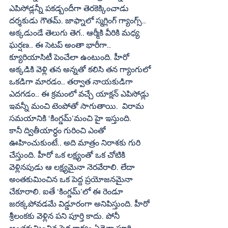
ఎపిసోడ్లన్నీ పకడ్బందీగా తెరకెక్కించాడు 
దర్శకుడు గౌతమ్‌. జాఫ్నాలో స్మగ్లింగ్‌ గ్యాంగ్స్‌.. 
అక్కడుండే తెలుగు తెగ.. ఆర్మీకి వీరికి మధ్య 
ఘర్షణ.. ఈ సెటప్‌ అంతా భారీగా.. 
క్యూరియాసిటీ పెంచేలా ఉంటుంది. హీరో 
అక్కడికి వెళ్లి తన అన్నతో కలిసి తన గ్యాంగులో 
ఒకడిగా మారడం.. తర్వాత నాయకుడిగా 
ఎదగడం.. ఈ క్రమంలో వచ్చే యాక్షన్‌ ఎపిసోడ్లు 
ఇవన్నీ మంచి టెంపోతో సాగుతాయి.  విరామ 
సమయానికి ‘కింగ్డమ్‌’మంచి హై ఇస్తుంది.
కానీ ద్వితీయార్ధం గురించి ఎంతో 
ఊహించుకుంటే.. అది మాత్రం నిరాశకు గురి 
చేస్తుంది. హీరో ఒక లక్ష్యంతో ఒక చోటికి 
వెళ్లినపుడు ఆ లక్ష్యమైనా నెరవేరాలి. లేదా 
అంతకుమించిన ఒక పెద్ద ప్రయోజనమైనా 
చేకూరాలి. ఐతే ‘కింగ్డమ్‌’లో ఈ రెండూ 
జరక్కపోవడమే విడ్డూరంగా అనిపిస్తుంది. హీరో 
శ్రీలంకకు వెళ్లిన పని పూర్తి కాదు. పోనీ 