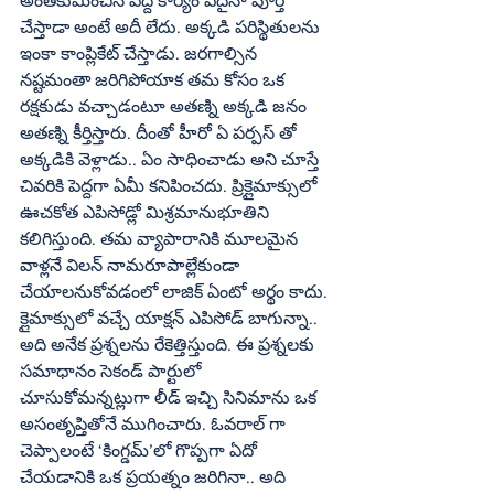
అంతకుమించిన పెద్ద కార్యం ఏదైనా పూర్తి 
చేస్తాడా అంటే అదీ లేదు. అక్కడి పరిస్థితులను 
ఇంకా కాంప్లికేట్‌ చేస్తాడు. జరగాల్సిన 
నష్టమంతా జరిగిపోయాక తమ కోసం ఒక 
రక్షకుడు వచ్చాడంటూ అతణ్ని అక్కడి జనం 
అతణ్ని కీర్తిస్తారు. దీంతో హీరో ఏ పర్పస్‌ తో 
అక్కడికి వెళ్లాడు.. ఏం సాధించాడు అని చూస్తే 
చివరికి పెద్దగా ఏమీ కనిపించదు. ప్రిక్లైమాక్సులో 
ఊచకోత ఎపిసోడ్లో మిశ్రమానుభూతిని 
కలిగిస్తుంది. తమ వ్యాపారానికి మూలమైన 
వాళ్లనే విలన్‌ నామరూపాల్లేకుండా 
చేయాలనుకోవడంలో లాజిక్‌ ఏంటో అర్థం కాదు. 
క్లైమాక్సులో వచ్చే యాక్షన్‌ ఎపిసోడ్‌ బాగున్నా.. 
అది అనేక ప్రశ్నలను రేకెత్తిస్తుంది. ఈ ప్రశ్నలకు 
సమాధానం సెకండ్‌ పార్టులో 
చూసుకోమన్నట్లుగా లీడ్‌ ఇచ్చి సినిమాను ఒక 
అసంతృప్తితోనే ముగించారు. ఓవరాల్‌ గా 
చెప్పాలంటే ‘కింగ్డమ్‌’లో గొప్పగా ఏదో 
చేయడానికి ఒక ప్రయత్నం జరిగినా.. అది 