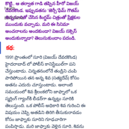
కొట్టి.. ఆ తర్వాత గాడి తప్పిన హీరో విజయ్‌ 
health
దేవరకొండ. ఇప్పుడతను ‘జెర్సీ’ఫేమ్‌ గౌతమ్‌ 
తిన్ననూరితో చేసిన కింగ్డమ్‌ చిత్రంతో ప్రేక్షకుల 
EDITORIAL
ముందుకు వచ్చాడు. మరి ఈ సినిమా 
అంచనాలను అందకుండా? విజయ్‌ సక్సెస్‌ 
అందుకున్నాడా? తెలుసుకుందాం పదండి.
కథ:
1991 ప్రాంతంలో సూరి (విజయ్‌ దేవరకొండ) 
హైదరాబాద్‌ లో పోలీస్‌ కానిస్టేబుల్‌గా పని 
చేస్తుంటాడు. చిన్నతనంలోనే తండ్రిని చంపి 
పారిపోయిన తన అన్న శివ (సత్యదేవ్‌) కోసం 
అతను ఎదురు చూస్తుంటాడు. అలాంటి 
సమయంలో శివ శ్రీలంకలోని జాఫ్నాలో ఒక 
స్మగ్లింగ్‌ గ్యాంగ్‌కి లీడర్‌గా ఉన్నట్లు సూరికి 
తెలుస్తుంది. ఒక పోలీస్‌ అధికారి శివ గురించి ఈ 
విషయం చెప్పి అతడిని తిరిగి తీసుకురావడం 
కోసం జాఫ్నాకు సూరిని గూఢచారిగా 
పంపిస్తాడు. మరి జాఫ్నాకు వెళ్లిన సూరి..శివను 