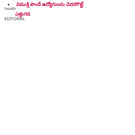
 విముక్తి పొందే ఉద్యోగులను చెదరగొట్టే 
health
ఎత్తుగడ
EDITORIAL