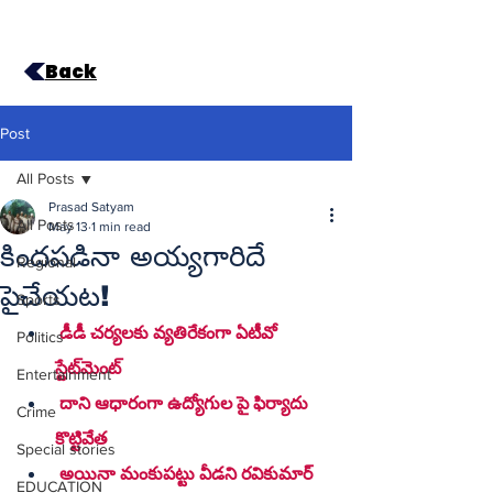
Back
Post
All Posts
Prasad Satyam
All Posts
May 13
1 min read
కిందపడినా అయ్యగారిదే
Regional
పైచేయట!
Sports
 డీడీ చర్యలకు వ్యతిరేకంగా ఏటీవో 
Politics
స్టేట్‌మెంట్
Entertainment
 దాని ఆధారంగా ఉద్యోగుల పై ఫిర్యాదు 
Crime
కొట్టివేత
Special stories
 అయినా మంకుపట్టు వీడని రవికుమార్
EDUCATION