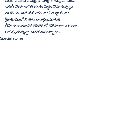
అయిన వెంటనే చెట్టుకో పుట్టగా ఇక్కడి నుంచి 
బదిలీ చేయడానికి రంగం సిద్ధం చేసుకున్నట్లు 
తెలిసింది. అదే సమయంలో వీరి స్థానంలో 
శ్రీకాకుళంలో ని తన కార్యాలయానికి 
తీసుకురావడానికి కొందరితో బేరసారాలు కూడా 
జరుపుతున్నట్టు ఆరోపణలున్నాయి.
Special stories
See All
Recent Posts