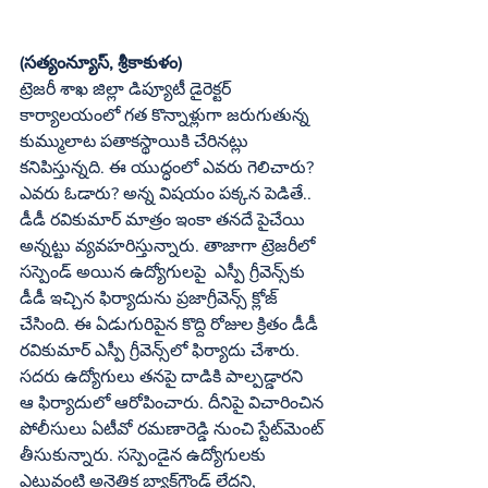
(సత్యంన్యూస్, శ్రీకాకుళం)
ట్రెజరీ శాఖ జిల్లా డిప్యూటీ డైరెక్టర్ 
కార్యాలయంలో గత కొన్నాళ్లుగా జరుగుతున్న 
కుమ్ములాట పతాకస్థాయికి చేరినట్లు 
కనిపిస్తున్నది. ఈ యుద్ధంలో ఎవరు గెలిచారు? 
ఎవరు ఓడారు? అన్న విషయం పక్కన పెడితే.. 
డీడీ రవికుమార్ మాత్రం ఇంకా తనదే పైచేయి 
అన్నట్టు వ్యవహరిస్తున్నారు. తాజాగా ట్రెజరీలో 
సస్పెండ్ అయిన ఉద్యోగులపై  ఎస్పీ గ్రీవెన్స్‌కు 
డీడీ ఇచ్చిన ఫిర్యాదును ప్రజాగ్రీవెన్స్ క్లోజ్ 
చేసింది. ఈ ఏడుగురిపైన కొద్ది రోజుల క్రితం డీడీ 
రవికుమార్ ఎస్పీ గ్రీవెన్స్‌లో ఫిర్యాదు చేశారు. 
సదరు ఉద్యోగులు తనపై దాడికి పాల్పడ్డారని  
ఆ ఫిర్యాదులో ఆరోపించారు. దీనిపై విచారించిన 
పోలీసులు ఏటీవో రమణారెడ్డి నుంచి స్టేట్‌మెంట్ 
తీసుకున్నారు. సస్పెండైన ఉద్యోగులకు 
ఎటువంటి అనైతిక బ్యాక్‌గ్రౌండ్ లేదని, 