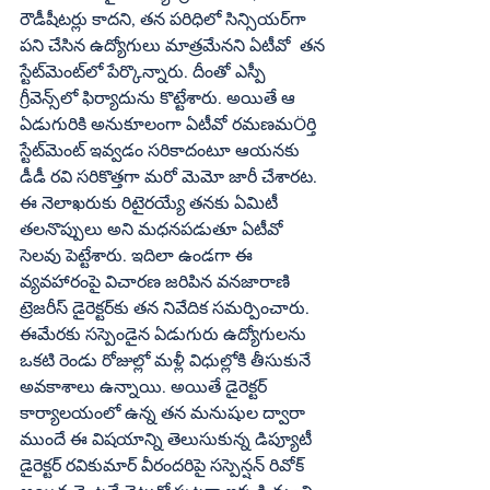
రౌడీషీటర్లు కాదని, తన పరిధిలో సిన్సియర్‌గా 
పని చేసిన ఉద్యోగులు మాత్రమేనని ఏటీవో  తన 
స్టేట్‌మెంట్‌లో పేర్కొన్నారు. దీంతో ఎస్పీ 
గ్రీవెన్స్‌లో ఫిర్యాదును కొట్టేశారు. అయితే ఆ 
ఏడుగురికి అనుకూలంగా ఏటీవో రమణమÖర్తి 
స్టేట్‌మెంట్ ఇవ్వడం సరికాదంటూ ఆయనకు 
డీడీ రవి సరికొత్తగా మరో మెమో జారీ చేశారట. 
ఈ నెలాఖరుకు రిటైరయ్యే తనకు ఏమిటీ 
తలనొప్పులు అని మధనపడుతూ ఏటీవో 
సెలవు పెట్టేశారు. ఇదిలా ఉండగా ఈ 
వ్యవహారంపై విచారణ జరిపిన వనజారాణి 
ట్రెజరీస్ డైరెక్టర్‌కు తన నివేదిక సమర్పించారు. 
ఈమేరకు సస్పెండైన ఏడుగురు ఉద్యోగులను 
ఒకటి రెండు రోజుల్లో మళ్లీ విధుల్లోకి తీసుకునే 
అవకాశాలు ఉన్నాయి. అయితే డైరెక్టర్ 
కార్యాలయంలో ఉన్న తన మనుషుల ద్వారా 
ముందే ఈ విషయాన్ని తెలుసుకున్న డిప్యూటీ 
డైరెక్టర్ రవికుమార్ వీరందరిపై సస్పెన్షన్ రివోక్ 