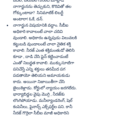
వదిలి, విలువల గురించి మాట్లాడే 
నాగార్జునను తెచ్చుకుని, కొరివితో తల 
గోక్కుంటాడా?  సినిమాటిక్‌ లిబర్టీ 
అంటారా! ఓకే, డన్‌.
నాగార్జున విషయానికి వద్దాం. సీబీఐ 
అధికారి కావాలంటే చాలా చదివి 
వుండాలి. అధికారం ఉన్నపుడు విలువలకి 
కట్టుబడి వుండాలంటే చాలా నైతిక శక్తి 
కావాలి. నీరజ్‌ ఎంత శక్తిమంతుడో తెలిసి 
కూడా , దాడి చేసి ఫైన్‌ కట్టించాడంటే 
ఎంతో నిబద్ధత కావాలి. ముక్కుసూటిగా 
పనిచేస్తే ఎన్ని శక్తులు తనమీద పగ 
పడతాయో తెలియని అమాయకుడు 
కాదు. అయినా నిజాయితీగా చేసి 
జైలుకెళ్లాడు. కోర్టులో న్యాయం జరగలేదు. 
భార్యాబిడ్డల వైపు మొగ్గి , నీరజ్‌కు 
లొంగిపోయాడు. మనీల్యాండరింగ్‌, షెల్‌ 
కంపెనీలు, ఫైనాన్స్‌ ఎక్స్‌ఫర్ట్‌ల పని. కానీ 
నీరజ్‌ గొర్రెలా సీబీఐ మాజీ అధికారిని 