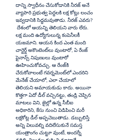
దాన్ని స్వాధీనం చేసుకోడానికి నీరజ్‌ అనే 
వ్యాపారి ప్రభుత్వ పెద్దలకి లక్ష కోట్లు లంచం 
ఇవ్వడానికి సిద్ధమవుతాడు. నీరజ్‌ ఎవరు? 
 దేశంలో ఆయన్ని తెలియని వారు లేరు. 
లక్ష మంది ఉద్యోగులున్న కంపెనీలకీ 
యజమాని. ఆయన కింద ఎంత మంది 
చార్టెర్డ్‌ అకౌంటెంట్‌లు వుంటారో, ఏ రేంజ్‌ 
ఫైనాన్స్‌ నిపుణులు వుంటారో 
ఊహించుకోవచ్చు. ఆ రేంజ్‌కి 
చేరుకోవాలంటే గవర్నమెంట్‌లో ఎందరిని 
మేనేజ్‌ చేయాలో, ఎలా చేయాలో 
తెలియని అమాయకుడు కాదు. అయినా 
కొత్తగా ఏదో డీల్‌ వచ్చినట్టు, తండ్రి చెప్పిన 
మాటలు విని, జైల్లో ఉన్న సీబీఐ 
అధికారిని, కేసు నుంచి విడిపించి మరీ 
లక్షకోట్ల డీల్‌ అప్పచెబుతాడు. డబ్బులిస్తే 
అన్ని విలువల్ని వదిలేసుకునే సమస్త 
యంత్రాంగం చుట్టూ వుంటే, అందర్నీ 