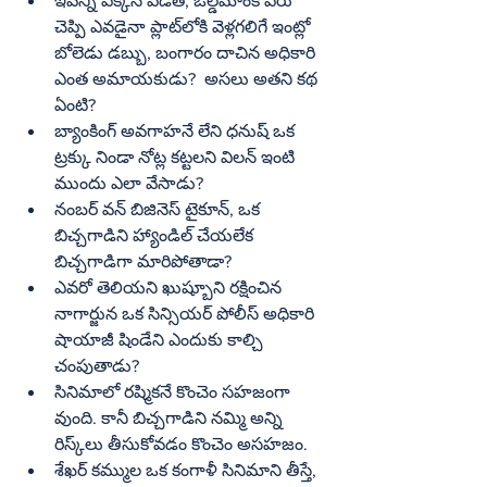
ఇవన్నీ పక్కన పెడితే, ఓల్డ్‌మాంక్‌ పేరు 
చెప్పి ఎవడైనా ప్లాట్‌లోకి వెళ్లగలిగే ఇంట్లో 
బోలెడు డబ్బు, బంగారం దాచిన అధికారి 
ఎంత అమాయకుడు?  అసలు అతని కథ 
ఏంటి?  
బ్యాంకింగ్‌ అవగాహనే లేని ధనుష్‌ ఒక 
ట్రక్కు నిండా నోట్ల కట్టలని విలన్‌ ఇంటి 
ముందు ఎలా వేసాడు?  
నంబర్‌ వన్‌ బిజినెస్‌ టైకూన్‌, ఒక 
బిచ్చగాడిని హ్యాండిల్‌ చేయలేక 
బిచ్చగాడిగా మారిపోతాడా?
ఎవరో తెలియని ఖుష్బూని రక్షించిన 
నాగార్జున ఒక సిన్సియర్‌ పోలీస్‌ అధికారి 
షాయాజీ షిండేని ఎందుకు కాల్చి 
చంపుతాడు?
సినిమాలో రష్మికనే కొంచెం సహజంగా 
వుంది. కానీ బిచ్చగాడిని నమ్మి అన్ని 
రిస్క్‌లు తీసుకోవడం కొంచెం అసహజం.
శేఖర్‌ కమ్ముల ఒక కంగాళీ సినిమాని తీస్తే, 