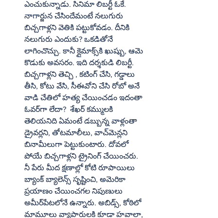
ఎంచుకున్నాడు. సినిమా లిబర్టీ ఓకే. 
నాగార్జున చేసిందేమంటే నలుగురు 
బిచ్చగాళ్లని వెతికి పట్టుకోవడం. దీనికి 
నలుగురు ఎందుకు? ఒకడితోనే 
లాగించొచ్చు. కానీ క్లైమాక్స్‌కి ఖుష్బు, ఆమె 
కొడుకు అవసరం. ఇది దర్శకుడి లిబర్టీ. 
బిచ్చగాళ్లని తెచ్చి , కటింగ్‌ చేసి, గడ్డాలు 
తీసి, కోటు వేసి, సీఈవోని చేసి రోబో అనే 
వాడి చేతిలో హత్య చేయించడం ఇదంతా 
ఓవర్‌గా లేదా?  శేఖర్‌ కమ్ములకి 
తెలియనిది ఏమంటే డబ్బున్న వాళ్లంతా 
డ్రైవర్లని, తోటమాలీలు, వాచ్‌మెన్లని 
బినామీలుగా పెట్టుకుంటారు. దోవలో 
పోయే బిచ్చగాళ్లని ట్రైనింగ్‌ చేయించరు. 
నీ పేరు మీద క్షణాల్లో కోటి రూపాయిలు 
బ్యాంక్‌ బ్యాలెన్స్‌ సృష్టించి, అమెరికా 
ప్రయాణం చేయించగల నిపుణులు 
అమీర్‌పేటలోనే ఉన్నారు. అబిడ్స్‌, కోఠిలో 
మామూలు వ్యాపారులకి కూడా హవాలా, 