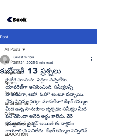
Back
Post
All Posts
Guest Writer
All Posts
Jun 24, 2025
3 min read
కుబేరాకి 13 ప్రశ్నలు
Regional
కుబేర చూసాను. పెద్దగా నచ్చలేదు. 
Sports
యావరేజ్‌గా అనిపించింది. సమీక్షలన్నీ 
Politics
పాజిటివ్‌గా, ఆహా, ఓహో అంటూ వచ్చాయి. 
నేను సినిమా సరిగ్గా చూడలేదా? శేఖర్‌ కమ్ముల 
Entertainment
మీద ఉన్న సానుకూల దృక్పథం సమీక్షల మీద 
Crime
పని చేసిందా అనేది అర్థం కాలేదు. వేరే 
కమర్షియల్‌ డైరెక్టర్‌ అయితే ఈ వ్యాసం 
Special stories
రాయాల్సిన పనిలేదు. శేఖర్‌ కమ్ముల సెన్సిటివ్‌ 
EDUCATION