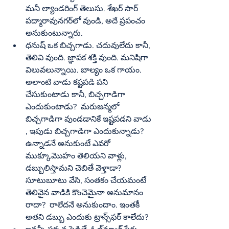
మనీ ల్యాండరింగ్‌ తెలుసు. శేఖర్‌ సార్‌ 
పద్మారావునగర్‌లో వుండి, అదే ప్రపంచం 
అనుకుంటున్నారు.
ధనుష్‌ ఒక బిచ్చగాడు. చదువులేదు కానీ, 
తెలివి వుంది. జ్ఞాపక శక్తి వుంది. మనిషిగా 
విలువలున్నాయి. బాల్యం ఒక గాయం. 
అలాంటి వాడు కష్టపడి పని 
చేసుకుంటాడు కానీ, బిచ్చగాడిగా 
ఎందుకుంటాడు?  మరుజన్మలో 
బిచ్చగాడిగా వుండడానికే ఇష్టపడని వాడు 
, ఇపుడు బిచ్చగాడిగా ఎందుకున్నాడు?  
ఉన్నాడనే అనుకుంటే ఎవరో 
ముక్కూమొహం తెలియని వాళ్లు, 
డబ్బులిస్తామని చెబితే వెళ్తాడా? 
సూటుబూటు వేసి, సంతకం చేయమంటే 
తెలివైన వాడికి కొంచెమైనా అనుమానం 
రాదా?  రాలేదనే అనుకుందాం. ఇంతకీ 
అతని డబ్బు ఎందుకు ట్రాన్స్‌ఫర్‌ కాలేదు?