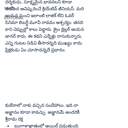
దర్శకుడు, సూక్ష్మమైన భావనలని కూడా 
health
తెరమీద ఆవిష్కరించే క్రియేటివ్‌ జీనియస్‌. మరి 
ఆయన నుంచి ఇలాంటి లాజిక్‌ లేని ఓవర్‌ 
EDITORIAL
సినిమా లిబర్టీ మూవీ రావడం ఆశ్చర్యం. తనది 
కాని చెప్పుల్లో కాలు పెట్టారు. క్రైం థ్రిల్లర్‌ ఆయన 
జానర్‌ కాదు. ఈ కథని ఎన్నేళ్లు రాసుకున్నారు, 
ఎన్ని గంటల నిడివి తీసారన్నది ముఖ్యం కాదు. 
ప్రేక్షకుడు ఏం చూసాడన్నదే ప్రధానం.
కుబేరాలో నాకు వచ్చిన సందేహాలు. ఇది నా 
అజ్ఞానం కూడా కావచ్చు. అజ్ఞానమే అందరికీ 
శ్రీరామ రక్ష
బంగాళాఖాతంలో ఆయిల్‌ పడుతుంది. 