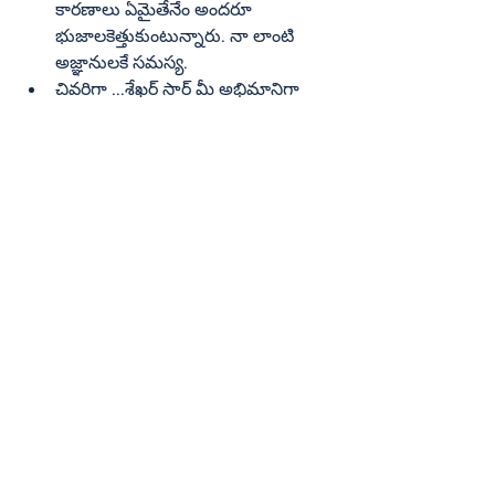
కారణాలు ఏమైతేనేం అందరూ 
భుజాలకెత్తుకుంటున్నారు. నా లాంటి 
అజ్ఞానులకే సమస్య.
చివరిగా ...శేఖర్‌ సార్‌ మీ అభిమానిగా 
చెబుతున్నా. మీరొక మంచి సినిమా 
తీయాలనుకుని తీయలేకపోయారు. ఆహా, 
ఓహో భుజకీర్తుల్ని నమ్మకండి. అవి దేవతా 
వస్త్రాలు.
ధనుష్‌ నోట్ల కట్టలు ఇచ్చి అంతిమ యాత్ర 
చేసినా, బండెడు నోట్ల కట్టలు రోడ్డు మీద 
కుమ్మరించినా, మీడియా, సోషల్‌ 
మీడియా ఏమై పోయాయి?  అసలు ఈ 
సినిమా ఏ కాలం నాటిది?
డబ్బున్న వాళ్లదే న్యాయం. వాళ్లు 
పేదవాళ్లతో ఆడుకుంటారు, 
వాడుకుంటారు. నిజమే. టికెట్‌ రేట్లని పెంచి 
మీరు చేస్తున్నదేంటి?  దోపిడీ కాకుండా వేరే 
పదం ఏమైనా వుందా?
శేఖర్‌ కమ్ముల రూ.150 కోట్లతో జూదం 