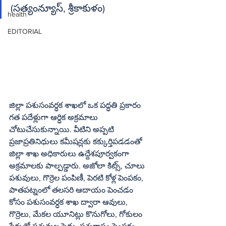
(సత్యంన్యూస్‌, శ్రీకాకుళం)
health
EDITORIAL
జిల్లా పశుసంవర్ధక శాఖలో ఒక పద్ధతి ప్రకారం 
గత పదేళ్లుగా ఆర్ధిక అక్రమాలు 
చోటుచేసుకున్నాయి. వీటిని అప్పటి 
ప్రజాప్రతినిధులు కమీషన్లకు కక్కుర్తిపడడంతో 
జిల్లా శాఖ అధికారులు ఉద్దేశపూర్వకంగా 
అక్రమాలకు పాల్పడ్డారు. అజోలా కిట్స్‌, చూలు 
పశువులు, గొర్రెల పంపిణీ, పెరటి కోళ్ల పెంపకం, 
పాతపట్నంలో తలసరి ఆదాయం పెంచడం 
కోసం పశుసంవర్ధక శాఖ ద్వారా ఆవులు, 
గొర్రెలు, మేకల యూనిట్లు కొనుగోలు, గోకులం 