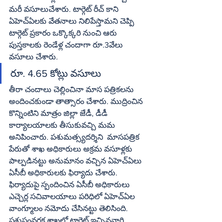
మరీ వసూలుచేశారు. టార్గెట్‌ రీచ్‌ కాని 
ఏహెచ్‌ఏలకు వేతనాలు నిలిపేస్తామని చెప్పి 
టార్గెట్‌ ప్రకారం ఒక్కొక్కరి నుంచి ఆరు 
పుస్తకాలకు రెండేళ్ల చందాగా రూ.3వేలు 
వసూలు చేశారు.
రూ. 4.65 కోట్లు వసూలు
తీరా చందాలు చెల్లించినా మాస పత్రికలను 
అందించకుండా తాత్సారం చేశారు. ముద్రించిన 
కొన్నింటిని మాత్రం జిల్లా జేడీ, డీడీ 
కార్యాలయాలకు తీసుకువచ్చి మమ 
అనిపించారు. పశుమత్స్యదర్శిని  మాసపత్రిక 
పేరుతో శాఖ అధికారులు అక్రమ వసూళ్లకు 
పాల్పడినట్టు అనుమానం వచ్చిన ఏహెచ్‌ఏలు 
ఏసీబీ అధికారులకు ఫిర్యాదు చేశారు. 
ఫిర్యాదుపై స్పందించిన ఏసీబీ అధికారులు 
ఎచ్చెర్ల సచివాలయాలు పరిధిలో ఏహెచ్‌ఏల 
వాంగ్మూలం నమోదు చేసినట్టు తెలిసింది. 
పశుసంవర్ధక శాఖలో టార్గెట్‌ ఇచ్చినవారి 