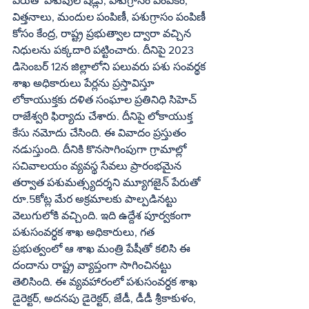
పేరుతో పశువుల షెడ్లు, పశుగ్రాసం పెంపకం, 
విత్తనాలు, మందుల పంపిణీ, పశుగ్రాసం పంపిణీ 
కోసం కేంద్ర, రాష్ట్ర ప్రభుత్వాల ద్వారా వచ్చిన 
నిధులను పక్కదారి పట్టించారు. దీనిపై 2023 
డిసెంబర్‌ 12న జిల్లాలోని పలువరు పశు సంవర్థక 
శాఖ అధికారులు పేర్లను ప్రస్తావిస్తూ 
లోకాయుక్తకు దళిత సంఘాల ప్రతినిధి సిహెచ్‌ 
రాజేశ్వరి ఫిర్యాదు చేశారు. దీనిపై లోకాయుక్త 
కేసు నమోదు చేసింది. ఈ వివాదం ప్రస్తుతం 
నడుస్తుంది. దీనికి కొనసాగింపుగా గ్రామాల్లో 
సచివాలయం వ్యవస్థ సేవలు ప్రారంభమైన 
తర్వాత పశుమత్స్యదర్శని మ్యూగజైన్‌ పేరుతో 
రూ.5కోట్ల మేర అక్రమాలకు పాల్పడినట్టు 
వెలుగులోకి వచ్చింది. ఇది ఉద్దేశ పూర్వకంగా 
పశుసంవర్ధక శాఖ అధికారులు, గత 
ప్రభుత్వంలో ఆ శాఖ మంత్రి పేషీతో కలిసి ఈ 
దందాను రాష్ట్ర వ్యాప్తంగా సాగించినట్టు 
తెలిసింది. ఈ వ్యవహారంలో పశుసంవర్ధక శాఖ 
డైరెక్టర్‌, అదనపు డైరెక్టర్‌, జేడీ, డీడీ శ్రీకాకుళం, 