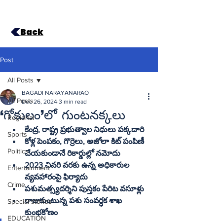
Back
Post
All Posts
BAGADI NARAYANARAO
All Posts
Dec 26, 2024
3 min read
‘గోకులం’లో గుంటనక్కలు
Regional
కేంద్ర, రాష్ట్ర ప్రభుత్వాల నిధులు పక్కదారి
Sports
కోళ్ల పెంపకం, గొర్రెలు, అజోలా కిట్‌ పంపిణీ 
Politics
చేయకుండానే రికార్డుల్లో నమోదు
2023 చివరి వరకు ఉన్న అధికారుల 
Entertainment
వ్యవహారంపై ఫిర్యాదు
Crime
పశుమత్స్యదర్శిని పుస్తకం పేరిట వసూళ్లు
రాజుకుంటున్న పశు సంవర్ధక శాఖ 
Special stories
కుంభకోణం
EDUCATION