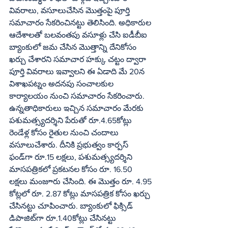
వివరాలు, వసూలుచేసిన మొత్తంపై పూర్తి 
సమాచారం సేకరించినట్టు తెలిసింది. అధికారుల 
ఆదేశాలతో బలవంతపు వసూళ్లు చేసి ఐడీబీఐ 
బ్యాంకులో జమ చేసిన మొత్తాన్ని దేనికోసం 
ఖర్చు చేశారని సమాచార హక్కు చట్టం ద్వారా 
పూర్తి వివరాలు ఇవ్వాలని ఈ ఏడాది మే 20న 
విశాఖపట్నం అదనపు సంచాలకుల 
కార్యాలయం నుంచి సమాచారం సేకరించారు. 
ఉన్నతాధికారులు ఇచ్చిన సమాచారం మేరకు 
పశుమత్స్యదర్శిని పేరుతో రూ.4.65కోట్లు 
రెండేళ్ల కోసం రైతుల నుంచి చందాలు 
వసూలుచేశారు. దీనికి ప్రభుత్వం కార్పస్‌ 
ఫండ్‌గా రూ.15 లక్షలు, పశుమత్స్యదర్శిని 
మాసపత్రికలో ప్రకటనల కోసం రూ. 16.50 
లక్షలు మంజూరు చేసింది. ఈ మొత్తం రూ. 4.95 
కోట్లలో రూ. 2.87 కోట్లు మాసపత్రిక కోసం ఖర్చు 
చేసినట్టు చూపించారు. బ్యాంకులో ఫిక్సిడ్‌ 
డిపాజిట్‌గా రూ.1.40కోట్లు చేసినట్టు 