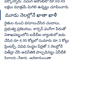
పేర్కొన్నారు. సేవింగ్‌ అకౌంట్‌లో రూ.69.49 
లక్షలు మాత్రమే మిగిలి ఉన్నట్టు చూపించారు.
మూడు నెలల్లోనే ఖాతా ఖాళీ
రైతుల నుంచి వసూలుచేసిన చందాలు, 
ప్రభుత్వ ప్రకటనలు, కార్పస్‌ ఫంగ్‌గా పేరుతో 
విశాఖపట్నంలోని ఐడీబీఐ బ్యాంకులో జమ 
చేసిన రూ.4.95 కోట్లలో సుమారు రూ.3 కోట్లు 
ప్రింటర్స్‌, వివిధ సంస్థల పేర్లతో 3 నెలల్లోనే 
విత్‌డ్రా చేసి అవినీతికి పాల్పడినట్టు ఏసీబీకి 
ఫిర్యాదు చేశారు. అధికారులంతా 
పశుమత్స్యదర్శిని మాస పత్రిక పేరుతో 
వసూలుచేసిన చందాలు మొత్తాన్ని 
పంచుకున్నారని ఫిర్యాదులో పేర్కొన్నారు. 
చందాలు వసూలు చేసిన రెండేళ్ల వరకు అంటే 
2021 మే నుంచి చందాలు వసూలుచేయడం 
ప్రారంభించారు. 2021 జూలై 27న రూ.1.40 
కోట్లు ఓపెనింగ్‌ బ్యాలెన్స్‌తో ఐడీబీఐ బ్యాంకులో 
విశాఖపట్నం అడిషనల్‌ డైరెక్టర్‌ పేరుతో ఒక 