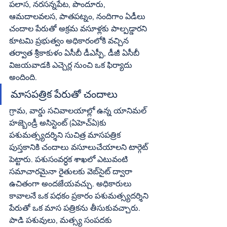
పలాస, నరసన్నపేట, పొందూరు, 
ఆమదాలవలస, పాతపట్నం, నందిగాం ఏడీలు 
చందాల పేరుతో అక్రమ వసూళ్లకు పాల్పడ్డారని 
కూటమి ప్రభుత్వం అధికారంలోకి వచ్చిన 
తర్వాత శ్రీకాకుళం ఏసీబీ డీఎస్పీ, డీజీ ఏసీబీ 
విజయవాడకి ఎచ్చెర్ల నుంచి ఒక ఫిర్యాదు 
అందింది. 
మాసపత్రిక పేరుతో చందాలు
గ్రామ, వార్డు సచివాలయాల్లో ఉన్న యానిమల్‌ 
హజ్బెండ్రీ అసిస్టెంట్‌ (ఏహెచ్‌ఏ)కు 
పశుమత్స్యదర్శిని సుచిత్ర మాసపత్రిక  
పుస్తకానికి చందాలు వసూలుచేయాలని టార్గెట్‌ 
పెట్టారు. పశుసంవర్ధక శాఖలో ఎటువంటి 
సమాచారమైనా రైతులకు వెబ్‌సైట్‌ ద్వారా 
ఉచితంగా అందజేయవచ్చు. అధికారులు 
కావాలనే ఒక పధకం ప్రకారం పశుమత్స్యదర్శిని 
పేరుతో ఒక మాస పత్రికను తీసుకువచ్చారు. 
పాడి పశువులు, మత్స్య సంపదకు 