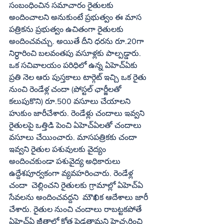
సంబంధించిన సమాచారం రైతులకు 
అందించాలని అనుకుంటే ప్రభుత్వం ఈ మాస 
పత్రికను ప్రభుత్వం ఉచితంగా రైతులకు 
అందించవచ్చు. అయితే దీని ధరను రూ.20గా 
నిర్ధారించి బలవంతపు వసూళ్లకు పాల్పడ్డారు. 
ఒక సచివాలయం పరిధిలో ఉన్న ఏహెచ్‌ఏకు 
ప్రతి నెల ఆరు పుస్తకాలు టార్గెట్‌ ఇచ్చి ఒక రైతు 
నుంచి రెండేళ్ల చందా (పోస్టల్‌ ఛార్జీలతో 
కలుపుకొని) రూ.500 వసూలు చేయాలని 
హుకుం జారీచేశారు. రెండేళ్లు చందాలు ఇవ్వని 
రైతులపై ఒత్తిడి పెంచి ఏహెచ్‌ఏలతో చందాలు 
వసూలు చేయించారు. మాసపత్రికకు చందా 
ఇవ్వని రైతుల పశువులకు వైద్యం 
అందించకుండా పశువైద్య అధికారులు 
ఉద్దేశపూర్వకంగా వ్యవహరించారు. రెండేళ్ల 
చందా  చెల్లించని రైతులకు గ్రామాల్లో ఏహెచ్‌ఏ 
సేవలను అందించవద్దని  మౌఖిక ఆదేశాలు జారీ 
చేశారు. రైతుల నుంచి చందాలు రాబట్టకపోతే 
ఏహెచ్‌ఏ జీతాల్లో కోత పెడతామని హెచ్చరించి 