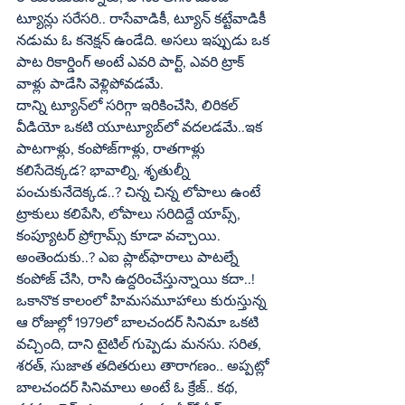
ట్యూన్లు సరేసరి.. రాసేవాడికీ, ట్యూన్‌ కట్టేవాడికీ 
నడుమ ఓ కనెక్షన్‌ ఉండేది. అసలు ఇప్పుడు ఒక 
పాట రికార్డింగ్‌ అంటే ఎవరి పార్ట్‌, ఎవరి ట్రాక్‌ 
వాళ్లు పాడేసి వెళ్లిపోవడమే.
దాన్ని ట్యూన్‌లో సరిగ్గా ఇరికించేసి, లిరికల్‌ 
వీడియో ఒకటి యూట్యూబ్‌లో వదలడమే..ఇక 
పాటగాళ్లు, కంపోజ్‌గాళ్లు, రాతగాళ్లు 
కలిసేదెక్కడ? భావాల్ని, శృతుల్నీ 
పంచుకునేదెక్కడ..? చిన్న చిన్న లోపాలు ఉంటే 
ట్రాకులు కలిపేసి, లోపాలు సరిదిద్దే యాప్స్‌, 
కంప్యూటర్‌ ప్రోగ్రామ్స్‌ కూడా వచ్చాయి. 
అంతెందుకు..? ఎఐ ప్లాట్‌ఫారాలు పాటల్నే 
కంపోజ్‌ చేసి, రాసి ఉద్దరించేస్తున్నాయి కదా..!
ఒకానొక కాలంలో హిమసమూహాలు కురుస్తున్న 
ఆ రోజుల్లో 1979లో బాలచందర్‌ సినిమా ఒకటి 
వచ్చింది, దాని టైటిల్‌ గుప్పెడు మనసు. సరిత, 
శరత్‌, సుజాత తదితరులు తారాగణం.. అప్పట్లో 
బాలచందర్‌ సినిమాలు అంటే ఓ క్రేజ్‌.. కథ, 