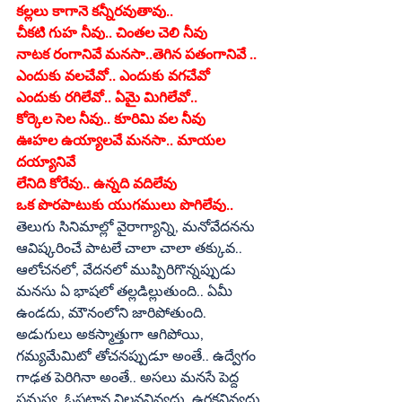
కల్లలు కాగానె కన్నీరవుతావు..
చీకటి గుహ నీవు.. చింతల చెలి నీవు
నాటక రంగానివే మనసా..తెగిన పతంగానివే ..
ఎందుకు వలచేవో.. ఎందుకు వగచేవో
ఎందుకు రగిలేవో.. ఏమై మిగిలేవో..
కోర్కెల సెల నీవు.. కూరిమి వల నీవు
ఊహల ఉయ్యాలవే మనసా.. మాయల 
దయ్యానివే
లేనిది కోరేవు.. ఉన్నది వదిలేవు
ఒక పొరపాటుకు యుగములు పొగిలేవు..
తెలుగు సినిమాల్లో వైరాగ్యాన్ని, మనోవేదనను 
ఆవిష్కరించే పాటలే చాలా చాలా తక్కువ.. 
ఆలోచనలో, వేదనలో ముప్పిరిగొన్నప్పుడు 
మనసు ఏ భాషలో తల్లడిల్లుతుంది.. ఏమీ 
ఉండదు, మౌనంలోని జారిపోతుంది.
అడుగులు అకస్మాత్తుగా ఆగిపోయి, 
గమ్యమేమిటో తోచనప్పుడూ అంతే.. ఉద్వేగం 
గాఢత పెరిగినా అంతే.. అసలు మనసే పెద్ద 
సమస్య. ఓపట్టాన నిలవనివ్వదు, ఉరకనివ్వదు.. 