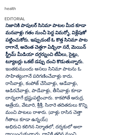
health
EDITORIAL
నిజానికి పాపులర్‌ సినిమా పాటల మీద కూడా 
మనవాళ్లు గతం నుంచీ పెద్ద విమర్శో, విశ్లేషణో 
పట్టించుకోరు. ఇప్పుడంటే ఓ కొత్త సినిమా పాట 
రాగానే, అదెంత చెత్తగా ఏడ్చినా సరే, మెయిన్‌ 
స్ట్రీమ్‌ మీడియా దగ్గర్నుంచి టీవీలు, సైట్లు, 
ట్యూబర్లు ఒకటే డప్పు దంచి కొడుతున్నారు.
ఇంతకుముందు అసలు సినిమా పాటను ఓ 
సాహిత్యంగానే పరిగణించేవాళ్లు కాదు. 
రాసేవాళ్లు, కంపోజ్‌ చేసేవాళ్లు, ఆడేవాళ్లు,  
ఆడిరచేవాళ్లు, పాడేవాళ్లు, తీసేవాళ్లు కూడా 
దాన్నలాగే భ్రష్టుపట్టించారు. కాకపోతే ఆరుద్ర, 
ఆత్రేయ, వేటూరి, శ్రీశ్రీ, సినారె తదితరులు కొన్ని 
మంచి పాటలు రాశారు. (వాళ్లు రాసిన చెత్తా 
గీతాలు కూడా ఉన్నయ్‌)
అభిరుచి కలిగిన నిర్మాతలో, దర్శకులో అలా 
రాయించుకున్నారు, దానికి తగిన మంచి 