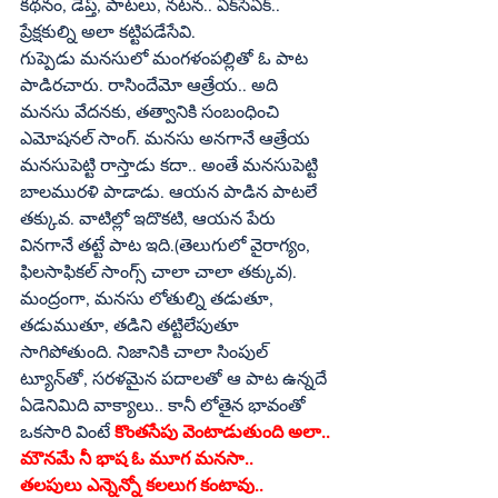
కథనం, డెప్త్‌, పాటలు, నటన.. ఏక్‌సేఏక్‌.. 
ప్రేక్షకుల్ని అలా కట్టిపడేసేవి.
గుప్పెడు మనసులో మంగళంపల్లితో ఓ పాట 
పాడిరచారు. రాసిందేమో ఆత్రేయ.. అది 
మనసు వేదనకు, తత్వానికి సంబంధించి 
ఎమోషనల్‌ సాంగ్‌. మనసు అనగానే ఆత్రేయ 
మనసుపెట్టి రాస్తాడు కదా.. అంతే మనసుపెట్టి 
బాలమురళి పాడాడు. ఆయన పాడిన పాటలే 
తక్కువ. వాటిల్లో ఇదొకటి, ఆయన పేరు 
వినగానే తట్టే పాట ఇది.(తెలుగులో వైరాగ్యం, 
ఫిలసాఫికల్‌ సాంగ్స్‌ చాలా చాలా తక్కువ).
మంద్రంగా, మనసు లోతుల్ని తడుతూ, 
తడుముతూ, తడిని తట్టిలేపుతూ 
సాగిపోతుంది. నిజానికి చాలా సింపుల్‌ 
ట్యూన్‌తో, సరళమైన పదాలతో ఆ పాట ఉన్నదే 
ఏడెనిమిది వాక్యాలు.. కానీ లోతైన భావంతో 
ఒకసారి వింటే 
కొంతసేపు వెంటాడుతుంది అలా.. 
మౌనమే నీ భాష ఓ మూగ మనసా..
తలపులు ఎన్నెన్నో కలలుగ కంటావు..