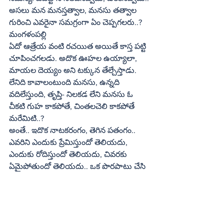
అసలు మన మనస్తత్వాల, మనసు తత్వాల 
గురించి ఎవరైనా సమగ్రంగా ఏం చెప్పగలరు..?
మంగళంపల్లి
ఏదో ఆత్రేయ వంటి రచయిత అయితే కాస్త పట్టి 
చూపించగలడు. అదొక ఊహల ఉయ్యాలా, 
మాయల దెయ్యం అని టక్కున తేల్చేస్తాడు. 
లేనిది కావాలంటుంది మనసు, ఉన్నది 
వదిలేస్తుంది, తృప్తి- నిలకడ లేని మనసు ఓ 
చీకటి గుహ కాకపోతే, చింతలచెలి కాకపోతే 
మరేమిటి..?
అంతే.. ఇదొక నాటకరంగం, తెగిన పతంగం.. 
ఎవరిని ఎందుకు ప్రేమిస్తుందో తెలియదు, 
ఎందుకు రోదిస్తుందో తెలియదు, చివరకు 
ఏమైపోతుందో తెలియదు.. ఒక పొరపాటు చేసి 
ఇక ఏడుస్తూనే ఉంటుంది. నిజంగా ఇదేపాట 
మరొకరు పాడితే ఈ భావం ఇంత బాగా 
ధ్వనించేదా..? సందేహమే!! కొన్ని పాటలు కొన్ని 
గొంతుల నుంచే రావాలి.. మనసును ఓ వేదనకు 