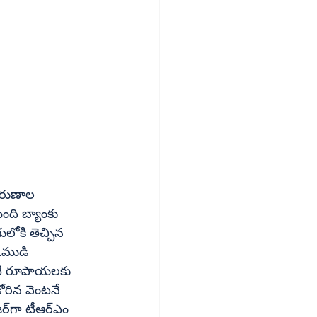
ంది బ్యాంకు 
లోకి తెచ్చిన 
ుముడి 
ోటి రూపాయలకు 
ోరిన వెంటనే 