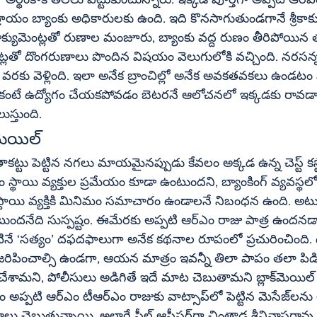
ాయం బ్యాంకు అధికారులకు ఉంది. ఇది కొనసాగుతుండగానే శ్రీకాకు
డాక్యుమెంట్లతో రుణాల మంజూరు, బ్యాంకు వద్ద రుణం తీరిపోయిన
్లతో దొంగరుణాలు పొందిన విషయం వెలుగులోకి వచ్చింది. నరసన
ీ వరకు వెళ్లింది. ఇలా అనేక బ్రాంచిల్లో అనేక అవకతవకలు ఉండటం 
ుస్తుంది.
ష్టం. ఈమేరకు అప్పటి ఆర్‌ఎం రాజు పాత్ర ఉందనడానికి అనేక 
ినే ‘సత్యం’ దఫదఫాలుగా అనేక కథనాల రూపంలో ప్రచురించింది. ద
పించాల్సి ఉండగా, ఆయన మాత్రం ఇవన్నీ తిలా పాపం తలా పిడిక
ని, పోలీసులు అడిగితే ఇదే మాట చెబుతామని బ్లాక్‌మెయిల్‌ చేస్తున్నట్టు 
ప్‌లో పెట్టిన మెసేజ్‌లను ఆధారంగా 
లాగే ఫీల్డ్‌ ఆఫీసర్‌గా చింతాడ శ్రీనివాసరావు గార బ్రాంచిలో 