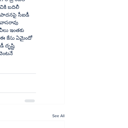
ికి బదిలీ 
ంపాదనపై సీఐడీ 
ేవీలు ఇంతకు 
ే ఈ కేసు ఏమైందో 
 దృష్టి 
See All