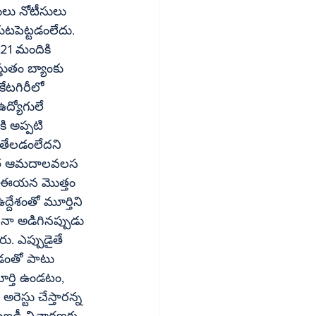
ులు నోటీసులు 
యటపెట్టడంలేదు. 
 21 మందికి 
ుతం బ్యాంకు 
కేటగిరీలో 
ఉద్యోగులే 
్వాత ఆమదాలవలస 
దేశంతో మూర్తిని 
ైనా అడిగినప్పుడు 
. ఎప్పుడైతే 
ీఐడీ విచారణకు 