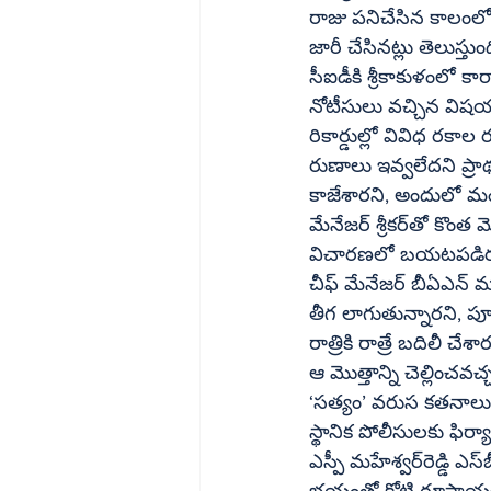
రాజు పనిచేసిన కాలంలో
జారీ చేసినట్లు తెలుస్
సీఐడీకి శ్రీకాకుళంలో క
నోటీసులు వచ్చిన విషయ
రికార్డుల్లో వివిధ రకా
రుణాలు ఇవ్వలేదని ప్రాథ
కాజేశారని, అందులో మంత్లీ ఇన్‌స్టాల్‌మెంట్లు చెల్లిస్తూ ఈ వ్యవహారం బయ
మేనేజర్‌ శ్రీకర్‌తో కొంత మొత్తం కట్టించడం వల్ల ప్రస్తుతం రూ.3.75 కోట్ల ప్రజాధనానికి లెక్కలు తేలడంలేదని 
విచారణలో బయటపడిరది.
చీఫ్‌ మేనేజర్‌ బీఏఎన్‌ మూర్తిని విచారణకు బ్యాంకు ఉన్నతాధికారులు పంపించారు. అయితే ఈయన మొత్తం 
తీగ లాగుతున్నారని, పూ
రాత్రికి రాత్రే బదిలీ 
ఆ మొత్తాన్ని చెల్లించ
‘సత్యం’ వరుస కతనాలు ప్రచురించిందో,
స్థానిక పోలీసులకు ఫిర్యాదు చేయాల
ఎస్పీ మహేశ్వర్‌రెడ్డి ఎస్‌బీఐ వ్యవహారాలపై సీరియస్‌గా ఉన్నందున ఫిర్యాదు ఇచ్చిన వెంటనే అరెస్టు చేస్తారన్న 
భయంతో కోటి రూపాయలు 