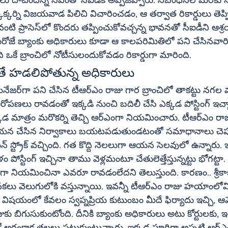
ొక్కర్ని విజయవాడ పిలిచి విచారించడం, ఆ తర్వాత రికార్డులు తెప
ోజే బ్యాంకు అధికారులు కూడా ఆ కాలపరిమితిలో పని చేసినవారిక
 ఒకే బ్రాంచిలో నోటీసులందుకోవడం రికార్డుగా మారింది.
త్తితే హడలిపోతున్న అధికారులు
లు రావడంతో ఇక్కడి నుంచి బదిలీ చేసి ఎక్కడ పోస్టింగ్‌ ఇచ్చారో చెప్పని 
చ్చి ఆర్‌ఎంగా నియమించారు. టీఆర్‌ఎం రాజు వెళ్లిపోయిన 
 ఆయన చేసిన నిర్వాకాలు బయటపడుతుండటంతో సమాధానాలు చెప్పుక
గులోకి వస్తున్నాయి. ఇవన్నీ టీఆర్‌ఎం రాజు హయాంలోవి కావడం 
ి విషయంలో కేవలం స్వప్నప్రియ కుటుంబం మీదే ఫిర్యాదు ఇచ్చి, 
కు బిగుసుకుంటోంది. దీనికి బ్యాంకు అధికారులు అటు కోర్టులకు, 
కాక తలలు పట్టుకుంటున్నారు. ఇక్కడ పూర్తిగా అప్పటి ఆర్‌ఎం ఏకపక్షంగా 