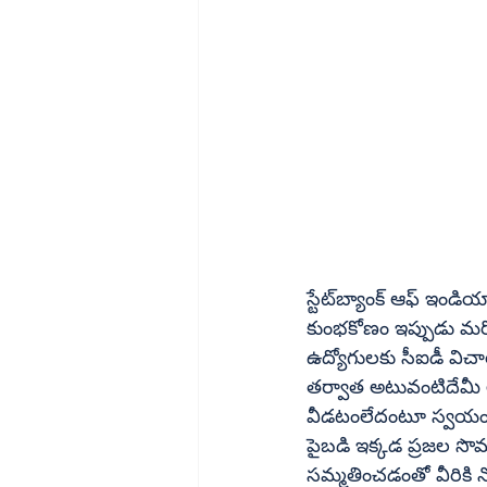
స్టేట్‌బ్యాంక్‌ ఆఫ్‌ ఇండియా నరసన్నపేట బజారుబ్రాంచిలో ‘సత్యం’ వెలుగులోకి తెచ్చిన నకిలీ రుణాల 
కుంభకోణం ఇప్పుడు మరో ర
ఉద్యోగులకు సీఐడీ విచా
తర్వాత అటువంటిదేమీ ల
వీడటంలేదంటూ స్వయంగా
పైబడి ఇక్కడ ప్రజల సొ
సమ్మతించడంతో వీరికి నోటీసులు అందాయి.