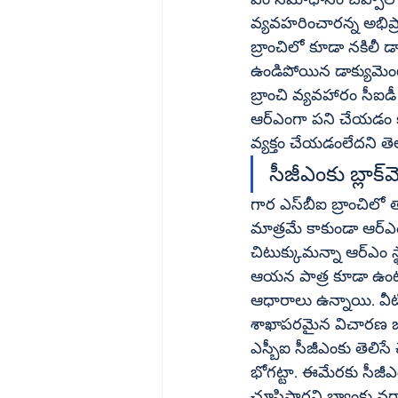
వ్యవహరించారన్న అభిప్ర
బ్రాంచిలో కూడా నకిలీ 
ఉండిపోయిన డాక్యుమెంట
బ్రాంచి వ్యవహారం సీఐడ
ఆర్‌ఎంగా పని చేయడం కంటే ఉద్యోగం చేయకపోవడం బెటరనే ఆలోచనలో ఇక్కడకు రావడానికి సుముఖత 
వ్యక్తం చేయడంలేదని తెల
గార ఎస్‌బీఐ బ్రాంచిలో తాకట్టు పెట్టిన నగలు మాయమైనప్పుడు కేవలం అక్కడ ఉన్న చెస్ట్‌ కస్టోడియన్ల పాత్ర 
మాత్రమే కాకుండా ఆర్‌ఎం స్థాయి వ్యక్తుల ప్రమేయం కూడా ఉంటుందని, బ్యాంకింగ్‌ వ్యవస్థలో చీమ 
చిటుక్కుమన్నా ఆర్‌ఎం స్థాయి వ్యక్తికి మినిమం సమాచారం ఉండాలనే నిబంధన ఉంది. అటువంటప్పుడు 
ఆయన పాత్ర కూడా ఉంటుందనేది సుస్ప
ఆధారాలు ఉన్నాయి. వీట
శాఖాపరమైన విచారణ జరి
ఎస్బీఐ సీజీఎంకు తెలిసే చేశామ
భోగట్టా. ఈమేరకు సీజీఎం అప్పటి ఆర్‌ఎం టీఆర్‌ఎం రాజుకు వాట్సా
చూపిస్తారని బ్యాంకు వర్గాలు చెబుతున్నాయి. అ