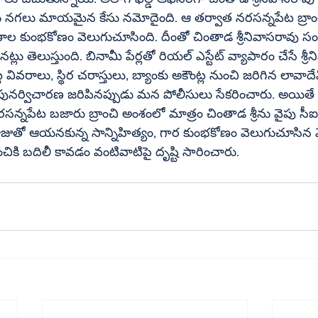
టు నగలు మాయమైన కేసు నమోదైంది. ఆ తర్వాత నరసన్నపేట బ్రాంచ
ాల కుంభకోణం వెలుగుచూసింది. దీంతో చింతాడ శ్రీనివాసరావు స
ుంది. బినామీ పేర్లతో రియల్‌ ఎస్టేట్‌ వ్యాపారం చేసే శ్రీనివాసరావు 
వివరాలు, స్థిర చరాస్తులు, బ్యాంకు అకౌంట్ల నుంచి జరిగిన లావాద
ేసు పునర్విచారణ జరిపినప్పుడు మన పోలీసులు సేకరించారు. అయిత
రసన్నపేట బజారు బ్రాంచి అంశంలో మాత్రం చింతాడ శ్రీను వైపు సీఐడీ
చికి బదిలీ కావడం వంటివాటిపై దృష్టి సారించారు.