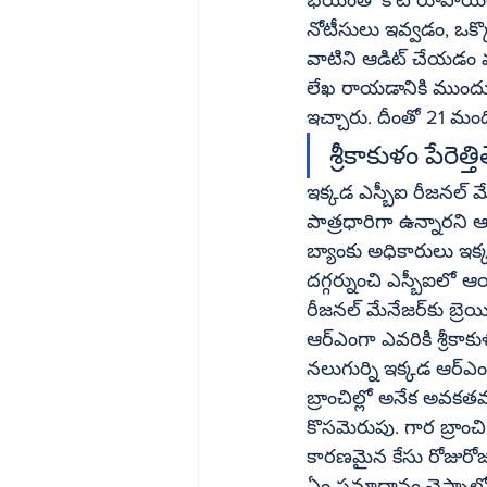
నోటీసులు ఇవ్వడం, ఒక్క
వాటిని ఆడిట్‌ చేయడం వంటి ప్రాసెస్‌లో కొందరు తప్పించుకోవచ్చన్న భావనతో సీఐడీని ఆశ్రయించారు. సీఐడీకి 
లేఖ రాయడానికి ముందుర
ఇచ్చారు. దీంతో 21 మంది
శ్రీకాకుళం పేరె
ఇక్కడ ఎస్బీఐ రీజనల్‌ మేనేజర్‌గా పని చేసిన టీఆర్‌ఎం రాజు గార బ్రాంచిలో తాకట్టు నగల మాయం కేసులో 
పాత్రధారిగా ఉన్నారని ఆరోపణ
బ్యాంకు అధికారులు ఇక్కడ మాత్రం మరొకర్ని తె
దగ్గర్నుంచి ఎస్బీఐలో
రీజనల్‌ మేనేజర్‌కు బ్రెయిన్‌ స్ట్రోక్‌ వచ్చింది. గత కొద్ది నెలలుగా ఆయన సెలవులో ఉన్నారు. ఇప్పుడు కొత్త 
ఆర్‌ఎంగా ఎవరికి శ్రీకాకుళం పోస్టింగ్‌ ఇచ్చినా తాము వెళ్లమంటూ చేతులెత్తేస్తున్నట్టు భోగట్టా. ఇప్పటికి 
నలుగుర్ని ఇక్కడ ఆర్‌ఎంగా నియమించినా ఎవరూ రావడంలేదని తెలుస్తుంది. కారణం.. శ్రీకాకుళంలోని అనేక 
బ్రాంచిల్లో అనేక అవకతవకలు వెలు
కొసమెరుపు. గార బ్రాంచ
కారణమైన కేసు రోజురోజు
ఏం సమాధానం చెప్పాలో అర్థం