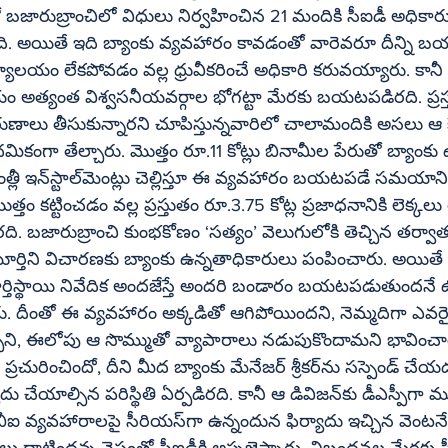
 బజారుబ్రాంచిలో విధులు నిర్వహించిన 21 మందికి సీఐడీ అధికార
తుంది. అయితే ఇది బ్యాంకు వ్యవహారం కావడంతో వారెవరూ దీన్ని బ
ార్యాలయం లేకపోవడం వల్ల ధ్రువీకరించే అధికారి కరువయ్యారు. కానీ
ం అత్యంత విశ్వసనీయవర్గాల భోగట్టా మేరకు బయటపడిరది. ప్రస్త
ల రుణాలు తీసుకున్నారని చూపిస్తున్నవారిలో చాలామందికి అసలు ఆ 
మికంగా తేల్చారు. మొత్తం రూ.11 కోట్లు బినామీల పేరుతో బ్యాంకు 
టపడే సమయానికి అప్పటి 
 బజారుబ్రాంచి కుంభకోణం ‘సత్యం’ వెలుగులోకి తెచ్చిన తర
ర్తిస్థాయి నివేదిక అందజేస్తే అందరి బండారం బయటపడుతుందనే ఉద్
చేశారు. దీంతో ఈ వ్యవహారం అక్కడితో ఆగిపోయిందని, నెమ్మదిగా ఎవర
వచ్చని, ఈలోపు ఆ సొమ్ముతో వ్యాపారాలు నడుపుకొందామని భావించారు
 దీని మీద బ్యాంకు మేనేజర్‌ శ్రీకర్‌ను సస్పెండ్‌ చేయడంతో పాటు 
్సిన పరిస్థితి ఏర్పడిరది. కానీ ఆ డివిజన్‌కు డీఎస్పీగా మూర్తి ఉండటం, 
దాటిందన్న నెపంతో సీఐడీకి అప్పజెప్పారు. నిబంధనల మేరకు స