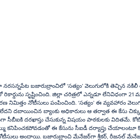
ికార్డును సృష్టించింది. జిల్లా చరిత్రలో ఎన్నడూ లేనివిధంగా 21 మ
రణ నిమిత్తం నోటీసులు పంపించింది. ‘సత్యం’ ఈ వ్యవహారం వెలుగు
ేదని దబాయించిన బ్యాంకు అధికారులు ఆ తర్వాత ఈ కేసు చిక్క
 సీబీఐకి దరఖాస్తు చేసుకున్న విషయం పాఠకులకు విదితమే. క
మ్ము కనిపించకపోవడంతో ఈ కేసును సీఐడీ దర్యాప్తు చేయాలంటూ క
 బజారుబ్రాంచి మేనేజర్‌గా శ్రీకర్‌, రీజనల్‌ మేనేజర్‌గా టీఆర్‌ఎం 