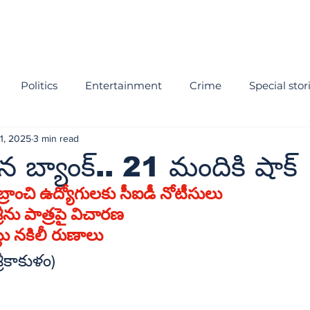
Politics
Entertainment
Crime
Special stor
1, 2025
3 min read
 బ్యాంక్‌.. 21 మందికి షాక్‌
్రాంచి ఉద్యోగులకు సీఐడీ నోటీసులు
ు, శ్రీకర్‌, శ్రీను పాత్రపై విచారణ
్లు నకిలీ రుణాలు
ంన్యూస్‌, శ్రీకాకుళం)