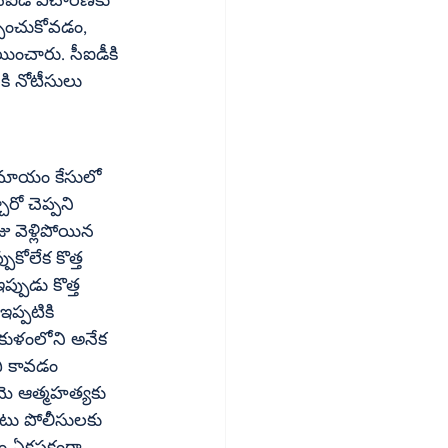
్పించుకోవడం, 
ి నోటీసులు 
ోలేక కొత్త 
ఆమె ఆత్మహత్యకు 
ఇటు పోలీసులకు 