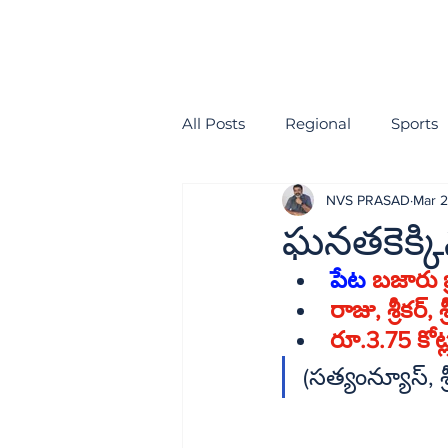
All Posts
Regional
Sports
NVS PRASAD
Mar 2
health
EDITORIAL
ఘనతకెక్కిన
పేట
 బజారు బ
రాజ
రూ.3.75 కోట
(సత్య