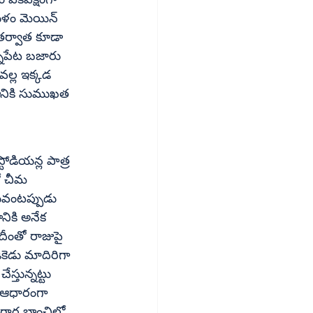
ళం మెయిన్‌ 
 తర్వాత కూడా 
్నపేట బజారు 
వల్ల ఇక్కడ 
ీంతో రాజుపై 
ెడు మాదిరిగా 