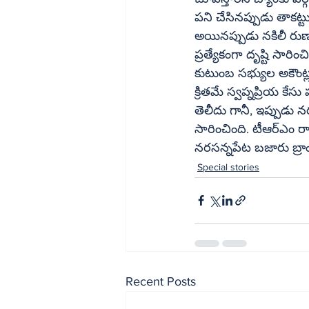
పని చేసినప్పుడు తాకట్
అయినప్పుడు నకిలీ రుణ
ప్రత్యేకంగా దృష్టి సారించినట్లు తెలుస్త
కుటుంబ సభ్యుల అకౌంట్ల 
క్రితమే స్వప్నప్రియ క
తెలీదు గానీ, ఇప్పుడు న
సారించింది. టీఆర్‌ఎం రాజుతో ఆయనకున్న సాన్నిహిత్యం, గార కుంభకోణం వెలుగుచూసిన వెంటనే 
నరసన్నపేట బజారు బ్రాం
Special stories
Recent Posts