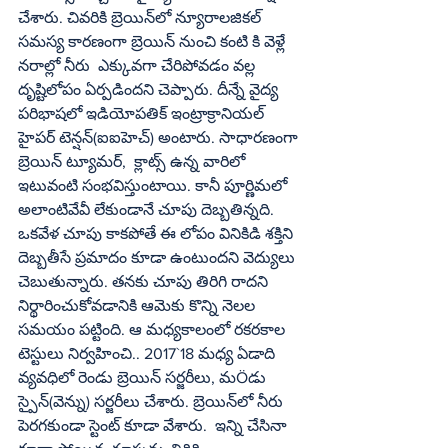
చేశారు. చివరికి బ్రెయిన్‌లో న్యూరాలజికల్ 
సమస్య కారణంగా బ్రెయిన్ నుంచి కంటి కి వెళ్లే 
నరాల్లో నీరు  ఎక్కువగా చేరిపోవడం వల్ల 
దృష్టిలోపం ఏర్పడిందని చెప్పారు. దీన్నే వైద్య 
పరిభాషలో ఇడియోపతిక్ ఇంట్రాక్రానియల్ 
హైపర్ టెన్షన్(ఐఐహెచ్) అంటారు. సాధారణంగా 
బ్రెయిన్ ట్యూమర్,  క్లాట్స్ ఉన్న వారిలో 
ఇటువంటి సంభవిస్తుంటాయి. కానీ పూర్ణిమలో 
అలాంటివేవీ లేకుండానే చూపు దెబ్బతిన్నది. 
ఒకవేళ చూపు కాకపోతే ఈ లోపం వినికిడి శక్తిని 
దెబ్బతీసే ప్రమాదం కూడా ఉంటుందని వెద్యులు 
చెబుతున్నారు. తనకు చూపు తిరిగి రాదని 
నిర్థారించుకోవడానికి ఆమెకు కొన్ని నెలల 
సమయం పట్టింది. ఆ మధ్యకాలంలో రకరకాల 
టెస్టులు నిర్వహించి.. 2017`18 మధ్య ఏడాది 
వ్యవధిలో రెండు బ్రెయిన్ సర్జరీలు, మÖడు 
స్పైన్(వెన్ను) సర్జరీలు చేశారు. బ్రెయిన్‌లో నీరు 
పెరగకుండా స్టెంట్ కూడా వేశారు.  ఇన్ని చేసినా 