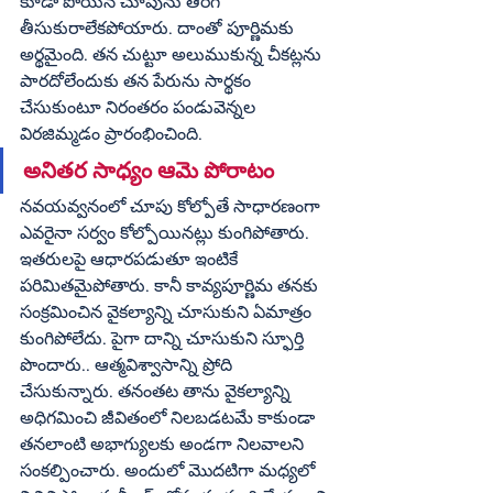
కూడా పోయిన చూపును తిరిగి 
తీసుకురాలేకపోయారు. దాంతో పూర్ణిమకు 
అర్థమైంది. తన చుట్టూ అలుముకున్న చీకట్లను 
పారదోలేందుకు తన పేరును సార్థకం 
చేసుకుంటూ నిరంతరం పండువెన్నల 
విరజిమ్మడం ప్రారంభించింది. 
అనితర సాధ్యం ఆమె పోరాటం
నవయవ్వనంలో చూపు కోల్పోతే సాధారణంగా 
ఎవరైనా సర్వం కోల్పోయినట్లు కుంగిపోతారు. 
ఇతరులపై ఆధారపడుతూ ఇంటికే 
పరిమితమైపోతారు. కానీ కావ్యపూర్ణిమ తనకు 
సంక్రమించిన వైకల్యాన్ని చూసుకుని ఏమాత్రం 
కుంగిపోలేదు. పైగా దాన్ని చూసుకుని స్ఫూర్తి 
పొందారు.. ఆత్మవిశ్వాసాన్ని ప్రోది 
చేసుకున్నారు. తనంతట తాను వైకల్యాన్ని 
అధిగమించి జీవితంలో నిలబడటమే కాకుండా 
తనలాంటి అభాగ్యులకు అండగా నిలవాలని 
సంకల్పించారు. అందులో మొదటిగా మధ్యలో 