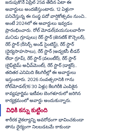
జరుపుకొనే ఏప్రిల్ 25వ తేదీన ఏటా ఈ 
అవార్డులు అందజేస్తుంటారు. 12 ఏళ్లుగా 
పనిచేస్తున్న ఈ సంస్థ పదో వార్షికోత్సవం నుంచి.. 
అంటే 2024లో ఈ అవార్డులు ఇవ్వడం 
ప్రారంభించారు. రోల్ మోడల్(వయసులవారీగా 
మÖడు గ్రూపులు) రేర్ స్టార్ (జెనటిక్ కౌన్సెలర్), 
రేర్ స్టార్ (రీసెర్చ్ అండ్ సైంటిస్ట్), రేర్ స్టార్ 
(ధైర్యసాహసాలు), రేర్ స్టార్ (అడ్వకసీ లీడర్ 
లేదా గ్రూప్), రేర్ స్టార్ (వలంటీర్), రేర్ స్టార్ 
(లైఫ్‌టైమ్ అఛీవ్‌మెంట్), రేర్ స్టార్ (డాక్టర్).. 
తదితర ఎనిమిది కేటగిరీల్లో ఈ అవార్డులు 
ఇస్తుంటారు. 2026 సంవత్సరానికి గాను 
రోల్‌మోడల్(16`30 ఏళ్లు) కేటగిరీకి ఎంపికైన 
కావ్యపూర్ణిమ ఇటీవల బెంగళూరులో జరిగిన 
కార్యక్రమంలో అవార్డు అందుకున్నారు. 
విధికి కన్ను కుట్టింది
శారీరక వైకల్యాన్ని అవరోధంగా భావించకుండా 
తాను ధైర్యంగా నిలబడటమే కాకుండా 