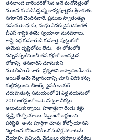
తనలాంటి వారెందరికో సేవ అనే మనోనేత్రంతో 
ముందుకు నడిపిస్తున్న కావ్యపూర్ణిమ శ్రీకాకుళం 
నగరానికి చెందినవారే. ప్రముఖ స్వాతంత్య్ర 
సమరయోధుడు, సంఘ సేవకుడైన దివంగత 
బీఎస్ శాస్త్రికి ఈమె స్వయానా మనవరాలు. 
శాస్త్రి పెద్ద కుమారుడి కుమార్తె. పుట్టుకతో 
ఈమెకు దృష్టిలోపం లేదు.   ఈ లోకంలోకి 
వచ్చినప్పటినుంచీ తన కళ్లతో అందమైన 
లోకాన్ని, తనవారిని చూసుకుని 
మురిసిపోయేవారు. ప్రకృతిని ఆస్వాదించేవారు. 
అయితే ఆమె నేత్రానందాన్ని చూసి విధికి కన్ను 
కుట్టినట్లుంది. బీఆర్క్ ఫైనల్ ఇయర్ 
చదువుతున్న సమయంలో 21 ఏళ్ల వయసులో 
2017 ఆగస్టులో ఆమె చుట్టూ చీకట్లు 
అలుముకున్నాయి. హఠాత్తుగా రెండు కళ్లు 
దృష్టి కోల్పోయాయి. ఏమైందో అర్థంకాని 
పరిస్థితి. తాను పూర్తిగా చూపు కోల్పోయానని 
నిర్థారించుకోవడానికి ఒక సుదీర్ఘ పోరాటమే 
చేయాల్సి వచ్చింది. వైద్యులు రకరకాల పరీక్షలు 