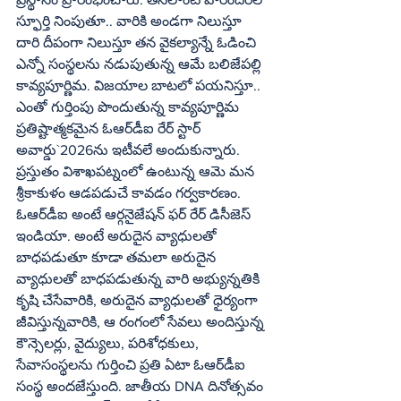
స్ఫూర్తి నింపుతూ.. వారికి అండగా నిలుస్తూ 
దారి దీపంగా నిలుస్తూ తన వైకల్యాన్నే ఓడించి 
ఎన్నో సంస్థలను నడుపుతున్న ఆమే బలిజేపల్లి 
కావ్యపూర్ణిమ. విజయాల బాటలో పయనిస్తూ.. 
ఎంతో గుర్తింపు పొందుతున్న కావ్యపూర్ణిమ 
ప్రతిష్టాత్మకమైన ఓఆర్‌డీఐ రేర్ స్టార్ 
అవార్డు`2026ను ఇటీవలే అందుకున్నారు. 
ప్రస్తుతం విశాఖపట్నంలో ఉంటున్న ఆమె మన 
శ్రీకాకుళం ఆడపడుచే కావడం గర్వకారణం. 
ఓఆర్‌డీఐ అంటే ఆర్గనైజేషన్ ఫర్ రేర్ డిసీజెస్ 
ఇండియా. అంటే అరుదైన వ్యాధులతో 
బాధపడుతూ కూడా తమలా అరుదైన 
వ్యాధులతో బాధపడుతున్న వారి అభ్యున్నతికి 
కృషి చేసేవారికి, అరుదైన వ్యాధులతో ధైర్యంగా 
జీవిస్తున్నవారికి, ఆ రంగంలో సేవలు అందిస్తున్న 
కౌన్సెలర్లు, వైద్యులు, పరిశోధకులు, 
సేవాసంస్థలను గుర్తించి ప్రతి ఏటా ఓఆర్‌డీఐ 
సంస్థ అందజేస్తుంది. జాతీయ DNA దినోత్సవం 