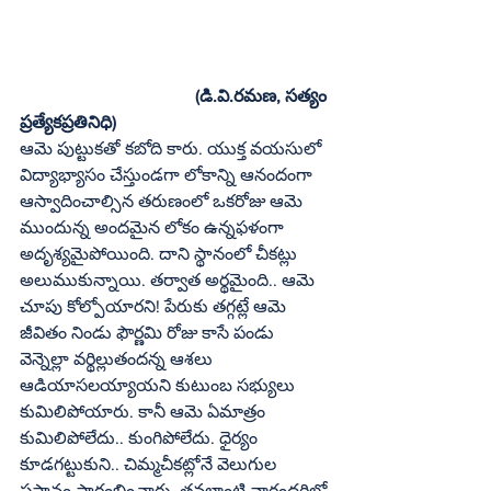
				(డి.వి.రమణ, సత్యం 
ప్రత్యేకప్రతినిధి)
ఆమె పుట్టుకతో కబోది కారు. యుక్త వయసులో 
విద్యాభ్యాసం చేస్తుండగా లోకాన్ని ఆనందంగా 
ఆస్వాదించాల్సిన తరుణంలో ఒకరోజు ఆమె 
ముందున్న అందమైన లోకం ఉన్నఫళంగా 
అదృశ్యమైపోయింది. దాని స్థానంలో చీకట్లు 
అలుముకున్నాయి. తర్వాత అర్థమైంది.. ఆమె 
చూపు కోల్పోయారని! పేరుకు తగ్గట్లే ఆమె 
జీవితం నిండు ఫౌర్ణమి రోజు కాసే పండు 
వెన్నెల్లా వర్థిల్లుతందన్న ఆశలు 
ఆడియాసలయ్యాయని కుటుంబ సభ్యులు 
కుమిలిపోయారు. కానీ ఆమె ఏమాత్రం 
కుమిలిపోలేదు.. కుంగిపోలేదు. ధైర్యం 
కూడగట్టుకుని.. చిమ్మచీకట్లోనే వెలుగుల 
ప్రస్థానం ప్రారంభించారు. తనలాంటి వారందరిలో 