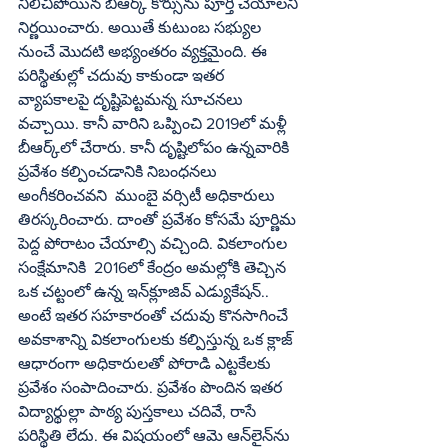
నిలిచిపోయిన బీఆర్క్ కోర్సును పూర్తి చేయాలని 
నిర్ణయించారు. అయితే కుటుంబ సభ్యుల 
నుంచే మొదటి అభ్యంతరం వ్యక్తమైంది. ఈ 
పరిస్థితుల్లో చదువు కాకుండా ఇతర 
వ్యాపకాలపై దృష్టిపెట్టమన్న సూచనలు 
వచ్చాయి. కానీ వారిని ఒప్పించి 2019లో మళ్లీ 
బీఆర్క్‌లో చేరారు. కానీ దృష్టిలోపం ఉన్నవారికి 
ప్రవేశం కల్పించడానికి నిబంధనలు 
అంగీకరించవని  ముంబై వర్సిటీ అధికారులు 
తిరస్కరించారు. దాంతో ప్రవేశం కోసమే పూర్ణిమ 
పెద్ద పోరాటం చేయాల్సి వచ్చింది. వికలాంగుల 
సంక్షేమానికి  2016లో కేంద్రం అమల్లోకి తెచ్చిన 
ఒక చట్టంలో ఉన్న ఇన్‌క్లూజివ్ ఎడ్యుకేషన్.. 
అంటే ఇతర సహకారంతో చదువు కొనసాగించే 
అవకాశాన్ని వికలాంగులకు కల్పిస్తున్న ఒక క్లాజ్ 
ఆధారంగా అధికారులతో పోరాడి ఎట్టకేలకు 
ప్రవేశం సంపాదించారు. ప్రవేశం పొందిన ఇతర 
విద్యార్థుల్లా పాఠ్య పుస్తకాలు చదివే, రాసే 
పరిస్థితి లేదు. ఈ విషయంలో ఆమె ఆన్‌లైన్‌ను 