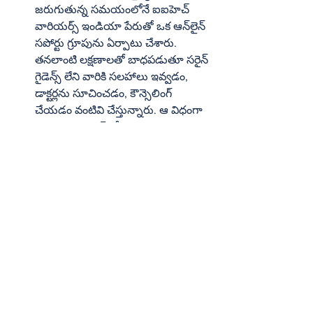
జరుగుతున్న సమయంలోనే ఐఐహెచ్ 
వారియర్స్ ఇండియా పేరుతో ఒక ఆన్‌లైన్ 
సపోర్టు గ్రూపును ఏర్పాటు చేశారు. 
తనలాంటి లక్షణాలతో బాధపడుతూ సరైన్ 
గైడెన్స్ లేని వారికి సలహాలు ఇవ్వడం, 
డాక్టర్లను సూచించడం, కౌన్సెలింగ్ 
చేయడం వంటివి చేస్తున్నారు. ఆ విధంగా 
ప్రస్తుతం ఈ గ్రూప్‌లో 120 మంది సభ్యులు 
ఉన్నారు. 
 అదే కాకుండా ‘పూర్ణమిదం’ అనే పేరుతో 
ఒక ఆన్‌లైన్ ఇనీషియేటివ్ సంస్థను 
స్థాపించారు. అందరినీ కలుపుకొని వెళ్లడం 
అనే లక్ష్యంతో దీన్ని నడుపుతున్నారు. 
వైకల్యం, ఆర్కిటెక్చర్, పర్యావరణం 
రంగాల్లో ఈ సంస్థ విశాఖ కేంద్రంగా సేవలు 
అందిస్తున్నది. ఇదే సంస్థ   కింద ఈ 
రంగాలకు సంబంధించి పరిశోధనలు 
చేయడం, అవసరమైన వారికి సలహాలు 
ఇవ్వడం నిరంతరం కొనసాగుతున్నాయి. 