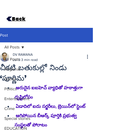
Back
Post
All Posts
DV RAMANA
All Posts
Jul 3
3 min read
చీకటి బతుకుల్లో నిండు
Regional
‘పూర్ణిమ’
Sports
 అరుదైన ఐఐహెచ్ వ్యాధితో హఠాత్తుగా 
Politics
దృష్టిలోపం
Entertainment
 ఏడాదిలో ఐదు సర్జరీలు, బ్రెయిన్‌లో స్టెంట్
Crime
 ఆగిపోయిన బీఆర్క్ పూర్తికి ప్రభుత్వ 
Special stories
సంస్థలతో పోరాటం
EDUCATION