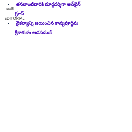
 తనలాంటివారికి మార్గదర్శిగా ఆన్‌లైన్ 
health
గ్రూప్
EDITORIAL
 వైకల్యాన్ని జయించిన కావ్యపూర్ణిమ 
శ్రీకాకుళం ఆడపడుచే