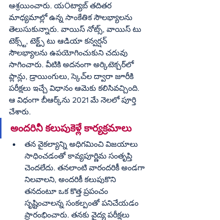
ఆశ్రయించారు. యÖట్యాబ్ తదితర 
మాధ్యమాల్లో ఉన్న సాంకేతిక సౌలభ్యాలను 
తెలుసుకున్నారు. వాయిస్ నోట్స్, వాయిస్ టు 
టెక్స్ట్, టెక్ట్స్ టు ఆడియా కన్వర్షన్ 
సౌలభ్యాలను ఉపయోగించుకుని చదువు 
సాగించారు. వీటికి అదనంగా అర్కిటెక్చర్‌లో 
ప్లాన్లు, డ్రాయింగులు, స్కెచ్‌ల ద్వారా జూరీకి 
పరీక్షలు ఇచ్చే విధానం ఆమెకు కలిసివచ్చింది. 
ఆ విధంగా బీఆర్క్‌ను 2021 మే నెలలో పూర్తి 
చేశారు. 
అందరినీ కలుపుకెళ్లే కార్యక్రమాలు
తన వైకల్యాన్ని అధిగమించి విజయాలు 
సాధించడంతో కావ్యపూర్ణిమ సంతృప్తి 
చెందలేదు. తనలాంటి వారందరికీ అండగా 
నిలవాలని, అందరికీ కలుపుకొని 
తనదంటూ ఒక కొత్త ప్రపంచం 
సృష్టించాలన్న సంకల్పంతో పనిచేయడం 
ప్రారంభించారు. తనకు వైద్య పరీక్షలు 