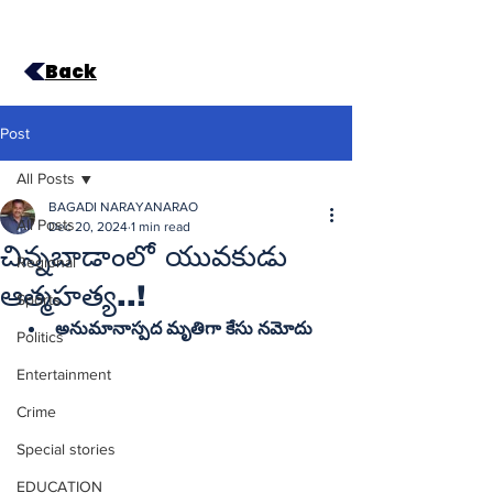
Back
Post
All Posts
BAGADI NARAYANARAO
All Posts
Dec 20, 2024
1 min read
చిన్నబాడాంలో యువకుడు
Regional
ఆత్మహత్య..!
Sports
అనుమానాస్పద మృతిగా కేసు నమోదు
Politics
Entertainment
Crime
Special stories
EDUCATION