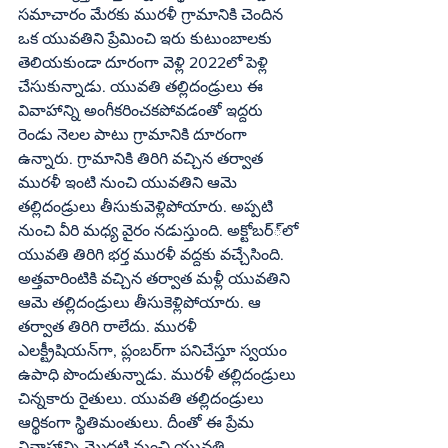
సమాచారం మేరకు మురళీ గ్రామానికి చెందిన 
ఒక యువతిని ప్రేమించి ఇరు కుటుంబాలకు 
తెలియకుండా దూరంగా వెళ్లి 2022లో పెళ్లి 
చేసుకున్నాడు. యువతి తల్లిదండ్రులు ఈ 
వివాహాన్ని అంగీకరించకపోవడంతో ఇద్దరు 
రెండు నెలల పాటు గ్రామానికి దూరంగా 
ఉన్నారు. గ్రామానికి తిరిగి వచ్చిన తర్వాత 
మురళీ ఇంటి నుంచి యువతిని ఆమె 
తల్లిదండ్రులు తీసుకువెళ్లిపోయారు. అప్పటి 
నుంచి వీరి మధ్య వైరం నడుస్తుంది. అక్టోబర్‌్‌లో 
యువతి తిరిగి భర్త మురళీ వద్దకు వచ్చేసింది. 
అత్తవారింటికి వచ్చిన తర్వాత మళ్లీ యువతిని 
ఆమె తల్లిదండ్రులు తీసుకెళ్లిపోయారు. ఆ 
తర్వాత తిరిగి రాలేదు. మురళీ 
ఎలక్ట్రీషియన్‌గా, ప్లంబర్‌గా పనిచేస్తూ స్వయం 
ఉపాధి పొందుతున్నాడు. మురళీ తల్లిదండ్రులు 
చిన్నకారు రైతులు. యువతి తల్లిదండ్రులు 
ఆర్థికంగా స్థితిమంతులు. దీంతో ఈ ప్రేమ 
వివాహాన్ని మొదటి నుంచి యువతి 