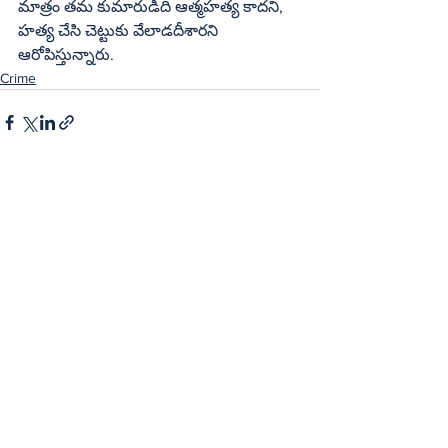
మాత్రం తమ కుమారుడిది ఆత్మహత్య కాదని, 
హత్య చేసి చెట్టుకు వేలాడదీశారని 
ఆరోపిస్తున్నారు.
Crime
See All
Recent Posts