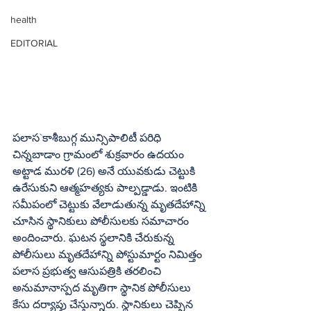
health
EDITORIAL
పలాస`కాశీబుగ్గ మున్సిపాలిటీ పరిధి 
చిన్నబాడాం గ్రామంలో శుక్రవారం ఉదయం 
అట్టాడ మురళి (26) అనే యువకుడు చెట్టుకి 
ఉరేసుకుని ఆత్మహత్యకు పాల్పడ్డాడు. ఇంటికి 
సమీపంలో చెట్టుకు వేలాడుతున్న మృతదేహాన్ని 
చూసిన స్థానికులు పోలీసులకు సమాచారం 
అందించారు. ఘటన స్థలానికి చేరుకున్న 
పోలీసులు మృతదేహాన్ని పోస్టుమార్టం నిమిత్తం 
పలాస ప్రభుత్వ ఆసుపత్రికి తరలించి 
అనుమానాస్పద మృతిగా స్థానిక పోలీసులు 
కేసు దర్యాప్తు చేస్తున్నారు. స్థానికులు చెప్పిన 