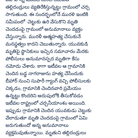
తల్లిదండ్రులు వ్యతిరేకిస్తున్నట్టు గ్రామంలో చర్చ 
సాగుతుంది. ఈ సందర్భంలోనే మురళి ఇంటికి 
సమీపంలో  చెట్టుకు ఉరి వేసుకొని మృతి 
చెందడంపై గ్రామంలో అనుమానాలు వ్యక్తం 
చేస్తున్నారు. మురళీ ఆత్మహత్య చేసుకునే 
మనస్థత్వం కాదని చెబుతున్నారు. యువకుడి 
మృతిపై స్థానికులు ఇచ్చిన సమాచారం మేరకు 
పోలీసులు అనుమానస్పద మృతిగా కేసు 
నమోదు చేశారు. కాగా ఇటీవల ఆ గ్రామానికి 
చెందిన బడ్డ నాగరాజును హత్య చేసేందుకు 
బీహార్‌ నుంచి సుపారీ గ్యాంగ్‌ వచ్చి పోలీసులకు 
చిక్కడం, గ్రామానికి చెందినవారి ప్రమేయం 
ఉన్నట్టు కొందరిని అదుపులోకి తీసుకోవడం 
ఇటీవల రాష్ట్రంలో చర్చనీయాంశం అయింది. 
ఇప్పుడు గ్రామానికి చెందిన యువకుడు చెట్టుకు 
వేలాడుతూ మృతి చెందడంపై గ్రామంలో ఏమి 
జరుగుతుందో అన్న అనుమానాలు 
వ్యక్తమవుతున్నాయి. మృతుని తల్లిదండ్రులు 