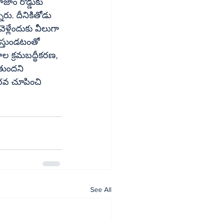
ాం రోడ్డుకు 
రు. దీనికితోడు 
ళ్లేందుకు వీలుగా 
 క్రమబద్ధీకరణ, 
రవ చూపించి 
See All