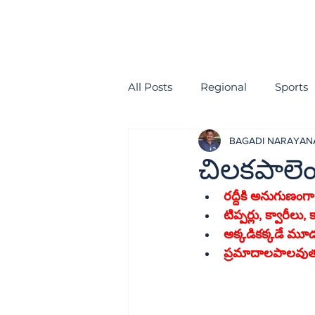
All Posts
Regional
Sports
BAGADI NARAYA
health
EDITORIAL
చిలకపాలెం
అక్కడికక్కడే మూడు
ప్రమాదాలపాలవుత