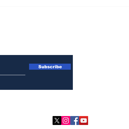
బుల్లి
ఆటవి
etter
Subscribe