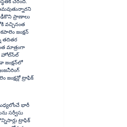
తికి చేరింది. 
ణమవుతున్నారని 
ోకి వచ్చినంత 
ంత మాత్రంగా 
్షన్‌లో 
ను సర్వీసు 
ార్లు ట్రాఫిక్‌ 