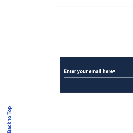
కార్పొరేషన్ ఎన్నికలు... చట్టమా?
రాజకీయమా?
Subscribe to Our Newsl
Back to Top