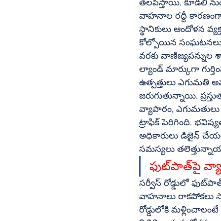
తలపిస్తాయి. కూడలి నుం
వాహనాల రద్దీ కారణంగ
స్థానికులు ఆందోళన వ్యక్తమవుతుంది. జంక్షన్‌లో రోడ్లు ద
కోల్పోయిన సంఘటనలు ఉన్
వరకు వాణిజ్యపన్నుల శాఖ ఆధ్వర్యంలో చెక్‌పోస్టును దశాబ
ల్యాండ్‌ మార్కుగా గుర్తింపు పొందింది. ఈ కూడలి నుంచే మిర్చి, వేరుశనగ, జూట్‌, పత్తి, జొన్న తదితర 
ఉత్పత్తులు ఎగుమతి అ
జరుగుతున్నాయి. ప్రస్తుతం వీటి స్థ
వ్యాపారం, ఎగుమతులు ప
ట్రాఫిక్‌ పెరిగింది. భవిష్యత్‌ అవసరాలకు అనుగుణంగా జాతీయ రహదారిపై ఫ్లైఓవర్‌ బ్రిడ్జిని ఇంజనీరింగ్‌ 
అధికారులు డిజైన్‌ చేయలేకపోయారన్న విమర్శలున్నాయి. ఈ కారణంగానే తరచూ చిలకపాలెం జంక్షన్లో ట్రాఫిక్‌ 
సమస్యలు తలెత్తున్నాయ
ఫుట్‌పాత్‌
సర్వీస్‌ రోడ్డులో ఫుట్‌పాత్‌పై చిరువ్యాపారులు, తోపుడుబండ్ల వ్యాపారులు చేరడంతో జనం మధ్యలోంచే భారీ 
వాహనాలు రాకపోకలు సాగ
రోడ్డులోకి మళ్లించాలంటే