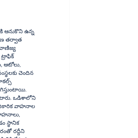
ి ఆనుకొని ఉన్న 
రణ తర్వాత 
వాణిజ్య 
ు, ఆటోలు, 
ిస్తుంటాయి. 
టారు. ఒడిశాలోని 
 స్థానిక 
తో రద్దీని 