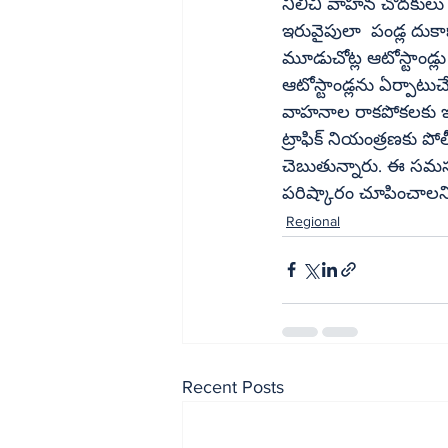
నిలిచి వాహన చోదకులు ఇ
ఇరువైపులా  పండ్ల దుకా
మూడుచోట్ల ఆటోస్టాండ్లు
ఆటోస్టాండ్లను ఏర్పాటుచేశారు. సర
వాహనాల రాకపోకలకు ఇబ్
ట్రాఫిక్‌ నియంత్రణకు పోలీసులు చొరవ చూపించకపోవడం వల్ల సమస్య మరింత జఠిలమవుతుందని 
చెబుతున్నారు. ఈ సమస
పరిష్కారం చూపించాలని
Regional
Recent Posts