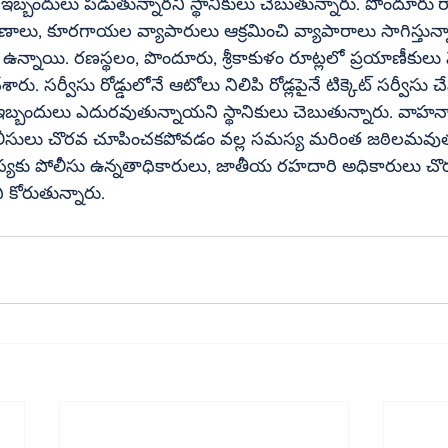
బ్బందులు పడుతున్నారని స్థానికులు చెబుతున్నారు. పొందూరు`రాజ
ణాలు, కూరగాయల వ్యాపారులు ఆక్రమించి వ్యాపారాలు సాగిస్తున్నా
 ఉన్నాయి. రణస్థలం, పొందూరు, శ్రీకాకుళం రూట్లలో ప్రయాణీకులు వె
్వీసు రోడ్డులోనే ఆటోలు నిలిపి రోడ్లపైనే టిక్కెట్‌ సర్వీసు చేస్తుండటంతో 
బందులు ఎదురవుతున్నాయని స్థానికులు చెబుతున్నారు. వాహనాల
్యకు పోలీసు ఉన్నతాధికారులు, జాతీయ రహదారి అధికారులు చొ
 కోరుతున్నారు.