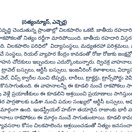
	        (సత్యంన్యూస్‌, ఎచ్చెర్ల)
్ధి చెందుతున్న ప్రాంతాల్లో చిలకపాలెం ఒకటి. జాతీయ రహదారిక
కపోకలతో నిత్యం రద్దీగా మారిపోయింది. జాతీయ రహదారి విస్త
ి. చిలకపాలెం పరిధిలో  విద్యాసంస్థలు, మధ్యతరహా పరిశ్రమలు, 
ం కావడంతో రోజు రోజుకు జంక్షన్లో ట్రాఫిక్‌ 
వాహన చోదకులు ఇబ్బందులు ఎదుర్కొంటున్నారు. ద్విచక్ర వాహనాల
ు, విద్యాసంస్థలకు చెందిన 
ర్టు వెహికల్స్‌ 
దీ కొనసాగుతుంది. ఈ వాహనాలన్నీ ఈ కూడలి నుంచే రాకపోకలు సాగ
ు వెళ్లే ప్రయాణీకులు ఈ కూడలిని ఆశ్రయించి ప్రయాణాలు సాగిస్తుం
స్ట్రీయల్‌ హబ్‌గా తయారైన రాజాంకు భారీ వాహనాలు, 
ాహనాలు రాకపోకలు ఈ మార్గం నుంచే సాగుతుంటాయి. కూడలి కావడం
త్యావసరాల కోసం చిలకపాలెంను ఆశ్రయించడంతో నిత్యం జనసంచారం