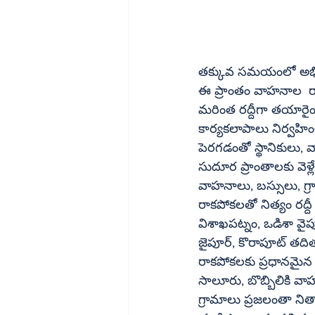
తక్కువ సమయంలో అభివృద
ఈ ప్రాంతం వాహనాల  రా
మరింత రద్దీగా తయారైంద
కార్యకలాపాలు నిర్వహించే సంస్థలు, రియల్‌ వ్యాపార కేంద్ర
పెరగడంతో స్థానికులు, 
సుదూర ప్రాంతాలకు వెళ్లే ట్రావెల్‌ బస్సులు, ఆర్టీసీ బస్సులు, ఇంజనీరింగ్‌ కళాశాలల
వాహనాలు, బస్సులు, గ్రావెల్‌, చిప్స్‌ క్వారీల నుంచి టిప్పర్లు, లారీలు, ట్రాక్టర్లు, ట్రాన్స్‌పో
రాకపోకలతో నిత్యం రద్
విశాఖపట్నం, ఒడిశా వైప
జైపూర్‌, కొరాపూట్‌ తదితర పార్రతాలకు ఒడిశా నుంచి పదుల సంఖ్యలో ఆర్టీసీ బస్సులు, అధికారిక వాహనాల 
రాకపోకలకు ప్రధానమైన మార్గంగా ఉంది. ఇండ
సాలూరు, బొబ్బిలికి వ
గ్రామాలు ప్రజలంతా ని