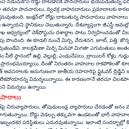
చి నడుచుకొని రోడ్డు దాటడానికి పాదచారులు భయపడుతున్న పరిస్థి
ా తరచూ పాదచారులు, ద్విచక్ర వాహనదారులు ప్రమాదాలకు కార
ాటుతున్న పాదచారులు వాహనాలు ఢీకొని ప్రాణాలు 
నాయని స్థానికులు చెబుతున్నారు. దేశవ్యాప్తంగా జీఎస్టీ అమల్ల
్దాల పాటు నిర్వహించడంతో చిలకపాలెం జంక్షన్‌ 
వుతుండేవి. కాలక్రమేణా మిర్చి మినహా మిగతా ఎగుమతులు అంత
ానంలో ఉల్లి, వెల్లుల్లి, ఎండుచేపలు, బ్రాయిలర్‌ కోళ్లు, గుడ్లు హోల్‌సేల్‌ 
్రారంభమయ్యాయి. దీంతో నిరంతరం వాహనాల రాకపోకలతో కూడా జంక
ని విమర్శలు ఉన్నాయి. 
పై వ్యాపారాలు
ుతున్నాయి. రోడ్డు వెడల్పు తక్కువగా ఉండటంతో భారీ వాహనాల
 ఇబ్బందకర పరిస్థితులు ఎదురవుతున్నాయి. ఇలాంటి సందర్భాల్లో కొన్నిస