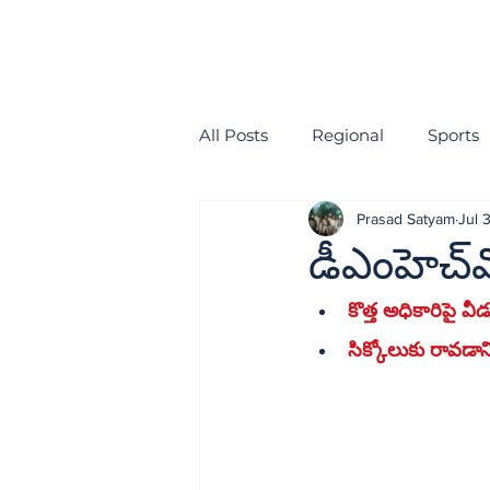
All Posts
Regional
Sports
Prasad Satyam
Jul 
health
EDITORIAL
డీఎంహెచ్‌
కొత్త అధికారిపై వీడన
సిక్కోలుకు రావడాన