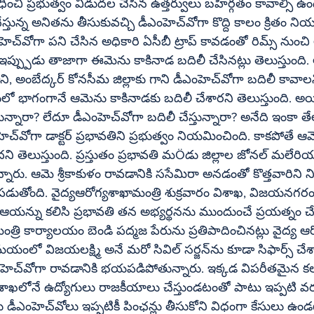
చి ప్రభుత్వం విడుదల చేసిన ఉత్తర్వులు బహిర్గతం కావాల్సి ఉంది. రి
ీసుకువచ్చి డీఎంహెచ్‌వోగా కొద్ది కాలం క్రితం నియమించారు. 
 నుంచి అనితను 
 ఇప్ప్పుడు తాజాగా ఈమెను కాకినాడ బదిలీ చేసినట్లు తెలుస్తుంది
ేద్కర్ కోనసీమ జిల్లాకు గాని డీఎంహెచ్‌వోగా బదిలీ కావాలని 
ందులో భాగంగానే ఆమెను కాకినాడకు బదిలీ చేశారని తెలుస్తుంది. అ
ోగా బదిలీ చేస్తున్నారా? అనేది ఇంకా తేలలేదు. ఇదిలా 
మె శ్రీకాకుళం 
ని తెలుస్తుంది. ప్రస్తుతం ప్రభావతి మÖడు జిల్లాల జోనల్ మలేరి
న్నారు. ఆమె శ్రీకాకుళం రావడానికి ససేమిరా అనడంతో కొత్తవారిని
 పడుతోంది. వైద్యఆరోగ్యశాఖామంత్రి శుక్రవారం విశాఖ, విజయనగరం 
్ను కలిసి ప్రభావతి తన అభ్యర్థనను ముందుంచే ప్రయత్నం చేస్త
ంత్రి కార్యాలయం బెండి పద్మజ పేరును ప్రతిపాదించినట్లు వైద్య ఆర
్మి అనే మరో సివిల్ సర్జన్‌ను కూడా సిఫార్స్ చేశారని భోగట్టా. 
లక్షన్లు ఉండటం, 
్యశాఖలోనే ఉద్యోగులు రాజకీయాలు చేస్తుండటంతో పాటు ఇప్పటి వ
 విధంగా కేసులు ఉండటంతో వీరంతా 