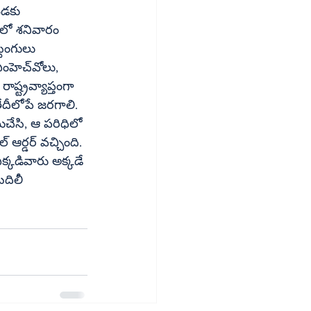
యలో శనివారం 
టింగులు 
‌వోలు, 
ష్ట్రవ్యాప్తంగా 
టుచేసి, ఆ పరిధిలో 
్కడివారు అక్కడే 