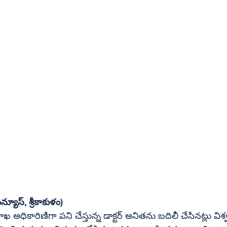
న్యూస్, శ్రీకాకుళం)
యశాఖ అధికారిణిగా పని చేస్తున్న డాక్టర్ అనితను బదిలీ చేసినట్లు వ