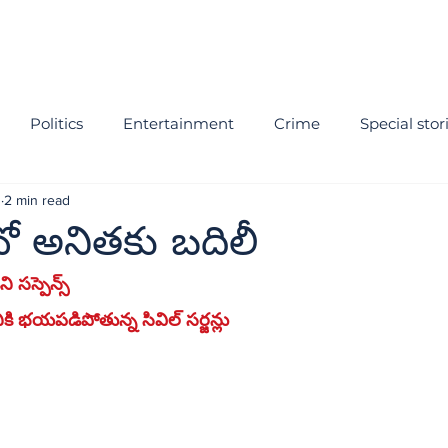
Politics
Entertainment
Crime
Special stor
3
2 min read
వో అనితకు బదిలీ
ి సస్పెన్స్
ికి భయపడిపోతున్న సివిల్ సర్జన్లు