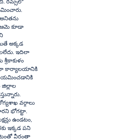
మ్స్‌లో 
. ఆమె కూడా 
యితే అక్కడ 
యా కార్యాలయానికి 
 నియమించడానికి 
జిల్లాల 
ున్నారు. 
ోగ్యశాఖ వర్గాలు 
రకు ఇక్కడ పని 