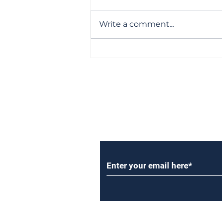
Write a comment...
కార్పొరేషన్ ఎన్నికలు... చట్టమా?
రాజకీయమా?
Subscribe to Our Newsl