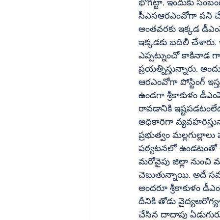
భోగట్టా. ఇందుకు సంబంధిం
సీఎసఆరఎంవోగా పని చేస్తున్న అనితను త
అంతవరకు ఇక్కడ డీఎంహెచ్‌వోగా పని చేసిన అధికారి ఏసీబీ ట్రాప్ కావడంతో రిమ్స్
ఇక్కడకు బదిలీ చేశారు.
ఎప్పట్నుంచో కాకినాడ గాని, అంబ
ప్రయత్నిస్తున్నారు. అ
ఆరఎంవోగా పోస్టింగ్ ఇస్తున్నారా? లేదూ డీఎంహెచ్‌వ
ఉండగా శ్రీకాకుళం డీఎంహెచ్‌వోగా డాక్టర్ ప్రభావతిని ప్రభుత్వం నియమించింది. కాకపోతే ఆ
రావడానికి ఇష్టపడటంలేద
అధికారిగా వ్యవహరిస్తు
ప్రభుత్వం మల్లగుల్లాలు
పర్యటనలో ఉండటంతో ఆయన
మరోవైపు జిల్లా నుంచి మ
చెబుతున్నాయి. అదే సమయంలో విజయలక్ష
అందరూ శ్రీకాకుళం డీఎంహెచ్‌వోగా రావడానికి భయపడిపోతున్నారు. ఇక్కడ విపరీతమైన క
దీనికి తోడు వైద్యఆరోగ
చేసిన దాదాపు ఏడుగురు డీఎంహెచ్‌వోలు ఇప్పటికీ పింఛన్లు తీసుకోని