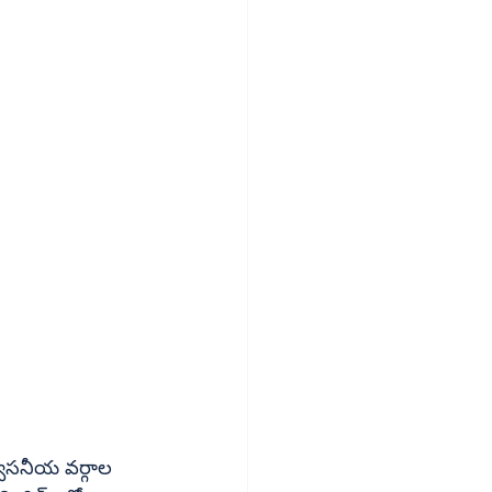
ిశ్వసనీయ వర్గాల 