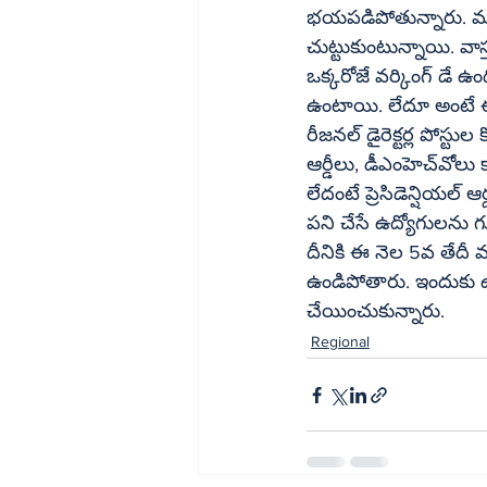
భయపడిపోతున్నారు. ముఖ్యం
చుట్టుకుంటున్నాయి. వా
ఒక్కరోజే వర్కింగ్ డే ఉం
ఉంటాయి. లేదూ అంటే ఈసార
రీజనల్ డైరెక్టర్ల పోస్ట
ఆర్డీలు, డీఎంహెచ్‌వోలు క్వాలిఫైడ్ లేరు. కానీ బదిలీల ప్రక్రియ అంటూ జరిగితే, ఈ నెల 5వ తేదీలోపే జరగాలి. 
లేదంటే ప్రెసిడెన్షియల్ 
పని చేసే ఉద్యోగులను గుర్తించి, ఆ జోన్‌లోనే వారి సర్వీసును వాడుకునే 
దీనికి ఈ నెల 5వ తేదీ
ఉండిపోతారు. ఇందుకు ఉదాహరణే టెక్కల
చేయించుకున్నారు.
Regional