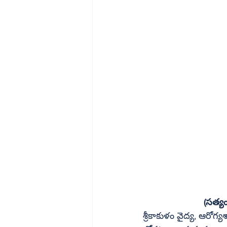
(సత్యం
శ్రీకాకుళం వైద్య, ఆరోగ్