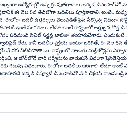
గా ఉద్యోగుల్లో ఉన్న గ్రూపుతగాదాలు ఇక్కడ డీఎంహెచ్‌వో మెడకు 
స్తవానికి ఈ నెల 5వ తేదీలోగా బదిలీలు పూర్తికావాలి. అంటే.. మధ్
ది. ఈలోగా బదిలీ ఉత్తర్వులు వెలువడితే పైన పేర్కొన్న విధంగా పోస్
ికి ఇంతే సంగతులు. లేదూ అంటే రాష్ట్రంలో అర్హులైన కొత్త డీఎంహెచ్
ుల కోసం పదిమంది సివిల్ సర్జన్ల జాబితా తయారుచేశారు. ఎందుకంటే.. రా
ఆర్డర్ మేరకు నిలిచిపోతాయి. రాష్ట్రంలో నాలుగు మల్టీజోన్లను ఏర్పా
విధంగా ప్రెసిడెన్షియల్ ఆర్డర్ వచ్చింది. 
 వరకు గడువు విధించారు. ఈలోగా బదిలీలు జరగాలి. లేదూ అంటే ఎక
ి డిప్యూటీ డీఎంహెచ్‌వో మేరీ కేథరిన్ రాజమండ్రి బదిలీ 