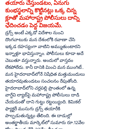
తయారు చేస్తుండటం, ఏనుగు 
కుంభస్థలాన్ని కొట్టినట్లు ఒక్క చిన్న 
క్లూతో మహారాష్ట్ర పోలీసులు దాన్ని 
ఛేదించడం పెద్ద విజయమే.
డ్రగ్స్‌ అంటే ఎక్కడో విదేశాల నుంచి 
దొంగచాటుకు మన దేశంలోకి రవాణా చేసి 
ఇక్కడ రహస్యంగా వాటిని అమ్ముతుంటారని 
ఇన్నాళ్లూ భావిస్తున్నాం. పోలీసులు కూడా అదే 
చెబుతూ వస్తున్నారు. అందులో వాస్తవం 
లేకపోలేదు. కానీ దానికి మించి మన ముంగిటే.. 
మన హైదరాబాద్‌లోనే నిషేధిత మత్తుమందులు 
తయారవుతుండటం సంచలనం రేపుతోంది. 
హైదరాబాద్‌లోని చర్లపల్లి ప్రాంతంలో ఉన్న 
వాగ్దేవి ల్యాబ్‌పై మహారాష్ట్ర పోలీసులు దాడి 
చేయడంతో దాని గుట్టు రట్టయ్యింది. కెమికల్‌ 
ఫ్యాక్టరీ ముసుగు డ్రగ్స్‌ తయారీకి 
పాల్పడుతున్నట్లు తేలింది. ఈ దాడుల్లో 
అంతర్జాతీయ మార్కెట్‌లో సుమారు రూ.12వేల 