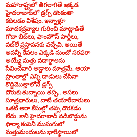
మహారాష్ట్రలో తీగలాగితే ఇక్కడ 
హైదరాబాద్‌లో డ్రగ్స్‌ డొంకంతా 
కదిలడం విశేషం. ఇన్నాళ్లూ 
మాదకద్రవ్యాల గురించి మాట్లాడితే 
గోదా బీచ్‌లు, ఫాంహౌస్‌ పార్టీలు, 
పబ్‌లే ప్రస్తావనకు వచ్చేవి. అయితే 
అవన్నీ కేవలం ఎక్కడి నుంచో సరఫరా 
అయ్యే మత్తు పదార్థాలను 
సేవించేవారి అడ్డాలు మాత్రమే. ఆయా 
ప్రాంతాల్లో ఎన్ని దాడులు చేసినా 
కొద్దిమొత్తాలోనే డ్రగ్స్‌ 
దొరుకుతున్నాయి తప్ప.. అసలు 
సూత్రధారులు, వాటి తయారీదారులు 
ఒకటీ అరా కేసుల్లో తప్ప దొరకడం 
లేదు. కానీ హైదరాబాద్‌ నడిబొడ్డును 
ఫార్మా కంపెనీ ముసుగులో 
మత్తుమందులను భారీస్థాయిలో 