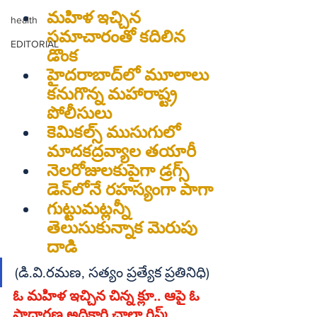
మహిళ ఇచ్చిన 
health
సమాచారంతో కదిలిన 
EDITORIAL
డొంక
హైదరాబాద్‌లో మూలాలు 
కనుగొన్న మహారాష్ట్ర 
పోలీసులు
కెమికల్స్‌ ముసుగులో 
మాదకద్రవ్యాల తయారీ
నెలరోజులకుపైగా డ్రగ్స్‌ 
డెన్‌లోనే రహస్యంగా పాగా
గుట్టుమట్లన్నీ 
తెలుసుకున్నాక మెరుపు 
దాడి
(డి.వి.రమణ, సత్యం ప్రత్యేక ప్రతినిధి)
ఓ మహిళ ఇచ్చిన చిన్న క్లూ.. ఆపై ఓ 
సాధారణ అధికారి చాలా రిస్క్‌ 