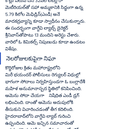
కోట్లు విలువ చేసే 32వేల లీటర్ల రా 
మెటీరియల్‌తో సహా అమ్మకానికి సిద్ధంగా ఉన్న 
5.79 కిలోల మెఫిడ్రిన్‌(ఎండీ) అనే 
మాదకద్రవ్యాన్ని కూడా స్వాధీనం చేసుకున్నారు. 
ఈ సందర్భంగా వాగ్దేవి ల్యాబ్స్‌ డైరెక్టర్‌ 
శ్రీనివాస్‌తోపాటు 13 మందిని అరెస్టు చేశారు. 
వారిలో ఓ కెమికల్స్‌ నిపుణుడు కూడా ఉండటం 
విశేషం.
నెలరోజులకుపైగా నిఘా
కొద్దిరోజుల క్రితం మహారాష్ట్రలోని 
మిరీ`భయందర్‌ పోలీసులు రెగ్యులర్‌ విధుల్లో 
భాగంగా సోదాలు నిర్వహిస్తుండగా ఓ బంగ్లాదేశీ 
మహిళ అనుమానాస్పద స్థితిలో కనిపించింది. 
ఆమెను సోదా చేయగా    నిషేధిత ఎండీ డ్రగ్‌ 
లభించింది. దాంతో ఆమెను అదుపులోకి 
తీసుకుని విచారించడంతో తీగ కదిలింది. 
హైదరాబాద్‌లోని వాగ్దేవి ల్యాబ్‌ గురించి 
ఉప్పందింది. ఆమె ఇచ్చిన సమాచారంతో 