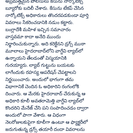
అప్రమత్తమైన పోలీసులు కేసును నార్కోటిక్స్‌ 
బ్యూరోకు బదిలీ చేశారు. కేసును టేకప్‌ చేసిన 
నార్కోటిక్స్‌ అధికారులు తొందరపడకుండా పూర్తి 
వివరాలు సేకరించడానికి నడుం కట్టారు. 
బంగ్లాదేశీ మహిళ ఇచ్చిన సమాచారం 
వాస్తవమా కాదా అనేది ముందు 
నిర్థారించుకున్నారు. అది కరెక్టేనని డ్రగ్స్‌ ముఠా 
మూలాలు హైదరాబాద్‌లోని వాగ్దేవి ల్యాబ్‌లో 
ఉన్నాయని తేలడంతో విస్మయానికి 
గురయ్యారు. ల్యాబ్‌ గుట్టును బయటకు 
లాగేందుకు రహస్య ఆపరేషన్‌ చేపట్టాలని 
నిర్ణయించారు. అందులో భాగంగా తమ 
విభాగానికే చెందిన ఓ అధికారిని రంగంలోకి 
దించారు. ఆ మేరకు హైదరాబాద్‌ చేరుకున్న ఆ 
అధికారి కూలీ అవతరామెత్తి వాగ్దేవి ల్యాబ్‌లో 
కొందరిని మేనేజ్‌ చేసి పని సంపాదించడం ద్వారా 
అందులో పాగా వేశారు. ఆ విధంగా 
నెలరోజులకుపైగా కూలీగా ఉంటూ ఆ ఫ్యాక్టరీలో 
జరుగుతున్న డ్రగ్స్‌ తయారీ దందా వివరాలను 