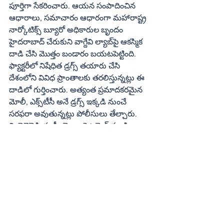
పూర్తిగా సేకరించారు. ఆయన సంపాదించిన 
ఆధారాలు, సమాచారం ఆధారంగా మహారాష్ట్ర 
నార్కోటిక్స్‌ బ్యూరో అధికారుల బృందం 
హైదరాబాద్‌ చేరుకుని వాగ్దేవి ల్యాబ్‌పై ఆకస్మిక 
దాడి చేసి మొత్తం బండారం బయటపెట్టింది. 
ఫ్యాక్టరీలో నిషేధిత డ్రగ్స్‌ తయారు చేసి 
దేశంలోని వివిధ ప్రాంతాలకు తరలిస్తున్నట్లు ఈ 
దాడిలో గుర్తించారు. అత్యంత ప్రమాదకరమైన 
మోలీ, ఎక్స్‌టీసీ అనే డ్రగ్స్‌ ఇక్కడి నుంచే 
సరఫరా అవుతున్నట్లు పోలీసులు తేల్చారు. 
మిథైలెనెడియాక్సీ మెథాంఫెటమైన్‌ ముడి 
పదార్థాలు కూడా స్వాధీనం చేసుకున్నారు.  
డ్రగ్స్‌ తయారీకి ఆధునిక యంత్రాలు 
ఉపయోగిస్తున్నట్లు గుర్తించారు. దేశంలోనే 
కాకుండా విదేశాల్లో కూడా ఈ ముఠా పెద్ద 
నెట్‌వర్క్‌ను నడుపుతున్నట్లు తెలిసింది.
గతంలోనూ ఈ సంస్థపై కేసు
డ్రగ్స్‌ తయారు చేస్తున్నారన్న ఆరోపణలపై 