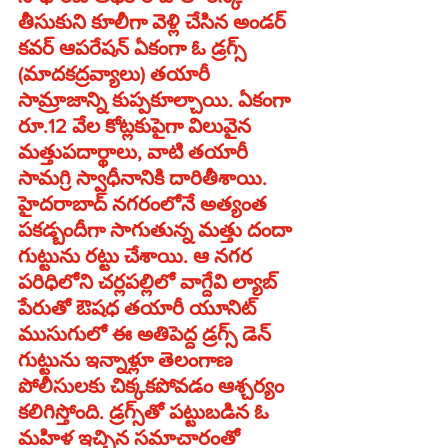
తీసుకుని కూలీగా వెళ్లి చేసిన అండర్‌ 
కవర్‌ ఆపరేషన్‌ ఏకంగా ఓ డ్రగ్స్‌ 
(మాదకద్రవ్యాలు) తయారీ 
సామ్రాజాన్ని కుప్పకూల్చాయి. ఏకంగా 
రూ.12 వేల కోట్లకుపైగా విలువైన 
మత్తుపదార్థాలు, వాటి తయారీ 
సామగ్రి స్వాధీనానికి దారితీశాయి. 
హైదరాబాద్‌ నగరంలోనే అత్యంత 
పకడ్బందీగా సాగుతున్న మత్తు దందా 
గుట్టును రట్టు చేశాయి. ఆ నగర 
పరిధిలోని చర్లపల్లిలో వాగ్దేవి ల్యాబ్‌ 
పేరుతో ఔషధ తయారీ యూనిట్‌ 
ముసుగులో ఈ అతిపెద్ద డ్రగ్స్‌ డెన్‌  
గుట్టును ఇన్నాళ్లూ తెలంగాణ 
పోలీసులకు చిక్కకపోవడం ఆశ్చర్యం 
కలిగిస్తోంది. డ్రగ్స్‌తో పట్టుబడిన ఓ 
మహిళ ఇచ్చిన సమాచారంతో 