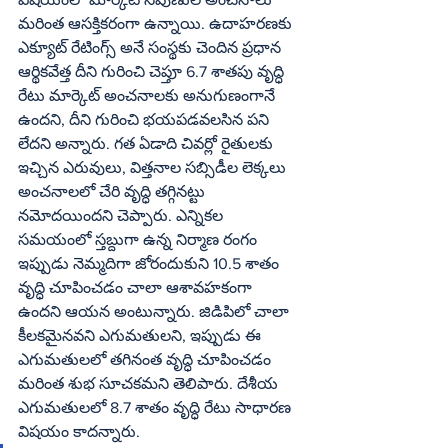
మరింత ఆసక్తికరంగా ఉన్నాయి. ఉదాహరణకు 
ఎక్యూట్‌ రేటింగ్స్‌ అనే సంస్థకు చెందిన ప్రధాన 
ఆర్థికవేత్త దీని గురించి చెప్తూ 6.7 శాతపు వృద్ధి 
రేటు మార్కెట్‌ అంచనాలకు అనుగుణంగానే 
ఉందని, దీని గురించి భయపడవలసిన పని 
లేదని అన్నారు. గత ఏడాది చివర్లో రైతులకు 
ఇచ్చిన ఎరువులు, విత్తనాల సబ్సిడీల లెక్కలు 
అంచనాలలో చేరి వృద్ధి తగ్గినట్టు 
నమోదయిందని చెప్పారు. ఎన్నికల 
సమయంలో స్తబ్దుగా ఉన్న నిర్మాణ రంగం 
ఇప్పుడు నెమ్మదిగా జోరందుకుని 10.5 శాతం 
వృద్ధి చూపించడం చాలా ఆశావహకంగా 
ఉందని ఆయన అంటున్నారు. జిడిపిలో చాలా 
కీలకమైనవని ఎగుమతులని, ఇప్పుడు ఈ 
ఎగుమతులలో తగినంత వృద్ధి చూపించడం 
మరింత శుభ సూచకమని తెలిపారు. దేశీయ 
ఎగుమతులలో 8.7 శాతం వృద్ధి రేటు సాధారణ 
విషయం కాదన్నారు.