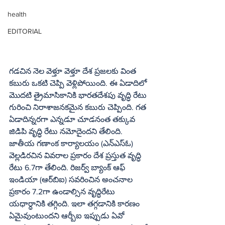
health
EDITORIAL
గడచిన నెల వెళ్తూ వెళ్తూ దేశ ప్రజలకు వింత 
కబురు ఒకటి చెప్పి వెళ్లిపోయింది. ఈ ఏడాదిలో 
మొదటి త్రైమాసికానికి భారతదేశపు వృద్ధి రేటు 
గురించి నిరాశాజనకమైన కబురు చెప్పింది. గత 
ఏడాదిన్నరగా ఎన్నడూ చూడనంత తక్కువ 
జిడిపి వృద్ధి రేటు నమోదైందని తేలింది. 
జాతీయ గణాంక కార్యాలయం (ఎన్‌ఎస్‌ఓ) 
వెల్లడిరచిన వివరాల ప్రకారం దేశ ప్రస్తుత వృద్ధి 
రేటు 6.7గా తేలింది. రిజర్వ్‌ బ్యాంక్‌ ఆఫ్‌ 
ఇండియా (ఆర్‌బిఐ) సవరించిన అంచనాల 
ప్రకారం 7.2గా ఉండాల్సిన వృద్ధిరేటు 
యధార్ధానికి తగ్గింది. ఇలా తగ్గడానికి కారణం 
ఏమైవుంటుందని ఆర్బీఐ ఇప్పుడు ఏవో 