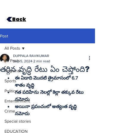
Back
Post
All Posts
DUPPALA RAVIKUMAR
All Posts
Sep 5, 2024
2 min read
తగ్గిన వృద్ధి రేటు ఏం చెప్తోంది?
Regional
ఈ ఏడాది మొదటి త్రైమాసంలో 6.7 
Sports
శాతం వృద్ధి
Politics
గత పదిహేను నెలల్లో కెల్లా తక్కువ రేటు 
నమోదు
Entertainment
అయినా ప్రపంచంలో అత్యంత వృద్ధి 
Crime
నమోదు 
Special stories
EDUCATION