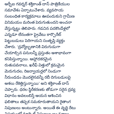
ఆర్బీఐ గవర్నర్‌ శక్తికాంత్‌ దాస్‌ పాత్రికేయుల 
సమావేశం ఏర్పాటుచేశారు. వ్యవసాయ 
సంబంధిత కార్యక్రమాలు ఊపందుకుని గ్రామీణ 
వినిమయం మరింత పెరుగుతుందని అంచనా 
వేస్తున్నట్టు తెలిపారు. గడచిన పదకొండేళ్లలో 
ఎన్నడూ లేనంతగా ప్రైవేటు కార్పొరేట్‌ 
పెట్టుబడులు పెరిగాయని సంతృప్తి వ్యక్తం 
చేశారు. ‘ద్రవ్యోల్బణానికి విరుగుడుగా 
చేయాల్సిన పనులన్నీ ప్రస్తుతం ఆశాభావంగా 
కనిపిస్తున్నాయి. ఆహ్లాదకరమైన 
రుతుపవనాలు, ఖరీఫ్‌ విత్తులో క్రమమైన 
మెరుగుదల, రిజర్వాయర్లలో నిండుగా 
నీరుండడం మొదలైనవన్నీ రబీ దిగుబడులపై 
ఆశలు రేకెత్తిస్తున్నాయి’ అని శక్తికాంత్‌ దాస్‌ 
చెప్పారు. ధరల స్థిరీకరణకు తోడుగా సరైన ద్రవ్య 
విధానం అవలంబిస్తే ఆయన ఆశించిన 
ఫలితాలు తప్పక సమకూరుతాయని రైతాంగ 
నిపుణులు అంటున్నారు. అయితే ఈ వృద్ధి రేటు 
విషయంలో మార్కెట్‌ నిపుణుల అంచనాలు 