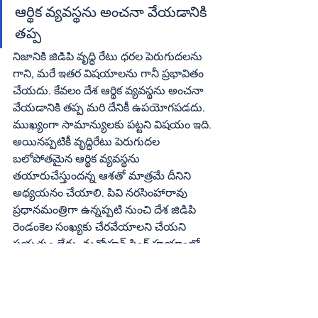
ఆర్థిక వ్యవస్థను అంచనా వేయడానికి 
తప్ప
నిజానికి జిడిపి వృద్ధి రేటు ధరల పెరుగుదలను 
గాని, మరే ఇతర విషయాలను గానీ ప్రభావితం 
చేయదు. కేవలం దేశ ఆర్థిక వ్యవస్థను అంచనా 
వేయడానికి తప్ప మరి దేనికీ ఉపయోగపడదు. 
ముఖ్యంగా సామాన్యులకు పట్టని విషయం ఇది. 
అయినప్పటికీ వృద్ధిరేటు పెరుగుదల 
బలోపోతమైన ఆర్థిక వ్యవస్థను 
తయారుచేస్తుందన్న ఆశతో మాత్రమే దీనిని 
అధ్యయనం చేయాలి. పివి నరసింహారావు 
ప్రధానమంత్రిగా ఉన్నప్పటి నుంచి దేశ జిడిపి 
రెండంకెల సంఖ్యకు చేరవేయాలని చేయని 
ప్రయత్నం లేదు. మన్మోహన్‌ సింగ్‌ హయాంలో 
చేపట్టిన ఆర్థిక సంస్కరణలు ఊపందుకుని 
అందరిలో ఆశలు మోసులెత్తించినప్పటికీ వాస్తవ 
రూపం దాల్చలేదు. ప్రధానిగా నరేంద్రమోదీ ఆర్థిక 
వృద్ధి రేటు పన్నెండుకు చేర్చాలన్న లక్ష్యాన్ని 