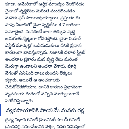
కూడా. అమెరికాలో ఆర్థిక మాంద్యం నెలకొనడం, 
చైనాలో వృద్ధిరేటు మరింత మందగించడం 
మనకు ప్లస్‌ పాయింట్లయ్యాయి. ప్రస్తుతం ఈ 
పావు ఏడాదిలో చైనా వృద్ధిరేటు 4.7 శాతంగా 
నమోదైంది. మనకంటే బాగా తక్కువ వృద్ధి 
జరుగుతున్నట్టుగా గోచరిస్తోంది. చైనా రియల్‌ 
ఎస్టేట్‌ మార్కెట్లో ఒడిదుడుకులు దీనికి ప్రధాన 
కారణంగా భావిస్తున్నారు. నిజానికి దలాల్‌ స్ట్రీట్‌ 
అంచనాల ప్రకారం మన వృద్ధి రేటు మరింత 
మెరుగ్గా ఉండాలని అంచనా వేశారు. పూర్తి 
వేగంతో ఎనిమిది దాటుతుందని లెక్కలు 
కట్టారు. అయితే ఆ అంచనాలకు 
చేరుకోలేకపోయాం. దానికి కారణం ప్రధానంగా 
వ్యవసాయ రంగంలో వచ్చిన మార్పులుగానే 
పరిశీలిస్తున్నారు.
వ్యవసాయానికి సాయమే మనకు రక్ష
ద్రవ్య విధాన కమిటీ (మానిటరీ పాలసీ కమిటీ 
(ఎంపిసి)) సమావేశానికి వెళ్తూ, చివరి నిమిషంలో 