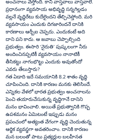
అంచనాలు వేస్తోంది. కాని వాస్తవాలు వాస్తవాలే. 
ప్రధానంగా వ్యవసాయ అభివృద్ధి సన్నగిల్లడం 
వల్లనే వృద్ధిరేటు కుదేలైందని తేల్చిచెప్తోంది. మరి 
వ్యవసాయం ఎందుకు దిగజారిందనే దానికి 
కారణాలు ఆర్బీఐ చెప్పదు. ఎందుకంటే అది 
దాని పని కాదు. ఆ జవాబు చెప్పాల్సింది 
ప్రభుత్వం. ఈసారి ‘నైరుతి’ పుష్కలంగా నీరు 
అందించినప్పటికీ వ్యవసాయం నానాటికీ 
తీసికట్టు నాగంభొట్టు ఎందుకు అవుతోందో 
ఎవరు తేలుస్తారు? 
గత ఏడాది ఇదే సమయానికి 8.2 శాతం వృద్ధి 
చూపించింది. దానికి కారణం మనకు తెలిసిందే. 
ఎన్నికల వేళలో భారత ప్రభుత్వం అంచనాలను 
పెంచి తయారుచేసుకున్న వృద్ధిగానే దానిని 
మనం భావించాలి. అయితే ప్రభుత్వానికి గొప్ప 
ఉపశమనం ఏమిటంటే ఇప్పుడు మనం 
ప్రపంచంలో అత్యంత వేగంగా వృద్ధి చెందుతున్న 
ఆర్థిక వ్యవస్థగా అవతరించాం. దానికి కారణం 
మన బలంతో పాటు ప్రత్యర్ధుల బలహీనత 