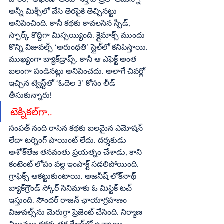
అన్నీ మిక్సీలో వేసి తెరపైకి తెచ్చినట్టు 
అనిపించింది. కానీ కథకు కావలసిన స్పీడ్‌, 
స్పార్క్‌ కొద్దిగా మిస్సయ్యింది. క్లైమాక్స్‌ ముందు 
కొన్ని విజువల్స్‌ ‘అరుంధతి’ స్టైల్‌లో కనిపిస్తాయి. 
ముఖ్యంగా బ్యాక్‌డ్రాప్స్‌. కానీ ఆ ఎఫెక్ట్‌ అంత 
బలంగా పండినట్లు అనిపించదు. అలాగే చివర్లో 
ఇచ్చిన ట్విస్ట్‌తో ‘ఓదెల 3’ కోసం లీడ్‌ 
తీసుకున్నారు!
టెక్నికల్‌గా..
సంపత్‌ నంది రాసిన కథకు బలమైన ఎమోషన్‌ 
లేదా టర్నింగ్‌ పాయింట్‌ లేదు. దర్శకుడు 
అశోక్‌తేజ తనవంతు ప్రయత్నం చేశాడు, కాని 
కంటెంట్‌ లోపం వల్ల ఇంపాక్ట్‌ సడలిపోయింది. 
గ్రాఫిక్స్‌ ఆకట్టుకుంటాయి. అజనీష్‌ లోక్‌నాథ్‌ 
బ్యాక్‌గ్రౌండ్‌ స్కోర్‌ సినిమాకు ఓ మిస్టిక్‌ టచ్‌ 
ఇస్తుంది. సౌందర్‌ రాజన్‌ ఛాయాగ్రహణం 
విజువల్స్‌ను మెరుగ్గా ప్రెజెంట్‌ చేసింది. నిర్మాణ 