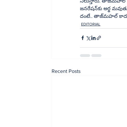
నిలుస్తారు. తాజ్‌మహల్‌ టీ గురువారం జాతీయ పత్రికలకు ఇచ్చిన ప్రకటన చూస్తే ఉస్తాద్‌ ఏంటో ఈ 
జనరేషన్‌కు అర్థ మవుతుంది. 100 కోట్ల భారతీయులను తాజ్‌మహల్‌ టీ కోసం విన్నప్పుడు మీకేం గుర్తొస్తుం 
EDITORIAL
Recent Posts