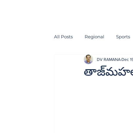
All Posts
Regional
Sports
DV RAMANA
Dec 1
health
EDITORIAL
తాజ్‌మహల్‌