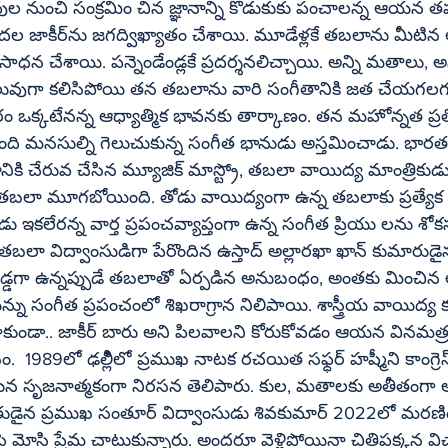
 నుంచి సంక్రమిం చిన జ్ఞానాన్ని కొడుకుకు పంచాలన్న ఆయన తపన.
తబలాను మీటిన ఆ పసివేళ్లు.. 
తో సాధన చేశాయి. పన్నెండేండ్లకే ప్రదర్శనలిచ్చాయి. అన్ని మతాలు, 
లువుగా కలిసిపోయి తన తబలాను వారి సంగీతానికి జత చేయగలగడం
రం ఒక్కటేనన్న ఆధ్యాత్మిక భావనకు తార్కాణం. తన మహోన్నత ప్
ి మంది మనసుల్ని గెలుచుకున్న సంగీత భానుడు అస్తమించాడు. భారత శ
మాస్ట్రో, తబలా వాయిద్య మాంత్రికుడు ఉస్తాద్‌ జాకీర్‌ 
ు ఇకలేరన్న వార్త ప్రపంచవ్యాప్తంగా ఉన్న సంగీత ప్రియు లను శోక
బిడ్డగా ఉన్నప్పుడే తబలాతో ఏర్పడిన అనుబంధం, అంతకు మించిన అక
ను సంగీత ప్రపంచంలో శిఖరాగ్రాన నిలిపాయి. శాస్త్రీయ వాయిద్య క
9లో ఢల్లీిలో ప్రముఖ నాటక రచయిత సఫ్ధర్‌ హష్మీని కాంగ్రెస్‌ గూండాలు 
న సృజనాత్మకంగా నిరసన తెలిపారు. కుల, మతాలకు అతీతంగా అ
ిద్వాంసుడు శివకుమార్‌ 2022లో మరణించినప్పుడు 
 మోసి ప్రేమ చాటుకున్నారు. అందరూ వెళ్లిపోయినా చితిపక్కన వ