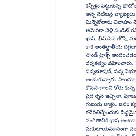
కన్నీళ్లు పెట్టుకున్న ఫొటోలు వైరల్‌గా మారాయి. ‘ఇదీ నిజమైన ఇండియా.. స్నేహాని
అన్న నెటిజన్ల వ్యాఖ్యలు అక్షర సత్యం 
మిన్నెకోలాను వివాహం చ
అమెరికా వెళ్లి పండిట్‌ రవి శంకర్‌కు సహవాయిద్యం అందించే అవకాశం దక్కింది. ఆయనతో పాటు అలీ అక్బర్‌ 
ఖాన్‌, భీమ్‌సేన్‌ జోషి, మంగళంపల్లి బాలమురళీకృష్ణ, శివ కుమార్‌ శర్మ వంటి భారతీయ సంగీత ప్రముఖులతోనే 
కాక అంతర్జాతీయ దిగ్గజాలందరితోనూ చేసిన జు
సౌండ్‌ ట్రాక్స్‌ అందించడం, నటించ డమే కాకుండా.. మిస్టర్‌ అండ్‌ మిసెస్‌ అయ్యర్‌ వంటి చిత్రాలకు సంగీత 
దర్శకత్వం వహించారు. ‘వాప్‌ా తాజ్‌’ వంటి ప్రకటనలతో దేశంలో ప్రతి ఇంటికీ చేరువయ్య
పద్మభూషణ్‌, పద్మ విభూషణ్‌, సంగీత నాటక అకాడమీ, గ్రామీ వంటి లెక్కలేనన్ని పురస్కారాలను 
అందుకున్నారు. హిందూ, మ
కొనసాగాలని కోరు కున్న కళాస్ర
ప్రద ర్శన ఇచ్చినా, ఫూజన్‌ అయినా.. తనదైన శైలిలో రక్తికట్టించే ఆయన తబలా వాయిద్యం.. గాలిల
గుబురు జుత్తు.. జనం 
కచేరిలిచ్చేందుకు సిద్
సంగీతానికి భాష అంటూ ఉంటే అది ప్ర
మకుటాయమానంగా వెలుగొం