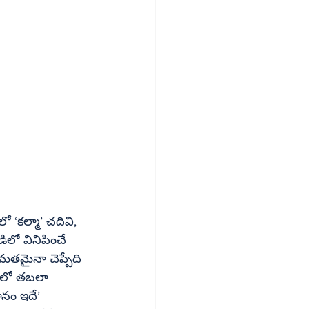
ో ‘కల్మా’ చదివి, 
మతమైనా చెప్పేది 
ధానం ఇదే’ 