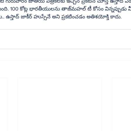
దంటే.. తాజ్‌మహల్‌ కాదు.. ఉస్తాద్‌ జాకీర్‌ హుస్సేనే అని ప్రకటించడం అతిశయోక్తి కాదు.