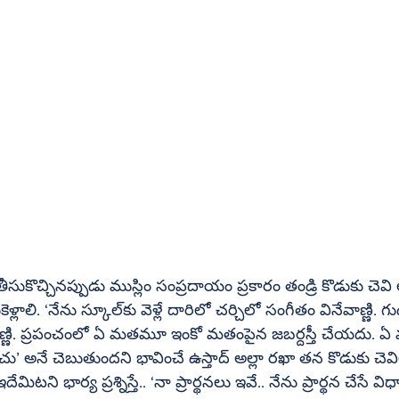
ీసుకొచ్చినప్పుడు ముస్లిం సంప్రదాయం ప్రకారం తండ్రి కొడుకు చెవి ల
రిలో చర్చిలో సంగీతం వినేవాణ్ణి. గుడిలో వినిపించే 
వాణ్ణి. ప్రపంచంలో ఏ మతమూ ఇంకో మతంపైన జబర్దస్తీ చేయదు. ఏ 
తుందని భావించే ఉస్తాద్‌ అల్లా రఖా తన కొడుకు చెవిలో తబలా 
టని భార్య ప్రశ్నిస్తే.. ‘నా ప్రార్థనలు ఇవే.. నేను ప్రార్థన చేసే వి