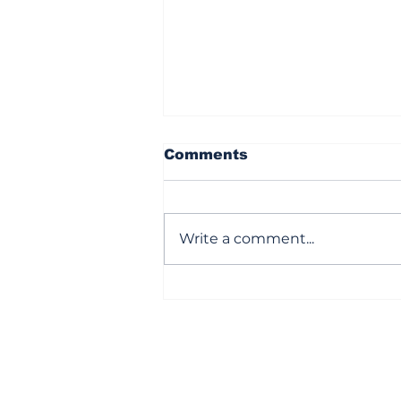
Comments
Write a comment...
సొంతింటి కలను చెరిపేస్తున్న
జెన్‌జీ!