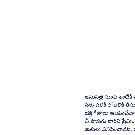
ఆసుపత్రి నుంచి ఇంటికి త
పేరు పలికి లోపలికి తీసుకెళ్లాలి. ‘నేను స్కూల్‌కు వెళ్లే దా
భక్తి గీతాలు ఆలపించే
నీ పొరుగు వారిని ప్రేమించు’ అనే చెబు
జతులు వినిపించాడట. ఇదేమి