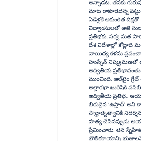
అన్నాడట. తనకు గురువుల
మాట రాకూడదన్న పట్టుదల జాకీర్‌ను జగద్విఖ్యాతం చేశాయి. మూడేళ్లకే 
ఏడేళ్లకే అకుంఠిత దీక్ష
విద్వాంసులతో అతి సు
ప్రతిభకు, సర్వ మత సా
దేశ విదేశాల్లో కోట్లాద
వాయిద్య కళను ప్రపంచానికి చేరువ చేసిన మ్యూజిక్‌ 
హుస్సేన్‌ నిష్క్రమణతో తబలా మూగబోయింది. తోడు వాయిద్యంగా ఉన్న తబలాకు ప్రత్యేక గుర్తింపుతెచ్చిన 
అద్వితీయ ప్రతిభావంతుడ
ముంచింది. ఆల్‌టైం గ్రేట్‌ తబలా విద్వాంసుడిగా పేరొందిన ఉస్తాద్‌ అల్లారఖా ఖాన్‌ కుమారుడైన జాకిర్‌ హుస్సేన్‌ 
అల్లారఖా ఖురేషికి పసి
అద్వితీయ ప్రతిభ.. ఆయన్
బిరుదైన ‘ఉస్తాద్‌’ అని కాకుండా.. జాకీర్‌ బారు అని పిలవాలని కోరుకోవడం ఆయన వినమత్రకు, విశ్వమానవ 
సౌభ్రాతృత్వానికి నిదర్శనం.  198
హత్య చేసినప్పుడు ఆయ
ప్రేమించారు. తన స్నేహితుడైన ప్రముఖ సంతూర్‌ వ
భౌతికకాయాన్ని భుజాలపై