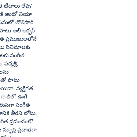
యసులో తొలిసారి 
డంతో పాటు 
వరుసగా సంగీత 
నికి తీరని లోటు. 
ఫూర్తి ప్రదాతగా 