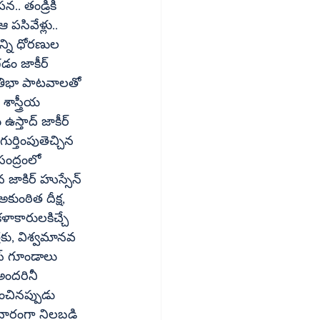
. తండ్రికి 
అన్ని ధోరణుల 
 జాకీర్‌ 
రతిభా పాటవాలతో 
ాస్త్రీయ 
సంద్రంలో 
ుంఠిత దీక్ష, 
ళాకారులకిచ్చే 
ందరినీ 
ిచారంగా నిలబడి 