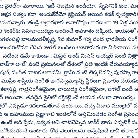
కి కుల, మత భేదాలు లేవు’ 
కదా! అందుకేనేమో క్రిస్టియన్‌ అయిన కథక్‌ నృత్యకారిణి ఆంటో నియా 
ేసుకున్నారు. తండ్రి అల్లారఖాకు అనారోగ్యం కారణంగా 19 ఏళ్ల వ
గల్‌ బందీలు అజరామరంగా నిలిచాయి. పలు సినిమాలకు 
ారు. పద్మశ్రీ, 
ుస్లిం శాస్త్రీయ సంగీత భాగస్వామ్యాన్ని స్థిరంగా ప్రచారం చేయ
ష్ట. గాత్రసంగీతమైనా, వాయిద్య సంగీతమైనా, జుగల్‌ బందీ అయినా, వ్యక్తిగత 
ో ఊగే 
కళ్లలో ఎప్పుడూ కదలాడుతూనే ఉంటాయి. వచ్చే ఏడాది ముంబైలో 
ధమైన ఆ బహుముఖ ప్రజ్ఞాశాలి ఇంతలోనే అస్తమించడం సంగీత ప్రపంచా
ేమ, ఐక్యత అని చాటిచెప్పిన జాకీర్‌ బారు ఎన్నటికీ సంగీత ప్రపంచంలో 
దుతూనే ఉంటారు. కొత్త వెలుగులను అన్వేషించే భావి తరాలకు స్