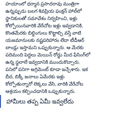
హయాంలో ధర్మాన ప్రసాదరావు మంత్రిగా 
ఉన్నప్పుడు బలగ శివప్రియ ఫంక్షన్‌ హాల్‌లో 
స్థానికులతో సమావేశం నిర్వహించి, ఇళ్లు 
కోల్పోయినవారికి వేరేచోట ఇళ్లు ఇవ్వడానికి, 
కొంతమేరకు బిల్డింగులు కొట్టాల్సి వస్తే వాటి 
యజమానులకు నష్టపరిహారం లేదా టీడీఆర్‌ 
బాండ్లు ఇస్తామని ఒప్పుకున్నారు. ఆ మేరకు 
పదిమంది పెద్దలు మెయిన్‌ రోడ్డు మీద ఫేసింగ్‌లో 
ఉన్న స్థలాలే ఇవ్వడానికి ముందుకొచ్చారు. 
పనిలో పనిగా అగ్రిమెంట్‌ కూడా ఇచ్చేశారు. ఇక 
బీద, బిక్కీ జనాలు ఏమేరకు ఇళ్లు 
కోల్పోతున్నారో లెక్కలు వేసి, వారికి వేరేచోట 
ఆశ్రయం కల్పించడానికి ఒప్పుకున్నారు. 
హామీలు తప్ప ఏమీ ఇవ్వలేదు