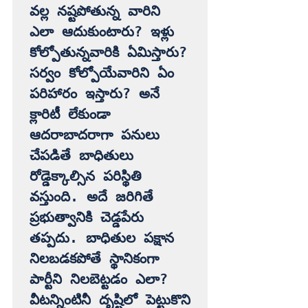
వల్ల నష్టపోతున్న వారిని 
ఎలా ఆదుకుంటారు? ఇళ్లు 
కోల్పోతున్నవారికి ఏమిస్తారు? 
సర్వం కోల్పోయేవారిని ఏం 
పరిహారం ఇస్తారు? అనే 
క్లారిటీ లేకుండా 
ఆదరాబాదరాగా పనులు 
చేపడితే బాధితులు 
రోడ్డెక్కాల్సిన పరిస్థితి 
వస్తుంది. అదే జరిగితే 
ప్రభుత్వానికి చెడ్డపేరు 
తప్పదు. బాధితుల పక్షాన 
నిలబడకపోతే స్థానికంగా 
పార్టీని నిలబెట్టడం ఎలా? 
వీటన్నింటినీ దృష్టిలో పెట్టుకొని 