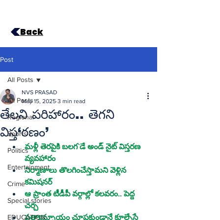
Back
Post
All Posts
NVS PRASAD
All Posts
May 15, 2025
3 min read
తేలని పరిహారం.. తెగని
Regional
విస్త‘రణం’
Sports
మళ్లీ తెరపైకి బలగ`డే అండ్‌ నైట్‌ విస్తరణ 
Politics
వ్యవహారం
Entertainment
నిర్మాణాలు తొలగించేస్తామని వెళ్లిన 
Crime
ఆ ప్రాంత టీడీపీ వర్గాల్లో కలవరం.. పెద్ద 
Special stories
చర్చ
EDUCATION
ప్రత్యామ్నాయం చూపకుండానే కూల్చేస్తే 