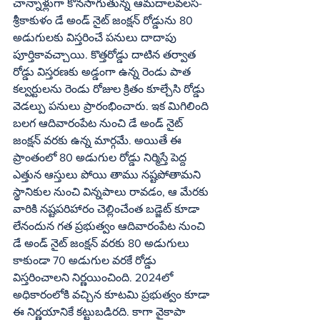
చాన్నాళ్లుగా కొనసాగుతున్న ఆమదాలవలస-
శ్రీకాకుళం డే అండ్‌ నైట్‌ జంక్షన్‌ రోడ్డును 80 
అడుగులకు విస్తరించే పనులు దాదాపు 
పూర్తికావచ్చాయి. కొత్తరోడ్డు దాటిన తర్వాత 
రోడ్డు విస్తరణకు అడ్డంగా ఉన్న రెండు పాత 
కల్వర్టులను రెండు రోజుల క్రితం కూల్చేసి రోడ్డు 
వెడల్పు పనులు ప్రారంభించారు. ఇక మిగిలింది 
బలగ ఆదివారంపేట నుంచి డే అండ్‌ నైట్‌ 
జంక్షన్‌ వరకు ఉన్న మార్గమే. అయితే ఈ 
ప్రాంతంలో 80 అడుగుల రోడ్డు నిర్మిస్తే పెద్ద 
ఎత్తున ఆస్తులు పోయి తాము నష్టపోతామని 
స్థానికుల నుంచి విన్నపాలు రావడం, ఆ మేరకు 
వారికి నష్టపరిహారం చెల్లించేంత బడ్జెట్‌ కూడా 
లేనందున గత ప్రభుత్వం ఆదివారంపేట నుంచి 
డే అండ్‌ నైట్‌ జంక్షన్‌ వరకు 80 అడుగులు 
కాకుండా 70 అడుగుల వరకే రోడ్డు 
విస్తరించాలని నిర్ణయించింది. 2024లో 
అధికారంలోకి వచ్చిన కూటమి ప్రభుత్వం కూడా 
ఈ నిర్ణయానికే కట్టుబడిరది. కాగా వైకాపా 