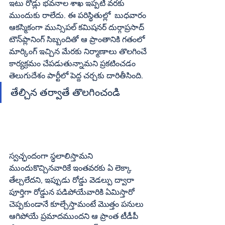
ఇటు రోడ్లు భవనాల శాఖ ఇప్పటి వరకు 
ముందుకు రాలేదు. ఈ పరిస్థితుల్లో  బుధవారం 
ఆకస్మికంగా మున్సిపల్‌ కమిషనర్‌ దుర్గాప్రసాద్‌ 
టౌన్‌ప్లానింగ్‌ సిబ్బందితో ఆ ప్రాంతానికి గతంలో 
మార్కింగ్‌ ఇచ్చిన మేరకు నిర్మాణాలు తొలగించే 
కార్యక్రమం చేపడుతున్నామని ప్రకటించడం 
తెలుగుదేశం పార్టీలో పెద్ద చర్చకు దారితీసింది. 
తేల్చిన తర్వాతే తొలగించండి
స్వచ్ఛందంగా స్థలాలిస్తామని 
ముందుకొచ్చినవారికే ఇంతవరకు ఏ లెక్కా 
తేల్చలేదని, ఇప్పుడు రోడ్డు వెడల్పు ద్వారా 
పూర్తిగా రోడ్డున పడిపోయేవారికి ఏమిస్తారో 
చెప్పకుండానే కూల్చేస్తామంటే మొత్తం పనులు 
ఆగిపోయే ప్రమాదముందని ఆ ప్రాంత టీడీపీ 