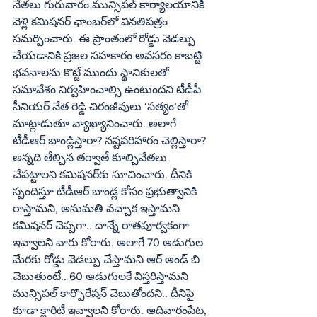
నేతలు గురువారం మున్సిపల్‌ కార్యాలయానికి 
వెళ్లి కమిషనర్‌ ఛాంబర్‌లో వినతిపత్రం 
సమర్పించారు. ఈ ప్రాంతంలో రోడ్డు వెడల్పు 
చేయడానికి ప్రజల సహకారం అవసరం కాబట్టి 
భవనాలను కొట్టే ముందు స్థానికులతో 
సమావేశం నిర్వహించాల్సి ఉంటుందని టీడీపీ 
సీనియర్‌ నేత రెడ్డి చిరంజీవులు ‘సత్యం’తో 
మాట్లాడుతూ వ్యాఖ్యానించారు. అలాగే 
టీడీఆర్‌ బాండ్లిస్తారా? నష్టపరిహారం చెల్లిస్తారా? 
అన్నది తేల్చిన తర్వాతే కూల్చివేతలు 
చేపట్టాలని కమిషనర్‌కు సూచించారు. దీనికి 
స్పందిస్తూ టీడీఆర్‌ బాండ్ల కోసం ప్రభుత్వానికి 
రాస్తామని, అనుమతి వచ్చాక ఇస్తామని 
కమిషనర్‌ చెప్పగా.. దాన్నే రాతపూర్వకంగా 
ఇవ్వాలని వారు కోరారు. అలాగే 70 అడుగుల 
మేరకు రోడ్డు వెడల్పు చేస్తామని ఆర్‌ అండ్‌ బి 
చెబుతుంటే.. 60 అడుగులకే విస్తరిస్తామని 
మున్సిపల్‌ కార్పొరేషన్‌ చెబుతోందని.. దీనిపై 
కూడా క్లారిటీ ఇవ్వాలని కోరారు. ఆదివారంపేట, 