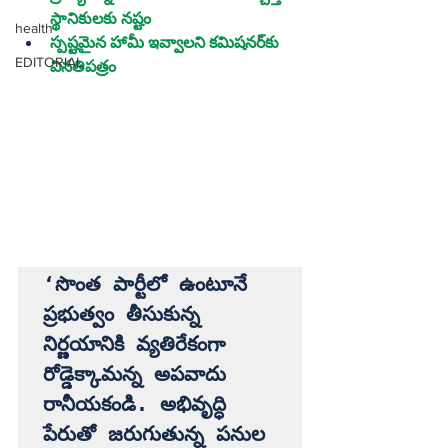
స్థానికులకు నష్టం
health
స్పష్టమైన హామీ ఇవ్వాలని కమిషనర్‌కు 
EDITORIAL
వినతిపత్రం
‘సొంత పార్టీలో ఉంటూనే 
ప్రభుత్వం తీసుకున్న 
నిర్ణయానికి వ్యతిరేకంగా 
రోడ్డెక్కామన్న అపవాదు 
రానీయకండి. అభివృద్ధి 
పేరుతో జరుగుతున్న పనుల 