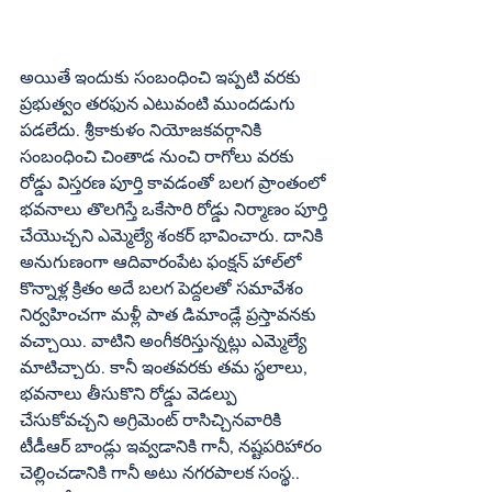
అయితే ఇందుకు సంబంధించి ఇప్పటి వరకు 
ప్రభుత్వం తరఫున ఎటువంటి ముందడుగు 
పడలేదు. శ్రీకాకుళం నియోజకవర్గానికి 
సంబంధించి చింతాడ నుంచి రాగోలు వరకు 
రోడ్డు విస్తరణ పూర్తి కావడంతో బలగ ప్రాంతంలో 
భవనాలు తొలగిస్తే ఒకేసారి రోడ్డు నిర్మాణం పూర్తి 
చేయొచ్చని ఎమ్మెల్యే శంకర్‌ భావించారు. దానికి 
అనుగుణంగా ఆదివారంపేట ఫంక్షన్‌ హాల్‌లో 
కొన్నాళ్ల క్రితం అదే బలగ పెద్దలతో సమావేశం 
నిర్వహించగా మళ్లీ పాత డిమాండ్లే ప్రస్తావనకు 
వచ్చాయి. వాటిని అంగీకరిస్తున్నట్లు ఎమ్మెల్యే 
మాటిచ్చారు. కానీ ఇంతవరకు తమ స్థలాలు, 
భవనాలు తీసుకొని రోడ్డు వెడల్పు 
చేసుకోవచ్చని అగ్రిమెంట్‌ రాసిచ్చినవారికి 
టీడీఆర్‌ బాండ్లు ఇవ్వడానికి గానీ, నష్టపరిహారం 
చెల్లించడానికి గానీ అటు నగరపాలక సంస్థ.. 