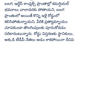
బలగ, ఆర్టీసీ కాంప్లెక్స్‌ ప్రాంతాల్లో కమర్షియల్‌ 
భవనాలు చాలావరకు పోతాయని, బలగ 
ప్రాంతంలో అయితే కొన్ని ఇళ్లే రోడ్డులో 
కలిసిపోతున్నాయని, వీరికి ప్రత్యామ్నాయం 
చూపకుండా తొలగింపులకు పూనుకోవడం 
సరికాదంటున్నారు. రోడ్డు విస్తరణకు స్థానికులు, 
అక్కడి టీడీపీ నేతలు అడ్డం కాకపోయినా దీనిపై 
సమగ్రమైన సమాచారం లేకపోవడం, 
కమ్యూనికేషన్‌ గ్యాప్‌ ఉండటంతోపాటు ఆర్‌ 
అండ్‌ బి, మున్సిపల్‌ శాఖల సమన్వయం 
కుదరడంలేదు. నష్టపరిహారం చెల్లించాలంటే ఆర్‌ 
అండ్‌ బి నుంచి డబ్బులివ్వాలి. దానికి బదులు 
టీడీఆర్‌లు ఇవ్వాలంటే మున్సిపల్‌ శాఖ 
ఇవ్వాలి. కానీ ఇప్పటికీ ఎవరూ దీనిపై స్పష్టమైన 
హామీ ఇవ్వడంలేదు. ఎమ్మెల్యే స్థాయిలో 
సమావేశం జరిగితే గాని ఈ సమస్యకు 
ముగింపు లభించదు.
ఇప్పుడెందుకీ గొడవ?