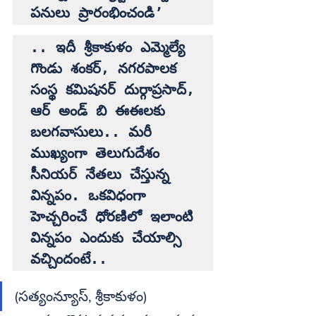
పనులు ప్రారంభించండి’
.. ఇదీ శ్రీకాకుళం ఎమ్మెల్యే 
గొండు శంకర్‌, నగరపాలక 
సంస్థ కమిషనర్‌ దుర్గాప్రసాద్‌, 
ఆర్‌ అండ్‌ బి ఈఈలకు 
బలగవాసులు.. మరీ 
ముఖ్యంగా తెలుగుదేశం 
సీనియర్‌ నేతలు చేస్తున్న 
విన్నపం. ఒకవిధంగా 
హెచ్చరించే ధోరణిలో ఇలాంటి 
విన్నపం ఎందుకు చేయాల్సి 
వచ్చిందంటే..
(సత్యంన్యూస్‌, శ్రీకాకుళం)