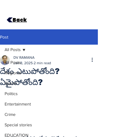
Back
Post
All Posts
DV RAMANA
All Posts
Jan 8, 2025
2 min read
దేశం ఎటుపోతోంది?
Regional
ఏమైపోతోంది?
Sports
Politics
Entertainment
Crime
Special stories
EDUCATION