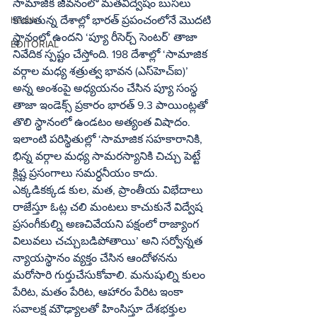
సామాజిక జీవనంలో మతవిద్వేషం బుసలు 
కొడుతున్న దేశాల్లో భారత్‌ ప్రపంచంలోనే మొదటి 
health
స్థానంలో ఉందని ‘ప్యూ రీసెర్చ్‌ సెంటర్‌’ తాజా 
EDITORIAL
నివేదిక స్పష్టం చేస్తోంది. 198 దేశాల్లో ‘సామాజిక 
వర్గాల మధ్య శత్రుత్వ భావన (ఎస్‌హెచ్‌ఐ)’ 
అన్న అంశంపై అధ్యయనం చేసిన ప్యూ సంస్థ 
తాజా ఇండెక్స్‌ ప్రకారం భారత్‌ 9.3 పాయింట్లతో 
తొలి స్థానంలో ఉండటం అత్యంత విషాదం. 
ఇలాంటి పరిస్థితుల్లో ‘సామాజిక సహకారానికి, 
భిన్న వర్గాల మధ్య సామరస్యానికి చిచ్చు పెట్టే 
క్లిష్ట ప్రసంగాలు సమర్ధనీయం కాదు. 
ఎక్కడికక్కడ కుల, మత, ప్రాంతీయ విభేదాలు 
రాజేస్తూ ఓట్ల చలి మంటలు కాచుకునే విద్వేష 
ప్రసంగీకుల్ని అణచివేయని పక్షంలో రాజ్యాంగ 
విలువలు చచ్చుబడిపోతాయి’ అని సర్వోన్నత 
న్యాయస్థానం వ్యక్తం చేసిన ఆందోళనను 
మరోసారి గుర్తుచేసుకోవాలి. మనుషుల్ని కులం 
పేరిట, మతం పేరిట, ఆహారం పేరిట ఇంకా 
సవాలక్ష మౌఢ్యాలతో హింసిస్తూ దేశభక్తుల 