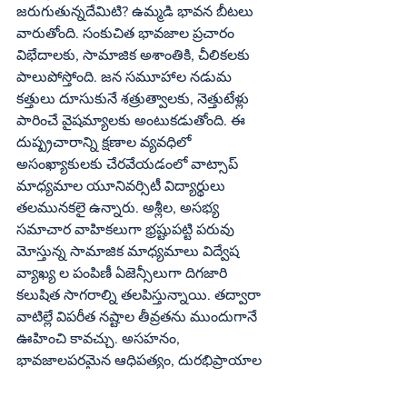
జరుగుతున్నదేమిటి? ఉమ్మడి భావన బీటలు 
వారుతోంది. సంకుచిత భావజాల ప్రచారం 
విభేదాలకు, సామాజిక అశాంతికి, చీలికలకు 
పాలుపోస్తోంది. జన సమూహాల నడుమ 
కత్తులు దూసుకునే శత్రుత్వాలకు, నెత్తుటేళ్లు 
పారించే వైషమ్యాలకు అంటుకడుతోంది. ఈ 
దుష్ప్రచారాన్ని క్షణాల వ్యవధిలో 
అసంఖ్యాకులకు చేరవేయడంలో వాట్సాప్‌ 
మాధ్యమాల యూనివర్సిటీ విద్యార్థులు 
తలమునకలై ఉన్నారు. అశ్లీల, అసభ్య 
సమాచార వాహికలుగా భ్రష్టుపట్టి పరువు 
మోస్తున్న సామాజిక మాధ్యమాలు విద్వేష 
వ్యాఖ్య ల పంపిణీ ఏజెన్సీలుగా దిగజారి 
కలుషిత సాగరాల్ని తలపిస్తున్నాయి. తద్వారా 
వాటిల్లే విపరీత నష్టాల తీవ్రతను ముందుగానే 
ఊహించి కావచ్చు. అసహనం, 
భావజాలపరమైన ఆధిపత్యం, దురభిప్రాయాల 
కుదుళ్ల నుంచి పుట్టుకొచ్చే విద్వేష నేరాలను 
ఏమాత్రం సహించరాదు. విభజించు, పాలించు 