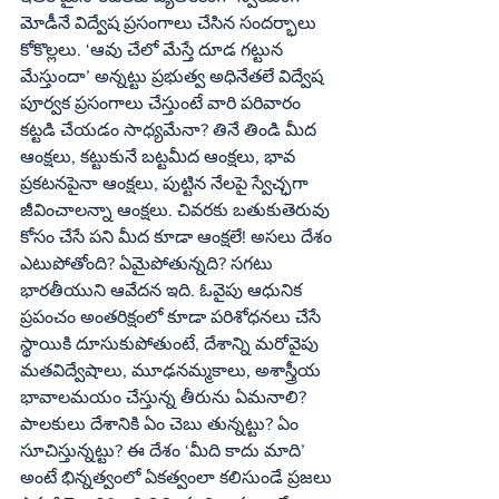
మోడీనే విద్వేష ప్రసంగాలు చేసిన సందర్భాలు 
కోకొల్లలు. ‘ఆవు చేలో మేస్తే దూడ గట్టున 
మేస్తుందా’ అన్నట్టు ప్రభుత్వ అధినేతలే విద్వేష 
పూర్వక ప్రసంగాలు చేస్తుంటే వారి పరివారం 
కట్టడి చేయడం సాధ్యమేనా? తినే తిండి మీద 
ఆంక్షలు, కట్టుకునే బట్టమీద ఆంక్షలు, భావ 
ప్రకటనపైనా ఆంక్షలు, పుట్టిన నేలపై స్వేచ్ఛగా 
జీవించాలన్నా ఆంక్షలు. చివరకు బతుకుతెరువు 
కోసం చేసే పని మీద కూడా ఆంక్షలే! అసలు దేశం 
ఎటుపోతోంది? ఏమైపోతున్నది? సగటు 
భారతీయుని ఆవేదన ఇది. ఓవైపు ఆధునిక 
ప్రపంచం అంతరిక్షంలో కూడా పరిశోధనలు చేసే 
స్థాయికి దూసుకుపోతుంటే, దేశాన్ని మరోవైపు 
మతవిద్వేషాలు, మూఢనమ్మకాలు, అశాస్త్రీయ 
భావాలమయం చేస్తున్న తీరును ఏమనాలి? 
పాలకులు దేశానికి ఏం చెబు తున్నట్టు? ఏం 
సూచిస్తున్నట్టు? ఈ దేశం ‘మీది కాదు మాది’ 
అంటే భిన్నత్వంలో ఏకత్వంలా కలిసుండే ప్రజలు 