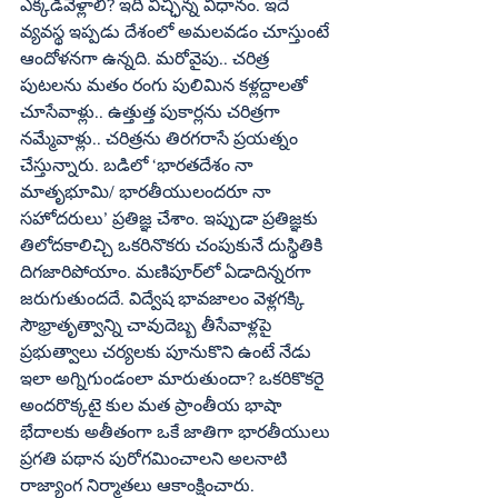
ఎక్కడివెళ్లాలి? ఇది విచ్ఛిన్న విధానం. ఇదే 
వ్యవస్థ ఇప్పడు దేశంలో అమలవడం చూస్తుంటే 
ఆందోళనగా ఉన్నది. మరోవైపు.. చరిత్ర 
పుటలను మతం రంగు పులిమిన కళ్లద్దాలతో 
చూసేవాళ్లు.. ఉత్తుత్త పుకార్లను చరిత్రగా 
నమ్మేవాళ్లు.. చరిత్రను తిరగరాసే ప్రయత్నం 
చేస్తున్నారు. బడిలో ‘భారతదేశం నా 
మాతృభూమి/ భారతీయులందరూ నా 
సహోదరులు’ ప్రతిజ్ఞ చేశాం. ఇప్పుడా ప్రతిజ్ఞకు 
తిలోదకాలిచ్చి ఒకరినొకరు చంపుకునే దుస్థితికి 
దిగజారిపోయాం. మణిపూర్‌లో ఏడాదిన్నరగా 
జరుగుతుందదే. విద్వేష భావజాలం వెళ్లగక్కి 
సౌభ్రాతృత్వాన్ని చావుదెబ్బ తీసేవాళ్లపై 
ప్రభుత్వాలు చర్యలకు పూనుకొని ఉంటే నేడు 
ఇలా అగ్నిగుండంలా మారుతుందా? ఒకరికొకరై 
అందరొక్కటై కుల మత ప్రాంతీయ భాషా 
భేదాలకు అతీతంగా ఒకే జాతిగా భారతీయులు 
ప్రగతి పథాన పురోగమించాలని అలనాటి 
రాజ్యాంగ నిర్మాతలు ఆకాంక్షించారు. 