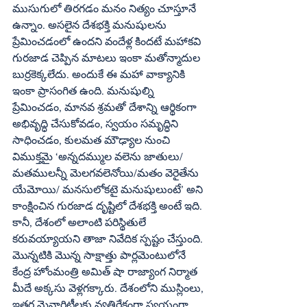
ముసుగులో తిరగడం మనం నిత్యం చూస్తూనే 
ఉన్నాం. అసలైన దేశభక్తి మనుషులను 
ప్రేమించడంలో ఉందని వందేళ్ల కిందటే మహాకవి 
గురజాడ చెప్పిన మాటలు ఇంకా మతోన్మాదుల 
బుర్రకెక్కలేదు. అందుకే ఈ మహా వాక్యానికి 
ఇంకా ప్రాసంగిత ఉంది. మనుషుల్ని 
ప్రేమించడం, మానవ శ్రమతో దేశాన్ని ఆర్థికంగా 
అభివృద్ధి చేసుకోవడం, స్వయం సమృద్ధిని 
సాధించడం, కులమత మౌఢ్యాల నుంచి 
విముక్తమై ‘అన్నదమ్ముల వలెను జాతులు/ 
మతములన్నీ మెలగవలెనోయి/మతం వెరైతేను 
యేమోయి/ మనసులోకటై మనుషులుంటే’ అని 
కాంక్షించిన గురజాడ దృష్టిలో దేశభక్తి అంటే ఇది. 
కానీ, దేశంలో అలాంటి పరిస్థితులే 
కరువయ్యాయని తాజా నివేదిక స్పష్టం చేస్తుంది. 
మొన్నటికి మొన్న సాక్షాత్తు పార్లమెంటులోనే 
కేంద్ర హోంమంత్రి అమిత్‌ షా రాజ్యాంగ నిర్మాత 
మీదే అక్కసు వెళ్లగక్కారు. దేశంలోని ముస్లింలు, 
ఇతర మైనారిటీలకు వ్యతిరేకంగా స్వయంగా 