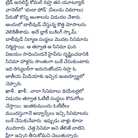
ట్రేడ్‌ అనలిస్ట్‌ కోమల్‌ నహ్త తన యూట్యూబ్‌ 
ఛానెల్‌లో ‘భండా ఫోడ్‌’ (పేలుడు వివరాలు) 
పేరుతో కొన్ని అంశాలను విడుదల చేశారు. 
అందులో బాలీవుడ్‌ చేస్తున్న కొత్త మోసాలను 
వెలికితీశాడు. అదే బ్లాక్‌ బుకింగ్‌ స్కామ్‌. 
బాలీవుడ్‌ నిర్మాణ సంస్థలు మొదట సినిమాను 
నిర్మిస్తాయి. ఆ తర్వాత ఆ సినిమా ఘన 
విజయం సాధించిందనే హైప్‌ను సృష్టించడానికి 
సినిమా హాళ్లను సొంతంగా బుక్‌ చేసుకుంటారు. 
ఇది రెగ్యులర్‌గా జరుగుతోందని నహ్త ఓ 
జాతీయ మీడియాకు ఇచ్చిన ఇంటర్వ్యూలో 
చెప్పారు.
ఖాళీ.. ఖాళీ.. చాలా సినిమాలు థియేటర్లలో 
విడుదల తర్వాత ఓటీటీ సంస్థలు కొనుగోలు 
చేస్తాయి. ఇంతకుముందు ఓటీటీలు 
ముందస్తుగానే అడ్వాన్స్‌లు ఇచ్చి సినిమాలను 
బుక్‌ చేసుకునేవారు. ఇప్పుడు వాళ్లు కూడా 
ముదిరారు. చెత్త సినిమా అని తేలితే వాటిని 
ఫ్రీగా ఇచ్చిన తీసుకోమని చెబుతున్నారు. 