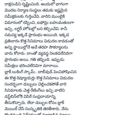
రాక్షసుడిని సృష్టించింది. అందులో భాగంగా 
మొదట నిర్మాణ సంస్థలు తమకు ఇష్టమైన 
సమీక్షకులకు గుర్తించేవి. వారిని ముంబైకి 
విమానంలో రప్పించి, ఐఫోన్లు బహుమతులగా 
ఇచ్చి, లగ్జరీ హోటల్లో బస కల్పించేవి. కానీ 
సమస్య ఇక్కడే ప్రారంభం అయింది. ఇక్కడ 
ప్రతివారం కొత్త సినిమాలు విడుదల కావడంతో 
అన్ని స్థాయిల్లోనే అవే తరహ సౌకర్యాలను 
వారు కోరారు. దాంతో వ్యవస్థ నిలకడలేనిదిగా 
ప్రారంభం అయి, గతి తప్పింది. ఇప్పుడు 
సమీక్షలు భరించలేనివిగా మారాయి.
బ్లాక్‌ బుకింగ్‌ స్కామ్‌.. బాలీవుడ్‌ పెంచిపోషించిన 
ఈ కొత్త రివ్యూయర్లు కొత్త సినిమాలు విడుదల 
సందర్భంగా డబ్బులు చెల్లించకపోతే వారి 
సినిమాలకు చెత్త రేటింగ్‌లు ఇచ్చి వాటిని 
డస్ట్‌బిన్‌లోకి విసిరే సంప్రదాయాన్ని 
తీసుకొచ్చారు. లేదా డబ్బుల కోసం బ్లాక్‌ 
మెయిల్‌ చేసే సంస్కృతికి తెరతీశారు. నేను 
కొంతమంది విశ్లేషకులతో మాట్లాడిన మాటల 