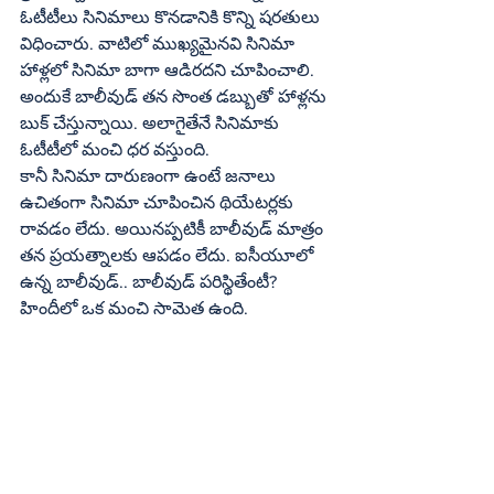
ఓటీటీలు సినిమాలు కొనడానికి కొన్ని షరతులు 
విధించారు. వాటిలో ముఖ్యమైనవి సినిమా 
హాళ్లలో సినిమా బాగా ఆడిరదని చూపించాలి. 
అందుకే బాలీవుడ్‌ తన సొంత డబ్బుతో హాళ్లను 
బుక్‌ చేస్తున్నాయి. అలాగైతేనే సినిమాకు 
ఓటీటీలో మంచి ధర వస్తుంది.
కానీ సినిమా దారుణంగా ఉంటే జనాలు 
ఉచితంగా సినిమా చూపించిన థియేటర్లకు 
రావడం లేదు. అయినప్పటికీ బాలీవుడ్‌ మాత్రం 
తన ప్రయత్నాలకు ఆపడం లేదు. ఐసీయూలో 
ఉన్న బాలీవుడ్‌.. బాలీవుడ్‌ పరిస్థితేంటీ? 
హిందీలో ఒక మంచి సామెత ఉంది. 
అందేంటంటే.. ‘‘మారా హువా హాతీ సేవ్‌ లఖ్‌ కా 
(చనిపోయిన ఏనుగు కూడా లక్షల విలువైనదే)’’ 
అలాగే హిందీ చిత్ర పరిశ్రమ ఐసీయూలో ఉంది. 
దాని బతికించడానికి పునర్‌ వైభవం 
తీసుకురావడానికి ప్రయత్నాలు 
జరుగుతున్నాయి. కానీ అవి సరైన దారిలో 
కొనసాగడం లేదు. భారీగా పెంచుతున్న లెక్కలు, 