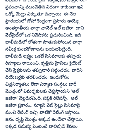
ప్రపంచాన్ని ముంచెత్తిన విధంగా కాకుండా ఇవి 
ఒక్కో మెట్టు ఎక్కుతూ వచ్చాయి. ఈ నెల 
ప్రారంభంలో దోహా కేంద్రంగా ప్రసారం అయ్యే 
అంతర్జాతీయ వార్తా ఛానెల్‌ అల్‌ జజీరా, దాని 
వెబ్‌సైట్‌లో ఒక నివేదికను ప్రచురించింది. ఇది 
బాలీవుడ్‌లో లోతుగా పాతుకుపోయిన వార్తా 
సమీక్ష కుంభకోణాలను బయటపెట్టింది.
బాలీవుడ్‌ లక్ష్యం ఒకటే సినిమాలకు తప్పుడు 
రివ్యూలు రాయించి, కృత్రిమ హైప్‌లు క్రియేట్‌ 
చేసి ప్రేక్షకులను తప్పుదారి పట్టించడం, వారిని 
థియేటర్లకు తరలించడం. ఇందుకోసం 
చిత్రనిర్మాతలు లేదా నిర్మాణ సంస్థలు భారీ 
మొత్తంలో విమర్శకులకు చెల్లిస్తాయని ‘అల్‌ 
జజీరా’ వెల్లడిరచింది. పబ్లిక్‌ రిలేషన్స్‌.. అల్‌ 
జజీరా ప్రకారం.. న్యూస్‌ వెబ్‌ సైట్లు సినిమాపై 
మంచి రేటింగ్‌ ఇచ్చి వాటికో రేటింగ్‌ ఇస్తాయి. 
జనం దృష్టి మొత్తం అక్కడ ఉండేలా చేస్తాయి. 
ఇక్కడ సమస్య ఏంటంటే బాలీవుడ్‌ కేవలం 