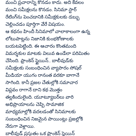
మంచి ప్రచారాన్ని కొనడం కాదు. అది కేవలం 
మంచి సమీక్షలను కొనడం. సినిమా స్టార్‌ 
రేటింగ్‌ను పెంచడానికి సమీక్షకులకు డబ్బు 
చెల్లించడం పూర్తిగా వేరే విషయం.
ఆ కథనం హిందీ సినిమాలో చాలాకాలంగా ఉన్న 
లోటుపాట్లను నిజానికి కుంభకోణాలకు 
బయటపెట్టింది. ఈ ఆచారం కొంతమంది 
విమర్శకుల మాటకు విలువ ఉండేలా పరిమితం 
చేసింది. ఫ్రాంకెన్‌ స్టైయిన్‌.. బాలీవుడ్‌కు 
సమీక్షలకు సంబంధించిన వ్యాపారం సోషల్‌ 
మీడియా యుగం రానంత వరకూ బాగానే 
సాగింది. కానీ ప్రజల చేతుల్లోకి సమాచార 
విప్లవం రాగానే దాని కథ మొత్తం 
తల్లకిందులైంది. యూట్యూబర్‌లు వారి 
అభిప్రాయాలను చెప్పి సామాజిక 
మాధ్యమాల్లోకి వదలడంతో సినిమాలకు 
సంబంధించిన నిజమైన పాయింట్లు ప్రజల్లోకి 
నేరుగా వెళ్లాయి.
బాలీవుడ్‌ ప్రస్తుతం ఒక ఫ్రాంకెన్‌ స్టైయిన్‌ 