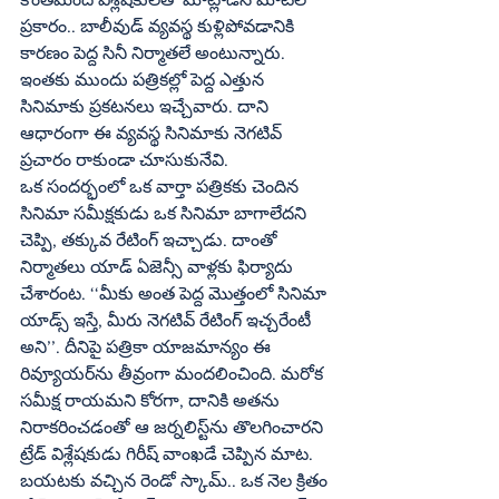
ప్రకారం.. బాలీవుడ్‌ వ్యవస్థ కుళ్లిపోవడానికి 
కారణం పెద్ద సినీ నిర్మాతలే అంటున్నారు. 
ఇంతకు ముందు పత్రికల్లో పెద్ద ఎత్తున 
సినిమాకు ప్రకటనలు ఇచ్చేవారు. దాని 
ఆధారంగా ఈ వ్యవస్థ సినిమాకు నెగటివ్‌ 
ప్రచారం రాకుండా చూసుకునేవి.
ఒక సందర్భంలో ఒక వార్తా పత్రికకు చెందిన 
సినిమా సమీక్షకుడు ఒక సినిమా బాగాలేదని 
చెప్పి, తక్కువ రేటింగ్‌ ఇచ్చాడు. దాంతో 
నిర్మాతలు యాడ్‌ ఏజెన్సీ వాళ్లకు ఫిర్యాదు 
చేశారంట. ‘‘మీకు అంత పెద్ద మొత్తంలో సినిమా 
యాడ్స్‌ ఇస్తే, మీరు నెగటివ్‌ రేటింగ్‌ ఇచ్చరేంటీ 
అని’’. దీనిపై పత్రికా యాజమాన్యం ఈ 
రివ్యూయర్‌ను తీవ్రంగా మందలించింది. మరోక 
సమీక్ష రాయమని కోరగా, దానికి అతను 
నిరాకరించడంతో ఆ జర్నలిస్ట్‌ను తొలగించారని 
ట్రేడ్‌ విశ్లేషకుడు గిరీష్‌ వాంఖడే చెప్పిన మాట.
బయటకు వచ్చిన రెండో స్కామ్‌.. ఒక నెల క్రితం 