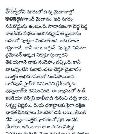
health
పాట్నాలోని నగరంలో ఉన్న మైదానాల్లో 
EDITORIAL
అతిపెద్దది గాంధీ మైదానం. ఇది నగరం 
నడిబొడ్డును ఉంటుంది. సాధారణంగా పెద్ద పెద్ద 
రాజకీయ సభలు జరిగినప్పుడే ఆ మైదానం 
జనంతో పూర్తిగా నిండుతుంది. అది కూడా 
కష్టంగానే.. కానీ అల్లు అర్జున్‌ ‘పుష్ప2’ సినిమా 
ప్రమోషన్‌ అక్కడ నిర్వహిస్తున్నారని 
తెలియగానే నాకు సందేహం వచ్చింది. కానీ 
వాటన్నింటిని పటాపంచలు చేస్తూ మైదానం 
మొత్తం అభిమానులతో నిండిపోయింది. 
బాలీవుడ్‌ స్టార్‌కు కనిపించని క్రేజ్‌ ఇక్కడ 
పుష్పరాజ్‌కు కనిపించింది. ఈ వ్యాసంలో సౌత్‌ 
ఇండియా వర్సెస్‌ బాలీవుడ్‌ గురించి చర్చ కాదు.
నిశ్శబ్ధ విప్లవం.. రెండు దశాబ్దాలకు పైగా దక్షిణ 
భారత సినిమాలు హిందీలో డబ్‌ అయి, కేబుల్‌ 
టీవీ ద్వారా ఉత్తర భారతంలో ప్రతి ఇంటికి 
చేరాయి. ఇది చాలాకాలం పాటు నిశ్శబ్ధ 
విప్లవంగా సాగింది. చైనా వస్తువులు ఒక్కసారిగా 