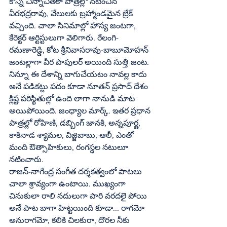
కొన్ని చిన్నాచితకా పాత్రల్లో నటించిన 
వీరభద్రరావు, వేలులకు బ్రహ్మాండమైన బ్రేక్‌ 
వచ్చింది. చాలా సినిమాల్లో హాస్య జంటగా, 
కేరెక్టర్‌ ఆర్టిస్టులుగా వెలిగారు. రేలంగి-
రమణారెడ్డి, కోట శ్రీనివాసరావు-బాబూమోహన్‌ 
జంటల్లాగా వీర పాపులర్‌ అయింది సుత్తి జంట. 
నిన్నూ ఈ దేశాన్ని బాగుచేయటం నావల్ల కాదు 
అనే పడికట్టు పదం కూడా నూతన్‌ ప్రసాద్‌ దేశం 
క్లిష్ట పరిస్థితుల్లో ఉంది లాగా నానుడి మాట 
అయిపోయింది. జంధ్యాల మార్క్‌. ఇతర ప్రధాన 
పాత్రల్లో రోహిణి, డబ్బింగ్‌ జానకి, అన్నపూర్ణ, 
కాకినాడ శ్యామల, విజ్జిబాబు, ఆలీ, ఎంతో 
మంది ఔత్సాహికులు, రంగస్థల నటులూ 
నటించారు.
రాజన్‌-నాగేంద్ర సంగీత దర్శకత్వంలో పాటలు 
చాలా శ్రావ్యంగా ఉంటాయి. ముఖ్యంగా 
చినుకులా రాలి నదులుగా పారి వరదలై పోయి 
అనే పాట బాగా హిట్టయింది కూడా... రాగమో 
అనురాగమో, కలికి చిలకురా, దొరల నీకు 