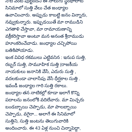
నోటి వెంట పుట్టిందని ఈ నాలుగు స్థంభాలాట 
సినిమాలో సుత్తి వేలు చేత జంధ్యాల 
ఉవాచించారు. అప్పుడు కాబట్టి జనం విన్నారు, 
నవ్వుకున్నారు. ఇప్పుడయితే మా రాముడిని 
ఎగతాళి చేస్తావా, మా రామాయణాన్ని 
వక్రీకరిస్తావా అంటూ మన అనంత శ్రీరాముడు 
హూంకరించేవాడు. జంధ్యాల చచ్చిపోయి 
బతికిపోయాడు. 
ఇంక వివిధ రకములు ఎట్టివనిన : ఇనుప సుత్తి, 
రబ్బర్‌ సుత్తి, సామూహిక సుత్తి (రాజకీయ 
నాయకులు జనానికి వేసే, ఎదురు సుత్తి , 
వదలకుండా చాలాసేపు వేసే ధీర్ఘకాల సుత్తి . 
ఇవండీ జంధ్యాల గారి సుత్తి రకాలు. 
జంధ్యాల తన నాటికల్లో కూడా ఇలాగే కొన్ని 
పదాలను జనంలోకి వదిలేవారు. మా మిచ్చరు 
బండబ్బాయి చెప్పాడు, మా పాలబ్బాయి 
చెప్పాడు, వగైరా... అలాగే ఈ సినిమాలో 
సుత్తిని, సుత్తి జంటను తెలుగువారికి 
అందించారు. ఈ 43 ఏళ్ల నుంచి చిన్నాపెద్దా, 