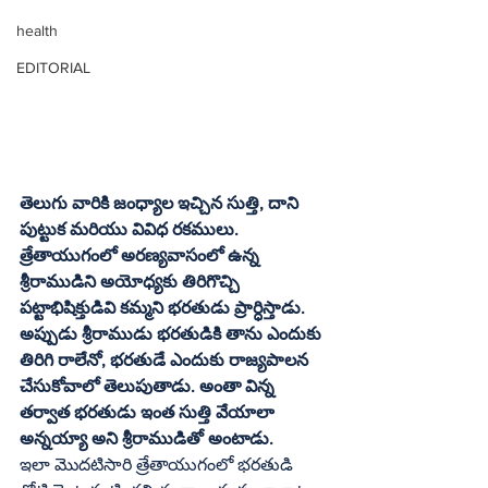
health
EDITORIAL
తెలుగు వారికి జంధ్యాల ఇచ్చిన సుత్తి, దాని 
పుట్టుక మరియు వివిధ రకములు. 
త్రేతాయుగంలో అరణ్యవాసంలో ఉన్న 
శ్రీరాముడిని అయోధ్యకు తిరిగొచ్చి 
పట్టాభిషిక్తుడివి కమ్మని భరతుడు ప్రార్ధిస్తాడు. 
అప్పుడు శ్రీరాముడు భరతుడికి తాను ఎందుకు 
తిరిగి రాలేనో, భరతుడే ఎందుకు రాజ్యపాలన 
చేసుకోవాలో తెలుపుతాడు. అంతా విన్న 
తర్వాత భరతుడు ఇంత సుత్తి వేయాలా 
అన్నయ్యా అని శ్రీరాముడితో అంటాడు.
ఇలా మొదటిసారి త్రేతాయుగంలో భరతుడి 