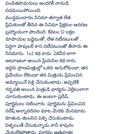
పండితపామరులు అందరికీ నానుడి 
పదమయిపోయింది. 
ముద్దమందారం సినిమా తర్వాత లేత 
ప్రేమికులతో తీసిన ఈ సినిమా ప్రేక్షకుల ఆదరణ 
బ్రహ్మాండంగా పొందింది. కేవలం 12 లక్షల 
రూపాయల బడ్జెటుతో, లేత నటీనటులతో , 
పెద్దగా పాపులర్‌ కాని నటీనటులతో తీసారు ఈ 
సినిమాను. 1ం2 కథ కాదు. ఏకవీర లాగా 
అటూఇటూ అయిన ప్రేయసిల కథ కాదు. 
ఇద్దరు ప్రాణమిత్రుల్లో ఒకరు అనుకోకుండా, తన 
ప్రమేయం లేకుండా తన మిత్రుడు ప్రేమించిన 
అమ్మాయినే పెళ్లి చేసుకుంటాడు. అప్పటికే 
గర్భవతి అయిన మిత్రుడి భార్యను చెల్లెలులాగా 
చూసుకుంటాడు. ఈ జంటగా ప్రదీప్‌, 
పూర్ణిమలు నటించారు. పూర్ణిమను ప్రేమించిన 
నరేష్‌ అన్నావదినల మాట మేరకు మేనమామ 
కూతురు తులసిని పెళ్ళి చేసుకుంటాడు. 
పెళ్ళయితే చేసుకున్నాడు కానీ కాపురం 
చేయలేకపోతాడు. పూర్ణిమ ఆత్మహత్య 