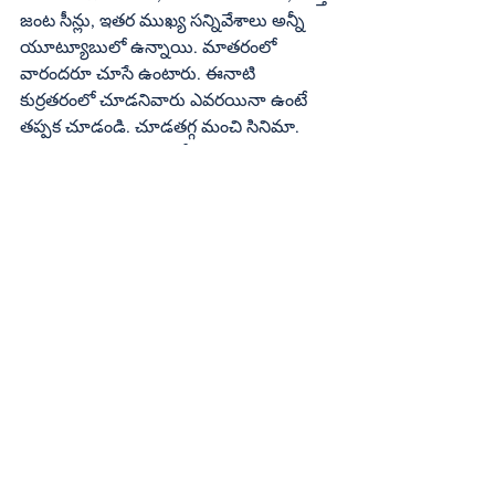
జంట సీన్లు, ఇతర ముఖ్య సన్నివేశాలు అన్నీ 
యూట్యూబులో ఉన్నాయి. మాతరంలో 
వారందరూ చూసే ఉంటారు. ఈనాటి 
కుర్రతరంలో చూడనివారు ఎవరయినా ఉంటే 
తప్పక చూడండి. చూడతగ్గ మంచి సినిమా. 
సప్తపది సినిమాలాగా మరీ విప్లవాత్మక 
ముగింపుని ఇవ్వలేదు జంధ్యాల. సాధ్యం కాదు 
కూడా.. కారణం అప్పటికే నరేష్‌ పెళ్లి 
అయిపోయి ఉండటం.. అందుకే పూర్ణిమ 
పాత్రను చంపేసారు. సరయిన ముగింపే. 
Entertainment
See All
Recent Posts