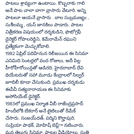
పాటలు శ్రావ్యంగా ఉంటాయి. కొబ్బరాకు గాలి 
అనే పాట చాలా బాగా వ్రాసారు వేటూరి. అన్ని 
పాటలూ ఆయనే వ్రాసారు . బాల సుబ్రమణ్యం , 
సుశీలమ్మ , యస్‌ జానకిలు పాడారు. పాటల 
చిత్రీకరణ విషయంలో దర్శకుడిని, ఫొటోగ్రఫీ 
డైరెక్టర్‌ గోపాలరెడ్డిని, కెమేరామేన్‌ రఘుని 
ప్రత్యేకంగా మెచ్చుకోవాలి. 
1982 ఏప్రిల్‌ పదిహేనున రిలీజయిన ఈ సినిమా 
ఎనిమిది సెంటర్లలో వంద రోజులు, అదీ పిల్ల 
హీరోహీరోయిన్లతో ఆడిరది. హైదరాబాద్‌ దేవి 
థియేటరుతో సహా మూడు కేంద్రాలలో సిల్వర్‌ 
జూబిలీ కూడా చేసుకుంది. ప్రముఖ దర్శకుడు 
ఈవీవీ సత్యనారాయణ ఈ సినిమాకు 
అసోసియేట్‌ డైరెక్టర్‌. 
1983లో ప్రముఖ నిర్మాత వీబీ రాజేంద్రప్రసాద్‌ 
హిందీలోకి బేకరార్‌ అనే టైటిలుతో రీమేక్‌ 
చేసారు. సంజయ్‌దత్‌, పద్మిని కొల్హాపురి, 
సుప్రియా పాథక్‌, మోహిష్‌ బెప్ల్‌ా నటించారు. 
మన తెలుగు సినిమా, పాటల వీడియోలు, సుత్తి 