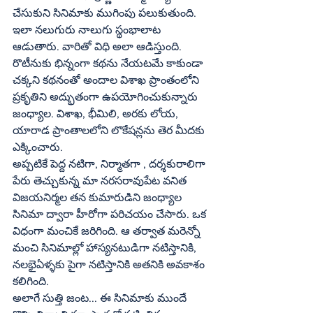
చేసుకుని సినిమాకు ముగింపు పలుకుతుంది. 
ఇలా నలుగురు నాలుగు స్థంభాలాట 
ఆడుతారు. వారితో విధి అలా ఆడిస్తుంది. 
రొటీనుకు భిన్నంగా కథను నేయటమే కాకుండా 
చక్కని కథనంతో అందాల విశాఖ ప్రాంతంలోని 
ప్రకృతిని అద్భుతంగా ఉపయోగించుకున్నారు 
జంధ్యాల. విశాఖ, భీమిలి, అరకు లోయ, 
యారాడ ప్రాంతాలలోని లొకేషన్లను తెర మీదకు 
ఎక్కించారు. 
అప్పటికే పెద్ద నటిగా, నిర్మాతగా , దర్శకురాలిగా 
పేరు తెచ్చుకున్న మా నరసరావుపేట వనిత 
విజయనిర్మల తన కుమారుడిని జంధ్యాల 
సినిమా ద్వారా హీరోగా పరిచయం చేసారు. ఒక 
విధంగా మంచికే జరిగింది. ఆ తర్వాత మరెన్నో 
మంచి సినిమాల్లో హాస్యనటుడిగా నటిస్తానికి, 
నలభైఏళ్ళకు పైగా నటిస్తానికి అతనికి అవకాశం 
కలిగింది. 
అలాగే సుత్తి జంట... ఈ సినిమాకు ముందే 