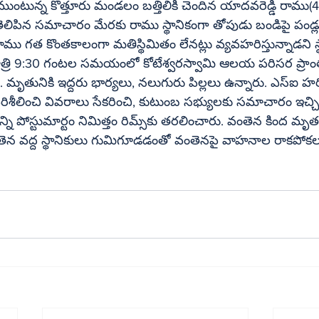
ుంటున్న కొత్తూరు మండలం బత్తిలికి చెందిన యాదవరెడ్డి రాము(4
తెలిపిన సమాచారం మేరకు రాము స్థానికంగా తోపుడు బండిపై పండ్లు 
రాము గత కొంతకాలంగా మతిస్థిమితం లేనట్లు వ్యవహరిస్తున్నాడని స్
ాత్రి 9:30 గంటల సమయంలో కోటేశ్వరస్వామి ఆలయ పరిసర ప్రాంతాల్
తునికి ఇద్దరు భార్యలు, నలుగురు పిల్లలు ఉన్నారు. ఎస్‌ఐ హరికృష్ణ సంఘటన 
పరిశీలించి వివరాలు సేకరించి, కుటుంబ సభ్యులకు సమాచారం ఇచ్
్తం రిమ్స్‌కు తరలించారు. వంతెన కింద మృతదేహం ఉందన్న 
 వద్ద స్థానికులు గుమిగూడడంతో వంతెనపై వాహనాల రాకపోకలు