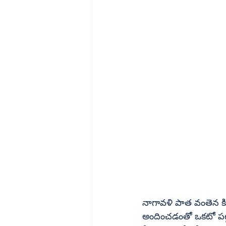
నాగావళి పాత వంతెన కిం
అందించడంతో ఒకటో పట్ట