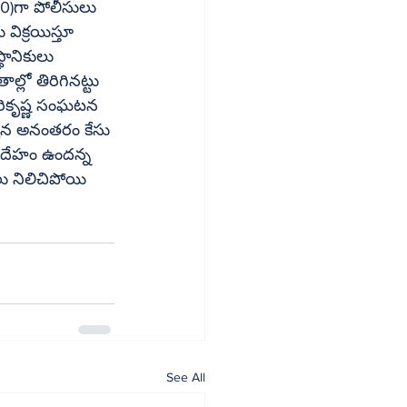
0)గా పోలీసులు 
విక్రయిస్తూ 
థానికులు 
లో తిరిగినట్టు 
చిన అనంతరం కేసు 
 నిలిచిపోయి 
See All