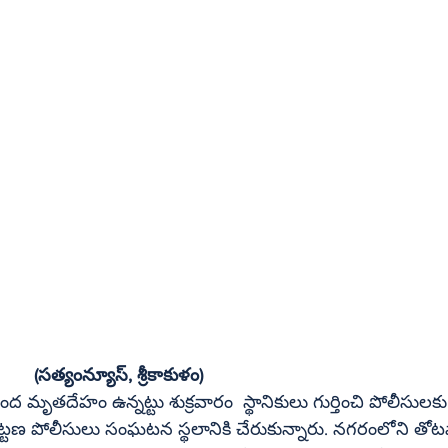
(సత్యంన్యూస్‌, శ్రీకాకుళం)
ద మృతదేహం ఉన్నట్టు శుక్రవారం  స్థానికులు గుర్తించి పోలీసు
ణ పోలీసులు సంఘటన స్థలానికి చేరుకున్నారు. నగరంలోని తోటపాలె