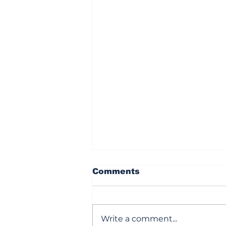
Comments
Write a comment...
ఆరు దాటితే హడల్!