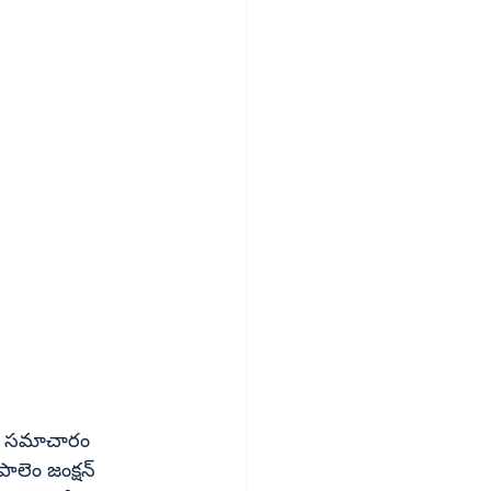
లకు సమాచారం 
ం జంక్షన్‌ 