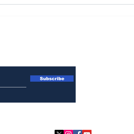
ఇంగ్లీష్ కష్టంగా ఉందంది..
తప్పి
అంతలోనే ఎంతపని చేసింది?
తప్పి
etter
Subscribe