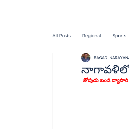
All Posts
Regional
Sports
BAGADI NARAYA
health
EDITORIAL
నాగావళి
 తోపుడు బండి వ్యాపారి