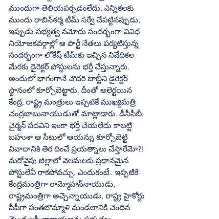
ముందుగా తెలియపర్చడంలేదు. ఎన్నికలకు 
ముందు రాబిన్‌శర్మ టీమ్‌ సర్వే చేపట్టినప్పుడు, 
ఇప్పుడు సభ్యత్వ నమోదు సందర్భంగా వివిధ 
నియోజకవర్గాల్లో ఆ పార్టీ నేతలు పర్యటిస్తున్న 
సందర్భంగా లోకేష్‌ టీమ్‌కు ఇచ్చిన నివేదికల 
మేరకు డైరెక్టర్‌ పోస్టులను భర్తీ చేస్తున్నారు. 
అందులో భాగంగానే చౌదరి బాబ్జీని డైరెక్టర్‌ 
స్థానంలో కూర్చోబెట్టారు. దీంతో అలెర్టయిన 
కేంద్ర, రాష్ట్ర మంత్రులు ఇప్పటికే ముఖ్యమత్రి 
చంద్రబాబునాయుడుతో మాట్లాడారు. డీసీసీబీ 
చైర్మన్‌ పదవిని ఇంకా భర్తీ చేయలేదు కాబట్టి 
బహుశా ఆ సీటులో ఆయన్ను కూర్చోబెట్టి 
వివాదానికి తెర దించే ప్రయత్నాలు చేస్తారేమో?! 
మరోవైపు జిల్లాలో వెలమలకు ప్రధానమైన 
పోస్టులేవీ రాకపోవచ్చు. ఎందుకంటే.. ఇప్పటికే 
కేంద్రమంత్రిగా రామ్మోహన్‌నాయుడు, 
రాష్ట్రమంత్రిగా అచ్చెన్నాయుడు, రాష్ట్ర హైకోర్టు 
పీపీగా సంతబొమ్మాళి మండలానికి చెందిన 