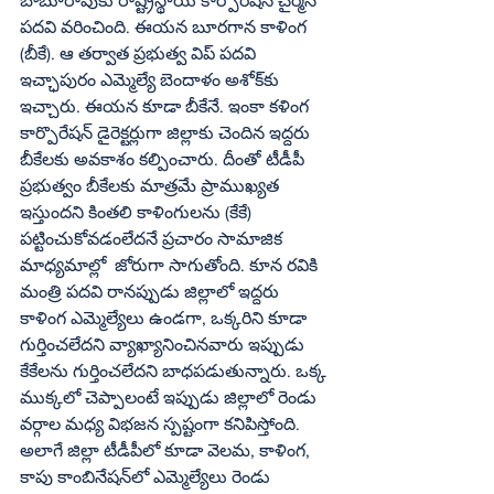
బాబూరావుకు రాష్ట్రస్థాయి కార్పొరేషన్‌ చైర్మన్‌ 
పదవి వరించింది. ఈయన బూరగాన కాళింగ 
(బీకే). ఆ తర్వాత ప్రభుత్వ విప్‌ పదవి 
ఇచ్ఛాపురం ఎమ్మెల్యే బెందాళం అశోక్‌కు 
ఇచ్చారు. ఈయన కూడా బీకేనే. ఇంకా కళింగ 
కార్పొరేషన్‌ డైరెక్టర్లుగా జిల్లాకు చెందిన ఇద్దరు 
బీకేలకు అవకాశం కల్పించారు. దీంతో టీడీపీ 
ప్రభుత్వం బీకేలకు మాత్రమే ప్రాముఖ్యత 
ఇస్తుందని కింతలి కాళింగులను (కేకే) 
పట్టించుకోవడంలేదనే ప్రచారం సామాజిక 
మాధ్యమాల్లో  జోరుగా సాగుతోంది. కూన రవికి 
మంత్రి పదవి రానప్పుడు జిల్లాలో ఇద్దరు 
కాళింగ ఎమ్మెల్యేలు ఉండగా, ఒక్కరిని కూడా 
గుర్తించలేదని వ్యాఖ్యానించినవారు ఇప్పుడు 
కేకేలను గుర్తించలేదని బాధపడుతున్నారు. ఒక్క 
ముక్కలో చెప్పాలంటే ఇప్పుడు జిల్లాలో రెండు 
వర్గాల మధ్య విభజన స్పష్టంగా కనిపిస్తోంది. 
అలాగే జిల్లా టీడీపీలో కూడా వెలమ, కాళింగ, 
కాపు కాంబినేషన్‌లో ఎమ్మెల్యేలు రెండు 