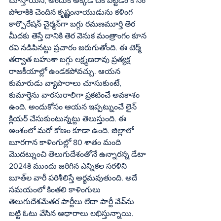
చూస్తాయని, అందుకే అక్కడే చెక్‌ పెట్టడం కోసం 
పోలాకికి చెందిన కృష్ణంనాయుడును కళింగ 
కార్పొరేషన్‌ చైర్మన్‌గా బగ్గు రమణమూర్తి తెర 
మీదకు తెస్తే దానికి తెర వెనుక మంత్రాంగం కూన 
రవి నడిపినట్టు ప్రచారం జరుగుతోంది. ఈ టెర్మ్‌ 
తర్వాత బహుశా బగ్గు లక్ష్మణరావు ప్రత్యక్ష 
రాజకీయాల్లో ఉండకపోవచ్చు. ఆయన 
కుమారుడు వ్యాపారాలు చూసుకుంటే, 
కుమార్తెను వారసురాలిగా ప్రకటించే అవకాశం 
ఉంది. అందుకోసం ఆయన ఇప్పట్నుంచే లైన్‌ 
క్లియర్‌ చేసుకుంటున్నట్టు తెలుస్తుంది. ఈ 
అంశంలో మరో కోణం కూడా ఉంది. జిల్లాలో 
బూరగాన కాళింగుల్లో 80 శాతం మంది 
మొదట్నుంచి తెలుగుదేశంతోనే ఉన్నారన్న డేటా 
2024కి ముందు జరిగిన ఎన్నికల సరళిని 
బూత్‌ల వారీ పరిశీలిస్తే అర్థమవుతుంది. అదే 
సమయంలో కింతలి కాళింగులు 
తెలుగుదేశమేతర పార్టీలు లేదా పార్టీ వేవ్‌ను 
బట్టి ఓటు వేసిన ఆధారాలు లభిస్తున్నాయి. 