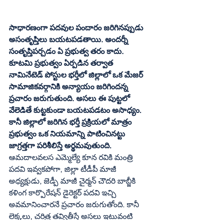
సాధారణంగా పదవుల పందారం జరిగినప్పుడు 
అసంతృప్తిలు బయటపడతాయి. అందర్నీ 
సంతృప్తిపర్చడం ఏ ప్రభుత్వ తరం కాదు. 
కూటమి ప్రభుత్వం ఏర్పడిన తర్వాత 
నామినేటెడ్‌ పోస్టుల భర్తీలో జిల్లాలో ఒక మేజర్‌ 
సామాజికవర్గానికి అన్యాయం జరిగిందన్న 
ప్రచారం జరుగుతుంది. అసలు ఈ పుట్టలో 
వేలెడితే కుట్టకుండా బయటపడటం అసాధ్యం. 
కానీ జిల్లాలో జరిగిన భర్తీ ప్రక్రియలో మాత్రం 
ప్రభుత్వం ఒక నియమాన్ని పాటించినట్టు 
జాగ్రత్తగా పరిశీలిస్తే అర్థమవుతుంది.
ఆమదాలవలస ఎమ్మెల్యే కూన రవికి మంత్రి 
పదవి ఇవ్వకపోగా, జిల్లా టీడీపీ మాజీ 
అధ్యక్షుడు, జెడ్పీ మాజీ చైర్మన్‌ చౌదరి బాబ్జీకి 
కళింగ కార్పొరేషన్‌ డైరెక్టర్‌ పదవి ఇచ్చి 
అవమానించారనే ప్రచారం జరుగుతోంది. కానీ 
లెక్కలు, చరిత్ర తవ్వితీస్తే అసలు ఇటువంటి 