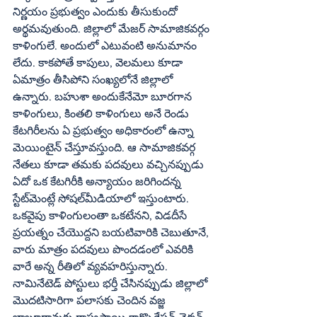
నిర్ణయం ప్రభుత్వం ఎందుకు తీసుకుందో 
అర్థమవుతుంది. జిల్లాలో మేజర్‌ సామాజికవర్గం 
కాళింగులే. అందులో ఎటువంటి అనుమానం 
లేదు. కాకపోతే కాపులు, వెలమలు కూడా 
ఏమాత్రం తీసిపోని సంఖ్యలోనే జిల్లాలో 
ఉన్నారు. బహుశా అందుకేనేమో బూరగాన 
కాళింగులు, కింతలి కాళింగులు అనే రెండు 
కేటగిరీలను ఏ ప్రభుత్వం అధికారంలో ఉన్నా 
మెయింటైన్‌ చేస్తూవస్తుంది. ఆ సామాజికవర్గ 
నేతలు కూడా తమకు పదవులు వచ్చినప్పుడు 
ఏదో ఒక కేటగిరీకి అన్యాయం జరిగిందన్న 
స్టేట్‌మెంట్లే సోషల్‌మీడియాలో ఇస్తుంటారు. 
ఒకవైపు కాళింగులంతా ఒకటేనని, విడదీసే 
ప్రయత్నం చేయొద్దని బయటివారికి చెబుతూనే, 
వారు మాత్రం పదవులు పొందడంలో ఎవరికి 
వారే అన్న రీతిలో వ్యవహరిస్తున్నారు. 
నామినేటెడ్‌ పోస్టులు భర్తీ చేసినప్పుడు జిల్లాలో 
మొదటిసారిగా పలాసకు చెందిన వజ్జ 