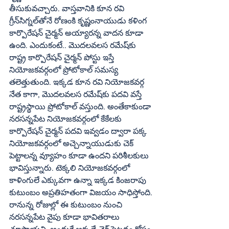
తీసుకువచ్చారు. వాస్తవానికి కూన రవి 
గ్రీన్‌సిగ్నల్‌తోనే రోణంకి కృష్ణంనాయుడు కళింగ 
కార్పొరేషన్‌ చైర్మన్‌ అయ్యారన్న వాదన కూడా 
ఉంది. ఎందుకంటే.. మొదలవలస రమేష్‌కు 
రాష్ట్ర కార్పొరేషన్‌ చైర్మన్‌ పోస్టు ఇస్తే 
నియోజకవర్గంలో ప్రోటోకాల్‌ సమస్య 
తలెత్తుతుంది. ఇక్కడ కూన రవి నియోజకవర్గ 
నేత కాగా, మొదలవలస రమేష్‌కు పదవి వస్తే 
రాష్ట్రస్థాయి ప్రోటోకాల్‌ వస్తుంది. అంతేకాకుండా 
నరసన్నపేట నియోజకవర్గంలో కేకేలకు 
కార్పొరేషన్‌ చైర్మన్‌ పదవి ఇవ్వడం ద్వారా పక్క 
నియోజకవర్గంలో అచ్చెన్నాయుడుకు చెక్‌ 
పెట్టాలన్న వ్యూహం కూడా ఉందని పరిశీలకులు 
భావిస్తున్నారు. టెక్కలి నియోజకవర్గంలో 
కాళింగులే ఎక్కువగా ఉన్నా ఇక్కడ కింజరాపు 
కుటుంబం అప్రతిహతంగా విజయం సాధిస్తోంది. 
రానున్న రోజుల్లో ఈ కుటుంబం నుంచి 
నరసన్నపేట వైపు కూడా భావితరాలు 