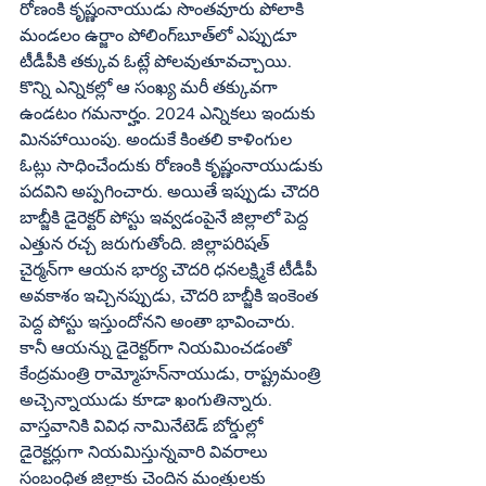
రోణంకి కృష్ణంనాయుడు సొంతవూరు పోలాకి 
మండలం ఉర్జాం పోలింగ్‌బూత్‌లో ఎప్పుడూ 
టీడీపీకి తక్కువ ఓట్లే పోలవుతూవచ్చాయి. 
కొన్ని ఎన్నికల్లో ఆ సంఖ్య మరీ తక్కువగా 
ఉండటం గమనార్హం. 2024 ఎన్నికలు ఇందుకు 
మినహాయింపు. అందుకే కింతలి కాళింగుల 
ఓట్లు సాధించేందుకు రోణంకి కృష్ణంనాయుడుకు 
పదవిని అప్పగించారు. అయితే ఇప్పుడు చౌదరి 
బాబ్జీకి డైరెక్టర్‌ పోస్టు ఇవ్వడంపైనే జిల్లాలో పెద్ద 
ఎత్తున రచ్చ జరుగుతోంది. జిల్లాపరిషత్‌ 
చైర్మన్‌గా ఆయన భార్య చౌదరి ధనలక్ష్మికే టీడీపీ 
అవకాశం ఇచ్చినప్పుడు, చౌదరి బాబ్జీకి ఇంకెంత 
పెద్ద పోస్టు ఇస్తుందోనని అంతా భావించారు. 
కానీ ఆయన్ను డైరెక్టర్‌గా నియమించడంతో 
కేంద్రమంత్రి రామ్మోహన్‌నాయుడు, రాష్ట్రమంత్రి 
అచ్చెన్నాయుడు కూడా ఖంగుతిన్నారు. 
వాస్తవానికి వివిధ నామినేటెడ్‌ బోర్డుల్లో 
డైరెక్టర్లుగా నియమిస్తున్నవారి వివరాలు 
సంబంధిత జిల్లాకు చెందిన మంత్రులకు 