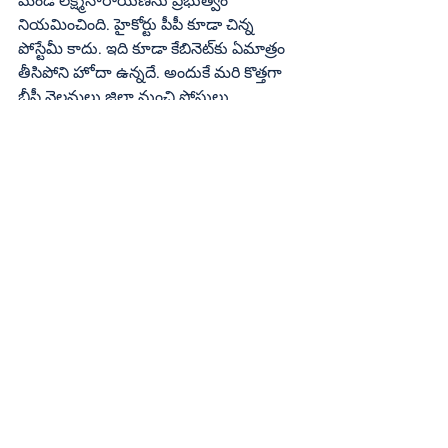
మెండ లక్ష్మీనారాయణను ప్రభుత్వం 
నియమించింది. హైకోర్టు పీపీ కూడా చిన్న 
పోస్టేమీ కాదు. ఇది కూడా కేబినెట్‌కు ఏమాత్రం 
తీసిపోని హోదా ఉన్నదే. అందుకే మరి కొత్తగా 
బీసీ వెలమలు జిల్లా నుంచి పోస్టులు 
ఆశించకూడదనే సంకేతాలే పార్టీ నుంచి 
వస్తున్నట్టు భోగట్టా. ఈ లెక్క ప్రకారం వెలమ 
కార్పొరేషన్‌ ఉంటుందో, ఉండదో కూడా 
తెలియడంలేదు. ఒకవేళ ఉన్నా ఈ జిల్లాకు 
చెందిన నేతలెవరూ ఈ పోస్టును 
ఆశించనక్కర్లేదు. ఇక కాపులకు కూడా కూటమి 
ప్రభుత్వం మంచి ప్రాధాన్యతే ఇవ్వడానికి 
నిర్ణయించుకున్నట్టు అర్థమవుతుంది. ఇప్పటికే 
జనసేన ఖాతాలో సుడా చైర్మన్‌, తూర్పుకాపు 
కార్పొరేషన్‌ చైర్మన్‌ పదవులు రెండు ఈ జిల్లాలో 
కాపులకే వచ్చాయి. మరో పోస్టు కూడా కాపుల 
కోసం అట్టేపెట్టినట్లు రాజధానివర్గాలు 
చెబుతున్నాయి. రెండు కీలకమైన పోస్టులు 
జనసేన ఎగరేసుకుపోవడం చూస్తుంటే 