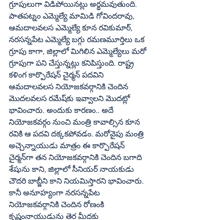
గ్రూపులుగా విడిపోయినట్లు అర్థమవుతుంది. 
పాతపట్నం ఎమ్మెల్యే మామిడి గోవిందరావు, 
ఆమదాలవలస ఎమ్మెల్యే కూన రవికుమార్‌, 
నరసన్నపేట ఎమ్మెల్యే బగ్గు రమణమూర్తిలు ఒక 
గ్రూపు కాగా, జిల్లాలో మిగిలిన ఎమ్మెల్యేలు మరో 
గ్రూపుగా పని చేస్తున్నట్లు కనిపిస్తుంది. రాష్ట్ర 
కళింగ కార్పొరేషన్‌ చైర్మన్‌ పదవిని 
ఆమదాలవలస నియోజకవర్గానికి చెందిన 
మొదలవలస రమేష్‌కు ఇవ్వాలని మొదట్లో 
భావించారు. అందుకు కారణం.. అదే 
నియోజకవర్గం నుంచి మంత్రి కావాల్సిన కూన 
రవికి ఆ పదవి దక్కకపోవడం. మరోవైపు మంత్రి 
అచ్చెన్నాయుడు మాత్రం ఈ కార్పొరేషన్‌ 
చైర్మన్‌గా తన నియోజకవర్గానికి చెందిన బగాది 
శేషును కాని, జిల్లాలో సీనియర్‌ నాయకుడు 
చౌదరి బాబ్జీని కాని నియమిస్తారని భావించారు. 
కానీ అనూహ్యంగా నరసన్నపేట 
నియోజకవర్గానికి చెందిన రోణంకి 
కృష్ణంనాయుడును తెర మీదకు 