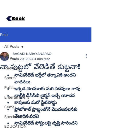
Back
Post
All Posts
BAGADI NARAYANARAO
All Posts
Nov 20, 2024
4 min read
నా పుట్టలో వేలెడితే కుట్టనా!
Regional
నామినేటెడ్‌ భర్తీలో తర్కానికి అందని 
Sports
వాదనలు
Politics
ఇక్కడ వెలమలకు మరి పదవులు రావు
బాబ్జీకి డీసీసీబీ చైర్మన్‌ ఇచ్చే యోచన
Entertainment
కాపులకు మరో స్టేట్‌పోస్టు
Crime
ప్రోటోకాల్‌ ప్రాబ్లంతోనే మొదలవలసకు 
చేజారిన పదవి
Special stories
నామినేటెడ్‌ పోస్టులపై దృష్టి సారించని 
EDUCATION