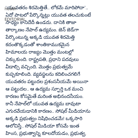
‘యువతరం శిరమెత్తితే.. లోకమే మారిపోదా’.. 
health
ఏదో పాటలో పేర్కొన్నట్లు యువత తలచుకుంటే 
EDITORIAL
సాధ్యం కానిదేదీ ఉండదు. దానికి తాజా 
తార్కాణం నేపాల్‌ ఉద్యమం. జెన్‌ జెడ్‌గా 
పేర్కొంటున్న అక్కడి యువత శిరమెత్తి 
కదంతొక్కడంతో శాంతికాముకమైన 
హిమాలయ రాజ్యం మొత్తం మంటల్లో 
చిక్కుకుంది. రాష్ట్రపతి, ప్రధాని పదవులు 
వీడాల్సి వచ్చింది. మొత్తం ప్రభుత్వమే 
కుప్పకూలింది. వ్యవస్థలను కదిలించగలిగే 
యువతరం పట్టుదల ప్రశంసనీయమే అయినా 
ఆ పట్టుదల.. ఆ ఉద్యమ స్ఫూర్తి ఒక మంచి 
కారణం కోసమైతే మరింత అభినందనీయం. 
కానీ నేపాల్‌లో యువత ఉద్యమ బావుటా 
ఎగురవేయడానికి కారణం.. సోషల్‌ మీడియాను 
అక్కడి ప్రభుత్వం నిషేధించడమే! ఒక్కసారి 
ఆలోచిస్తే.. సోషల్‌ మీడియా కోసమే ఇంత 
హింస, ప్రభుత్వాన్ని కూలదోయడం, ప్రభుత్వ, 