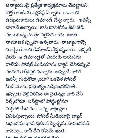
అన్యాయంపై ప్రత్యేక కార్యక్రమాలు చేపట్టాలని, 
కొత్త రాజకీయ వ్యవస్థ ఏర్పాటు కావాలని 
ఉద్యమకారులు డిమాండ్‌ చేస్తున్నారు.   ఇవన్నీ 
బాగానే ఉన్నాయి. కానీ దానికోసం జెన్‌ జెడ్‌ 
ఎంచుకున్న మార్గం సరైనది కాదు. అంత 
సామాజిక స్పృహ ఉన్నవారు.. రాజ్యాంగాన్నే 
మార్చేయాలని డిమాండ్‌ చేస్తున్నవారు.. ఇప్పటి 
వరకు  ఆ డిమాండ్లతో ఎందుకు బయటకు 
రాలేదు. సోషల్‌ మీడియాను బ్యాన్‌ చేసినప్పుడే 
ఎందుకు రోడ్లపైకి వచ్చారు. అప్పుడే వారికి 
ఇవన్నీ గుర్తుకొచ్చాయా? ఒకవేళ సోషల్‌ 
మీడియాను ప్రభుత్వం నిషేధించకపోతే.. 
ఇప్పుడు వెల్లివిరిసిన ఈ చైతన్యం వారి చేసే 
రీల్స్‌లోనూ, ఇన్‌స్టాలో పోస్టుల్లోనూ  
మగ్గిపోయేది కదా అన్న వ్యాఖ్యలు 
వినిపిస్తున్నాయి. సోషల్‌ మీడియాపై బ్యాన్‌ 
విధించడం భావ ప్రకటన స్వేచ్ఛను హరించడమే 
కావచ్చు.. కానీ దీని కోసమే ఇంత 