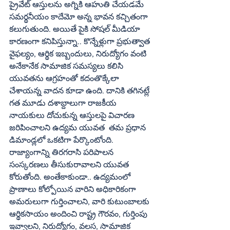
ప్రైవేట్‌ ఆస్తులను అగ్నికి ఆహుతి చేయడమే 
సమర్థనీయం కాదేమో అన్న భావన కచ్చితంగా 
కలుగుతుంది. అయితే పైకి సోషల్‌ మీడియా 
కారణంగా కనిపిస్తున్నా.. కొన్నేళ్లుగా ప్రభుత్వాత 
వైఫల్యం, ఆర్థిక ఇబ్బందులు, నిరుద్యోగం వంటి 
అనేకానేక సామాజిక సమస్యలు కలిసి 
యువతను ఆగ్రహంతో కదంతొక్కేలా 
చేశాయన్న వాదన కూడా ఉంది. దానికి తగినట్లే 
గత మూడు దశాబ్దాలుగా రాజకీయ 
నాయకులు దోచుకున్న ఆస్తులపై విచారణ 
జరిపించాలని ఉద్యమ యువత  తమ ప్రధాన 
డిమాండ్లలో ఒకటిగా పేర్కొంటోంది. 
రాజ్యాంగాన్ని తిరగరాసి పరిపాలన 
సంస్కరణలు తీసుకురావాలని యువత 
కోరుతోంది. అంతేకాకుండా.. ఉద్యమంలో 
ప్రాణాలు కోల్పోయిన వారిని అధికారికంగా 
అమరులుగా గుర్తించాలని, వారి కుటుంబాలకు 
ఆర్థికసాయం అందించి రాష్ట్ర గౌరవం, గుర్తింపు 
ఇవ్వాలని, నిరుద్యోగం, వలస, సామాజిక 