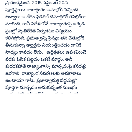
ప్రారంభమైంది. 2015 సెప్టెంబర్‌ 20న 
పూర్తిస్థాయి రాజ్యాంగం అమల్లోకి వచ్చింది. 
తద్వారా ఆ దేశం ఫెడరల్‌ డెమోక్రటిక్‌ రిపబ్లిక్‌గా 
మారింది. కానీ పదేళ్లలోనే రాజ్యాంగంపై అక్కడి 
ప్రజల్లో వ్యతిరేకత ఏర్పడటం విస్మయం 
కలిగిస్తోంది. ప్రభుత్వాన్ని సైన్యం తన చేతుల్లోకి 
తీసుకున్నా అల్లర్లను నియంత్రించడం దానికి 
సాధ్యం కావడం లేదు.   ఉద్రిక్తతలు ఉపశమించే 
వరకు ఓపిక పట్టడం ఒకటే మార్గం. అదీ 
కుదరకపోతే రాజ్యాంగాన్ని మార్చడంపై కసరత్తు 
జరగాలి. రాజ్యాంగ సవరణలకు అవకాశాలు 
ఉంటాయా గానీ.. ప్రజాస్వామ్య పద్ధతుల్లో 
పూర్తిగా మార్చడం అనుకున్నంత సులభం 
కాదు. పోనీ జెన్‌ జెడ్‌కే ఆ బాధ్యత అప్పగిస్తే  
ఇన్‌స్టాలో అత్యథిక ఫాలోవర్లు ఉన్నవారే ప్రధాని 
పదవికి అర్హులు అనే నిబంధనలు రాజ్యాంగంలో 
చేరవచ్చేమోనన్న వ్యాఖ్యలు వినిపిస్తున్నాయి. 
మొత్తమ్మీద నేపాల్‌ యువత సరైన దారిలో 
వెళ్తున్నట్టు లేదని స్పష్టమవుతోంది. వారి 