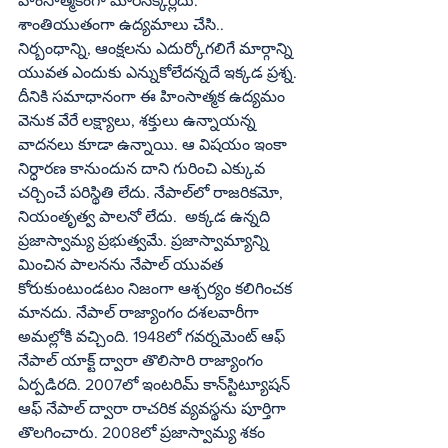
హింసాత్మకంగా మారనక్కర్లేదు. 
శాంతియుతంగా ఉద్యమాలు చేసి.. 
నిర్బంధాన్ని, ఆంక్షలను ఎదుర్కోగలిగే మార్గాన్ని 
యువత ఎందుకు ఎన్నుకోలేదన్నదే ఇక్కడ ప్రశ్న. 
దీనికి సమాధానంగా ఈ హింసాత్మక ఉద్యమం 
వెనుక వేరే లక్ష్యాలు, శక్తులు ఉన్నాయన్న 
వాదనలు కూడా ఉన్నాయి. ఆ విషయం ఇంకా 
నిర్ధారణ కానుందున దాని గురించి ఎక్కువ 
చర్చించే పరిస్థితి లేదు. నేపాల్‌లో రాజరికమో, 
నియంతృత్వ పాలనో లేదు.  అక్కడ ఉన్నది 
ప్రజాస్వామ్య ప్రభుత్వమే. ప్రజాస్వామ్యాన్ని 
మించిన పాలనను నేపాల్‌ యువత 
కోరుకుంటుండటం నిజంగా ఆశ్చర్యం కలిగించక 
మానదు. నేపాల్‌ రాజ్యాంగం దశలవారీగా  
అమల్లోకి వచ్చింది. 1948లో గవర్నమెంట్‌ ఆఫ్‌ 
నేపాల్‌ యాక్ట్‌ ద్వారా తొలిసారి రాజ్యాంగం 
ఏర్పడిరది. 2007లో ఇంటరిమ్‌ కాన్‌స్టిట్యూషన్‌ 
ఆఫ్‌ నేపాల్‌ ద్వారా రాచరిక వ్యవస్థను పూర్తిగా 
తొలగించారు. 2008లో ప్రజాస్వామ్య శకం 