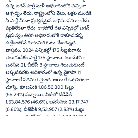
ఉన్న జగన్‌ పార్టీ మళ్లీ అధికారంలోకి వచ్చినా 
ఆశ్చర్యం లేదు. రాష్ట్రంలోని వేలు, లక్షల మందికి 
ఏ పార్టీ మీదా ప్రత్యేకమైన అభిమానమూ లేదు. 
వ్యతిరేకతా లేదు. కాకపోతే గత ఎన్నికల్లో జగన్‌ 
ప్రభుత్వం తిరిగి అధికారంలోకి రాకూడదన్న 
ఉద్దేశంతోనే కూటమికి ఓటు వేశారన్నది 
వాస్తవం. 2024 ఎన్నికల్లో 175 సీట్లకుగాను 
తెలుగుదేశం పార్టీ 135 స్థానాలు గెలుచుకోగా, 
జనసేన 21, బీజేపీ 8 స్థానాలు గెలుచుకుంటే 
అప్పటివరకు అధికారంలో ఉన్న వైకాపా 11 
స్థానాలకే పరిమిత మైంది. అయితే ఓట్లపరంగా 
చూస్తే.. కూటమికి 1,86,56,300 ఓట్లు 
(55.29%) వచ్చాయి. వీటిలో టీడీపీకి 
1,53,84,576 (46.6%), జనసేనకు 23,17,747 
(6.86%), బీజేపీకి 9,53,957 (2.83%) ఓట్లు 
వచ్చాయి. మరోవైపు వైకాపాకు 1,32,84,134 
(39.37%) ఓట్లు వచ్చాయి. కాంగ్రెస్‌కు 
5,80,613 మంది ఓట్లు (1.72%) వేయగా, 