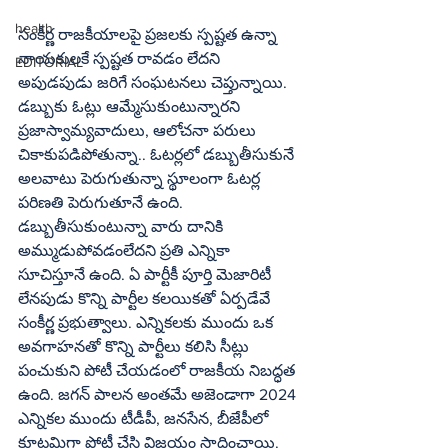
health
సంకీర్ణ రాజకీయాలపై ప్రజలకు స్పష్టత ఉన్నా 
నాయకులకే స్పష్టత రావడం లేదని 
EDITORIAL
అపుడపుడు జరిగే సంఘటనలు చెప్తున్నాయి. 
డబ్బుకు ఓట్లు ఆమ్మేసుకుంటున్నారని 
ప్రజాస్వామ్యవాదులు, ఆలోచనా పరులు 
చికాకుపడిపోతున్నా.. ఓటర్లలో డబ్బుతీసుకునే 
అలవాటు పెరుగుతున్నా స్థూలంగా ఓటర్ల 
పరిణతి పెరుగుతూనే ఉంది. 
డబ్బుతీసుకుంటున్నా వారు దానికి 
అమ్ముడుపోవడంలేదని ప్రతి ఎన్నికా 
సూచిస్తూనే ఉంది. ఏ పార్టీకీ పూర్తి మెజారిటీ 
లేనపుడు కొన్ని పార్టీల కలయికతో ఏర్పడేవే 
సంకీర్ణ ప్రభుత్వాలు. ఎన్నికలకు ముందు ఒక 
అవగాహనతో కొన్ని పార్టీలు కలిసి సీట్లు 
పంచుకుని పోటీ చేయడంలో రాజకీయ నిబద్ధత 
ఉంది. జగన్‌ పాలన అంతమే అజెండాగా 2024 
ఎన్నికల ముందు టీడీపీ, జనసేన, బీజేపీలో 
కూటమిగా పోటీ చేసి విజయం సాధించాయి. 