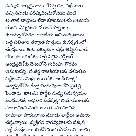
ఉమ్మడి కార్యక్రమాలు చేపట్ట డం, విభేదాలు 
వచ్చినపుడు పరిష్కరించుకోవడం వంటి 
అంశాలే పొత్తులు లేదా కూటములను నిలబెడు 
తుంది. ఎన్నికలకు ముందే పొత్తులు 
కుదుర్చుకోవడం, రాజకీయ అనివార్యతలను 
బట్టి ఫలితాల తర్వాత పొత్తులు కుదర్చడంలో 
చంద్రబాబు కంటే ఎక్కువగా చక్రం తిప్పిన వారు 
లేరు. తెలుగుదేశం పార్టీ పెట్టిన ఎన్టీఆర్‌ 
ఆంధ్రప్రదేశ్‌కు దేశంలోనే గుర్తింపు, గౌరవం 
తీసుకువస్తే.. సంకీర్ణ రాజకీయాలకు దశదిశలు 
నిర్దేశించిన చంద్రబాబు దేశ రాజకీయాల్లో 
ఆంధ్రప్రదేశ్‌ను కేంద్ర బిందువుగా చేసి ప్రతిష్ట 
పెంచారు. కూటమి పార్టీల మధ్య సమన్వయం 
పెంచడానికి, అధికార పదవుల్లో నియామకాలకు 
సంబంధించి చంద్రబాబు రూపొందించిన 
దామాషా ఫార్ములాను మూడు పార్టీలు అమలు 
చేస్తున్నాయి. వ్యక్తిగత రాగద్వేషాలను పక్కన 
పెట్టి చంద్రబాబు బీజేపీ నుంచి సోము వీర్రాజును 