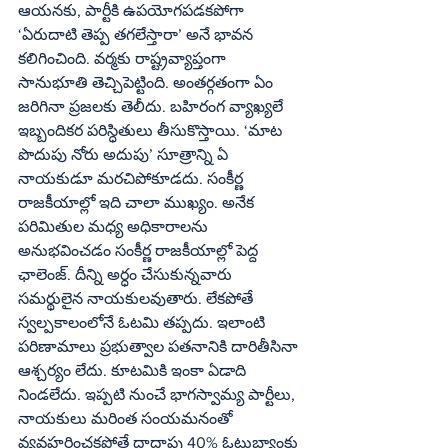
ఆయనకు, పార్టీకి ఉపయోగపడకపోగా 
‘ఏరుదాటి తెప్ప తగలేస్తారా’ అనే భావన 
కలిగించింది. వర్మకు రాష్ట్రవ్యాప్తంగా 
సానుభూతి తెచ్చిపెట్టింది. అంతర్గతంగా ఏం 
జరిగినా ప్రజలకు తెలీదు. బహిరంగ వ్యాఖ్యలే  
ఇబ్బందికర పరిస్ధితులు తీసుకొస్తాయి. ‘మాట 
పొదుపు నోరు అదుపు’ సూత్రాన్ని ఏ 
నాయకుడూ మరచిపోకూడదు. సంకీర్ణ 
రాజకీయాల్లో ఇది చాలా ముఖ్యం. అనేక 
పరిమితుల మధ్య అధికారాలను 
అనుభవించడం సంకీర్ణ రాజకీయాల్లో పెద్ద 
ఛాలెంజ్‌. దీన్ని అర్ధం చేసుకున్నవారు 
సమర్థులైన నాయకులవుతారు. లేకపోతే 
స్వల్పకాలంలోనే ఓటమి తప్పదు. ఇలాంటి 
పరిణామాలు ప్రభుత్వాల పతనానికి దారితీసినా 
ఆశ్చర్యం లేదు. కూటమికి ఇంకా ఏడాది 
నిండలేదు. ఇప్పటి నుంచే భాగస్వామ్య పార్టీలు, 
నాయకులు మరింత సంయమనంతో 
వ్యవహరించకపోతే దాదాపు 40% ఓటుబ్యాంకు 