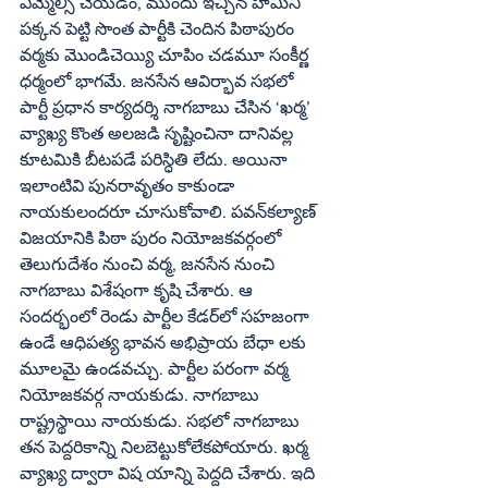
ఎమ్మెల్సీ చేయడం, ముందు ఇచ్చిన హామీని 
పక్కన పెట్టి సొంత పార్టీకి చెందిన పిఠాపురం 
వర్మకు మొండిచెయ్యి చూపిం చడమూ సంకీర్ణ 
ధర్మంలో భాగమే. జనసేన ఆవిర్భావ సభలో 
పార్టీ ప్రధాన కార్యదర్శి నాగబాబు చేసిన ‘ఖర్మ’ 
వ్యాఖ్య కొంత అలజడి సృష్టించినా దానివల్ల 
కూటమికి బీటపడే పరిస్ధితి లేదు. అయినా 
ఇలాంటివి పునరావృతం కాకుండా 
నాయకులందరూ చూసుకోవాలి. పవన్‌కల్యాణ్‌ 
విజయానికి పిఠా పురం నియోజకవర్గంలో 
తెలుగుదేశం నుంచి వర్మ, జనసేన నుంచి 
నాగబాబు విశేషంగా కృషి చేశారు. ఆ 
సందర్భంలో రెండు పార్టీల కేడర్‌లో సహజంగా 
ఉండే ఆధిపత్య భావన అభిప్రాయ బేధా లకు 
మూలమై ఉండవచ్చు. పార్టీల పరంగా వర్మ 
నియోజకవర్గ నాయకుడు. నాగబాబు 
రాష్ట్రస్థాయి నాయకుడు. సభలో నాగబాబు 
తన పెద్దరికాన్ని నిలబెట్టుకోలేకపోయారు. ఖర్మ 
వ్యాఖ్య ద్వారా విష యాన్ని పెద్దది చేశారు. ఇది 