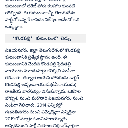
కుటుంబాల్లో టికెట్‌ పోరు కలహాల కుంపటి 
రగిల్చింది. ఈ కుటుంబాలన్నీ తెలుగుదేశం 
పార్టీలో ఉన్నవే కావడం విశేషం. అవేంటో ఒక 
లుక్కేద్దాం.
‘కొండపల్లి’ కుటుంబంలో చిచ్చు
విజయనగరం జిల్లా తెలుగుదేశంలో కొండపల్లి 
కుటుంబానికి ప్రత్యేక స్థానం ఉంది. ఈ 
కుటుంబానికి చెందిన కొండపల్లి పైడితల్లి 
నాయుడు మూడుసార్లు బొబ్బిలి ఎంపీగా 
గెలిచారు. తర్వాత ఆయన సోదరుడు డాక్టర్‌ 
కొండపల్లి అప్పలనాయుడు(కేఏనాయుడు) 
రాజకీయ వారసత్వం తీసుకున్నారు. ఒకసారి 
బొబ్బిలి నుంచి మరోసారి విజయనగరం నుంచి 
ఎంపీగా గెలిచారు. 2014 ఎన్నికల్లో 
గజపతినగరం నుంచి ఎమ్మెల్యేగా ఎన్నికైనా 
2019లో మాత్రం ఓటమిపాలయ్యారు. 
అప్పటినుంచి పార్టీ నియోజకవర్గ ఇన్‌ఛార్జిగా 