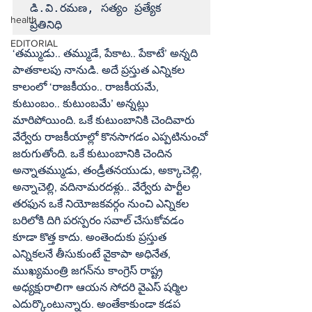
డి.వి.రమణ, సత్యం ప్రత్యేక 
health
ప్రతినిధి
EDITORIAL
‘తమ్ముడు.. తమ్ముడే, పేకాట.. పేకాటే’ అన్నది 
పాతకాలపు నానుడి. అదే ప్రస్తుత ఎన్నికల 
కాలంలో ‘రాజకీయం.. రాజకీయమే, 
కుటుంబం.. కుటుంబమే’ అన్నట్లు 
మారిపోయింది. ఒకే కుటుంబానికి చెందివారు 
వేర్వేరు రాజకీయాల్లో కొనసాగడం ఎప్పటినుంచో 
జరుగుతోంది. ఒకే కుటుంబానికి చెందిన 
అన్నాతమ్ముడు, తండ్రీతనయుడు, అక్కాచెల్లి, 
అన్నాచెల్లి, వదినామరదళ్లు.. వేర్వేరు పార్టీల 
తరఫున ఒకే నియోజకవర్గం నుంచి ఎన్నికల 
బరిలోకి దిగి పరస్పరం సవాల్‌ చేసుకోవడం 
కూడా కొత్త కాదు. అంతెందుకు ప్రస్తుత 
ఎన్నికలనే తీసుకుంటే వైకాపా అధినేత, 
ముఖ్యమంత్రి జగన్‌ను కాంగ్రెస్‌ రాష్ట్ర 
అధ్యక్షురాలిగా ఆయన సోదరి వైఎస్‌ షర్మిల 
ఎదుర్కొంటున్నారు. అంతేకాకుండా కడప 