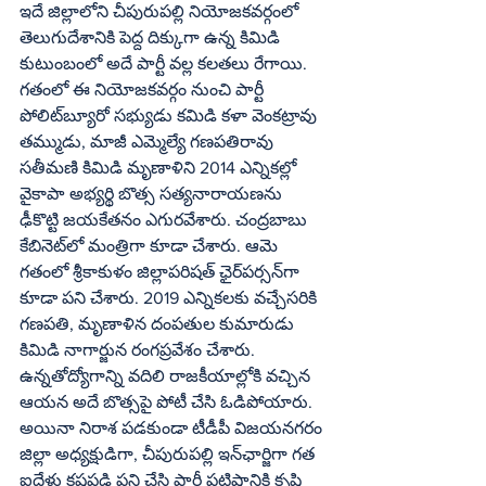
ఇదే జిల్లాలోని చీపురుపల్లి నియోజకవర్గంలో 
తెలుగుదేశానికి పెద్ద దిక్కుగా ఉన్న కిమిడి 
కుటుంబంలో అదే పార్టీ వల్ల కలతలు రేగాయి. 
గతంలో ఈ నియోజకవర్గం నుంచి పార్టీ 
పోలిట్‌బ్యూరో సభ్యుడు కమిడి కళా వెంకట్రావు 
తమ్ముడు, మాజీ ఎమ్మెల్యే గణపతిరావు 
సతీమణి కిమిడి మృణాళిని 2014 ఎన్నికల్లో 
వైకాపా అభ్యర్థి బొత్స సత్యనారాయణను 
ఢీకొట్టి జయకేతనం ఎగురవేశారు. చంద్రబాబు 
కేబినెట్‌లో మంత్రిగా కూడా చేశారు. ఆమె 
గతంలో శ్రీకాకుళం జిల్లాపరిషత్‌ ఛైర్‌పర్సన్‌గా 
కూడా పని చేశారు. 2019 ఎన్నికలకు వచ్చేసరికి 
గణపతి, మృణాళిన దంపతుల కుమారుడు 
కిమిడి నాగార్జున రంగప్రవేశం చేశారు. 
ఉన్నతోద్యోగాన్ని వదిలి రాజకీయాల్లోకి వచ్చిన 
ఆయన అదే బొత్సపై పోటీ చేసి ఓడిపోయారు. 
అయినా నిరాశ పడకుండా టీడీపీ విజయనగరం 
జిల్లా అధ్యక్షుడిగా, చీపురుపల్లి ఇన్‌ఛార్జిగా గత 
ఐదేళ్లు కష్టపడి పని చేసి పార్టీ పటిష్టానికి కృషి 