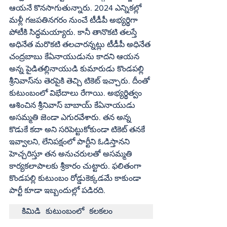
ఆయనే కొనసాగుతున్నారు. 2024 ఎన్నికల్లో 
మళ్లీ గజపతినగరం నుంచే టీడీపీ అభ్యర్థిగా 
పోటీకి సిద్ధమయ్యారు. కానీ తానొకటి తలస్తే 
అధినేత మరొకటి తలచారన్నట్లు టీడీపీ అధినేత 
చంద్రబాబు కేఏనాయుడును కాదని ఆయన 
అన్న పైడితల్లినాయుడి కుమారుడు కొండపల్లి 
శ్రీనివాస్‌ను తెరపైకి తెచ్చి టికెట్‌ ఇచ్చారు. దీంతో 
కుటుంబంలో విభేదాలు రేగాయి. అభ్యర్థిత్వం 
ఆశించిన శ్రీనివాస్‌ బాబాయ్‌ కేఏనాయుడు 
అసమ్మతి జెండా ఎగురవేశారు. తన అన్న 
కొడుకే కదా అని సరిపెట్టుకోకుండా టికెట్‌ తనకే 
ఇవ్వాలని, లేనిపక్షంలో పార్టీని ఓడిస్తానని 
హెచ్చరిస్తూ తన అనుచరులతో అసమ్మతి 
కార్యకలాపాలకు శ్రీకారం చుట్టారు. ఫలితంగా 
కొండపల్లి కుటుంబం రోడ్డుకెక్కడమే కాకుండా 
పార్టీ కూడా ఇబ్బందుల్లో పడిరది.
కిమిడి కుటుంబంలో కలకలం