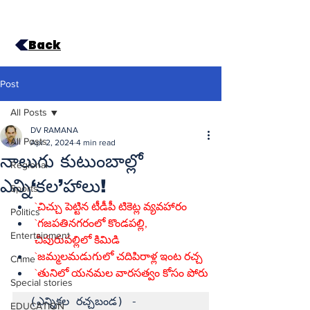
Back
Post
All Posts
DV RAMANA
All Posts
Apr 2, 2024
4 min read
నాలుగు కుటుంబాల్లో
Regional
ఎన్ని‘కల’హాలు!
Sports
`చిచ్చు పెట్టిన టీడీపీ టికెట్ల వ్యవహారం
Politics
`గజపతినగరంలో కొండపల్లి, 
Entertainment
చీపురుపల్లిలో కిమిడి
`జమ్మలమడుగులో చదిపిరాళ్ల ఇంట రచ్చ
Crime
`తునిలో యనమల వారసత్వం కోసం పోరు
Special stories
(ఎన్నికల రచ్చబండ) - 
EDUCATION