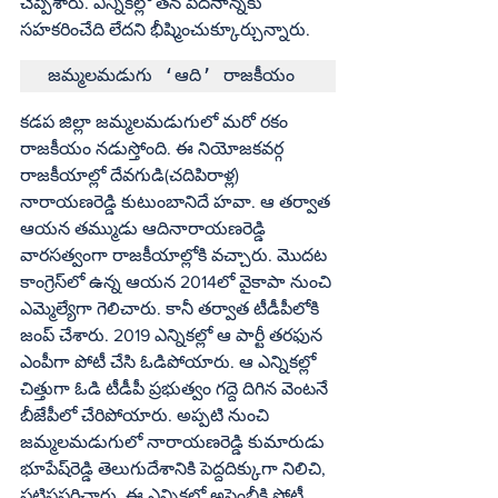
చెప్పేశారు. ఎన్నికల్లో తన పెదనాన్నకు 
సహకరించేది లేదని భీష్మించుక్కూర్చున్నారు.
జమ్మలమడుగు ‘ఆది’ రాజకీయం
కడప జిల్లా జమ్మలమడుగులో మరో రకం 
రాజకీయం నడుస్తోంది. ఈ నియోజకవర్గ 
రాజకీయాల్లో దేవగుడి(చదిపిరాళ్ల) 
నారాయణరెడ్డి కుటుంబానిదే హవా. ఆ తర్వాత 
ఆయన తమ్ముడు ఆదినారాయణరెడ్డి 
వారసత్వంగా రాజకీయాల్లోకి వచ్చారు. మొదట 
కాంగ్రెస్‌లో ఉన్న ఆయన 2014లో వైకాపా నుంచి 
ఎమ్మెల్యేగా గెలిచారు. కానీ తర్వాత టీడీపీలోకి 
జంప్‌ చేశారు. 2019 ఎన్నికల్లో ఆ పార్టీ తరఫున 
ఎంపీగా పోటీ చేసి ఓడిపోయారు. ఆ ఎన్నికల్లో 
చిత్తుగా ఓడి టీడీపీ ప్రభుత్వం గద్దె దిగిన వెంటనే 
బీజేపీలో చేరిపోయారు. అప్పటి నుంచి 
జమ్మలమడుగులో నారాయణరెడ్డి కుమారుడు 
భూపేష్‌రెడ్డి తెలుగుదేశానికి పెద్దదిక్కుగా నిలిచి, 
పటిష్టపరిచారు. ఈ ఎన్నికల్లో అసెంబ్లీకి పోటీ 