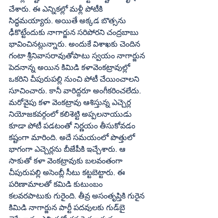
చేశారు. ఈ ఎన్నికల్లో మళ్లీ పోటీకి 
సిద్ధమయ్యారు. అయితే అక్కడ బొత్సను 
ఢీకొట్టేందుకు నాగార్జున సరిపోరని చంద్రబాబు 
భావించినట్లున్నారు. అందుకే విశాఖకు చెందిన 
గంటా శ్రీనివాసరావుతోపాటు స్వయం నాగార్జున 
పెదనాన్న అయిన కిమిడి కళావెంకట్రావుల్లో 
ఒకరిని చీపురుపల్లి నుంచి పోటీ చేయించాలని 
సూచించారు. కానీ వారిద్దరూ అంగీకరించలేదు. 
మరోవైపు కళా వెంకట్రావు ఆశిస్తున్న ఎచ్చెర్ల 
నియోజకవర్గంలో కలిశెట్టి అప్పలనాయుడు 
కూడా పోటీ పడటంతో నిర్ణయం తీసుకోవడం 
కష్టంగా మారింది. అదే సమయంలో పొత్తులో 
భాగంగా ఎచ్చెర్లను బీజేపీకి ఇచ్చేశారు. ఆ 
సాకుతో కళా వెంకట్రావుకు బలవంతంగా 
చీపురుపల్లి అసెంబ్లీ సీటు కట్టబెట్టారు. ఈ 
పరిణామాలతో కమిడి కుటుంబం 
కలవరపాటుకు గురైంది. తీవ్ర అసంతృప్తికి గురైన 
కిమిడి నాగార్జున పార్టీ పదవులకు గుడ్‌బై 