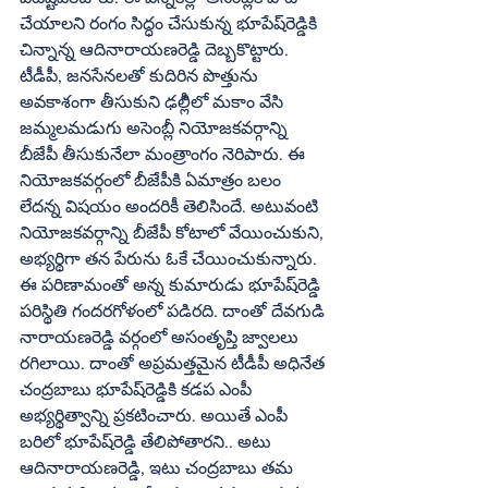
చేయాలని రంగం సిద్ధం చేసుకున్న భూపేష్‌రెడ్డికి 
చిన్నాన్న ఆదినారాయణరెడ్డి దెబ్బకొట్టారు. 
టీడీపీ, జనసేనలతో కుదిరిన పొత్తును 
అవకాశంగా తీసుకుని ఢల్లీిలో మకాం వేసి 
జమ్మలమడుగు అసెంబ్లీ నియోజకవర్గాన్ని 
బీజేపీ తీసుకునేలా మంత్రాంగం నెరిపారు. ఈ 
నియోజకవర్గంలో బీజేపీకి ఏమాత్రం బలం 
లేదన్న విషయం అందరికీ తెలిసిందే. అటువంటి 
నియోజకవర్గాన్ని బీజేపీ కోటాలో వేయించుకుని, 
అభ్యర్థిగా తన పేరును ఓకే చేయించుకున్నారు. 
ఈ పరిణామంతో అన్న కుమారుడు భూపేష్‌రెడ్డి 
పరిస్థితి గందరగోళంలో పడిరది. దాంతో దేవగుడి 
నారాయణరెడ్డి వర్గంలో అసంతృప్తి జ్వాలలు 
రగిలాయి. దాంతో అప్రమత్తమైన టీడీపీ అధినేత 
చంద్రబాబు భూపేష్‌రెడ్డికి కడప ఎంపీ 
అభ్యర్థిత్వాన్ని ప్రకటించారు. అయితే ఎంపీ 
బరిలో భూపేష్‌రెడ్డి తేలిపోతారని.. అటు 
ఆదినారాయణరెడ్డి, ఇటు చంద్రబాబు తమ 