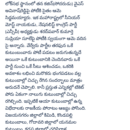
లోక్‌సభ స్థానంలో తన కజిన్‌(సోదరుడు) వైఎస్‌ 
అవినాష్‌రెడ్డిపై పోటీకి సైతం ఆమె 
సిద్ధమయ్యారు. ఇక మహారాష్ట్రలో సీనియర్‌ 
మోస్ట్‌ నాయకుడు, నేషనలిస్ట్‌ కాంగ్రెస్‌ పార్టీ 
(ఎన్సీపీ) అధ్యక్షుడు శరద్‌పవార్‌ కుమార్తె 
సుప్రియా సూలేపై పోటీకి స్వయంగా ఆమె వదిన 
సై అన్నారు. వేర్వేరు పార్టీల తరఫున ఒకే 
కుటుంబంవారు పోటీ పడటం జరుగుతున్నదే 
అయినా ఒకే కుటుంబానికి చెందినవారు ఒకే 
పార్టీ నుంచి ఒకే సీటు ఆశించడం, ఒకరికి 
అవకాశం లభించి మరొకరు భంగపడటం వల్ల 
కుటుంబాల్లో చిచ్చు రేగిన సందర్భాలు మాత్రం 
అరుదనే చెప్పాలి. కానీ ప్రస్తుత ఎన్నికల్లో టికెట్‌ 
పోరు ఏకంగా నాలుగు కుటుంబాల్లో చిచ్చు 
రగిల్చింది. ఇప్పటికే ఆయా కుటుంబాల్లో ఉన్న 
విభేదాలకు రాజకీయ పోరాటం ఆజ్యం పోసింది. 
విజయనగరం జిల్లాలో కిమిడి, కొండపల్లి 
కుటుంబాలు, గోదావరి జిల్లాలో యనమల 
కుటుంబం, కడప జిల్లాలో చదిపిరాళ్ల 