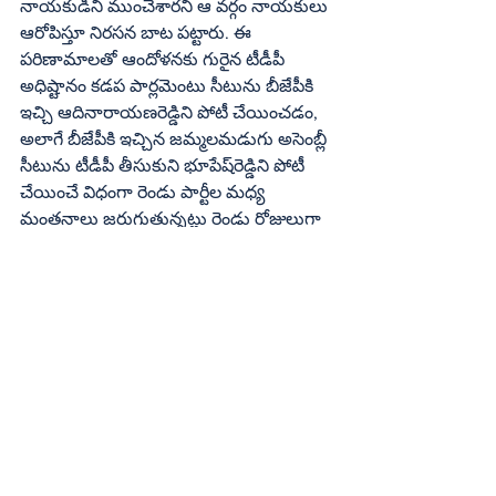
నాయకుడిని ముంచేశారని ఆ వర్గం నాయకులు 
ఆరోపిస్తూ నిరసన బాట పట్టారు. ఈ 
పరిణామాలతో ఆందోళనకు గురైన టీడీపీ 
అధిష్టానం కడప పార్లమెంటు సీటును బీజేపీకి 
ఇచ్చి ఆదినారాయణరెడ్డిని పోటీ చేయించడం, 
అలాగే బీజేపీకి ఇచ్చిన జమ్మలమడుగు అసెంబ్లీ 
సీటును టీడీపీ తీసుకుని భూపేష్‌రెడ్డిని పోటీ 
చేయించే విధంగా రెండు పార్టీల మధ్య 
మంతనాలు జరుగుతున్నట్లు రెండు రోజులుగా 
ప్రచారం జరుగుతోంది.
యనమల కుటుంబంలో ఒంటరైన 
కృష్ణుడు
ఇక కాకినాడ జిల్లా తునిలో తెలుగుదేశం 
అగ్రనేత యనమల రామకృష్ణుడు కుటుంబంలో 
టికెట్‌ మంటలు రేగాయి. కుటుంబం విడిపోయే 
పరిస్థితి ఏర్పడిరది. ప్రస్తుత టీడీపీ 
పోలిట్‌బ్యూరో సభ్యుడిగా ఉన్న యనమల 
రామకృష్ణుడు పార్టీ ఆవిర్భావం నుంచి 